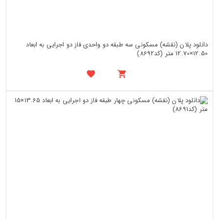
دانلود پلان (نقشه) مسکونی سه طبقه دو واحدی فاز دو اجرایی به ابعاد
12.50×12.70 متر (کد8692)