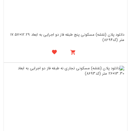
دانلود پلان (نقشه) مسکونی پنج طبقه فاز دو اجرایی به ابعاد 12.29×17.57
متر (کد8694)