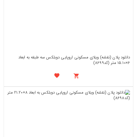
دانلود پلان (نقشه) ویلای مسکونی اروپایی دوبلکس سه طبقه به ابعاد
6×15.10 متر (کد8699)