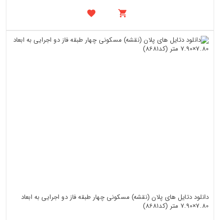
دانلود دتایل های پلان (نقشه) مسکونی چهار طبقه فاز دو اجرایی به ابعاد
7.80×7.90 متر (کد8681)