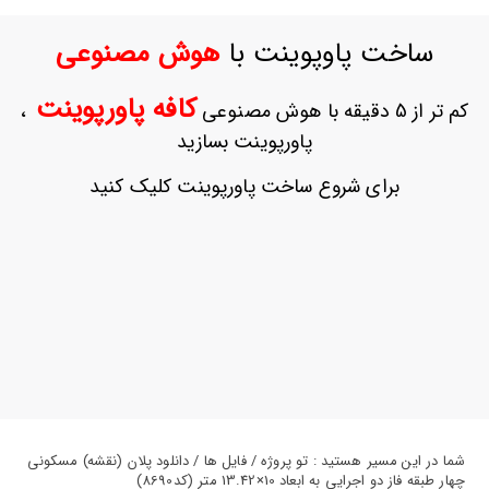
ورود
به
ساخت پاوپوینت با
هوش مصنوعی
حساب
کاربری
کافه پاورپوینت
کم تر از 5 دقیقه با هوش مصنوعی
،
ثبت
پاورپوینت بسازید
نام
بازیابی
برای شروع ساخت پاورپوینت کلیک کنید
رمز
عبور
علاقه
مندی
ها
شما در این مسیر هستید : تو پروژه / فایل ها / دانلود پلان (نقشه) مسکونی
چهار طبقه فاز دو اجرایی به ابعاد 10×13.42 متر (کد8690)