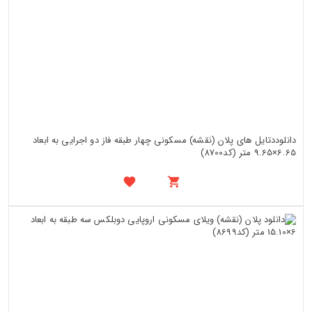
دانلوددتایل های پلان (نقشه) مسکونی چهار طبقه فاز دو اجرایی به ابعاد
6.65×9.65 متر (کد8700)