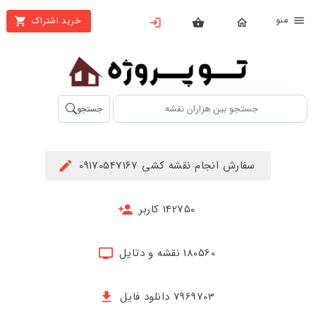
نو
خرید اشتراک
X
بستن
منو
محصولات
تهیه
جستجو
اشتراک
راهنما
سفارش انجام نقشه کشی 09170547167
دانلود
خرید
142750 کاربر
ها
180560 نقشه و دتایل
حساب
کاربری
7969703 دانلود فایل