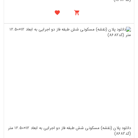
دانلود پلان (نقشه) مسکونی شش طبقه فاز دو اجرایی به ابعاد 12×12.50 متر
(کد8682)