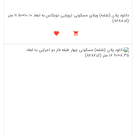
دانلود پلان (نقشه) ویلای مسکونی اروپایی دوبلکس به ابعاد 10.10×11.50 متر
(کد8688)