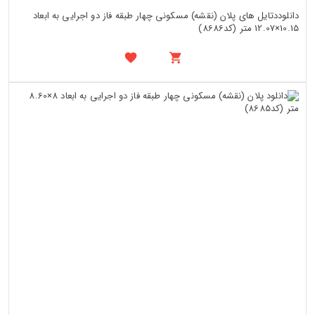
دانلوددتایل های پلان (نقشه) مسکونی چهار طبقه فاز دو اجرایی به ابعاد
10.15×12.07 متر (کد8686)