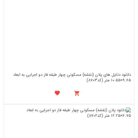
دانلود دتایل های پلان (نقشه) مسکونی چهار طبقه فاز دو اجرایی به ابعاد
9.65×10.55 متر (کد8703)