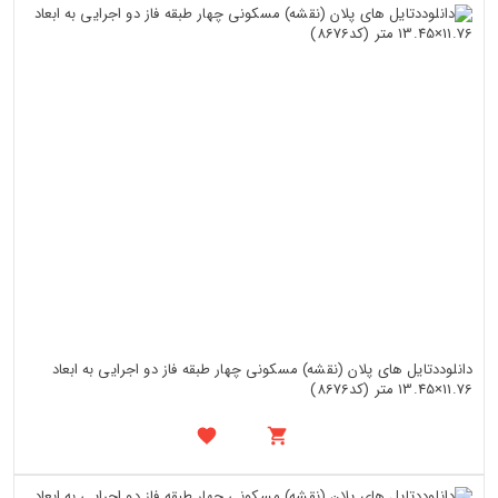
دانلوددتایل های پلان (نقشه) مسکونی چهار طبقه فاز دو اجرایی به ابعاد
11.76×13.45 متر (کد8676)