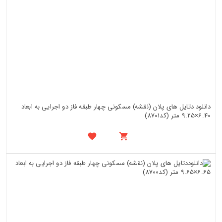
دانلود دتایل های پلان (نقشه) مسکونی چهار طبقه فاز دو اجرایی به ابعاد
6.40×9.25 متر (کد8701)