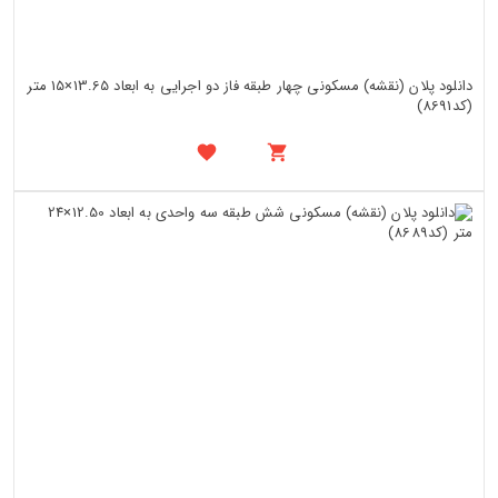
دانلود پلان (نقشه) مسکونی چهار طبقه فاز دو اجرایی به ابعاد 13.65×15 متر
(کد8691)