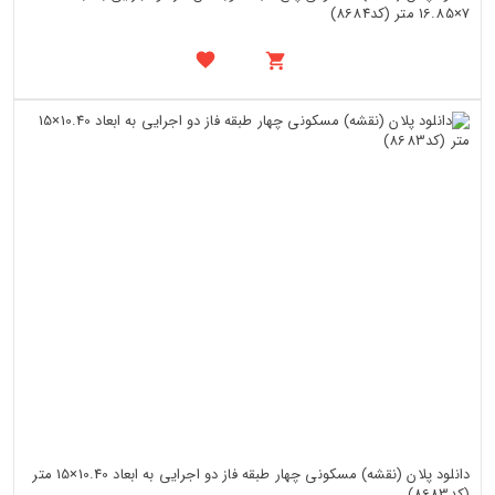
7×16.85 متر (کد8684)
دانلود پلان (نقشه) مسکونی چهار طبقه فاز دو اجرایی به ابعاد 10.40×15 متر
(کد8683)