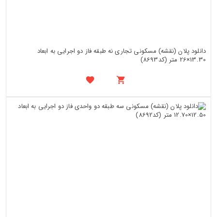
دانلود پلان (نقشه) مسکونی تجاری نه طبقه فاز دو اجرایی به ابعاد
13.30×26 متر (کد8693)