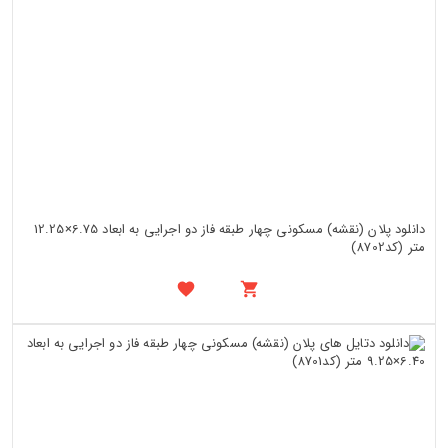
دانلود پلان (نقشه) مسکونی چهار طبقه فاز دو اجرایی به ابعاد 6.75×12.25
متر (کد8702)