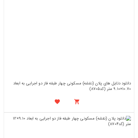
دانلود دتایل های پلان (نقشه) مسکونی چهار طبقه فاز دو اجرایی به ابعاد
10.70×9.10 متر (کد8705)