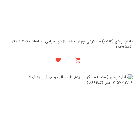
دانلود پلان (نقشه) مسکونی چهار طبقه فاز دو اجرایی به ابعاد 6×9.20 متر
(کد8695)