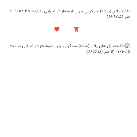
دانلود پلان (نقشه) مسکونی چهار طبقه فاز دو اجرایی به ابعاد 8.35×16.90
متر (کد8687)