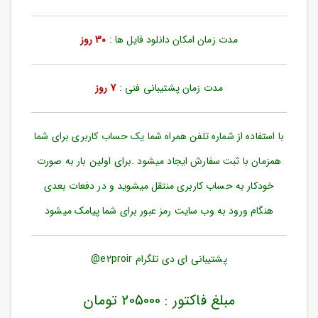
ورود
به
حساب
مدت زمان امکان دانلود فایل ها :
30 روز
کاربری
ثبت
مدت زمان پشتیبانی فنی :
7 روز
نام
بازیابی
رمز
با استفاده از شماره تلفن همراه شما یک حساب کاربری برای شما
عبور
همزمان با ثبت سفارش ایجاد میشود .برای اولین بار به صورت
علاقه
خودکار به حساب کاربری منتقل میشوید و در دفعات بعدی
مندی
ها
هنگام ورود به وب سایت رمز عبور برای شما پیامک میشود
پشتیبانی ای دی تلگرام e2proir@
مبلغ فاکتور : 205000 تومان