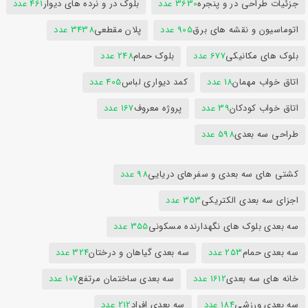
جزئیات طراحی در و پنجره
3630 عدد
بلوک در و نرده های دیوار
461 عدد
اتوماسیون و نقشه های برق
905 عدد
پلان مقطعی
3438 عدد
بلوک های مکانیکی
677 عدد
بلوک حمام
248 عدد
اتاق خواب مهمان
18 عدد
کمد دیواری لباس
405 عدد
اتاق خواب کودکان
39 عدد
پروژه معروف
167 عدد
طراحی سه بعدی
598 عدد
کشتی های سه بعدی و سفرهای دریایی
98 عدد
اجزای سه بعدی الکتریکی
353 عدد
سه بعدی بلوک های نگهدارنده مسکونی
355 عدد
سه بعدی حمام
253 عدد
سه بعدی گیاهان و درختان
324 عدد
خانه های سه بعدی
1612 عدد
سه بعدی ساختمان مرتفع
107 عدد
سه بعدی ورزشی
184 عدد
سه بعدی افراد
212 عدد