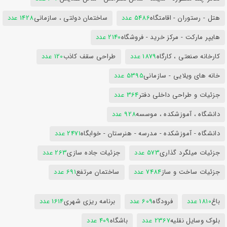
هتل - رستوران - اقامتگاه
5486 عدد
ساختمان دولتی ، سازمانی
1428 عدد
هایپر مارکت - مرکز خرید - فروشگاه
2140 عدد
کارخانه صنعتی ، کارگاه
1879 عدد
طراحی سقف کاذب
120 عدد
خانه های ویلایی - سازمانی
5395 عدد
جزئیات و طراحی داخلی دفتر
364 عدد
دانشگاه ، آموزشکده ، موسسه
928 عدد
دانشگاه - آموزشکده - مدرسه - هنرستان - خوابگاه
2471 عدد
جزئیات میلگرد گذاری
573 عدد
جزئیات جاده سازی
263 عدد
جزئیات ساخت و ساز
7484 عدد
ساختمان مرتفع
691 عدد
باغ
1810 عدد
فرودگاه
609 عدد
برنامه ریزی شهری
1614 عدد
بلوک وسایل نقلیه
2367 عدد
باشگاه
409 عدد