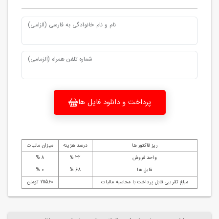
نام و نام خانوادگی به فارسی (الزامی)
شماره تلفن همراه (الزمامی)
پرداخت و دانلود فایل ها
ریز فاکتور ها
درصد هزینه
میزان مالیات
واحد فروش
32 %
8 %
فایل ها
68 %
0 %
مبلغ تقریبی قابل پرداخت با محاسبه مالیات
211560 تومان