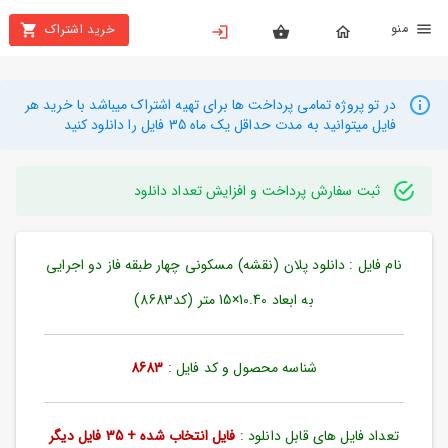
نو
خرید اشتراک
X
بستن
منو
محصولات
در تو پروژه تمامی پرداخت ها برای تهیه اشتراک میباشد با خرید هر
فایل میتوانید به مدت حداقل یک ماه 35 فایل را دانلود کنید
تهیه
اشتراک
ثبت سفارش پرداخت و افزایش تعداد دانلود
راهنما
نام فایل : دانلود پلان (نقشه) مسکونی چهار طبقه فاز دو اجرایی
دانلود
خرید
به ابعاد 10.40×15 متر (کد8683)
ها
شناسه محصول و کد فایل :
8683
حساب
کاربری
تعداد فایل های قابل دانلود :
فایل انتخاب شده + 35 فایل دیگر