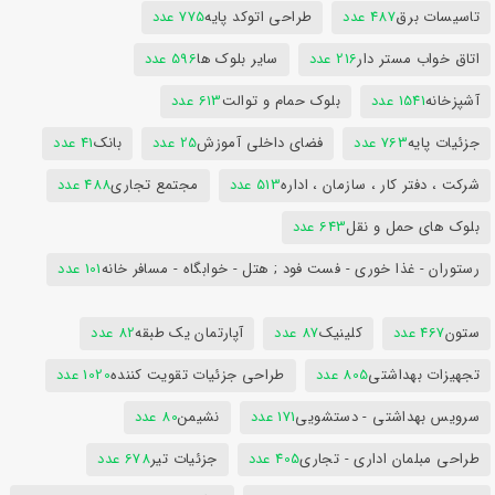
تاسیسات برق
487 عدد
طراحی اتوکد پایه
775 عدد
اتاق خواب مستر دار
216 عدد
سایر بلوک ها
596 عدد
آشپزخانه
1541 عدد
بلوک حمام و توالت
613 عدد
جزئیات پایه
763 عدد
فضای داخلی آموزش
25 عدد
بانک
41 عدد
شرکت ، دفتر کار ، سازمان ، اداره
513 عدد
مجتمع تجاری
488 عدد
بلوک های حمل و نقل
643 عدد
رستوران - غذا خوری - فست فود ; هتل - خوابگاه - مسافر خانه
101 عدد
ستون
467 عدد
کلینیک
87 عدد
آپارتمان یک طبقه
82 عدد
تجهیزات بهداشتی
805 عدد
طراحی جزئیات تقویت کننده
1020 عدد
سرویس بهداشتی - دستشویی
171 عدد
نشیمن
80 عدد
طراحی مبلمان اداری - تجاری
405 عدد
جزئیات تیر
678 عدد