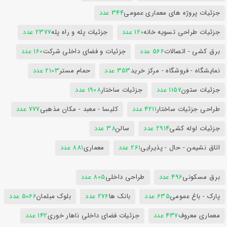
جزئیات پروژه های معماری عمومی
344 عدد
جزئیات طراحی تسویه خانه
120 عدد
جزئیات پله و راه پله
2377 عدد
برق کشی - اتصالات
566 عدد
جزئیات و فضای داخلی شرکت
160 عدد
نمایشگاه - فروشگاه - مرکز خرید
353 عدد
حمام مستر
2103 عدد
جزئیات ستون
1157 عدد
جزئیات ساختار
1908 عدد
طراحی جزئیات ساختار
4211 عدد
کلیسا - معبد - مکان مذهبی
777 عدد
جزئیات لوله کشی
2914 عدد
سالن
38 عدد
اتاق نشیمن - حال - پذیرایی
261 عدد
معماری
881 عدد
برق مسکونی
496 عدد
طراحی داخلی
805 عدد
پارک - باغ عمومی
635 عدد
بانک ها
276 عدد
بلوک مبلمان
5066 عدد
معماری معروف
437 عدد
جزئیات فضای داخلی ناهار خوری
142 عدد