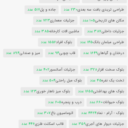
طراحی تریدی بافت سه بعدی
230 عدد
جاده و پل
517 عدد
مکان های تاریخی
105 عدد
جزئیات معماری
723 عدد
جزئیات داخلی
387 عدد
ماشین الات کارخانه
385 عدد
طراحی مبلمان بانک
145 عدد
بلوک افراد
1556 عدد
درختان و گیاهان
1649 عدد
قاب چوبی
94 عدد
میز و صندلی
894 عدد
بلوک سخت افزار
328 عدد
جزئیات آسانسور
402 عدد
تخت یک نفره
45 عدد
بلوک مبل راحتی
504 عدد
بلوک های بهداشتی
1655 عدد
بلوک میز ناهار خوری
123 عدد
بلوک حیوانات
660 عدد
درب و پنجره
605 عدد
بلوک - آرام - نماد
4424 عدد
اتوماسیون باغ
307 عدد
جزئیات دیوار های آجری
359 عدد
قالب اسکلت فلزی
446 عدد