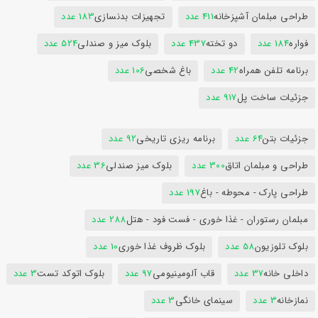
طراحی مبلمان آشپزخانه
411 عدد
تجهیزات بدنسازی
183 عدد
فواره
184 عدد
دو تخته
437 عدد
بلوک میز و صندلی
524 عدد
برنامه تلفن همراه
42 عدد
باغ شخصی
106 عدد
جزئیات ساخت پل
917 عدد
جزئیات بتن
64 عدد
برنامه ریزی تاریخی
92 عدد
طراحی و مبلمان اتاق
300 عدد
بلوک میز صندلی
36 عدد
طراحی پارک - محوطه - باغ
197 عدد
مبلمان رستوران - غذا خوری - فست فود - هتل
288 عدد
بلوک تلوزیون
58 عدد
بلوک ظروف غذا خوری
10 عدد
داخلی خانه
37 عدد
قاب آلومینیومی
97 عدد
بلوک اتوکد تست
3 عدد
نمازخانه
3 عدد
سینمای خانگی
3 عدد