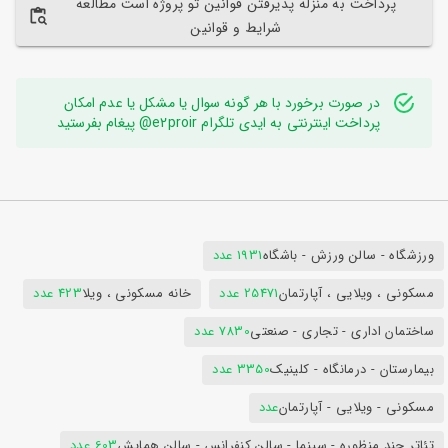
پرداخت به منزله پذیرفتن قوانین تو پروژه است مطالعه
شرایط و قوانین
در صورت برخورد با هر گونه سوال یا مشکل یا عدم امکان
پرداخت اینترنتی به ایدی تلگرام e2proir@ پیغام بفرستید
ورزشگاه - سالن ورزش - باشگاه
1931 عدد
مسکونی ، ویلایی ، آپارتمان
25471 عدد
خانه مسکونی ، ویلا
423 عدد
ساختمان اداری - تجاری - صنعتی
7830 عدد
بیمارستان - درمانگاه - کلینیک
3350 عدد
مسکونی - ویلایی - آپارتمان
عدد
تئاتر چند منظوره - سینما - سالن کنفرانس - سالن همایش
603 عدد