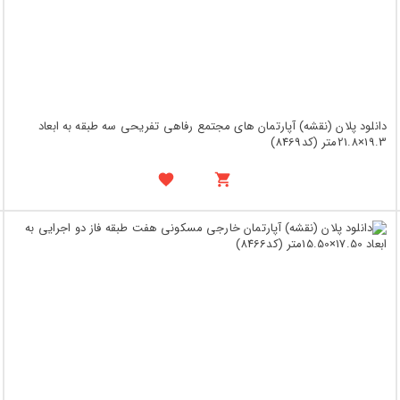
دانلود پلان (نقشه) آپارتمان های مجتمع رفاهی تفریحی سه طبقه به ابعاد
19.3×21.8متر (کد8469)