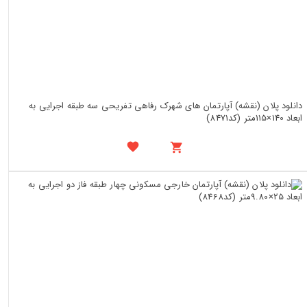
دانلود پلان (نقشه) آپارتمان های شهرک رفاهی تفریحی سه طبقه اجرایی به
ابعاد 140×115متر (کد8471)