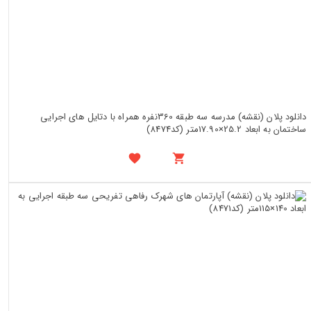
دانلود پلان (نقشه) مدرسه سه طبقه 360نفره همراه با دتایل های اجرایی
ساختمان به ابعاد 25.2×17.90متر (کد8474)