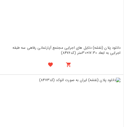
دانلود پلان (نقشه) دتایل های اجرایی مجتمع آپارتمانی رفاهی سه طبقه
اجرایی به ابعاد 17.30×30متر (کد8476)