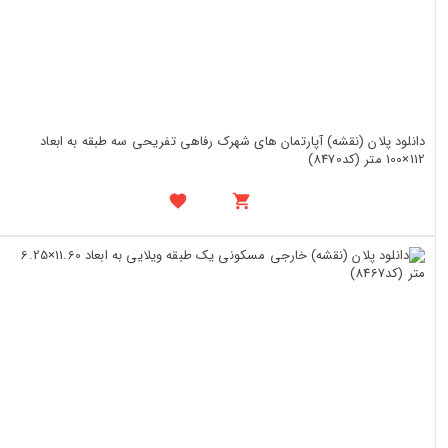
دانلود پلان (نقشه) آپارتمان های شهرک رفاهی تفریحی سه طبقه به ابعاد
112×100 متر (کد8470)