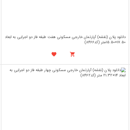
دانلود پلان (نقشه) آپارتمان خارجی مسکونی هفت طبقه فاز دو اجرایی به ابعاد
17.50×15.50متر (کد8466)