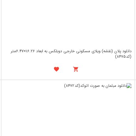
دانلود پلان (نقشه) ویلای مسکونی خارجی دوبلکس به ابعاد 16.26×6.47متر
(کد8475)