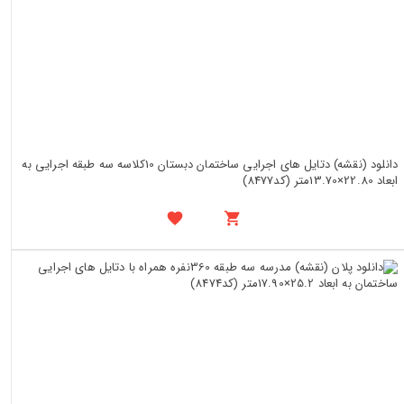
دانلود (نقشه) دتایل های اجرایی ساختمان دبستان 10کلاسه سه طبقه اجرایی به
ابعاد 22.80×13.70متر (کد8477)