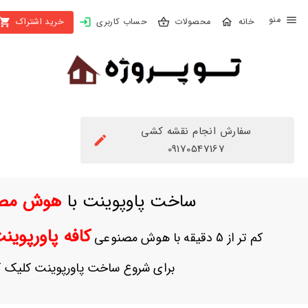
X
محصولات
حساب کاربری
خرید اشتراک
بستن
منو
محصولات
تهیه
اشتراک
سفارش انجام نقشه کشی
راهنما
09170547167
دانلود
ساخت پاوپوینت با
هوش مص
خرید
ها
کافه پاورپوی
کم تر از 5 دقیقه با هوش مصنوعی
حساب
برای شروع ساخت پاورپوینت کلیک ک
کاربری