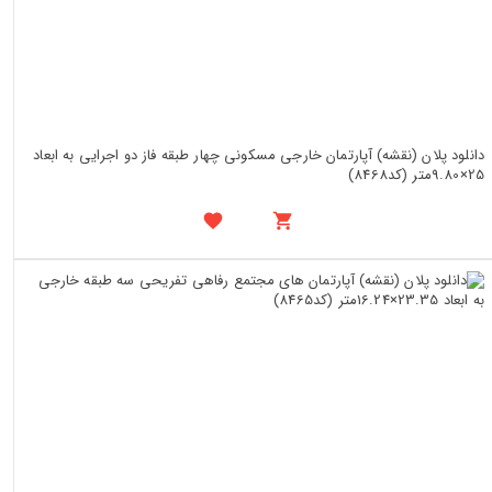
دانلود پلان (نقشه) آپارتمان خارجی مسکونی چهار طبقه فاز دو اجرایی به ابعاد
25×9.80متر (کد8468)