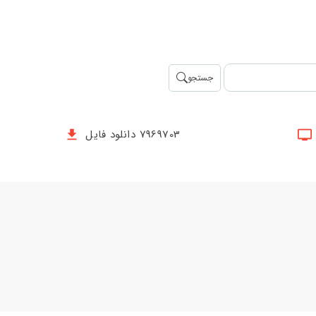
جستجو
7969703 دانلود فایل