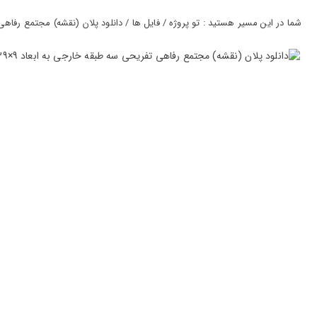
ورود
به
شما در این مسیر هستید : تو پروژه / فایل ها / دانلود پلان (نقشه) مجتمع رفاهی تفریحی سه طب
حساب
کاربری
ثبت
نام
بازیابی
رمز
عبور
علاقه
مندی
ها