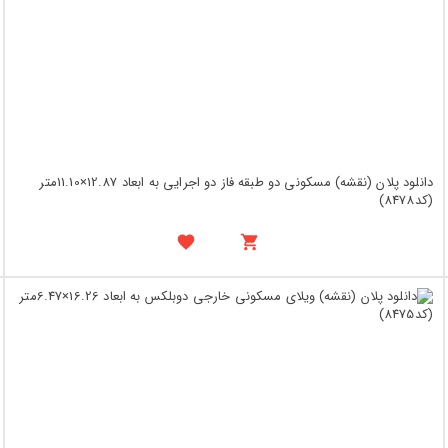
دانلود پلان (نقشه) مسکونی دو طبقه فاز دو اجرایی به ابعاد 12.87×11.10متر
(کد8478)