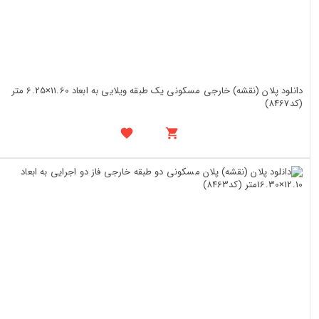
دانلود پلان (نقشه) خارجی مسکونی یک طبقه ویلایی به ابعاد 11.60×6.25 متر
(کد8467)