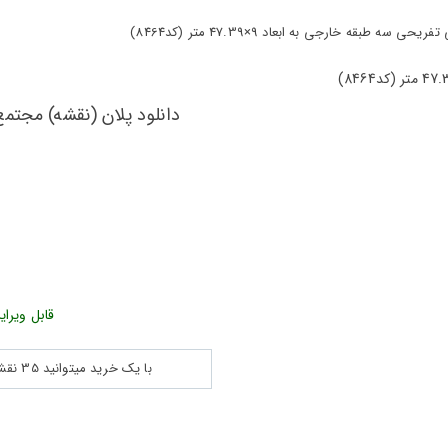
قه خارجی به ابعاد 9×47.39 متر (کد8464)
ش
قابل ویرای
با یک خرید میتوانید 35 نقشه پلان جزییات و ... را بین 180560 نقشه به مدت 30 روز دانلود کنید