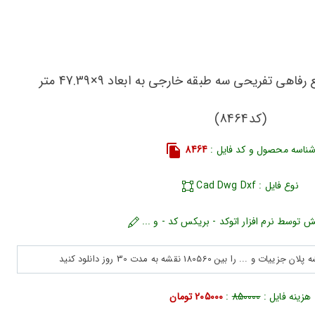
دانلود پلان (نقشه) مجتمع رفاهی تفریحی سه طبقه خارجی به ابعاد 9×47.39 متر
(کد8464)
ناسه محصول و کد فایل :
8464
نوع فایل : Cad Dwg Dxf
ش توسط نرم افزار اتوکد - بریکس کد - و ...
هزینه فایل :
850000
:
205000 تومان