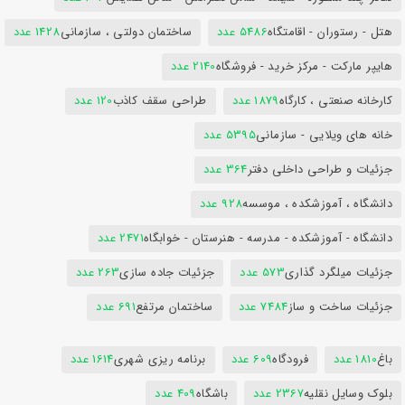
هتل - رستوران - اقامتگاه
5486 عدد
ساختمان دولتی ، سازمانی
1428 عدد
هایپر مارکت - مرکز خرید - فروشگاه
2140 عدد
کارخانه صنعتی ، کارگاه
1879 عدد
طراحی سقف کاذب
120 عدد
خانه های ویلایی - سازمانی
5395 عدد
جزئیات و طراحی داخلی دفتر
364 عدد
دانشگاه ، آموزشکده ، موسسه
928 عدد
دانشگاه - آموزشکده - مدرسه - هنرستان - خوابگاه
2471 عدد
جزئیات میلگرد گذاری
573 عدد
جزئیات جاده سازی
263 عدد
جزئیات ساخت و ساز
7484 عدد
ساختمان مرتفع
691 عدد
باغ
1810 عدد
فرودگاه
609 عدد
برنامه ریزی شهری
1614 عدد
بلوک وسایل نقلیه
2367 عدد
باشگاه
409 عدد