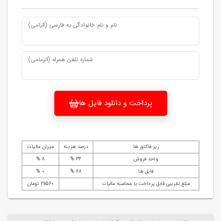
نام و نام خانوادگی به فارسی (الزامی)
شماره تلفن همراه (الزمامی)
پرداخت و دانلود فایل ها
ریز فاکتور ها
درصد هزینه
میزان مالیات
واحد فروش
32 %
8 %
فایل ها
68 %
0 %
مبلغ تقریبی قابل پرداخت با محاسبه مالیات
211560 تومان