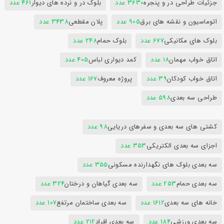
جزئیات طراحی در و پنجره
3630 عدد
بلوک در و نرده های دیوار
461 عدد
اتوماسیون و نقشه های برق
905 عدد
پلان مقطعی
3438 عدد
بلوک های مکانیکی
677 عدد
بلوک حمام
248 عدد
اتاق خواب مهمان
18 عدد
کمد دیواری لباس
405 عدد
اتاق خواب کودکان
39 عدد
پروژه معروف
167 عدد
طراحی سه بعدی
598 عدد
کشتی های سه بعدی و سفرهای دریایی
98 عدد
اجزای سه بعدی الکتریکی
353 عدد
سه بعدی بلوک های نگهدارنده مسکونی
355 عدد
سه بعدی حمام
253 عدد
سه بعدی گیاهان و درختان
324 عدد
خانه های سه بعدی
1612 عدد
سه بعدی ساختمان مرتفع
107 عدد
سه بعدی ورزشی
184 عدد
سه بعدی افراد
212 عدد