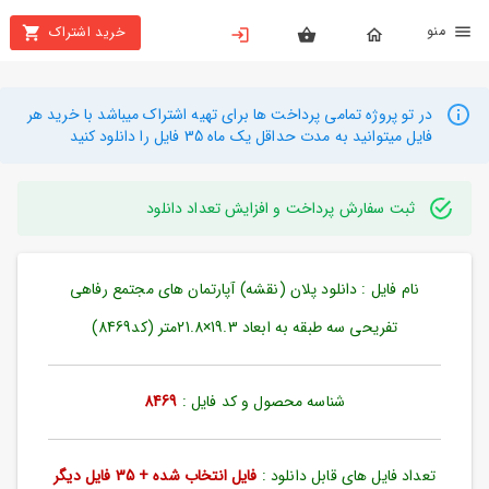
نو
خرید اشتراک
X
بستن
منو
محصولات
در تو پروژه تمامی پرداخت ها برای تهیه اشتراک میباشد با خرید هر
فایل میتوانید به مدت حداقل یک ماه 35 فایل را دانلود کنید
تهیه
اشتراک
ثبت سفارش پرداخت و افزایش تعداد دانلود
راهنما
نام فایل : دانلود پلان (نقشه) آپارتمان های مجتمع رفاهی
دانلود
خرید
تفریحی سه طبقه به ابعاد 19.3×21.8متر (کد8469)
ها
شناسه محصول و کد فایل :
8469
حساب
کاربری
تعداد فایل های قابل دانلود :
فایل انتخاب شده + 35 فایل دیگر