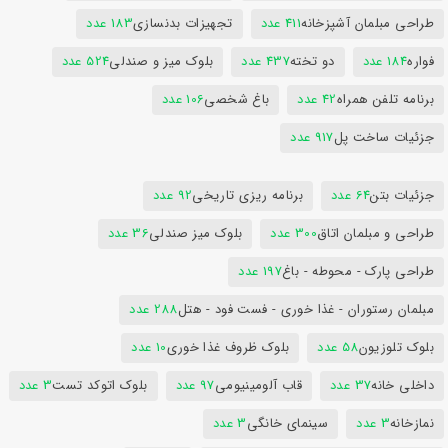
طراحی مبلمان آشپزخانه
411 عدد
تجهیزات بدنسازی
183 عدد
فواره
184 عدد
دو تخته
437 عدد
بلوک میز و صندلی
524 عدد
برنامه تلفن همراه
42 عدد
باغ شخصی
106 عدد
جزئیات ساخت پل
917 عدد
جزئیات بتن
64 عدد
برنامه ریزی تاریخی
92 عدد
طراحی و مبلمان اتاق
300 عدد
بلوک میز صندلی
36 عدد
طراحی پارک - محوطه - باغ
197 عدد
مبلمان رستوران - غذا خوری - فست فود - هتل
288 عدد
بلوک تلوزیون
58 عدد
بلوک ظروف غذا خوری
10 عدد
داخلی خانه
37 عدد
قاب آلومینیومی
97 عدد
بلوک اتوکد تست
3 عدد
نمازخانه
3 عدد
سینمای خانگی
3 عدد