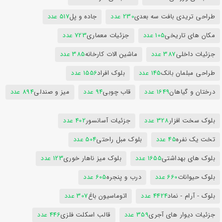
طراحی تریدی بافت سه بعدی
230 عدد
جاده و پل
517 عدد
مکان های تاریخی
105 عدد
جزئیات معماری
723 عدد
جزئیات داخلی
387 عدد
ماشین الات کارخانه
385 عدد
طراحی مبلمان بانک
145 عدد
بلوک افراد
1556 عدد
درختان و گیاهان
1649 عدد
قاب چوبی
94 عدد
میز و صندلی
894 عدد
بلوک سخت افزار
328 عدد
جزئیات آسانسور
402 عدد
تخت یک نفره
45 عدد
بلوک مبل راحتی
504 عدد
بلوک های بهداشتی
1655 عدد
بلوک میز ناهار خوری
123 عدد
بلوک حیوانات
660 عدد
درب و پنجره
605 عدد
بلوک - آرام - نماد
4424 عدد
اتوماسیون باغ
307 عدد
جزئیات دیوار های آجری
359 عدد
قالب اسکلت فلزی
446 عدد