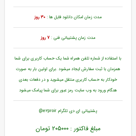
ورود
به
حساب
مدت زمان امکان دانلود فایل ها :
30 روز
کاربری
ثبت
مدت زمان پشتیبانی فنی :
7 روز
نام
بازیابی
رمز
با استفاده از شماره تلفن همراه شما یک حساب کاربری برای شما
عبور
همزمان با ثبت سفارش ایجاد میشود .برای اولین بار به صورت
علاقه
خودکار به حساب کاربری منتقل میشوید و در دفعات بعدی
مندی
ها
هنگام ورود به وب سایت رمز عبور برای شما پیامک میشود
پشتیبانی ای دی تلگرام e2proir@
مبلغ فاکتور : 205000 تومان