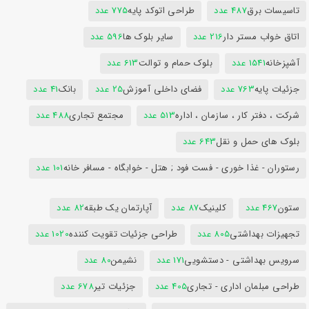
تاسیسات برق
487 عدد
طراحی اتوکد پایه
775 عدد
اتاق خواب مستر دار
216 عدد
سایر بلوک ها
596 عدد
آشپزخانه
1541 عدد
بلوک حمام و توالت
613 عدد
جزئیات پایه
763 عدد
فضای داخلی آموزش
25 عدد
بانک
41 عدد
شرکت ، دفتر کار ، سازمان ، اداره
513 عدد
مجتمع تجاری
488 عدد
بلوک های حمل و نقل
643 عدد
رستوران - غذا خوری - فست فود ; هتل - خوابگاه - مسافر خانه
101 عدد
ستون
467 عدد
کلینیک
87 عدد
آپارتمان یک طبقه
82 عدد
تجهیزات بهداشتی
805 عدد
طراحی جزئیات تقویت کننده
1020 عدد
سرویس بهداشتی - دستشویی
171 عدد
نشیمن
80 عدد
طراحی مبلمان اداری - تجاری
405 عدد
جزئیات تیر
678 عدد