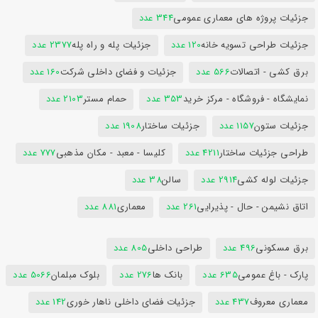
جزئیات پروژه های معماری عمومی
344 عدد
جزئیات طراحی تسویه خانه
120 عدد
جزئیات پله و راه پله
2377 عدد
برق کشی - اتصالات
566 عدد
جزئیات و فضای داخلی شرکت
160 عدد
نمایشگاه - فروشگاه - مرکز خرید
353 عدد
حمام مستر
2103 عدد
جزئیات ستون
1157 عدد
جزئیات ساختار
1908 عدد
طراحی جزئیات ساختار
4211 عدد
کلیسا - معبد - مکان مذهبی
777 عدد
جزئیات لوله کشی
2914 عدد
سالن
38 عدد
اتاق نشیمن - حال - پذیرایی
261 عدد
معماری
881 عدد
برق مسکونی
496 عدد
طراحی داخلی
805 عدد
پارک - باغ عمومی
635 عدد
بانک ها
276 عدد
بلوک مبلمان
5066 عدد
معماری معروف
437 عدد
جزئیات فضای داخلی ناهار خوری
142 عدد