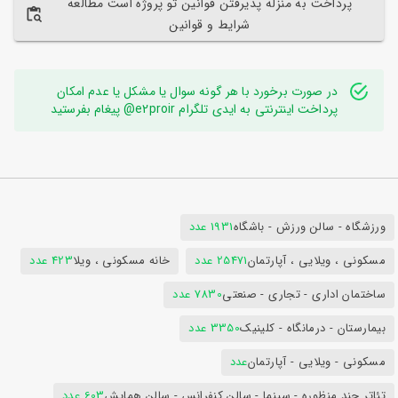
پرداخت به منزله پذیرفتن قوانین تو پروژه است مطالعه
شرایط و قوانین
در صورت برخورد با هر گونه سوال یا مشکل یا عدم امکان
پرداخت اینترنتی به ایدی تلگرام e2proir@ پیغام بفرستید
ورزشگاه - سالن ورزش - باشگاه
1931 عدد
مسکونی ، ویلایی ، آپارتمان
25471 عدد
خانه مسکونی ، ویلا
423 عدد
ساختمان اداری - تجاری - صنعتی
7830 عدد
بیمارستان - درمانگاه - کلینیک
3350 عدد
مسکونی - ویلایی - آپارتمان
عدد
تئاتر چند منظوره - سینما - سالن کنفرانس - سالن همایش
603 عدد