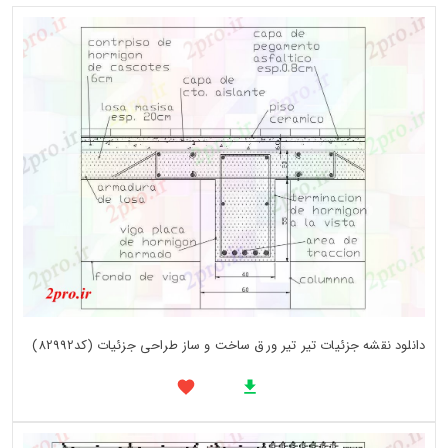
دانلود نقشه جزئیات تیر تیر ورق ساخت و ساز طراحی جزئیات (کد82992)