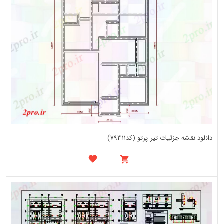
دانلود نقشه جزئیات تیر پرتو (کد79311)