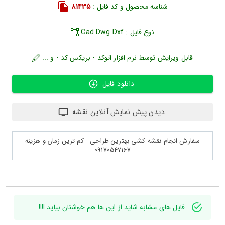
شناسه محصول و کد فایل :
81435
نوع فایل : Cad Dwg Dxf
قابل ویرایش توسط نرم افزار اتوکد - بریکس کد - و ...
دانلود فایل
دیدن پیش نمایش آنلاین نقشه
سفارش انجام نقشه کشی بهترین طراحی - کم ترین زمان و هزینه
09170547167
فایل های مشابه شاید از این ها هم خوشتان بیاید !!!!