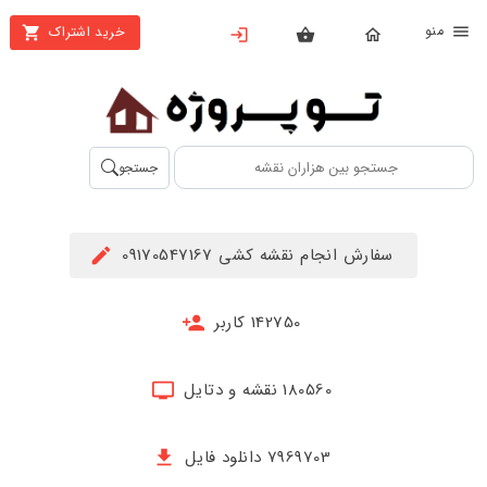
نو
خرید اشتراک
X
بستن
منو
محصولات
تهیه
جستجو
اشتراک
راهنما
سفارش انجام نقشه کشی 09170547167
دانلود
خرید
142750 کاربر
ها
180560 نقشه و دتایل
حساب
کاربری
7969703 دانلود فایل