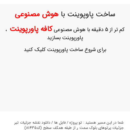
ورود
به
ساخت پاوپوینت با
هوش مصنوعی
حساب
کاربری
کافه پاورپوینت
کم تر از 5 دقیقه با هوش مصنوعی
،
ثبت
پاورپوینت بسازید
نام
بازیابی
برای شروع ساخت پاورپوینت کلیک کنید
رمز
عبور
علاقه
مندی
ها
شما در این مسیر هستید : تو پروژه / فایل ها / دانلود نقشه جزئیات تیر
جزئیات پرتوهای بلوک سمت ر از طبقه همکف سطح (کد81435)