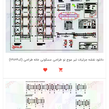
دانلود نقشه جزئیات تیر موج نو طراحی مسکونی خانه طراحی (کد79164)