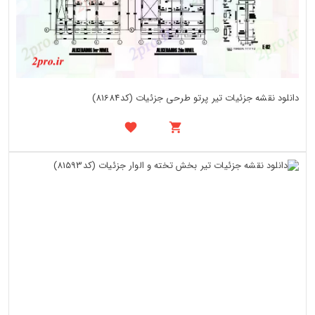
دانلود نقشه جزئیات تیر پرتو طرحی جزئیات (کد81684)