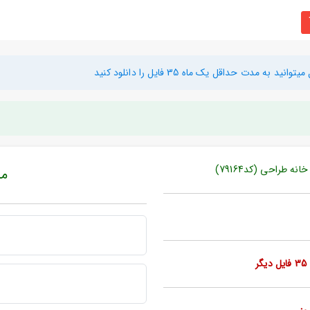
دت حداقل یک ماه 35 فایل را دانلود کنید
 طراحی (کد79164)
مبل
ر