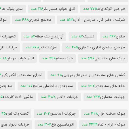
طراحی اتوکد پایه
775 عدد
اتاق خواب مستر دار
216 عدد
سایر بلوک ها
96
شرکت ، دفتر کار ، سازمان ، اداره
513 عدد
مجتمع تجاری
488 عدد
بلوک
ستون
467 عدد
کلینیک
87 عدد
آپارتمان یک طبقه
82 عدد
تجهیزات ب
طراحی مبلمان اداری - تجاری
405 عدد
جزئیات تیر
678 عدد
جزئیات طرا
بلوک های مکانیکی
677 عدد
بلوک حمام
248 عدد
اتاق خواب مهمان
18 عدد
کشتی های سه بعدی و سفرهای دریایی
98 عدد
اجزای سه بعدی الکتریکی
53
خانه های سه بعدی
1612 عدد
سه بعدی ساختمان مرتفع
107 عدد
سه بعد
جزئیات معماری
723 عدد
جزئیات داخلی
387 عدد
ماشین الات کارخانه
385
بلوک سخت افزار
328 عدد
جزئیات آسانسور
402 عدد
تخت یک نفره
45 عدد
بلوک - آرام - نماد
4424 عدد
اتوماسیون باغ
307 عدد
جزئیات دیوار های