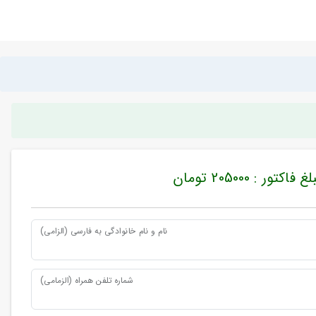
غ فاکتور : 205000 تومان
نام و نام خانوادگی به فارسی (الزامی)
شماره تلفن همراه (الزمامی)