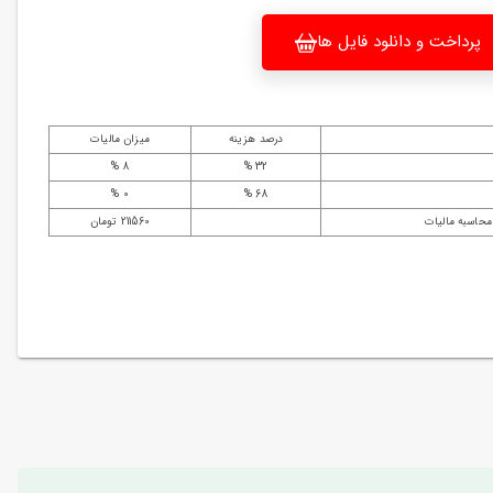
پرداخت و دانلود فایل ها
درصد هزینه
میزان مالیات
8 %
32 %
0 %
68 %
محاسبه مالیات
211560 تومان