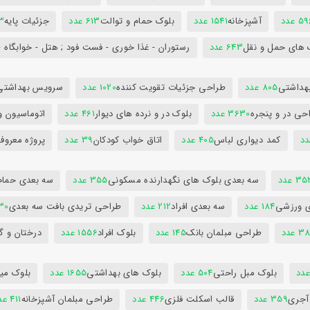
5 عدد
آشپزخانه
1541 عدد
بلوک حمام و توالت
613 عدد
جزئیات پایه
63
 های حمل و نقل
643 عدد
رستوران - غذا خوری - فست فود ; هتل - خوابگاه -
هداشتی
805 عدد
طراحی جزئیات تقویت کننده
1020 عدد
سرویس بهداشتی
حی در و پنجره
3630 عدد
بلوک در و نرده های دیوار
461 عدد
اتوماسیون و
کمد دیواری لباس
405 عدد
اتاق خواب کودکان
39 عدد
پروژه معروف
3 عدد
سه بعدی بلوک های نگهدارنده مسکونی
355 عدد
سه بعدی حمام
ی ورزشی
184 عدد
سه بعدی افراد
212 عدد
طراحی تریدی بافت سه بعدی
230 
 عدد
طراحی مبلمان بانک
145 عدد
بلوک افراد
1556 عدد
درختان و گ
بلوک مبل راحتی
504 عدد
بلوک های بهداشتی
1655 عدد
بلوک میز
 آجری
359 عدد
قالب اسکلت فلزی
446 عدد
طراحی مبلمان آشپزخانه
411 عدد