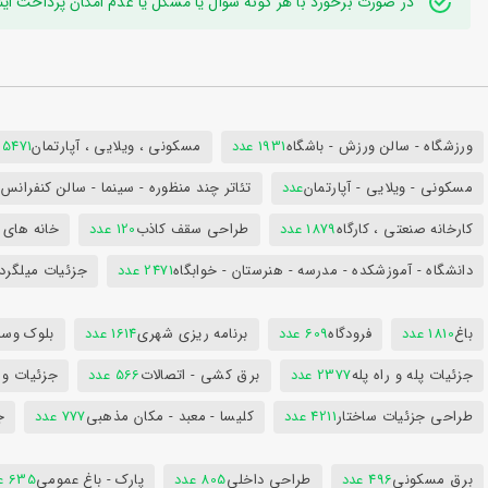
در صورت برخورد با هر گونه سوال یا مشکل یا عدم امکان پرداخت اینترنتی به ایدی تلگر
ورزشگاه - سالن ورزش - باشگاه
1931 عدد
مسکونی ، ویلایی ، آپارتمان
25471 عد
مسکونی - ویلایی - آپارتمان
عدد
تئاتر چند منظوره - سینما - سالن کنفران
کارخانه صنعتی ، کارگاه
1879 عدد
طراحی سقف کاذب
120 عدد
خانه های 
دانشگاه - آموزشکده - مدرسه - هنرستان - خوابگاه
2471 عدد
جزئیات میلگرد
باغ
1810 عدد
فرودگاه
609 عدد
برنامه ریزی شهری
1614 عدد
بلوک وسای
جزئیات پله و راه پله
2377 عدد
برق کشی - اتصالات
566 عدد
جزئیات و
طراحی جزئیات ساختار
4211 عدد
کلیسا - معبد - مکان مذهبی
777 عدد
ج
برق مسکونی
496 عدد
طراحی داخلی
805 عدد
پارک - باغ عمومی
635 عدد