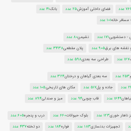
7 عدد
فضای داخلی آموزش
25 عدد
بانک
41 عدد
 مسافر خانه
101 عدد
 - دستشویی
171 عدد
نشیمن
80 عدد
 نقشه های برق
905 عدد
پلان مقطعی
3438 عدد
167 عدد
طراحی سه بعدی
598 عدد
253 عدد
سه بعدی گیاهان و درختان
324 عدد
عدد
جاده و پل
517 عدد
مکان های تاریخی
105 عدد
یاهان
1649 عدد
قاب چوبی
94 عدد
میز و صندلی
894 عدد
 ناهار خوری
123 عدد
بلوک حیوانات
660 عدد
درب و پنجره
605 عدد
تجهیزات بدنسازی
183 عدد
فواره
184 عدد
دو تخته
437 عدد