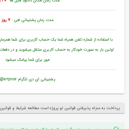
مدت زمان امکان دانلود فایل ها :
30 روز
ورود
به
حساب
کاربری
مدت زمان پشتیبانی فنی :
7 روز
ثبت
نام
با استفاده از شماره تلفن همراه شما یک حساب کاربری برای شما همزما
بازیابی
اولین بار به صورت خودکار به حساب کاربری منتقل میشوید و در دفعات
رمز
عبور برای شما پیامک میشود
عبور
علاقه
مندی
پشتیبانی ای دی تلگرام e2proir@
ها
پرداخت به منزله پذیرفتن قوانین تو پروژه است مطالعه شرایط و قوانین