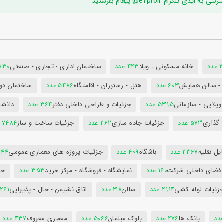
ام e2proir@ پیغام بفرستید
د
خانه مسکونی ، ویلا
423 عدد
ساختمان اداری - تجاری - صنعتی
7830 ع
س - سالن همایش
603 عدد
هتل - رستوران - اقامتگاه
5486 عدد
ساختمان دول
ویلایی - سازمانی
5395 عدد
جزئیات و طراحی داخلی دفتر
364 عدد
دانشگ
 گذاری
573 عدد
جزئیات جاده سازی
263 عدد
جزئیات ساخت و ساز
7484 عدد
ل نقلیه
2367 عدد
باشگاه
409 عدد
جزئیات پروژه های معماری عمومی
344 ع
 فضای داخلی شرکت
160 عدد
نمایشگاه - فروشگاه - مرکز خرید
353 عدد
حم
زئیات لوله کشی
2914 عدد
سالن
38 عدد
اتاق نشیمن - حال - پذیرایی
261 عدد
بانک ها
276 عدد
بلوک مبلمان
5066 عدد
معماری معروف
437 عدد