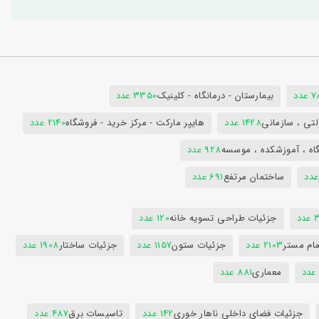
دد
بیمارستان - درمانگاه - کلینیک
3350 عدد
تی ، سازمانی
1428 عدد
هایپر مارکت - مرکز خرید - فروشگاه
2140 عدد
اه ، آموزشکده ، موسسه
928 عدد
ساختمان مرتفع
691 عدد
دد
جزئیات طراحی تسویه خانه
120 عدد
ام مستر
2103 عدد
جزئیات ستون
1157 عدد
جزئیات ساختار
1908 عدد
معماری
881 عدد
جزئیات فضای داخلی ناهار خوری
142 عدد
تاسیسات برق
487 عدد