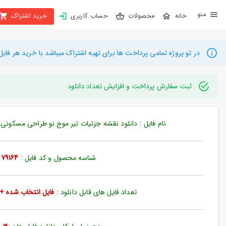
X
محصولات
حساب کاربری
خرید اشتراک
بستن
منو
محصولات
در تو پروژه تمامی پرداخت ها برای تهیه اشتراک میباشد با خرید هر فایل میتوانید به م
تهیه
اشتراک
ثبت سفارش پرداخت و افزایش تعداد دانلود
راهنما
نام فایل : دانلود نقشه جزئیات تیر موج نو طراحی مسکونی خانه
دانلود
خرید
شناسه محصول و کد فایل :
79164
ها
تعداد فایل های قابل دانلود :
فایل انتخاب شده + 35 فایل دیگ
حساب
کاربری