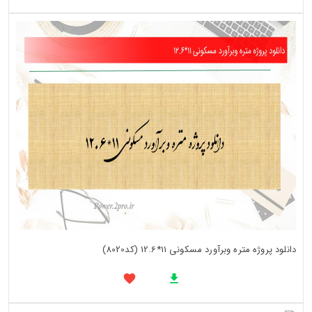
دانلود پروژه متره وبرآورد مسکونی 11*12.6 (کد8020)