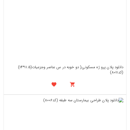
دانلود پلان پرو ژه مسکونی( دو خوبه در س عناصر وجزعیات(11.5*14)
(کد8011)