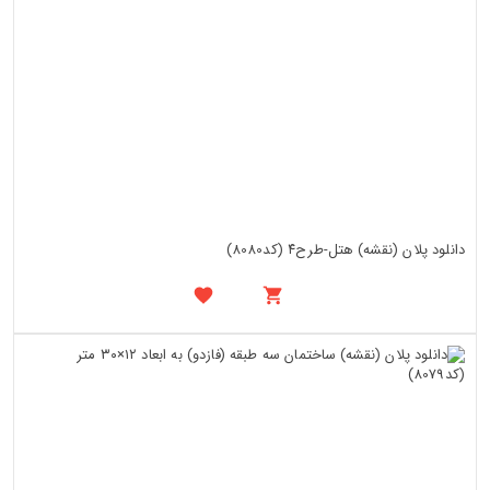
دانلود پلان (نقشه) هتل-طرح۴ (کد8080)