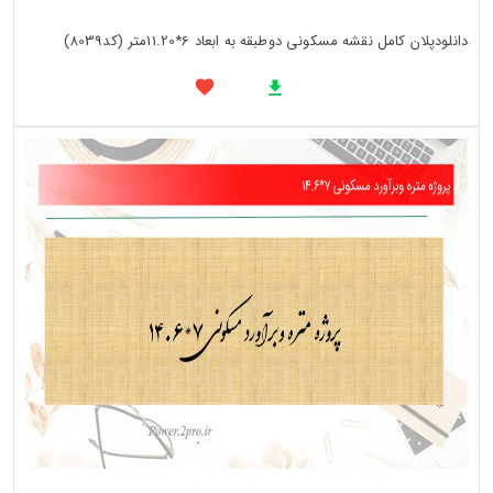
دانلودپلان کامل نقشه مسکونی دوطبقه به ابعاد 6*11.20متر (کد8039)