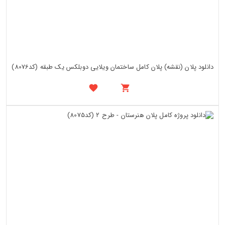
دانلود پلان (نقشه) پلان کامل ساختمان ویلایی دوبلکس یک طبقه (کد8076)