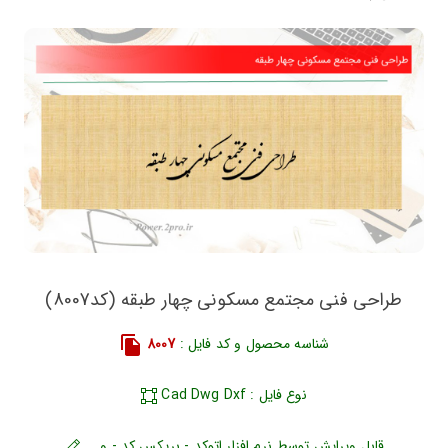
طراحی فنی مجتمع مسکونی چهار طبقه (کد8007)
شناسه محصول و کد فایل :
8007
نوع فایل : Cad Dwg Dxf
قابل ویرایش توسط نرم افزار اتوکد - بریکس کد - و ...