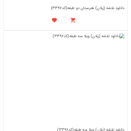
دانلود نقشه (پلان) هنرستان دو طبقه(کد3397)
دانلود نقشه (پلان) ویلا سه طبقه(کد3396)