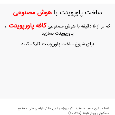
ورود
به
ساخت پاوپوینت با
هوش مصنوعی
حساب
کاربری
کافه پاورپوینت
کم تر از 5 دقیقه با هوش مصنوعی
،
ثبت
پاورپوینت بسازید
نام
بازیابی
برای شروع ساخت پاورپوینت کلیک کنید
رمز
عبور
علاقه
مندی
ها
شما در این مسیر هستید : تو پروژه / فایل ها / طراحی فنی مجتمع
مسکونی چهار طبقه (کد8007)