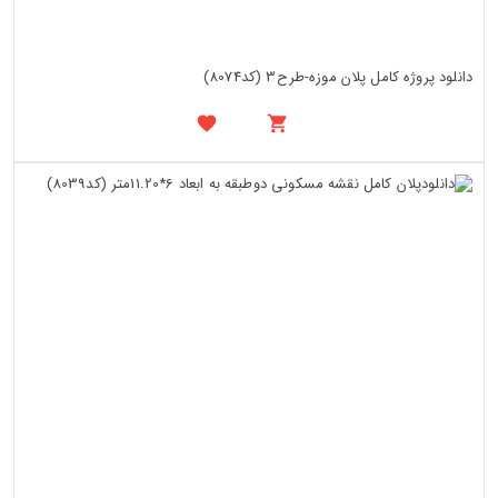
دانلود پروژه کامل پلان موزه-طرح3 (کد8074)