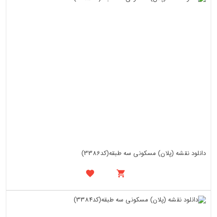
دانلود نقشه (پلان) مسکونی سه طبقه(کد3386)