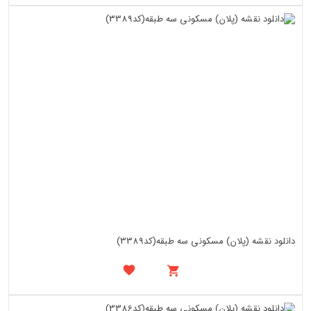
دانلود نقشه (پلان) مسکونی سه طبقه(کد3389)