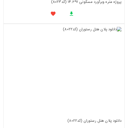
پروژه متره وبرآورد مسکونی 7*14.6 (کد8023)
دانلود پلان هتل رستوران (کد8022)