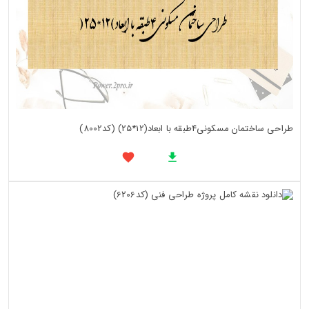
طراحی ساختمان مسکونی4طبقه با ابعاد(12*25) (کد8002)