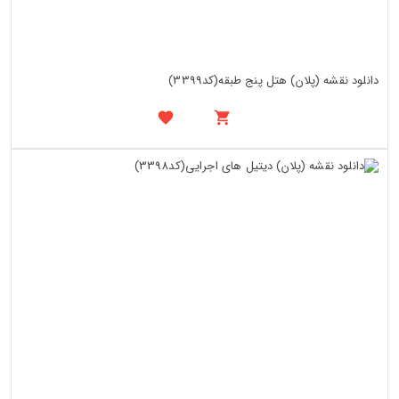
دانلود نقشه (پلان) هتل پنج طبقه(کد3399)