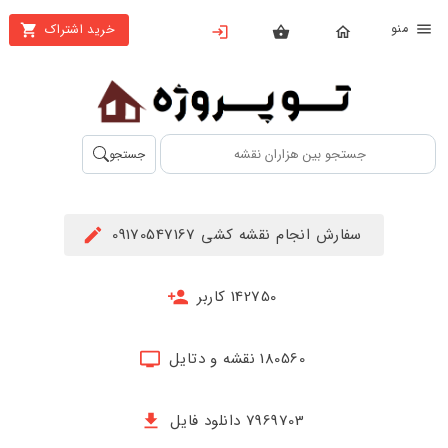
نو
خرید اشتراک
X
بستن
منو
محصولات
تهیه
جستجو
اشتراک
راهنما
سفارش انجام نقشه کشی 09170547167
دانلود
خرید
142750 کاربر
ها
180560 نقشه و دتایل
حساب
کاربری
7969703 دانلود فایل