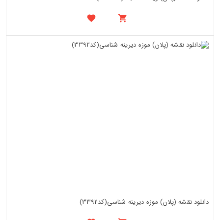
دانلود نقشه (پلان) موزه دیرینه شناسی(کد3392)