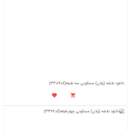
دانلود نقشه (پلان) مسکونی سه طبقه(کد3384)