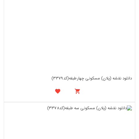
دانلود نقشه (پلان) مسکونی چهارطبقه(کد3379)