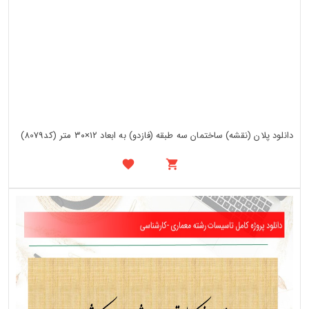
دانلود پلان (نقشه) ساختمان سه طبقه (فازدو) به ابعاد ۱۲×۳۰ متر (کد8079)