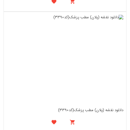
دانلود نقشه (پلان) مطب پزشک(کد3390)