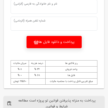
نام و نام خانوادگی به فارسی (الزامی)
شماره تلفن همراه (الزمامی)
پرداخت و دانلود فایل ها
ریز فاکتور ها
درصد هزینه
میزان مالیات
واحد فروش
32 %
8 %
فایل ها
68 %
0 %
مبلغ تقریبی قابل پرداخت با محاسبه مالیات
211560 تومان
پرداخت به منزله پذیرفتن قوانین تو پروژه است مطالعه
شرایط و قوانین