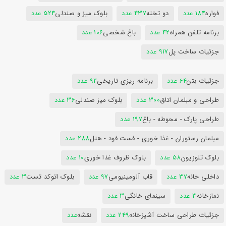
فواره
184 عدد
دو تخته
437 عدد
بلوک میز و صندلی
524 عدد
برنامه تلفن همراه
42 عدد
باغ شخصی
106 عدد
جزئیات ساخت پل
917 عدد
جزئیات بتن
64 عدد
برنامه ریزی تاریخی
92 عدد
طراحی و مبلمان اتاق
300 عدد
بلوک میز صندلی
36 عدد
طراحی پارک - محوطه - باغ
197 عدد
مبلمان رستوران - غذا خوری - فست فود - هتل
288 عدد
بلوک تلوزیون
58 عدد
بلوک ظروف غذا خوری
10 عدد
داخلی خانه
37 عدد
قاب آلومینیومی
97 عدد
بلوک اتوکد تست
3 عدد
نمازخانه
3 عدد
سینمای خانگی
3 عدد
جزئیات طراحی ساخت آشپزخانه
249 عدد
نقشه
عدد