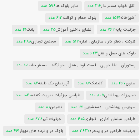
اتاق خواب مستر دار
216 عدد
سایر بلوک ها
596 عدد
آشپزخانه
1541 عدد
بلوک حمام و توالت
613 عدد
جزئیات پایه
763 عدد
فضای داخلی آموزش
25 عدد
بانک
41 عدد
شرکت ، دفتر کار ، سازمان ، اداره
513 عدد
مجتمع تجاری
488 عدد
بلوک های حمل و نقل
643 عدد
رستوران - غذا خوری - فست فود ; هتل - خوابگاه - مسافر خانه
101 عدد
ستون
467 عدد
کلینیک
87 عدد
آپارتمان یک طبقه
82 عدد
تجهیزات بهداشتی
805 عدد
طراحی جزئیات تقویت کننده
1020 عدد
سرویس بهداشتی - دستشویی
171 عدد
نشیمن
80 عدد
طراحی مبلمان اداری - تجاری
405 عدد
جزئیات تیر
678 عدد
جزئیات طراحی در و پنجره
3630 عدد
بلوک در و نرده های دیوار
461 عدد