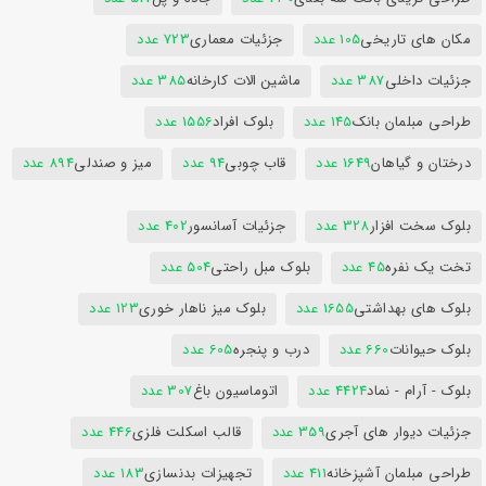
مکان های تاریخی
105 عدد
جزئیات معماری
723 عدد
جزئیات داخلی
387 عدد
ماشین الات کارخانه
385 عدد
طراحی مبلمان بانک
145 عدد
بلوک افراد
1556 عدد
درختان و گیاهان
1649 عدد
قاب چوبی
94 عدد
میز و صندلی
894 عدد
بلوک سخت افزار
328 عدد
جزئیات آسانسور
402 عدد
تخت یک نفره
45 عدد
بلوک مبل راحتی
504 عدد
بلوک های بهداشتی
1655 عدد
بلوک میز ناهار خوری
123 عدد
بلوک حیوانات
660 عدد
درب و پنجره
605 عدد
بلوک - آرام - نماد
4424 عدد
اتوماسیون باغ
307 عدد
جزئیات دیوار های آجری
359 عدد
قالب اسکلت فلزی
446 عدد
طراحی مبلمان آشپزخانه
411 عدد
تجهیزات بدنسازی
183 عدد