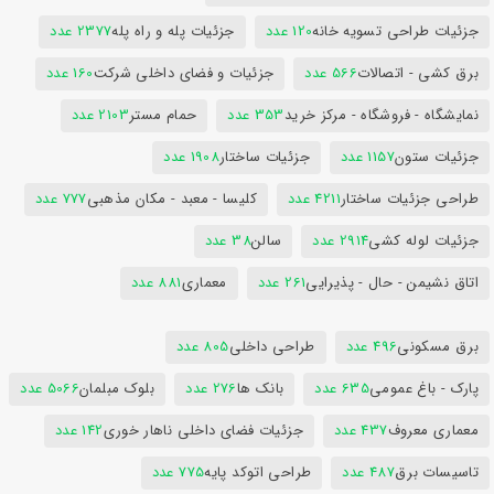
جزئیات طراحی تسویه خانه
120 عدد
جزئیات پله و راه پله
2377 عدد
برق کشی - اتصالات
566 عدد
جزئیات و فضای داخلی شرکت
160 عدد
نمایشگاه - فروشگاه - مرکز خرید
353 عدد
حمام مستر
2103 عدد
جزئیات ستون
1157 عدد
جزئیات ساختار
1908 عدد
طراحی جزئیات ساختار
4211 عدد
کلیسا - معبد - مکان مذهبی
777 عدد
جزئیات لوله کشی
2914 عدد
سالن
38 عدد
اتاق نشیمن - حال - پذیرایی
261 عدد
معماری
881 عدد
برق مسکونی
496 عدد
طراحی داخلی
805 عدد
پارک - باغ عمومی
635 عدد
بانک ها
276 عدد
بلوک مبلمان
5066 عدد
معماری معروف
437 عدد
جزئیات فضای داخلی ناهار خوری
142 عدد
تاسیسات برق
487 عدد
طراحی اتوکد پایه
775 عدد