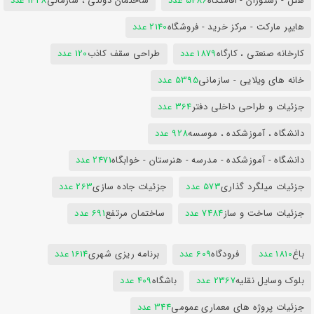
هتل - رستوران - اقامتگاه
5486 عدد
ساختمان دولتی ، سازمانی
1428 عدد
هایپر مارکت - مرکز خرید - فروشگاه
2140 عدد
کارخانه صنعتی ، کارگاه
1879 عدد
طراحی سقف کاذب
120 عدد
خانه های ویلایی - سازمانی
5395 عدد
جزئیات و طراحی داخلی دفتر
364 عدد
دانشگاه ، آموزشکده ، موسسه
928 عدد
دانشگاه - آموزشکده - مدرسه - هنرستان - خوابگاه
2471 عدد
جزئیات میلگرد گذاری
573 عدد
جزئیات جاده سازی
263 عدد
جزئیات ساخت و ساز
7484 عدد
ساختمان مرتفع
691 عدد
باغ
1810 عدد
فرودگاه
609 عدد
برنامه ریزی شهری
1614 عدد
بلوک وسایل نقلیه
2367 عدد
باشگاه
409 عدد
جزئیات پروژه های معماری عمومی
344 عدد