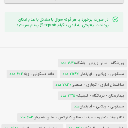
در صورت برخورد با هر گونه سوال یا مشکل یا عدم امکان
پرداخت اینترنتی به ایدی تلگرام e2proir@ پیغام بفرستید
ورزشگاه - سالن ورزش - باشگاه
1931 عدد
مسکونی ، ویلایی ، آپارتمان
25471 عدد
خانه مسکونی ، ویلا
423 عدد
ساختمان اداری - تجاری - صنعتی
7830 عدد
بیمارستان - درمانگاه - کلینیک
3350 عدد
مسکونی - ویلایی - آپارتمان
عدد
تئاتر چند منظوره - سینما - سالن کنفرانس - سالن همایش
603 عدد