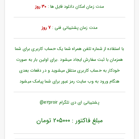
ورود
مدت زمان امکان دانلود فایل ها :
30 روز
به
حساب
کاربری
مدت زمان پشتیبانی فنی :
7 روز
ثبت
نام
با استفاده از شماره تلفن همراه شما یک حساب کاربری برای شما
بازیابی
رمز
همزمان با ثبت سفارش ایجاد میشود .برای اولین بار به صورت
عبور
خودکار به حساب کاربری منتقل میشوید و در دفعات بعدی
علاقه
هنگام ورود به وب سایت رمز عبور برای شما پیامک میشود
مندی
ها
پشتیبانی ای دی تلگرام e2proir@
مبلغ فاکتور : 205000 تومان