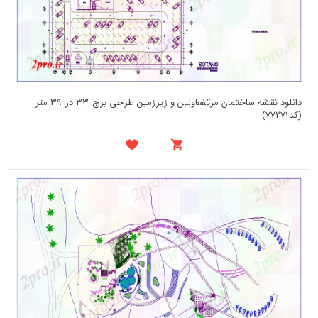
دانلود نقشه ساختمان مرتفعاولین و زیرزمین طرحی برج 33 در 39 متر
(کد77271)