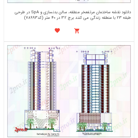
دانلود نقشه ساختمان مرتفعخر منطقه، سالن بدنسازی و SpA در طرحی
طبقه 23 با منطقه زندگی می کنند برج 32 در 40 متر (کد78993)