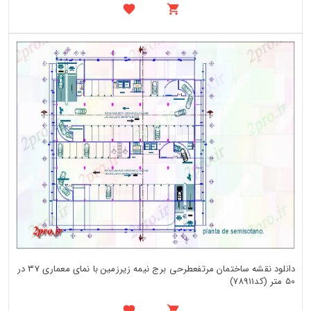
دانلود نقشه ساختمان مرتفعطرحی برج نیمه زیرزمین با نمای معماری 37 در
50 متر (کد78911)