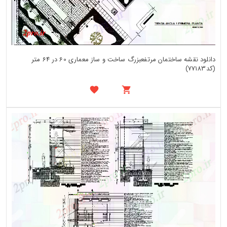
دانلود نقشه ساختمان مرتفعبزرگ ساخت و ساز معماری 60 در 64 متر
(کد77183)