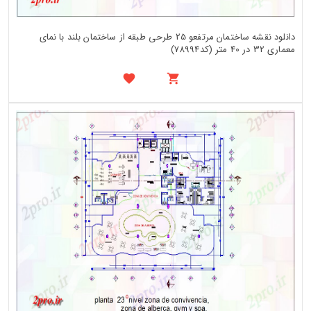
دانلود نقشه ساختمان مرتفعو 25 طرحی طبقه از ساختمان بلند با نمای
معماری 32 در 40 متر (کد78994)