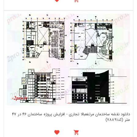
دانلود نقشه ساختمان مرتفعبالا تجاری - افزایش پروژه ساختمان 46 در 47
متر (کد78891)