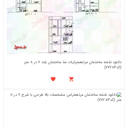
دانلود نقشه ساختمان مرتفعجزئیات نما ساختمان بلند 7 در 8 متر
(کد77284)