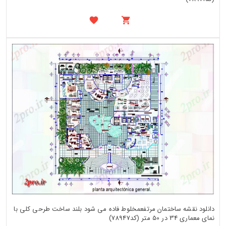
دانلود نقشه ساختمان مرتفعمخلوط فاده می شود بلند ساخت طرحی کلی با
نمای معماری 34 در 50 متر (کد78947)