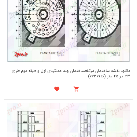
دانلود نقشه ساختمان مرتفعساختمان چند عملکردی اول و طبقه دوم طرح
33 در 45 متر (کد77371)