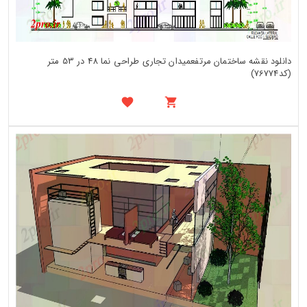
دانلود نقشه ساختمان مرتفعمیدان تجاری طراحی نما 48 در 53 متر
(کد76774)