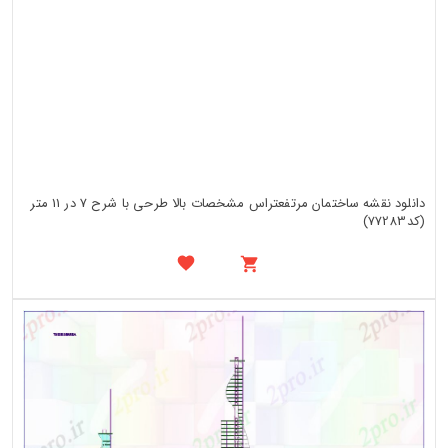
دانلود نقشه ساختمان مرتفعتراس مشخصات بالا طرحی با شرح 7 در 11 متر
(کد77283)