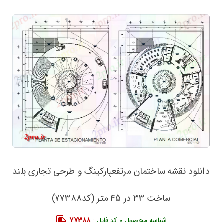
دانلود نقشه ساختمان مرتفعپارکینگ و طرحی تجاری بلند
ساخت 33 در 45 متر (کد77388)
شناسه محصول و کد فایل :
77388