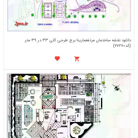
دانلود نقشه ساختمان مرتفعمارینا برج طرحی کلی 33 در 39 متر
(کد77270)