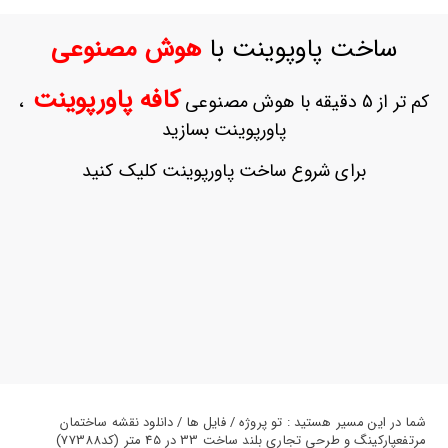
ورود
به
ساخت پاوپوینت با
هوش مصنوعی
حساب
کاربری
کافه پاورپوینت
کم تر از 5 دقیقه با هوش مصنوعی
،
ثبت
پاورپوینت بسازید
نام
بازیابی
برای شروع ساخت پاورپوینت کلیک کنید
رمز
عبور
علاقه
مندی
ها
شما در این مسیر هستید : تو پروژه / فایل ها / دانلود نقشه ساختمان
مرتفعپارکینگ و طرحی تجاری بلند ساخت 33 در 45 متر (کد77388)