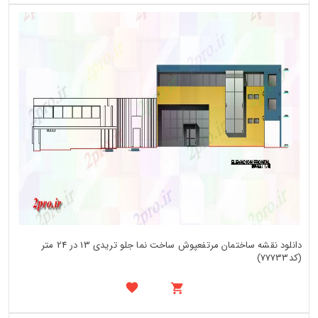
دانلود نقشه ساختمان مرتفعپوش ساخت نما جلو تریدی 13 در 24 متر
(کد77733)