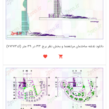
دانلود نقشه ساختمان مرتفعنما و بخش نظر برج 33 در 39 متر (کد77273)