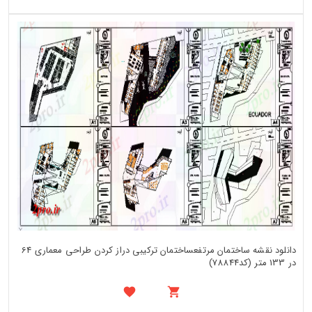
دانلود نقشه ساختمان مرتفعساختمان ترکیبی دراز کردن طراحی معماری 64
در 133 متر (کد78844)