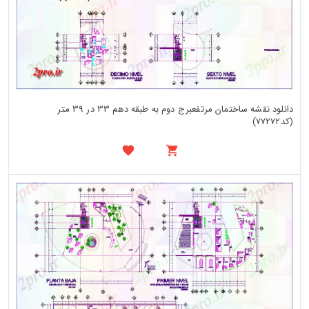
دانلود نقشه ساختمان مرتفعبرج دوم به طبقه دهم 33 در 39 متر
(کد77272)