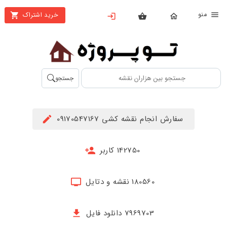
نو
خرید اشتراک
X
بستن
منو
محصولات
تهیه
جستجو
اشتراک
راهنما
سفارش انجام نقشه کشی 09170547167
دانلود
خرید
142750 کاربر
ها
180560 نقشه و دتایل
حساب
کاربری
7969703 دانلود فایل