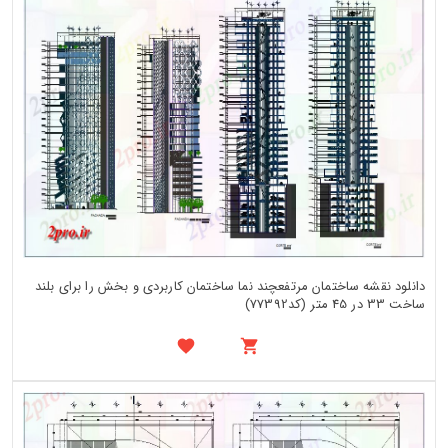
دانلود نقشه ساختمان مرتفعچند نما ساختمان کاربردی و بخش را برای بلند
ساخت 33 در 45 متر (کد77392)