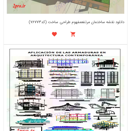
دانلود نقشه ساختمان مرتفعمفهوم طراحی ساخت (کد76773)