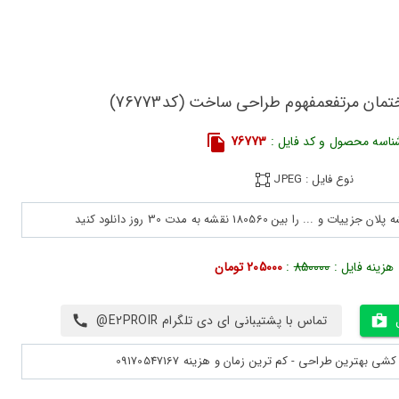
مان مرتفعمفهوم طراحی ساخت (کد76773)
ناسه محصول و کد فایل :
76773
نوع فایل : JPEG
هزینه فایل :
850000
:
205000 تومان
تماس با پشتیبانی ای دی تلگرام E2PROIR@
بهترین طراحی - کم ترین زمان و هزینه 09170547167