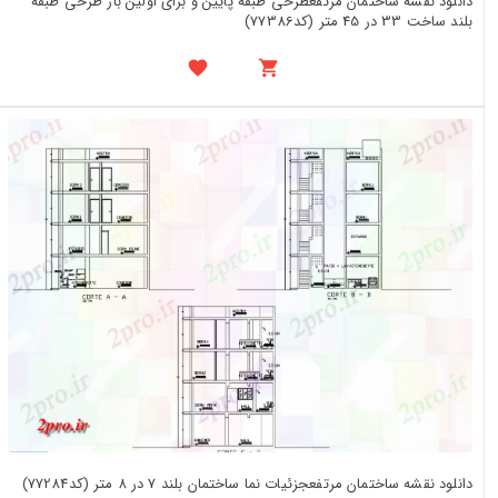
دانلود نقشه ساختمان مرتفعطرحی طبقه پایین و برای اولین بار طرحی طبقه
بلند ساخت 33 در 45 متر (کد77386)
دانلود نقشه ساختمان مرتفعجزئیات نما ساختمان بلند 7 در 8 متر (کد77284)