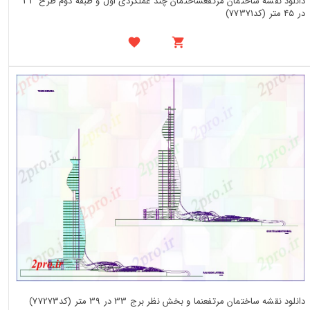
دانلود نقشه ساختمان مرتفعساختمان چند عملکردی اول و طبقه دوم طرح 33
در 45 متر (کد77371)
دانلود نقشه ساختمان مرتفعنما و بخش نظر برج 33 در 39 متر (کد77273)