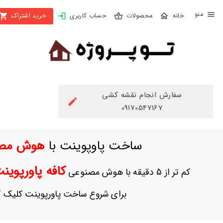
X
محصولات
حساب کاربری
خرید اشتراک
بستن
منو
محصولات
تهیه
اشتراک
سفارش انجام نقشه کشی
راهنما
09170547167
دانلود
ساخت پاوپوینت با
هوش مص
خرید
ها
کافه پاورپوی
کم تر از 5 دقیقه با هوش مصنوعی
حساب
برای شروع ساخت پاورپوینت کلیک ک
کاربری