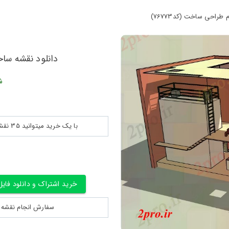
راحی ساخت (کد76773)
دانلود نقشه ساخت
ش
با یک خرید میتوانید 35 نقشه پلان جزییات و ... را بین 180560 نقشه به مدت 30 روز دانلود کنید
خرید اشتراک و دانلود فایل
سفارش انجام نقشه کشی 