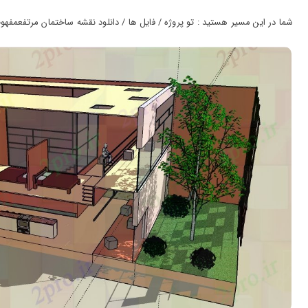
ورود
به
شما در این مسیر هستید : تو پروژه / فایل ها / دانلود نقشه ساختمان مرتفعمفهوم ط
حساب
کاربری
ثبت
نام
بازیابی
رمز
عبور
علاقه
مندی
ها