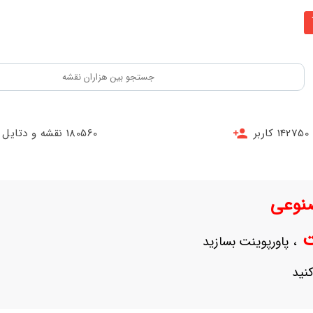
142750 کاربر
180560 نقشه و دتایل
نوعی
نت
، پاورپوینت بسازید
نید