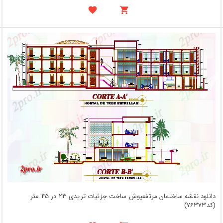
دانلود نقشه ساختمان مرتفعپوش ساخت جزئیات تریدی 23 در 45 متر
(کد76373)