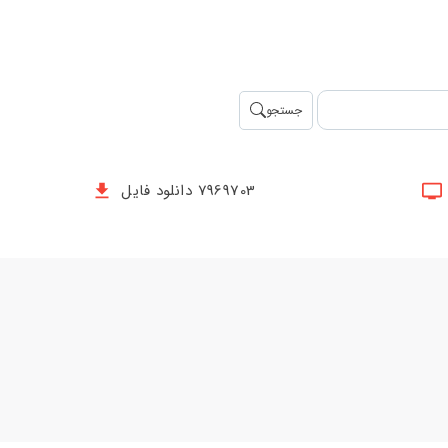
جستجو
7969703 دانلود فایل