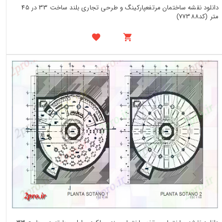
دانلود نقشه ساختمان مرتفعپارکینگ و طرحی تجاری بلند ساخت 33 در 45
متر (کد77388)