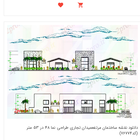
دانلود نقشه ساختمان مرتفعمیدان تجاری طراحی نما 48 در 53 متر
(کد76774)