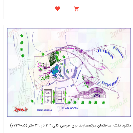
دانلود نقشه ساختمان مرتفعمارینا برج طرحی کلی 33 در 39 متر (کد77270)