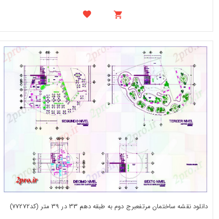
دانلود نقشه ساختمان مرتفعبرج دوم به طبقه دهم 33 در 39 متر (کد77272)