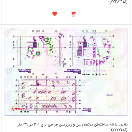
(کد77283)
دانلود نقشه ساختمان مرتفعاولین و زیرزمین طرحی برج 33 در 39 متر
(کد77271)