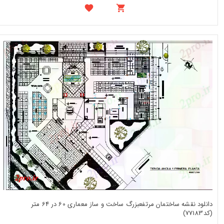
دانلود نقشه ساختمان مرتفعبزرگ ساخت و ساز معماری 60 در 64 متر
(کد77183)