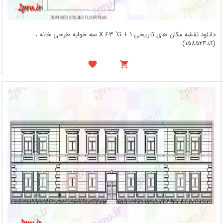
دانلود نقشه مکان های تاریخی X 63 'G + 1 سه خوابه طرحی خانه ،
(کد158524)