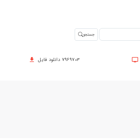
جستجو
7969703 دانلود فایل