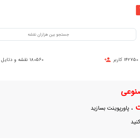
142750 کاربر
180560 نقشه و دتایل
نوعی
نت
، پاورپوینت بسازید
نید