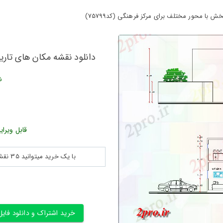
 با محور مختلف برای مرکز فرهنگی (کد75799)
دانلود نقشه مکان های تاریخ
ش
قابل ویرای
با یک خرید میتوانید 35 نقشه پلان جزییات و ... را بین 180560 نقشه به مدت 30 روز دانلود کنید
خرید اشتراک و دانلود فایل