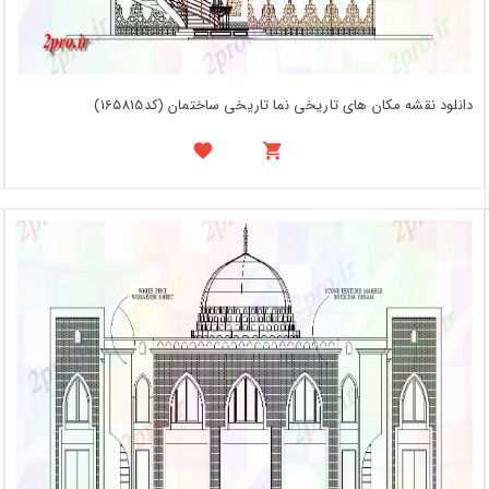
دانلود نقشه مکان های تاریخی نما تاریخی ساختمان (کد165815)