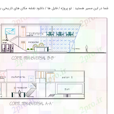
ورود
به
شما در این مسیر هستید : تو پروژه / فایل ها / دانلود نقشه مکان های تاریخی بخش
حساب
کاربری
ثبت
نام
بازیابی
رمز
عبور
علاقه
مندی
ها