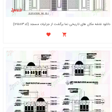
دانلود نقشه مکان های تاریخی نما برگشت از جزئیات مسجد (کد165813)