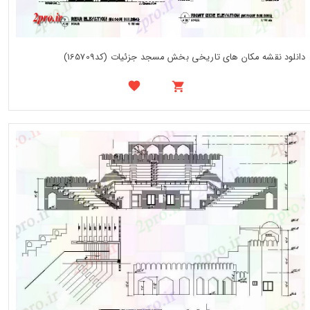
دانلود نقشه مکان های تاریخی بخش مسجد جزئیات (کد165709)