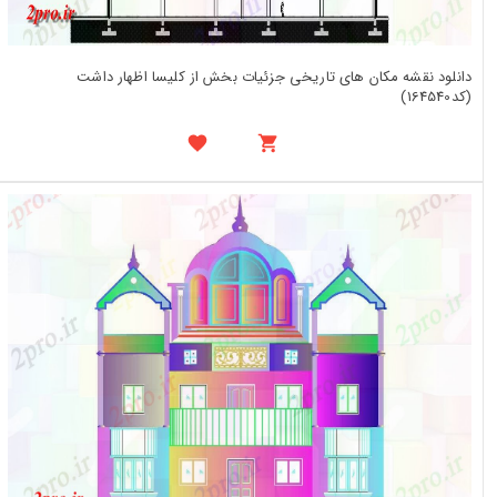
دانلود نقشه مکان های تاریخی جزئیات بخش از کلیسا اظهار داشت
(کد164540)