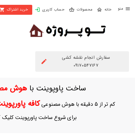
X
محصولات
حساب کاربری
خرید اشتراک
بستن
منو
محصولات
تهیه
اشتراک
سفارش انجام نقشه کشی
راهنما
09170547167
دانلود
ساخت پاوپوینت با
هوش مص
خرید
ها
کافه پاورپوی
کم تر از 5 دقیقه با هوش مصنوعی
حساب
برای شروع ساخت پاورپوینت کلیک ک
کاربری