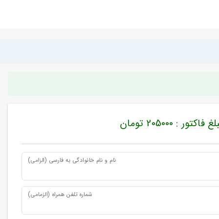
غ فاکتور : 205000 تومان
نام و نام خانوادگی به فارسی (الزامی)
شماره تلفن همراه (الزمامی)