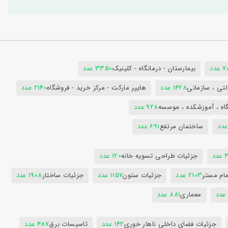
دد
بیمارستان - درمانگاه - کلینیک
3350 عدد
تی ، سازمانی
1428 عدد
هایپر مارکت - مرکز خرید - فروشگاه
2140 عدد
اه ، آموزشکده ، موسسه
928 عدد
ساختمان مرتفع
691 عدد
دد
جزئیات طراحی تسویه خانه
120 عدد
ام مستر
2103 عدد
جزئیات ستون
1157 عدد
جزئیات ساختار
1908 عدد
معماری
881 عدد
جزئیات فضای داخلی ناهار خوری
142 عدد
تاسیسات برق
487 عدد