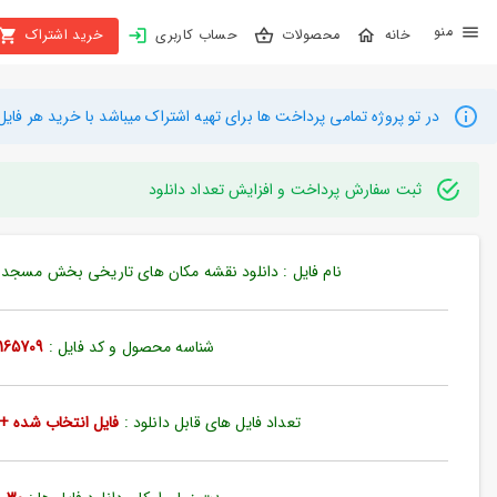
X
محصولات
حساب کاربری
خرید اشتراک
بستن
منو
محصولات
در تو پروژه تمامی پرداخت ها برای تهیه اشتراک میباشد با خرید هر فایل میتوانید به م
تهیه
اشتراک
ثبت سفارش پرداخت و افزایش تعداد دانلود
راهنما
نام فایل : دانلود نقشه مکان های تاریخی بخش مسجد جزئیات
دانلود
خرید
شناسه محصول و کد فایل :
165709
ها
تعداد فایل های قابل دانلود :
فایل انتخاب شده + 35 فایل دیگ
حساب
کاربری