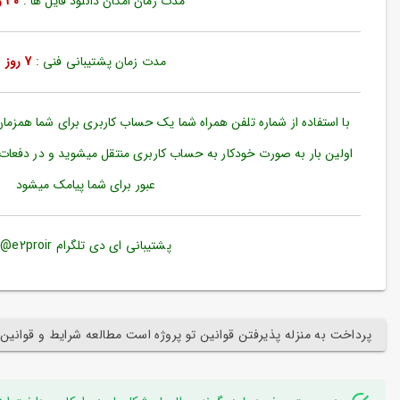
مدت زمان امکان دانلود فایل ها :
30 روز
ورود
به
حساب
کاربری
مدت زمان پشتیبانی فنی :
7 روز
ثبت
نام
با استفاده از شماره تلفن همراه شما یک حساب کاربری برای شما همزما
بازیابی
اولین بار به صورت خودکار به حساب کاربری منتقل میشوید و در دفعات
رمز
عبور برای شما پیامک میشود
عبور
علاقه
مندی
پشتیبانی ای دی تلگرام e2proir@
ها
پرداخت به منزله پذیرفتن قوانین تو پروژه است مطالعه شرایط و قوانین