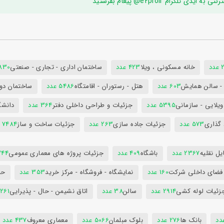
ام e2proir@ پیغام بفرستید
د
خانه مسکونی ، ویلا
423 عدد
ساختمان اداری - تجاری - صنعتی
7830 ع
س - سالن همایش
603 عدد
هتل - رستوران - اقامتگاه
5486 عدد
ساختمان دول
ویلایی - سازمانی
5395 عدد
جزئیات و طراحی داخلی دفتر
364 عدد
دانشگ
 گذاری
573 عدد
جزئیات جاده سازی
263 عدد
جزئیات ساخت و ساز
7484 عدد
ل نقلیه
2367 عدد
باشگاه
409 عدد
جزئیات پروژه های معماری عمومی
344 ع
 فضای داخلی شرکت
160 عدد
نمایشگاه - فروشگاه - مرکز خرید
353 عدد
حم
زئیات لوله کشی
2914 عدد
سالن
38 عدد
اتاق نشیمن - حال - پذیرایی
261 عدد
بانک ها
276 عدد
بلوک مبلمان
5066 عدد
معماری معروف
437 عدد