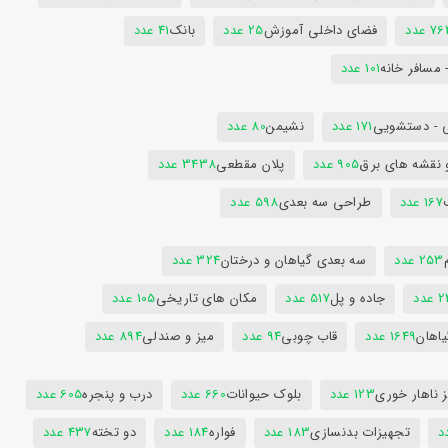
7 عدد
فضای داخلی آموزش
25 عدد
بانک
41 عدد
 مسافر خانه
101 عدد
 - دستشویی
171 عدد
نشیمن
80 عدد
 نقشه های برق
905 عدد
پلان مقطعی
3438 عدد
167 عدد
طراحی سه بعدی
598 عدد
253 عدد
سه بعدی گیاهان و درختان
324 عدد
عدد
جاده و پل
517 عدد
مکان های تاریخی
105 عدد
یاهان
1649 عدد
قاب چوبی
94 عدد
میز و صندلی
894 عدد
 ناهار خوری
123 عدد
بلوک حیوانات
660 عدد
درب و پنجره
605 عدد
تجهیزات بدنسازی
183 عدد
فواره
184 عدد
دو تخته
437 عدد