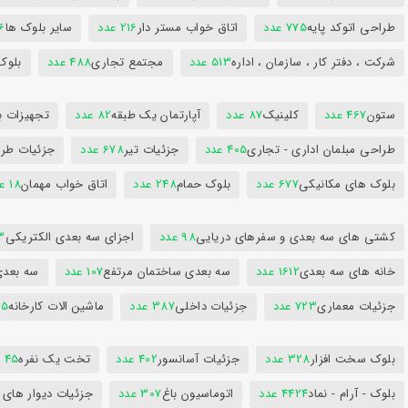
طراحی اتوکد پایه
775 عدد
اتاق خواب مستر دار
216 عدد
سایر بلوک ها
96
شرکت ، دفتر کار ، سازمان ، اداره
513 عدد
مجتمع تجاری
488 عدد
بلوک
ستون
467 عدد
کلینیک
87 عدد
آپارتمان یک طبقه
82 عدد
تجهیزات ب
طراحی مبلمان اداری - تجاری
405 عدد
جزئیات تیر
678 عدد
جزئیات طرا
بلوک های مکانیکی
677 عدد
بلوک حمام
248 عدد
اتاق خواب مهمان
18 عدد
کشتی های سه بعدی و سفرهای دریایی
98 عدد
اجزای سه بعدی الکتریکی
53
خانه های سه بعدی
1612 عدد
سه بعدی ساختمان مرتفع
107 عدد
سه بعد
جزئیات معماری
723 عدد
جزئیات داخلی
387 عدد
ماشین الات کارخانه
385
بلوک سخت افزار
328 عدد
جزئیات آسانسور
402 عدد
تخت یک نفره
45 عدد
بلوک - آرام - نماد
4424 عدد
اتوماسیون باغ
307 عدد
جزئیات دیوار های