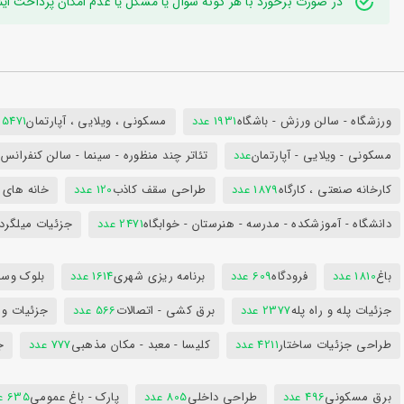
در صورت برخورد با هر گونه سوال یا مشکل یا عدم امکان پرداخت اینترنتی به ایدی تلگر
ورزشگاه - سالن ورزش - باشگاه
1931 عدد
مسکونی ، ویلایی ، آپارتمان
25471 عد
مسکونی - ویلایی - آپارتمان
عدد
تئاتر چند منظوره - سینما - سالن کنفران
کارخانه صنعتی ، کارگاه
1879 عدد
طراحی سقف کاذب
120 عدد
خانه های 
دانشگاه - آموزشکده - مدرسه - هنرستان - خوابگاه
2471 عدد
جزئیات میلگرد
باغ
1810 عدد
فرودگاه
609 عدد
برنامه ریزی شهری
1614 عدد
بلوک وسای
جزئیات پله و راه پله
2377 عدد
برق کشی - اتصالات
566 عدد
جزئیات و
طراحی جزئیات ساختار
4211 عدد
کلیسا - معبد - مکان مذهبی
777 عدد
ج
برق مسکونی
496 عدد
طراحی داخلی
805 عدد
پارک - باغ عمومی
635 عدد