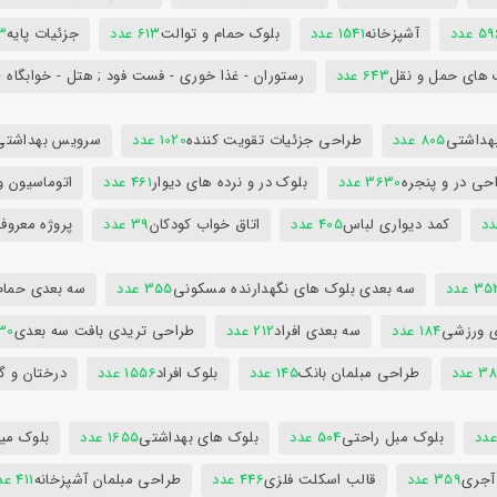
5 عدد
آشپزخانه
1541 عدد
بلوک حمام و توالت
613 عدد
جزئیات پایه
63
 های حمل و نقل
643 عدد
رستوران - غذا خوری - فست فود ; هتل - خوابگاه -
هداشتی
805 عدد
طراحی جزئیات تقویت کننده
1020 عدد
سرویس بهداشتی
حی در و پنجره
3630 عدد
بلوک در و نرده های دیوار
461 عدد
اتوماسیون و
کمد دیواری لباس
405 عدد
اتاق خواب کودکان
39 عدد
پروژه معروف
3 عدد
سه بعدی بلوک های نگهدارنده مسکونی
355 عدد
سه بعدی حمام
ی ورزشی
184 عدد
سه بعدی افراد
212 عدد
طراحی تریدی بافت سه بعدی
230 
 عدد
طراحی مبلمان بانک
145 عدد
بلوک افراد
1556 عدد
درختان و گ
بلوک مبل راحتی
504 عدد
بلوک های بهداشتی
1655 عدد
بلوک میز
 آجری
359 عدد
قالب اسکلت فلزی
446 عدد
طراحی مبلمان آشپزخانه
411 عدد