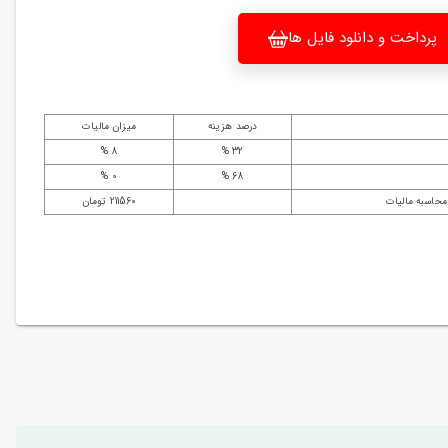
پرداخت و دانلود فایل ها
درصد هزینه
میزان مالیات
8 %
32 %
0 %
68 %
محاسبه مالیات
211560 تومان