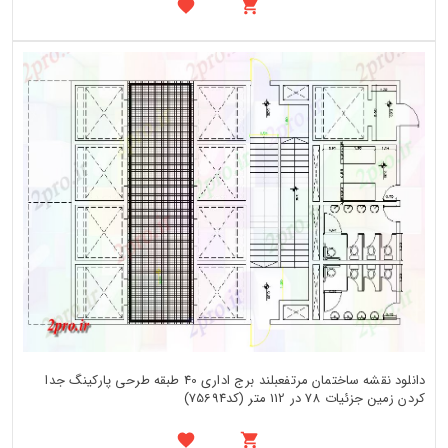
دانلود نقشه ساختمان مرتفعبلند برج اداری 40 طبقه طرحی پارکینگ جدا
کردن زمین جزئیات 78 در 112 متر (کد75694)