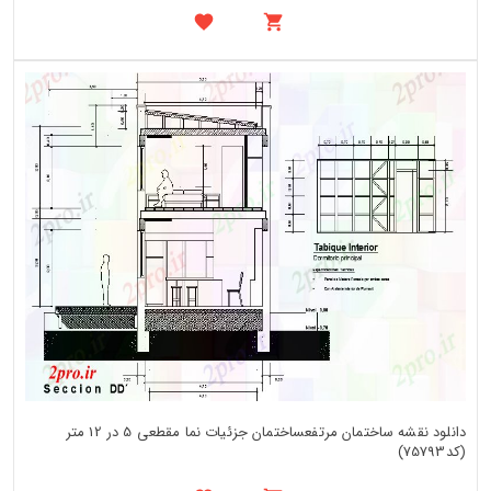
دانلود نقشه ساختمان مرتفعساختمان جزئیات نما مقطعی 5 در 12 متر
(کد75793)