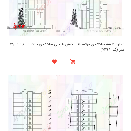
دانلود نقشه ساختمان مرتفعبلند بخش طرحی ساختمان جزئیات، 28 در 29
متر (کد74992)