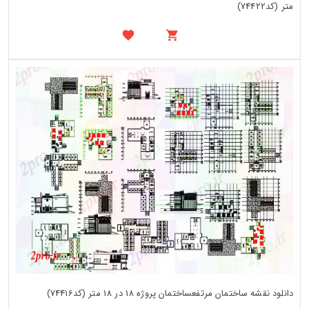
متر (کد74422)
دانلود نقشه ساختمان مرتفعساختمان پروژه 18 در 18 متر (کد74416)