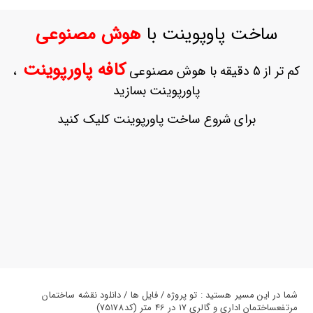
ورود
به
ساخت پاوپوینت با
هوش مصنوعی
حساب
کاربری
کافه پاورپوینت
کم تر از 5 دقیقه با هوش مصنوعی
،
ثبت
پاورپوینت بسازید
نام
بازیابی
برای شروع ساخت پاورپوینت کلیک کنید
رمز
عبور
علاقه
مندی
ها
شما در این مسیر هستید : تو پروژه / فایل ها / دانلود نقشه ساختمان
مرتفعساختمان اداری و گالری 17 در 46 متر (کد75178)