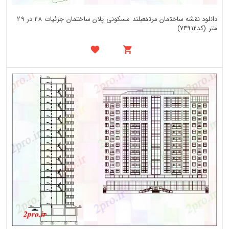
دانلود نقشه ساختمان مرتفعبلند مسکونی پلان ساختمان جزئیات 28 در 29
متر (کد74912)