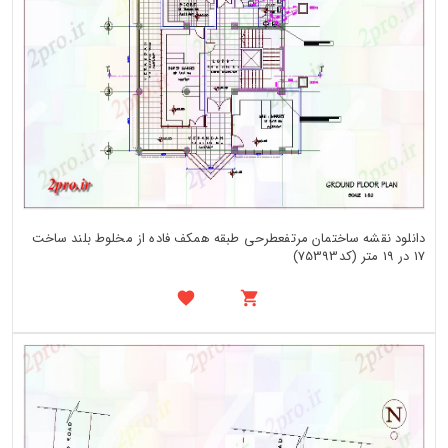
دانلود نقشه ساختمان مرتفعطرحی طبقه همکف فاده از مخلوط بلند ساخت
17 در 19 متر (کد75393)