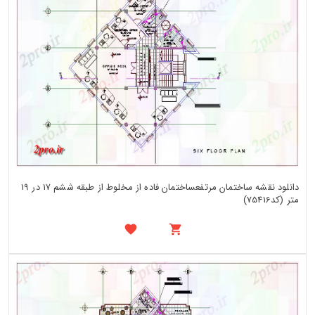
دانلود نقشه ساختمان مرتفعساختمان فاده از مخلوط از طبقه ششم 17 در 19
متر (کد75416)