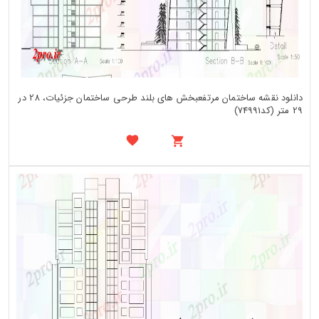
دانلود نقشه ساختمان مرتفعبخش های بلند طرحی ساختمان جزئیات، 28 در
29 متر (کد74991)