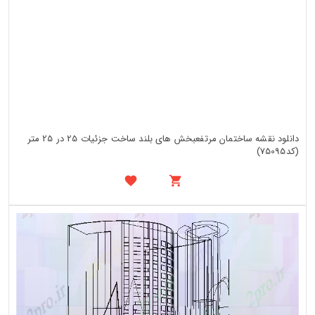
دانلود نقشه ساختمان مرتفعبخش های بلند ساخت جزئیات 25 در 25 متر
(کد75095)