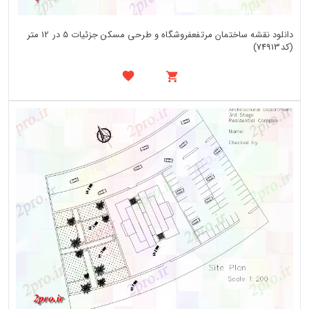
دانلود نقشه ساختمان مرتفعفروشگاه و طرحی مسکن جزئیات 5 در 12 متر
(کد74913)