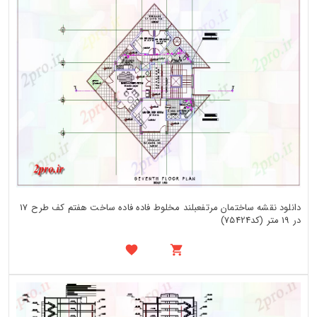
دانلود نقشه ساختمان مرتفعبلند مخلوط فاده فاده ساخت هفتم کف طرح 17
در 19 متر (کد75424)