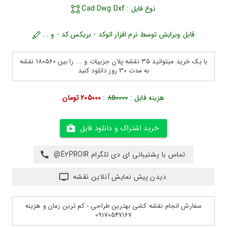
نوع فایل : Cad Dwg Dxf
قابل ویرایش توسط نرم افزار اتوکد - بریکس کد - و ...
با یک خرید میتوانید 35 نقشه پلان جزییات و ... را بین 180560 نقشه
به مدت 30 روز دانلود کنید
هزینه فایل :
850000
:
205000 تومان
خرید اشتراک و دانلود فایل
تماس با پشتیبانی ای دی تلگرام E2PROIR@
دیدن پیش نمایش آنلاین نقشه
سفارش انجام نقشه کشی بهترین طراحی - کم ترین زمان و هزینه
09170547167