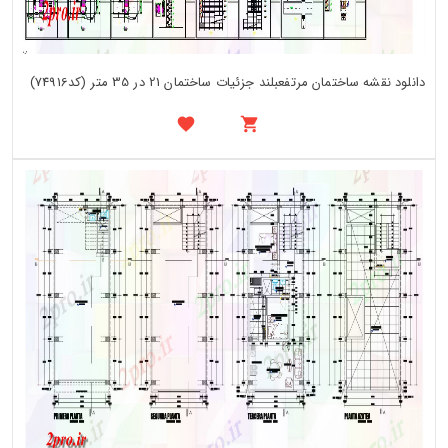
دانلود نقشه ساختمان مرتفعبلند جزئیات ساختمان 21 در 35 متر (کد74916)