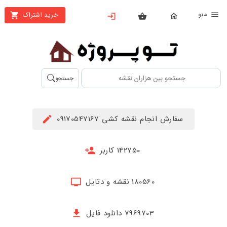
نو
خرید اشتراک
X
بستن
منو
محصولات
تهیه
جستجو
اشتراک
راهنما
سفارش انجام نقشه کشی 09170547167
دانلود
خرید
142750 کاربر
ها
180560 نقشه و دتایل
حساب
کاربری
7969703 دانلود فایل