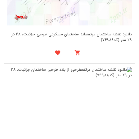
دانلود نقشه ساختمان مرتفعبلند ساختمان مسکونی طرحی جزئیات، 28 در
29 متر (کد74989)