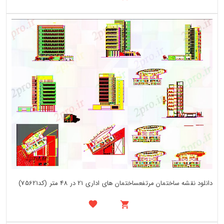
دانلود نقشه ساختمان مرتفعساختمان های اداری 21 در 48 متر (کد75621)