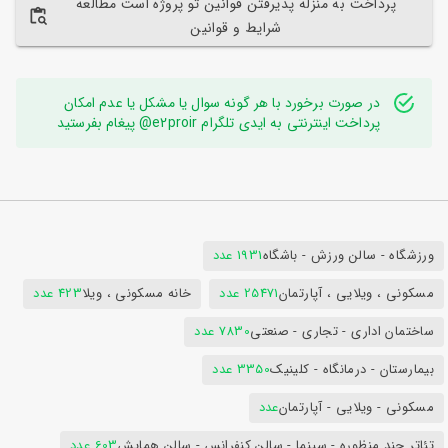
پرداخت به منزله پذیرفتن قوانین تو پروژه است مطالعه
شرایط و قوانین
در صورت برخورد با هر گونه سوال یا مشکل یا عدم امکان
پرداخت اینترنتی به ایدی تلگرام e2proir@ پیغام بفرستید
ورزشگاه - سالن ورزش - باشگاه
1931 عدد
مسکونی ، ویلایی ، آپارتمان
25471 عدد
خانه مسکونی ، ویلا
423 عدد
ساختمان اداری - تجاری - صنعتی
7830 عدد
بیمارستان - درمانگاه - کلینیک
3350 عدد
مسکونی - ویلایی - آپارتمان
عدد
تئاتر چند منظوره - سینما - سالن کنفرانس - سالن همایش
603 عدد