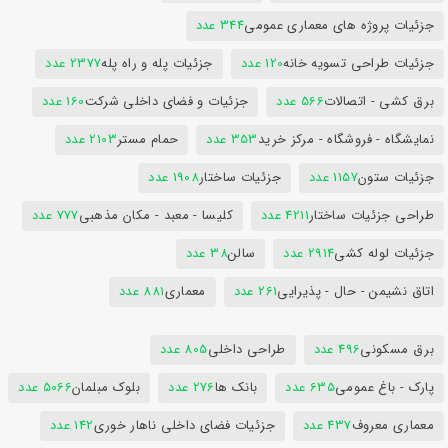
جزئیات پروژه های معماری عمومی
344 عدد
جزئیات طراحی تسویه خانه
120 عدد
جزئیات پله و راه پله
2377 عدد
برق کشی - اتصالات
566 عدد
جزئیات و فضای داخلی شرکت
160 عدد
نمایشگاه - فروشگاه - مرکز خرید
353 عدد
حمام مستر
2103 عدد
جزئیات ستون
1157 عدد
جزئیات ساختار
1908 عدد
طراحی جزئیات ساختار
4211 عدد
کلیسا - معبد - مکان مذهبی
777 عدد
جزئیات لوله کشی
2914 عدد
سالن
38 عدد
اتاق نشیمن - حال - پذیرایی
261 عدد
معماری
881 عدد
برق مسکونی
496 عدد
طراحی داخلی
805 عدد
پارک - باغ عمومی
635 عدد
بانک ها
276 عدد
بلوک مبلمان
5066 عدد
معماری معروف
437 عدد
جزئیات فضای داخلی ناهار خوری
142 عدد