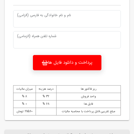
نام و نام خانوادگی به فارسی (الزامی)
شماره تلفن همراه (الزمامی)
پرداخت و دانلود فایل ها
ریز فاکتور ها
درصد هزینه
میزان مالیات
واحد فروش
32 %
8 %
فایل ها
68 %
0 %
مبلغ تقریبی قابل پرداخت با محاسبه مالیات
211560 تومان