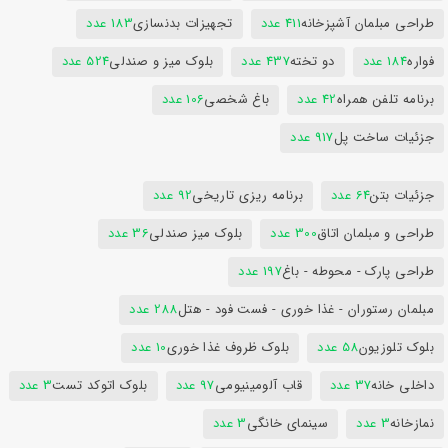
طراحی مبلمان آشپزخانه
411 عدد
تجهیزات بدنسازی
183 عدد
فواره
184 عدد
دو تخته
437 عدد
بلوک میز و صندلی
524 عدد
برنامه تلفن همراه
42 عدد
باغ شخصی
106 عدد
جزئیات ساخت پل
917 عدد
جزئیات بتن
64 عدد
برنامه ریزی تاریخی
92 عدد
طراحی و مبلمان اتاق
300 عدد
بلوک میز صندلی
36 عدد
طراحی پارک - محوطه - باغ
197 عدد
مبلمان رستوران - غذا خوری - فست فود - هتل
288 عدد
بلوک تلوزیون
58 عدد
بلوک ظروف غذا خوری
10 عدد
داخلی خانه
37 عدد
قاب آلومینیومی
97 عدد
بلوک اتوکد تست
3 عدد
نمازخانه
3 عدد
سینمای خانگی
3 عدد