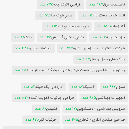
تاسیسات برق
487 عدد
طراحی اتوکد پایه
775 عدد
اتاق خواب مستر دار
216 عدد
سایر بلوک ها
596 عدد
آشپزخانه
1541 عدد
بلوک حمام و توالت
613 عدد
جزئیات پایه
763 عدد
فضای داخلی آموزش
25 عدد
بانک
41 عدد
شرکت ، دفتر کار ، سازمان ، اداره
513 عدد
مجتمع تجاری
488 عدد
بلوک های حمل و نقل
643 عدد
رستوران - غذا خوری - فست فود ; هتل - خوابگاه - مسافر خانه
101 عدد
ستون
467 عدد
کلینیک
87 عدد
آپارتمان یک طبقه
82 عدد
تجهیزات بهداشتی
805 عدد
طراحی جزئیات تقویت کننده
1020 عدد
سرویس بهداشتی - دستشویی
171 عدد
نشیمن
80 عدد
طراحی مبلمان اداری - تجاری
405 عدد
جزئیات تیر
678 عدد