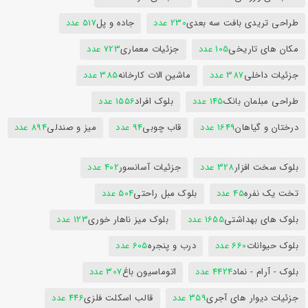
طراحی تریدی بافت سه بعدی
230 عدد
جاده و پل
517 عدد
مکان های تاریخی
105 عدد
جزئیات معماری
723 عدد
جزئیات داخلی
387 عدد
ماشین الات کارخانه
385 عدد
طراحی مبلمان بانک
145 عدد
بلوک افراد
1556 عدد
درختان و گیاهان
1649 عدد
قاب چوبی
94 عدد
میز و صندلی
894 عدد
بلوک سخت افزار
328 عدد
جزئیات آسانسور
402 عدد
تخت یک نفره
45 عدد
بلوک مبل راحتی
504 عدد
بلوک های بهداشتی
1655 عدد
بلوک میز ناهار خوری
123 عدد
بلوک حیوانات
660 عدد
درب و پنجره
605 عدد
بلوک - آرام - نماد
4424 عدد
اتوماسیون باغ
307 عدد
جزئیات دیوار های آجری
359 عدد
قالب اسکلت فلزی
446 عدد