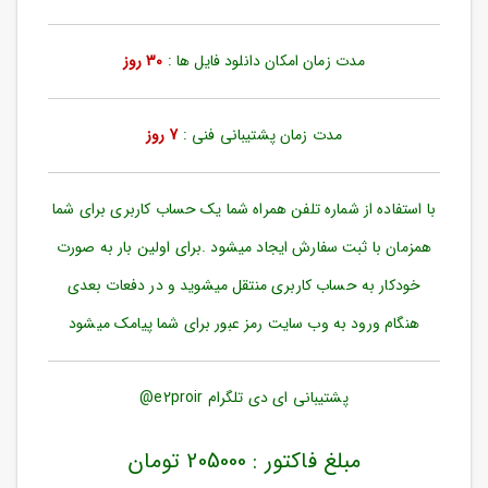
ورود
به
حساب
مدت زمان امکان دانلود فایل ها :
30 روز
کاربری
ثبت
مدت زمان پشتیبانی فنی :
7 روز
نام
بازیابی
رمز
با استفاده از شماره تلفن همراه شما یک حساب کاربری برای شما
عبور
همزمان با ثبت سفارش ایجاد میشود .برای اولین بار به صورت
علاقه
خودکار به حساب کاربری منتقل میشوید و در دفعات بعدی
مندی
ها
هنگام ورود به وب سایت رمز عبور برای شما پیامک میشود
پشتیبانی ای دی تلگرام e2proir@
مبلغ فاکتور : 205000 تومان