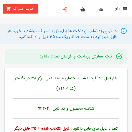
نو
خرید اشتراک
X
بستن
منو
محصولات
در تو پروژه تمامی پرداخت ها برای تهیه اشتراک میباشد با خرید هر
فایل میتوانید به مدت حداقل یک ماه 35 فایل را دانلود کنید
تهیه
اشتراک
ثبت سفارش پرداخت و افزایش تعداد دانلود
راهنما
نام فایل : دانلود نقشه ساختمان مرتفعمدنی مرکز 38 در 60 متر
دانلود
خرید
(کد74404)
ها
شناسه محصول و کد فایل :
74404
حساب
کاربری
تعداد فایل های قابل دانلود :
فایل انتخاب شده + 35 فایل دیگر