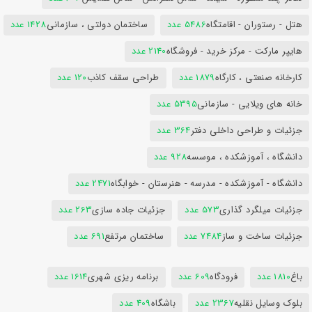
هتل - رستوران - اقامتگاه
5486 عدد
ساختمان دولتی ، سازمانی
1428 عدد
هایپر مارکت - مرکز خرید - فروشگاه
2140 عدد
کارخانه صنعتی ، کارگاه
1879 عدد
طراحی سقف کاذب
120 عدد
خانه های ویلایی - سازمانی
5395 عدد
جزئیات و طراحی داخلی دفتر
364 عدد
دانشگاه ، آموزشکده ، موسسه
928 عدد
دانشگاه - آموزشکده - مدرسه - هنرستان - خوابگاه
2471 عدد
جزئیات میلگرد گذاری
573 عدد
جزئیات جاده سازی
263 عدد
جزئیات ساخت و ساز
7484 عدد
ساختمان مرتفع
691 عدد
باغ
1810 عدد
فرودگاه
609 عدد
برنامه ریزی شهری
1614 عدد
بلوک وسایل نقلیه
2367 عدد
باشگاه
409 عدد