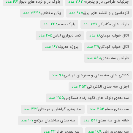
جزئیات طراحی در و پنجره
3630 عدد
بلوک در و نرده های دیوار
461 عدد
اتوماسیون و نقشه های برق
905 عدد
پلان مقطعی
3438 عدد
بلوک های مکانیکی
677 عدد
بلوک حمام
248 عدد
اتاق خواب مهمان
18 عدد
کمد دیواری لباس
405 عدد
اتاق خواب کودکان
39 عدد
پروژه معروف
167 عدد
طراحی سه بعدی
598 عدد
کشتی های سه بعدی و سفرهای دریایی
98 عدد
اجزای سه بعدی الکتریکی
353 عدد
سه بعدی بلوک های نگهدارنده مسکونی
355 عدد
سه بعدی حمام
253 عدد
سه بعدی گیاهان و درختان
324 عدد
خانه های سه بعدی
1612 عدد
سه بعدی ساختمان مرتفع
107 عدد
سه بعدی ورزشی
184 عدد
سه بعدی افراد
212 عدد