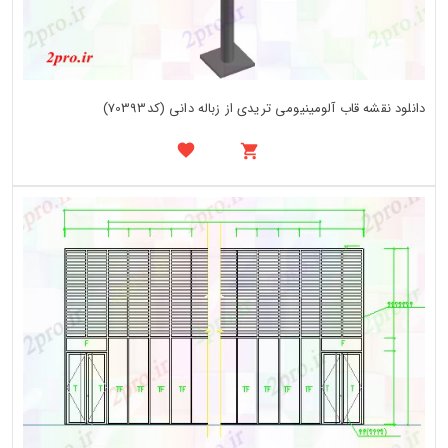
دانلود نقشه قاب آلومینیومی تریدی از زباله دانی (کد70393)