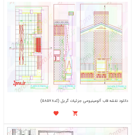
دانلود نقشه قاب آلومینیومی جزئیات گریل (کد58578)