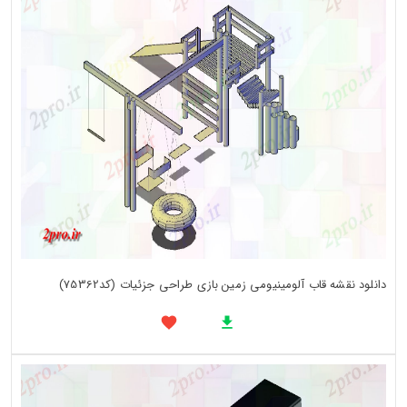
دانلود نقشه قاب آلومینیومی زمین بازی طراحی جزئیات (کد75362)