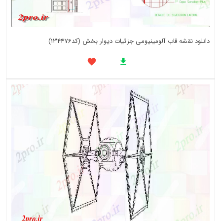
دانلود نقشه قاب آلومینیومی جزئیات دیوار بخش (کد134476)