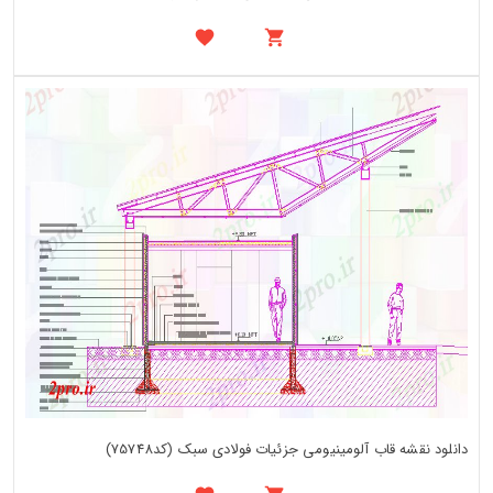
دانلود نقشه قاب آلومینیومی جزئیات فولادی سبک (کد75748)