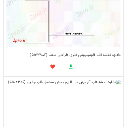
دانلود نقشه قاب آلومینیومی فلزی طراحی سقف (کد55779)