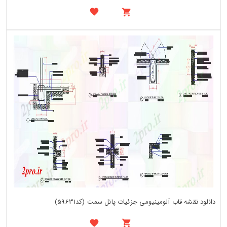
دانلود نقشه قاب آلومینیومی جزئیات پانل سمت (کد59631)