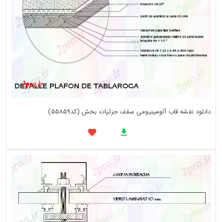
دانلود نقشه قاب آلومینیومی سقف جزئیات بخش (کد55859)