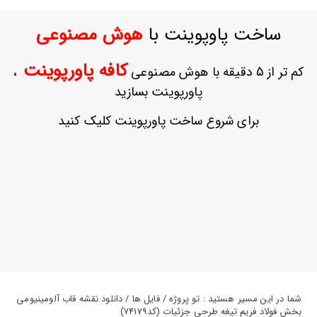
ورود
به
ساخت پاوپوینت با
هوش مصنوعی
حساب
کاربری
کافه پاورپوینت
کم تر از 5 دقیقه با هوش مصنوعی
،
ثبت
پاورپوینت بسازید
نام
بازیابی
برای شروع ساخت پاورپوینت کلیک کنید
رمز
عبور
علاقه
مندی
ها
شما در این مسیر هستید : تو پروژه / فایل ها / دانلود نقشه قاب آلومینیومی
بخش فولاد فریم تیغه طرحی جزئیات (کد74179)