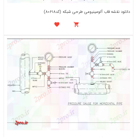
دانلود نقشه قاب آلومینیومی طرحی شبکه (کد80618)