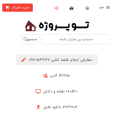
نو
خرید اشتراک
X
بستن
منو
محصولات
تهیه
جستجو
اشتراک
راهنما
سفارش انجام نقشه کشی 09170547167
دانلود
خرید
142750 کاربر
ها
180560 نقشه و دتایل
حساب
کاربری
7969703 دانلود فایل