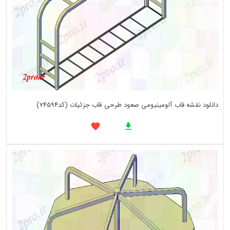
دانلود نقشه قاب آلومینیومی صعود طرحی قاب جزئیات (کد74594)