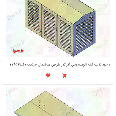
دانلود نقشه قاب آلومینیومی ژنراتور طرحی ساختمان جزئیات (کد74599)