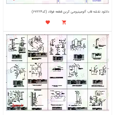
دانلود نقشه قاب آلومینیومی کربن قطعه فولاد (کد67224)