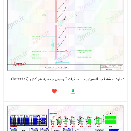
دانلود نقشه قاب آلومینیومی جزئیات آلومینیوم تعبیه هواکش (کد56799)