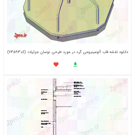
دانلود نقشه قاب آلومینیومی گرد در مورد طرحی نوسان جزئیات (کد74593)