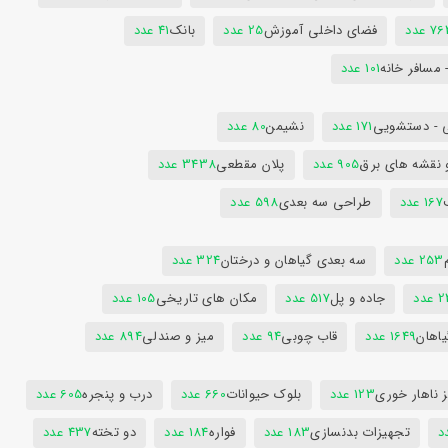
7 عدد
فضای داخلی آموزش
25 عدد
بانک
41 عدد
 مسافر خانه
101 عدد
 - دستشویی
171 عدد
نشیمن
80 عدد
 نقشه های برق
905 عدد
پلان مقطعی
3438 عدد
167 عدد
طراحی سه بعدی
598 عدد
253 عدد
سه بعدی گیاهان و درختان
324 عدد
عدد
جاده و پل
517 عدد
مکان های تاریخی
105 عدد
یاهان
1649 عدد
قاب چوبی
94 عدد
میز و صندلی
894 عدد
 ناهار خوری
123 عدد
بلوک حیوانات
660 عدد
درب و پنجره
605 عدد
تجهیزات بدنسازی
183 عدد
فواره
184 عدد
دو تخته
437 عدد