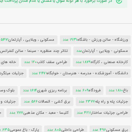
در صورت برخورد با هر گونه سوال یا مشکل یا عدم امکان پرداخت اینترنتی به ایدی تلگر
ورزشگاه - سالن ورزش - باشگاه
1931 عدد
مسکونی ، ویلایی ، آپارتمان
25471 عد
مسکونی - ویلایی - آپارتمان
عدد
تئاتر چند منظوره - سینما - سالن کنفران
کارخانه صنعتی ، کارگاه
1879 عدد
طراحی سقف کاذب
120 عدد
خانه های 
دانشگاه - آموزشکده - مدرسه - هنرستان - خوابگاه
2471 عدد
جزئیات میلگرد
باغ
1810 عدد
فرودگاه
609 عدد
برنامه ریزی شهری
1614 عدد
بلوک وسای
جزئیات پله و راه پله
2377 عدد
برق کشی - اتصالات
566 عدد
جزئیات و
طراحی جزئیات ساختار
4211 عدد
کلیسا - معبد - مکان مذهبی
777 عدد
ج
برق مسکونی
496 عدد
طراحی داخلی
805 عدد
پارک - باغ عمومی
635 عدد