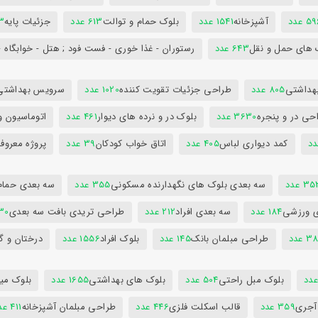
5 عدد
آشپزخانه
1541 عدد
بلوک حمام و توالت
613 عدد
جزئیات پایه
63
 های حمل و نقل
643 عدد
رستوران - غذا خوری - فست فود ; هتل - خوابگاه -
هداشتی
805 عدد
طراحی جزئیات تقویت کننده
1020 عدد
سرویس بهداشتی
حی در و پنجره
3630 عدد
بلوک در و نرده های دیوار
461 عدد
اتوماسیون و
کمد دیواری لباس
405 عدد
اتاق خواب کودکان
39 عدد
پروژه معروف
3 عدد
سه بعدی بلوک های نگهدارنده مسکونی
355 عدد
سه بعدی حمام
ی ورزشی
184 عدد
سه بعدی افراد
212 عدد
طراحی تریدی بافت سه بعدی
230 
 عدد
طراحی مبلمان بانک
145 عدد
بلوک افراد
1556 عدد
درختان و گ
بلوک مبل راحتی
504 عدد
بلوک های بهداشتی
1655 عدد
بلوک میز
 آجری
359 عدد
قالب اسکلت فلزی
446 عدد
طراحی مبلمان آشپزخانه
411 عدد