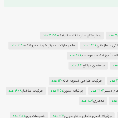
دد
بیمارستان - درمانگاه - کلینیک
3350 عدد
تی ، سازمانی
1428 عدد
هایپر مارکت - مرکز خرید - فروشگاه
2140 عدد
اه ، آموزشکده ، موسسه
928 عدد
ساختمان مرتفع
691 عدد
دد
جزئیات طراحی تسویه خانه
120 عدد
ام مستر
2103 عدد
جزئیات ستون
1157 عدد
جزئیات ساختار
1908 عدد
معماری
881 عدد
جزئیات فضای داخلی ناهار خوری
142 عدد
تاسیسات برق
487 عدد