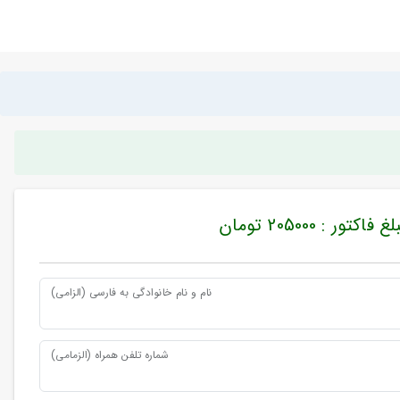
غ فاکتور : 205000 تومان
نام و نام خانوادگی به فارسی (الزامی)
شماره تلفن همراه (الزمامی)