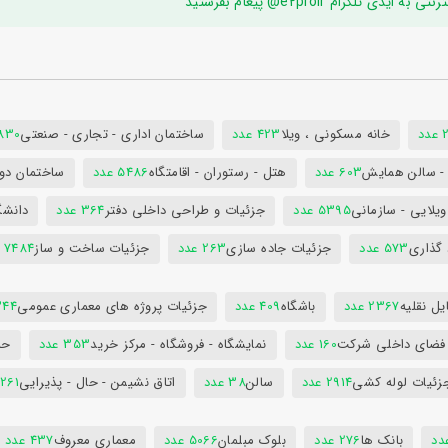
ام e2proir@ پیغام بفرستید
د
خانه مسکونی ، ویلا
423 عدد
ساختمان اداری - تجاری - صنعتی
7830 ع
س - سالن همایش
603 عدد
هتل - رستوران - اقامتگاه
5486 عدد
ساختمان دول
ویلایی - سازمانی
5395 عدد
جزئیات و طراحی داخلی دفتر
364 عدد
دانشگ
 گذاری
573 عدد
جزئیات جاده سازی
263 عدد
جزئیات ساخت و ساز
7484 عدد
ل نقلیه
2367 عدد
باشگاه
409 عدد
جزئیات پروژه های معماری عمومی
344 ع
 فضای داخلی شرکت
160 عدد
نمایشگاه - فروشگاه - مرکز خرید
353 عدد
حم
زئیات لوله کشی
2914 عدد
سالن
38 عدد
اتاق نشیمن - حال - پذیرایی
261 عدد
بانک ها
276 عدد
بلوک مبلمان
5066 عدد
معماری معروف
437 عدد