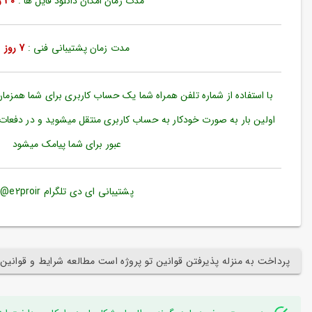
مدت زمان امکان دانلود فایل ها :
30 روز
ورود
به
حساب
کاربری
مدت زمان پشتیبانی فنی :
7 روز
ثبت
نام
با استفاده از شماره تلفن همراه شما یک حساب کاربری برای شما همزما
بازیابی
اولین بار به صورت خودکار به حساب کاربری منتقل میشوید و در دفعات
رمز
عبور برای شما پیامک میشود
عبور
علاقه
مندی
پشتیبانی ای دی تلگرام e2proir@
ها
پرداخت به منزله پذیرفتن قوانین تو پروژه است مطالعه شرایط و قوانین