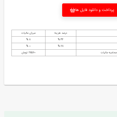
پرداخت و دانلود فایل ها
درصد هزینه
میزان مالیات
8 %
32 %
0 %
68 %
محاسبه مالیات
211560 تومان