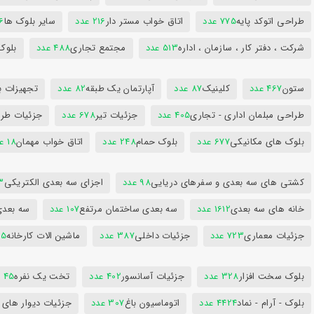
طراحی اتوکد پایه
775 عدد
اتاق خواب مستر دار
216 عدد
سایر بلوک ها
96
شرکت ، دفتر کار ، سازمان ، اداره
513 عدد
مجتمع تجاری
488 عدد
بلوک
ستون
467 عدد
کلینیک
87 عدد
آپارتمان یک طبقه
82 عدد
تجهیزات ب
طراحی مبلمان اداری - تجاری
405 عدد
جزئیات تیر
678 عدد
جزئیات طرا
بلوک های مکانیکی
677 عدد
بلوک حمام
248 عدد
اتاق خواب مهمان
18 عدد
کشتی های سه بعدی و سفرهای دریایی
98 عدد
اجزای سه بعدی الکتریکی
53
خانه های سه بعدی
1612 عدد
سه بعدی ساختمان مرتفع
107 عدد
سه بعد
جزئیات معماری
723 عدد
جزئیات داخلی
387 عدد
ماشین الات کارخانه
385
بلوک سخت افزار
328 عدد
جزئیات آسانسور
402 عدد
تخت یک نفره
45 عدد
بلوک - آرام - نماد
4424 عدد
اتوماسیون باغ
307 عدد
جزئیات دیوار های