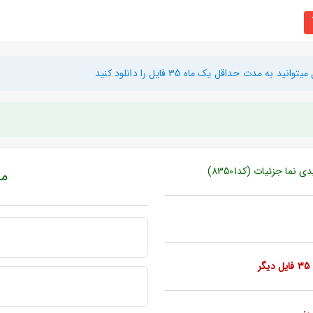
دت حداقل یک ماه 35 فایل را دانلود کنید
ما جزئیات (کد83501)
مبل
ر