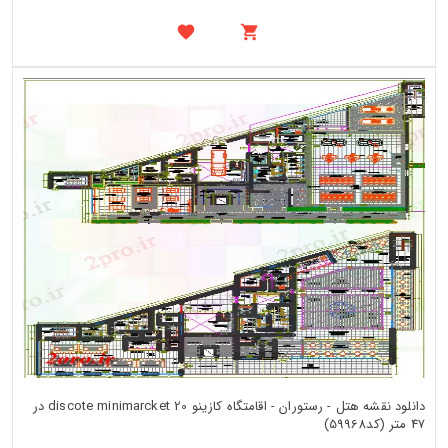
دانلود نقشه هتل - رستوران - اقامتگاه کازینو discote minimarcket 20 در
47 متر (کد59968)