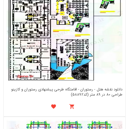
دانلود نقشه هتل - رستوران - اقامتگاه طرحی پیشنهادی رستوران و کازینو
طراحی 80 در 89 متر (کد58892)