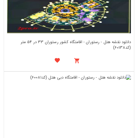
دانلود نقشه هتل - رستوران - اقامتگاه کشور رستوران 33 در 54 متر
(کد60138)