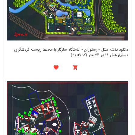
دانلود نقشه هتل - رستوران - اقامتگاه سازگار با محیط زیست گردشگری
تسلیم هتل 19 در 72 متر (کد60140)