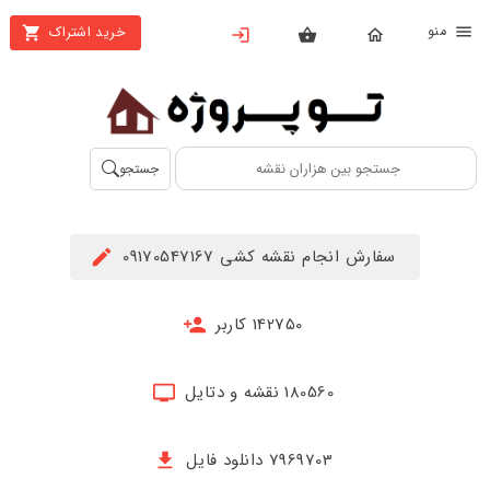
نو
خرید اشتراک
X
بستن
منو
محصولات
تهیه
جستجو
اشتراک
راهنما
سفارش انجام نقشه کشی 09170547167
دانلود
خرید
142750 کاربر
ها
180560 نقشه و دتایل
حساب
کاربری
7969703 دانلود فایل