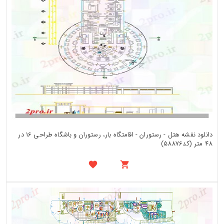
دانلود نقشه هتل - رستوران - اقامتگاه بار، رستوران و باشگاه طراحی 16 در
48 متر (کد58876)