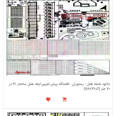
دانلود نقشه هتل - رستوران - اقامتگاه پیش تعیین ابعاد هتل ساختار 31 در
70 متر (کد58899)