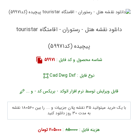
دانلود نقشه هتل - رستوران - اقامتگاه touristar
پیچیده (کد59971)
شناسه محصول و کد فایل :
59971
نوع فایل : Cad Dwg Dxf
قابل ویرایش توسط نرم افزار اتوکد - بریکس کد - و ...
با یک خرید میتوانید 35 نقشه پلان جزییات و ... را بین 180560 نقشه
به مدت 30 روز دانلود کنید
هزینه فایل :
850000
:
205000 تومان