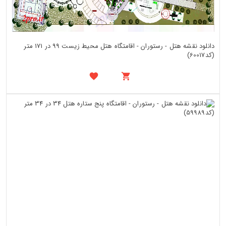
دانلود نقشه هتل - رستوران - اقامتگاه هتل محیط زیست 99 در 171 متر
(کد60017)