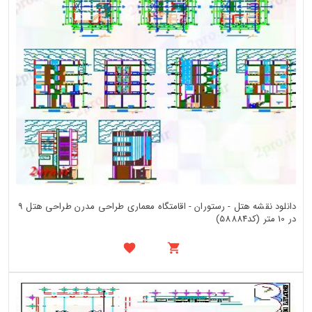
دانلود نقشه هتل - رستوران - اقامتگاه معماری طراحی مدرن طراحی هتل 9
در 10 متر (کد58884)