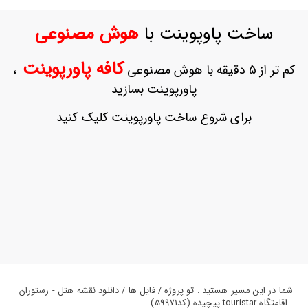
ورود
به
ساخت پاوپوینت با
هوش مصنوعی
حساب
کاربری
کافه پاورپوینت
کم تر از 5 دقیقه با هوش مصنوعی
،
ثبت
پاورپوینت بسازید
نام
بازیابی
برای شروع ساخت پاورپوینت کلیک کنید
رمز
عبور
علاقه
مندی
ها
شما در این مسیر هستید : تو پروژه / فایل ها / دانلود نقشه هتل - رستوران
- اقامتگاه touristar پیچیده (کد59971)