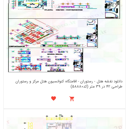
دانلود نقشه هتل - رستوران - اقامتگاه کنوانسیون هتل مرکز و رستوران
طراحی 42 در 39 متر (کد58880)