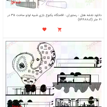
دانلود نقشه هتل - رستوران - اقامتگاه یکنوع بازی شبیه لوتو ساخت 35 در
61 متر (کد59988)