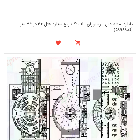
دانلود نقشه هتل - رستوران - اقامتگاه پنج ستاره هتل 34 در 34 متر
(کد59989)