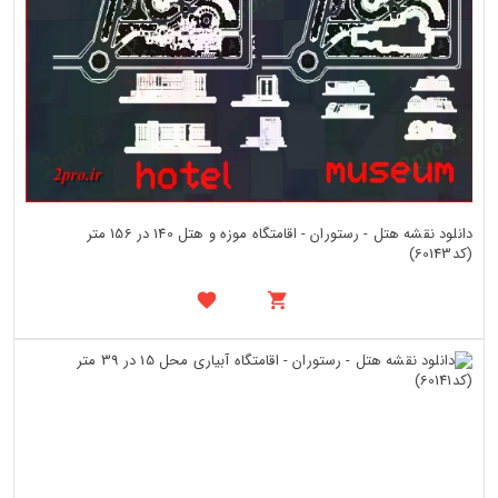
دانلود نقشه هتل - رستوران - اقامتگاه موزه و هتل 140 در 156 متر
(کد60143)