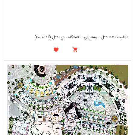
دانلود نقشه هتل - رستوران - اقامتگاه دبی هتل (کد60081)