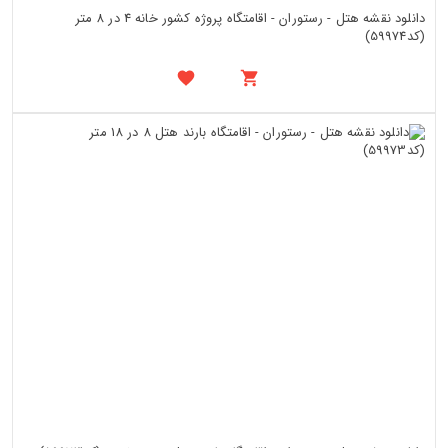
دانلود نقشه هتل - رستوران - اقامتگاه پروژه کشور خانه 4 در 8 متر
(کد59974)