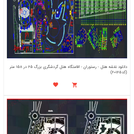
دانلود نقشه هتل - رستوران - اقامتگاه هتل گردشگری بزرگ 65 در 158 متر
(کد60165)