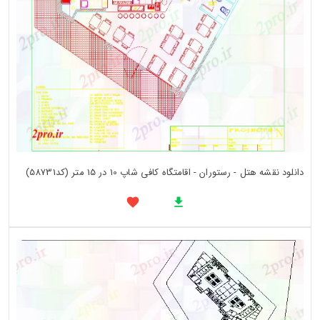
دانلود نقشه هتل - رستوران - اقامتگاه کافی شاپ 10 در 15 متر (کد58731)