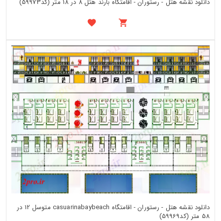
دانلود نقشه هتل - رستوران - اقامتگاه بارند هتل 8 در 18 متر (کد59973)
دانلود نقشه هتل - رستوران - اقامتگاه casuarinabaybeach متوسل 12 در
58 متر (کد59969)