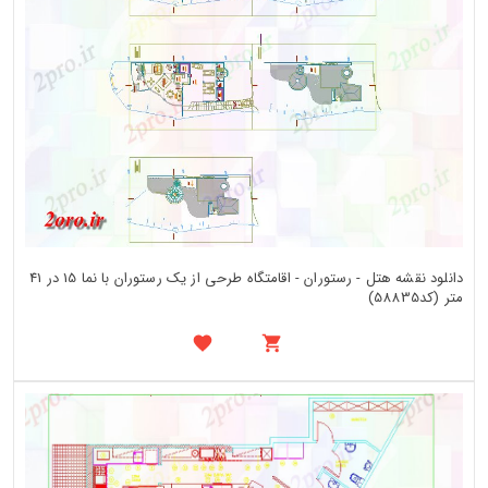
دانلود نقشه هتل - رستوران - اقامتگاه طرحی از یک رستوران با نما 15 در 41
متر (کد58835)