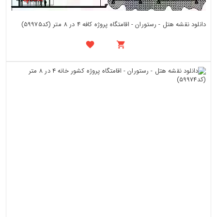
دانلود نقشه هتل - رستوران - اقامتگاه پروژه کافه 4 در 8 متر (کد59975)