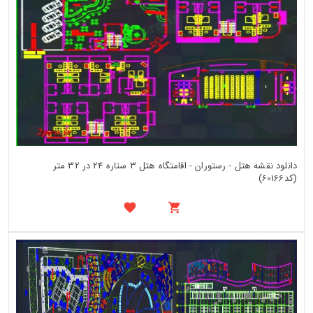
دانلود نقشه هتل - رستوران - اقامتگاه هتل 3 ستاره 24 در 32 متر
(کد60166)