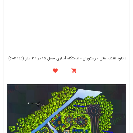
دانلود نقشه هتل - رستوران - اقامتگاه آبیاری محل 15 در 39 متر (کد60141)