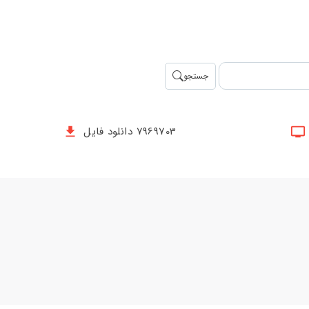
جستجو
7969703 دانلود فایل