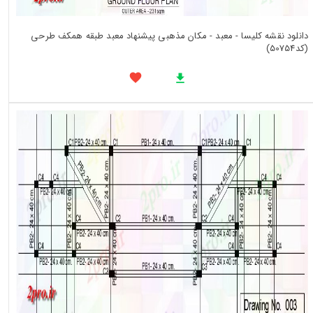
دانلود نقشه کلیسا - معبد - مکان مذهبی پیشنهاد معبد طبقه همکف طرحی
(کد50754)