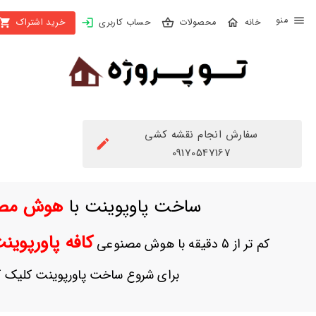
X
محصولات
حساب کاربری
خرید اشتراک
بستن
منو
محصولات
تهیه
اشتراک
سفارش انجام نقشه کشی
راهنما
09170547167
دانلود
ساخت پاوپوینت با
هوش مص
خرید
ها
کافه پاورپوی
کم تر از 5 دقیقه با هوش مصنوعی
حساب
برای شروع ساخت پاورپوینت کلیک ک
کاربری