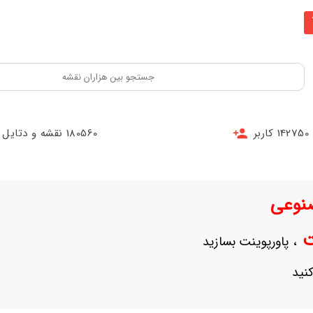
142750 کاربر
180560 نقشه و دتایل
نوعی
نت
، پاورپوینت بسازید
نید