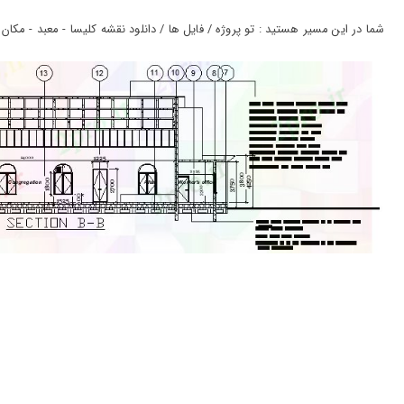
ورود
به
شما در این مسیر هستید : تو پروژه / فایل ها / دانلود نقشه کلیسا - معبد - مکان م
حساب
کاربری
ثبت
نام
بازیابی
رمز
عبور
علاقه
مندی
ها