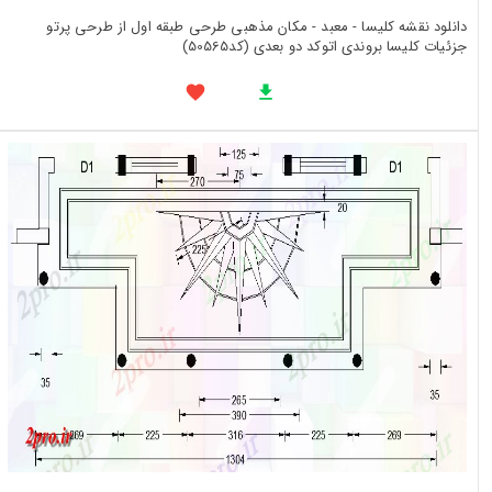
دانلود نقشه کلیسا - معبد - مکان مذهبی طرحی طبقه اول از طرحی پرتو
جزئیات کلیسا بروندی اتوکد دو بعدی (کد50565)