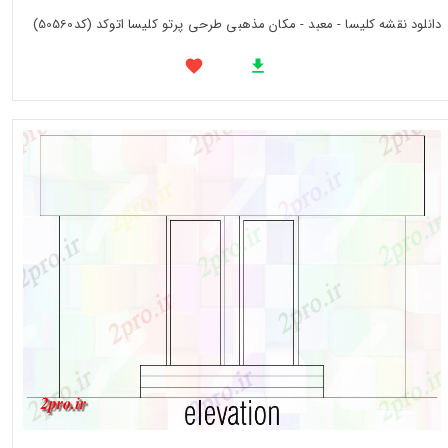
دانلود نقشه کلیسا - معبد - مکان مذهبی طرحی پرتو کلیسا اتوکد (کد50560)