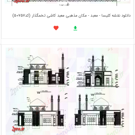
دانلود نقشه کلیسا - معبد - مکان مذهبی معبد کاشی تخمگذار (کد50757)