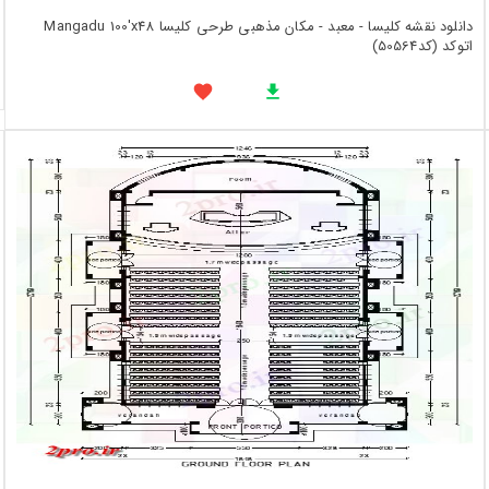
دانلود نقشه کلیسا - معبد - مکان مذهبی طرحی کلیسا Mangadu 100'x48
اتوکد (کد50564)