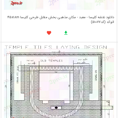
دانلود نقشه کلیسا - معبد - مکان مذهبی بخش مقابل طرحی کلیسا 45x18m
اتوکد (کد51077)