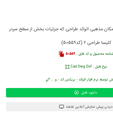
- مکان مذهبی اتوکد طراحی که جزئیات بخش از سطح سردر
کلیسا طراحی 2 (کد50559)
ناسه محصول و کد فایل :
50559
نوع فایل : Cad Dwg Dxf
ش توسط نرم افزار اتوکد - بریکس کد - و ...
دانلود فایل
دیدن پیش نمایش آنلاین نقشه