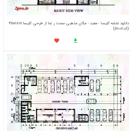
دانلود نقشه کلیسا - معبد - مکان مذهبی سمت ر نما از طرحی کلیسا 45x18m
(کد51081)