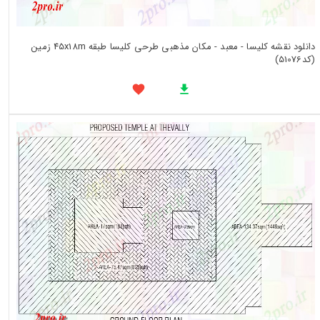
دانلود نقشه کلیسا - معبد - مکان مذهبی طرحی کلیسا طبقه 45x18m زمین
(کد51076)