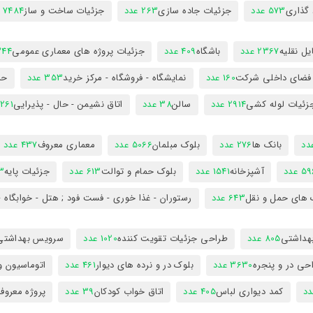
 گذاری
573 عدد
جزئیات جاده سازی
263 عدد
جزئیات ساخت و ساز
7484 عدد
ل نقلیه
2367 عدد
باشگاه
409 عدد
جزئیات پروژه های معماری عمومی
344 ع
 فضای داخلی شرکت
160 عدد
نمایشگاه - فروشگاه - مرکز خرید
353 عدد
حم
زئیات لوله کشی
2914 عدد
سالن
38 عدد
اتاق نشیمن - حال - پذیرایی
261 عدد
بانک ها
276 عدد
بلوک مبلمان
5066 عدد
معماری معروف
437 عدد
5 عدد
آشپزخانه
1541 عدد
بلوک حمام و توالت
613 عدد
جزئیات پایه
63
 های حمل و نقل
643 عدد
رستوران - غذا خوری - فست فود ; هتل - خوابگاه -
هداشتی
805 عدد
طراحی جزئیات تقویت کننده
1020 عدد
سرویس بهداشتی
حی در و پنجره
3630 عدد
بلوک در و نرده های دیوار
461 عدد
اتوماسیون و
کمد دیواری لباس
405 عدد
اتاق خواب کودکان
39 عدد
پروژه معروف