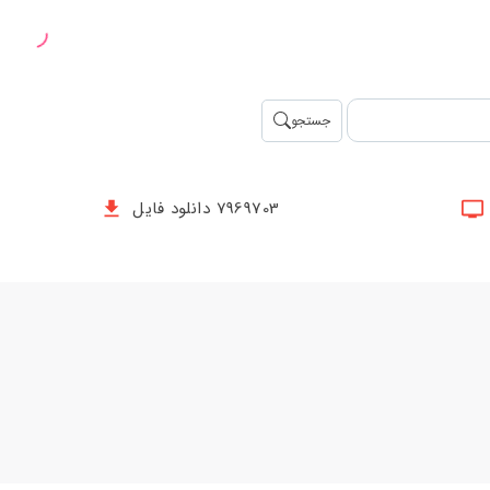
جستجو
7969703 دانلود فایل