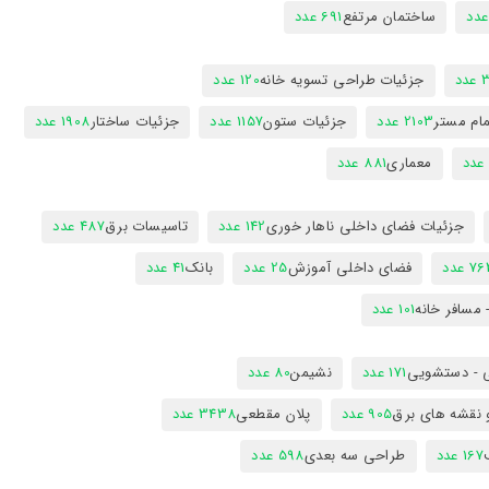
ساختمان مرتفع
691 عدد
دد
جزئیات طراحی تسویه خانه
120 عدد
ام مستر
2103 عدد
جزئیات ستون
1157 عدد
جزئیات ساختار
1908 عدد
معماری
881 عدد
جزئیات فضای داخلی ناهار خوری
142 عدد
تاسیسات برق
487 عدد
7 عدد
فضای داخلی آموزش
25 عدد
بانک
41 عدد
 مسافر خانه
101 عدد
 - دستشویی
171 عدد
نشیمن
80 عدد
 نقشه های برق
905 عدد
پلان مقطعی
3438 عدد
167 عدد
طراحی سه بعدی
598 عدد