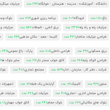
دانشگاه - آموزشکده - مدرسه - هنرستان - خوابگاه
2471 عدد
جزئیات میلگرد
باغ
1810 عدد
فرودگاه
609 عدد
برنامه ریزی شهری
1614 عدد
بلوک وسای
جزئیات پله و راه پله
2377 عدد
برق کشی - اتصالات
566 عدد
جزئیات و
طراحی جزئیات ساختار
4211 عدد
کلیسا - معبد - مکان مذهبی
777 عدد
ج
برق مسکونی
496 عدد
طراحی داخلی
805 عدد
پارک - باغ عمومی
635 عدد
طراحی اتوکد پایه
775 عدد
اتاق خواب مستر دار
216 عدد
سایر بلوک ها
96
شرکت ، دفتر کار ، سازمان ، اداره
513 عدد
مجتمع تجاری
488 عدد
بلوک
ستون
467 عدد
کلینیک
87 عدد
آپارتمان یک طبقه
82 عدد
تجهیزات ب
طراحی مبلمان اداری - تجاری
405 عدد
جزئیات تیر
678 عدد
جزئیات طرا
بلوک های مکانیکی
677 عدد
بلوک حمام
248 عدد
اتاق خواب مهمان
18 عدد