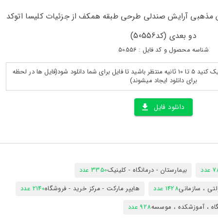
ان مذهبی آرایش صندلی طرحی طبقه همکف از جزئیات کلیسا اتوکد
دو بعدی (کد50556)
شناسه محصول و کد فایل : 50556
پس از لود کامل صفحه روی دانلود کلیک کنید 5 تا 10 ثانیه منتظر باشید تا فایل برای شما دانلود شود(فایل ها در لحظه
برای دانلود ایجاد میشوند)
دانلود فایل
دد
بیمارستان - درمانگاه - کلینیک
3350 عدد
تی ، سازمانی
1428 عدد
هایپر مارکت - مرکز خرید - فروشگاه
2140 عدد
اه ، آموزشکده ، موسسه
928 عدد