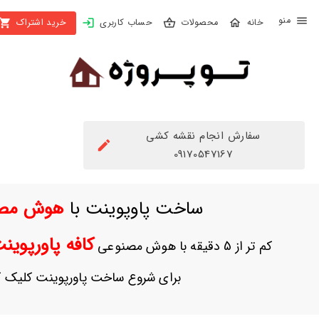
X
محصولات
حساب کاربری
خرید اشتراک
بستن
منو
محصولات
تهیه
اشتراک
سفارش انجام نقشه کشی
راهنما
09170547167
دانلود
ساخت پاوپوینت با
هوش مص
خرید
ها
کافه پاورپوی
کم تر از 5 دقیقه با هوش مصنوعی
حساب
برای شروع ساخت پاورپوینت کلیک ک
کاربری