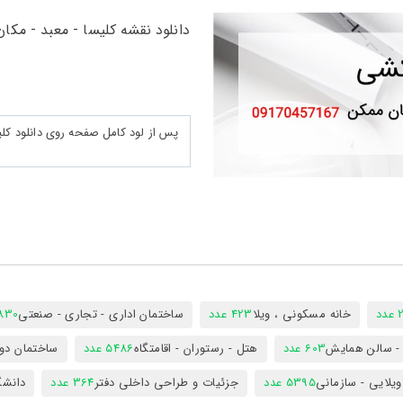
دانلود نقشه کلیسا - معبد - مک
د
خانه مسکونی ، ویلا
423 عدد
ساختمان اداری - تجاری - صنعتی
7830 ع
س - سالن همایش
603 عدد
هتل - رستوران - اقامتگاه
5486 عدد
ساختمان دول
ویلایی - سازمانی
5395 عدد
جزئیات و طراحی داخلی دفتر
364 عدد
دانشگ