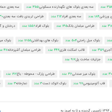
3 عدد
سه بعدی بلوک های نگهدارنده مسکونی
355 عدد
سه بعدی حمام
ی ورزشی
184 عدد
سه بعدی افراد
212 عدد
طراحی تریدی بافت سه بعدی
230 
 عدد
طراحی مبلمان بانک
145 عدد
بلوک افراد
1556 عدد
درختان و گ
بلوک مبل راحتی
504 عدد
بلوک های بهداشتی
1655 عدد
بلوک میز
 آجری
359 عدد
قالب اسکلت فلزی
446 عدد
طراحی مبلمان آشپزخانه
411 عدد
جزئیات ساخت پل
917 عدد
 عدد
بلوک میز صندلی
36 عدد
طراحی پارک - محوطه - باغ
197 عدد
قاب آلومینیومی
97 عدد
بلوک اتوکد تست
3 عدد
نمازخانه
3 عدد
س
تو پروژه یکی از بزرگ ترین مراجع دانلود فایل های نقشه کشی در کشور در سال 1394 تاسیس گردیده و تا به امروز به