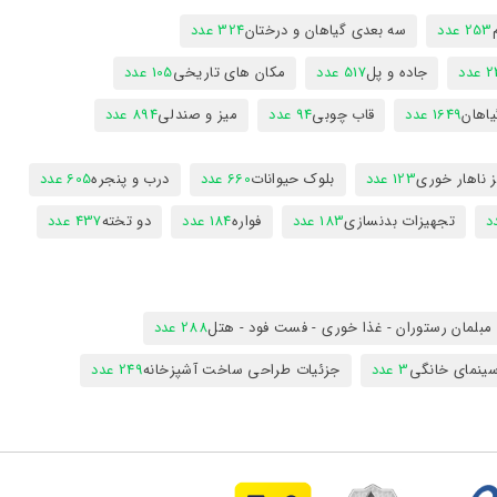
253 عدد
سه بعدی گیاهان و درختان
324 عدد
عدد
جاده و پل
517 عدد
مکان های تاریخی
105 عدد
یاهان
1649 عدد
قاب چوبی
94 عدد
میز و صندلی
894 عدد
 ناهار خوری
123 عدد
بلوک حیوانات
660 عدد
درب و پنجره
605 عدد
تجهیزات بدنسازی
183 عدد
فواره
184 عدد
دو تخته
437 عدد
مبلمان رستوران - غذا خوری - فست فود - هتل
288 عدد
ینمای خانگی
3 عدد
جزئیات طراحی ساخت آشپزخانه
249 عدد