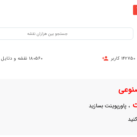
142750 کاربر
180560 نقشه و دتایل
نوعی
نت
، پاورپوینت بسازید
نید