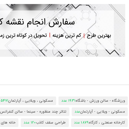
ورود
به
حساب
کاربری
ثبت
نام
بازیابی
رمز
عبور
علاقه
مندی
ها
ورزشگاه - سالن ورزش - باشگاه
1931 عدد
مسکونی ، ویلایی ، آپارتمان
25471 عد
مسکونی - ویلایی - آپارتمان
عدد
تئاتر چند منظوره - سینما - سالن کنفران
کارخانه صنعتی ، کارگاه
1879 عدد
طراحی سقف کاذب
120 عدد
خانه های 