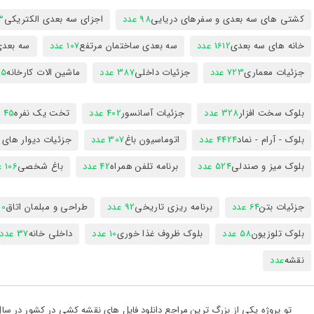
کشتی های سه بعدی و سفرهای دریایی
98 عدد
اجزای سه بعدی الکتریکی
53
خانه های سه بعدی
1612 عدد
سه بعدی ساختمان مرتفع
107 عدد
سه بعد
جزئیات معماری
723 عدد
جزئیات داخلی
387 عدد
ماشین الات کارخانه
385
بلوک سخت افزار
328 عدد
جزئیات آسانسور
402 عدد
تخت یک نفره
45 عدد
بلوک - آرام - نماد
4424 عدد
اتوماسیون باغ
307 عدد
جزئیات دیوار های
بلوک میز و صندلی
524 عدد
برنامه تلفن همراه
42 عدد
باغ شخصی
106 عدد
جزئیات بتن
64 عدد
برنامه ریزی تاریخی
92 عدد
طراحی و مبلمان اتاق
300
بلوک تلوزیون
58 عدد
بلوک ظروف غذا خوری
10 عدد
داخلی خانه
37 عدد
نقشه
عدد