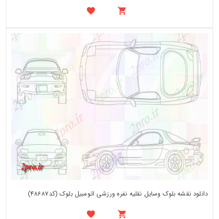
دانلود نقشه بلوک وسایل نقلیه نفره ورزشی اتومبیل بلوک (کد48687)