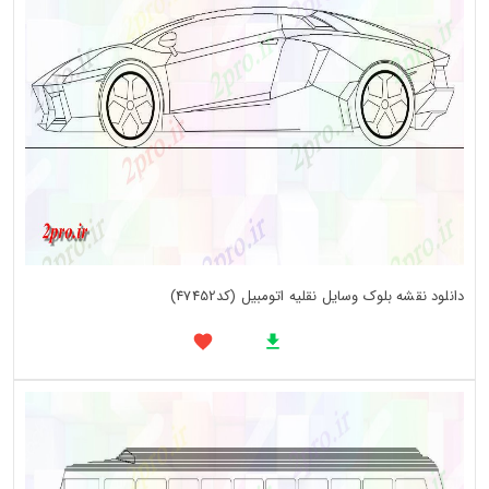
دانلود نقشه بلوک وسایل نقلیه اتومبیل (کد47452)