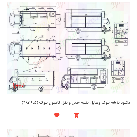
دانلود نقشه بلوک وسایل نقلیه حمل و نقل کامیون بلوک (کد48116)