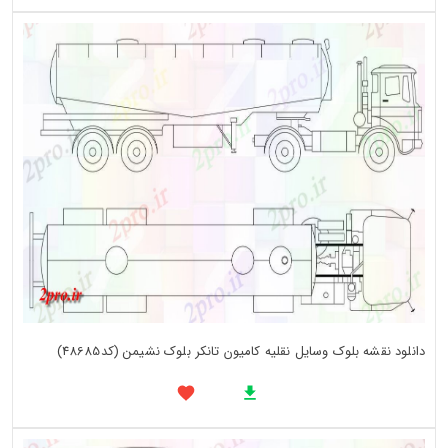
دانلود نقشه بلوک وسایل نقلیه کامیون تانکر بلوک نشیمن (کد48685)