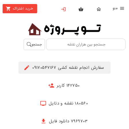
نو
خرید اشتراک
X
بستن
منو
محصولات
تهیه
جستجو
اشتراک
راهنما
سفارش انجام نقشه کشی 09170547167
دانلود
خرید
142750 کاربر
ها
180560 نقشه و دتایل
حساب
کاربری
7969703 دانلود فایل