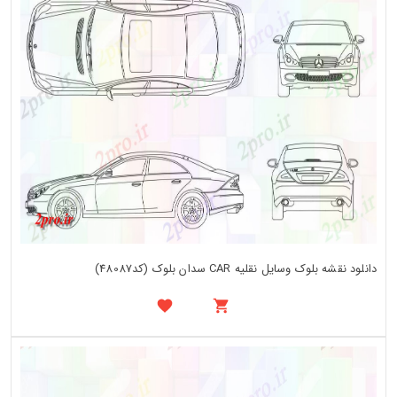
دانلود نقشه بلوک وسایل نقلیه CAR سدان بلوک (کد48087)