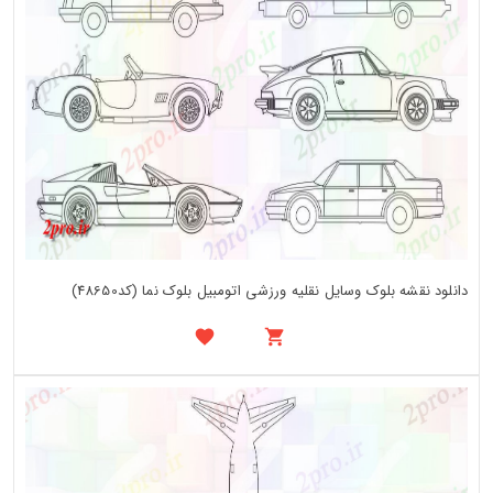
دانلود نقشه بلوک وسایل نقلیه ورزشی اتومبیل بلوک نما (کد48650)