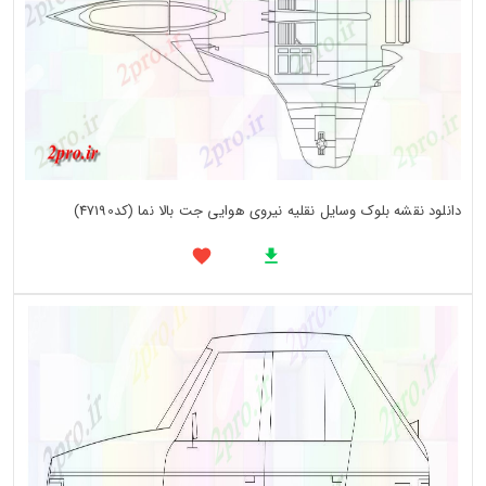
دانلود نقشه بلوک وسایل نقلیه نیروی هوایی جت بالا نما (کد47190)