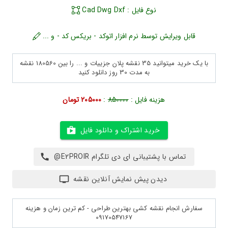
نوع فایل : Cad Dwg Dxf
قابل ویرایش توسط نرم افزار اتوکد - بریکس کد - و ...
با یک خرید میتوانید 35 نقشه پلان جزییات و ... را بین 180560 نقشه
به مدت 30 روز دانلود کنید
هزینه فایل :
850000
:
205000 تومان
خرید اشتراک و دانلود فایل
تماس با پشتیبانی ای دی تلگرام E2PROIR@
دیدن پیش نمایش آنلاین نقشه
سفارش انجام نقشه کشی بهترین طراحی - کم ترین زمان و هزینه
09170547167