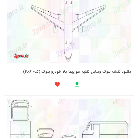
دانلود نقشه بلوک وسایل نقلیه هواپیما بالا خودرو بلوک (کد48610)