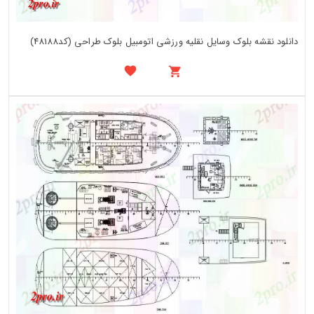
دانلود نقشه بلوک وسایل نقلیه ورزشی اتومبیل بلوک طراحی (کد48188)