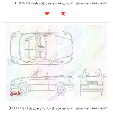
دانلود نقشه بلوک وسایل نقلیه پورشه خودرو ورزش بلوک (کد48690)
دانلود نقشه بلوک وسایل نقلیه ورزشی باز کردن اتومبیل بلوک (کد48688)