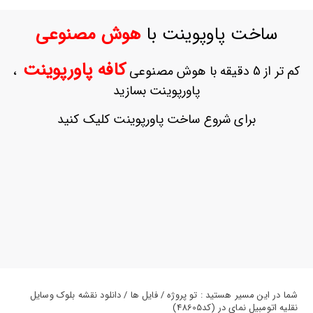
ورود
به
ساخت پاوپوینت با
هوش مصنوعی
حساب
کاربری
کافه پاورپوینت
کم تر از 5 دقیقه با هوش مصنوعی
،
ثبت
پاورپوینت بسازید
نام
بازیابی
برای شروع ساخت پاورپوینت کلیک کنید
رمز
عبور
علاقه
مندی
ها
شما در این مسیر هستید : تو پروژه / فایل ها / دانلود نقشه بلوک وسایل
نقلیه اتومبیل نمای در (کد48605)