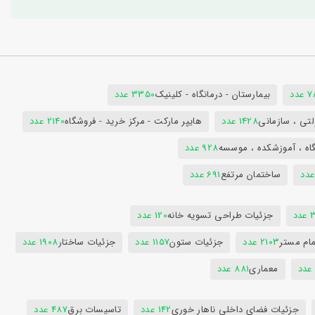
دد
بیمارستان - درمانگاه - کلینیک
3350 عدد
تی ، سازمانی
1428 عدد
هایپر مارکت - مرکز خرید - فروشگاه
2140 عدد
اه ، آموزشکده ، موسسه
928 عدد
ساختمان مرتفع
691 عدد
دد
جزئیات طراحی تسویه خانه
120 عدد
ام مستر
2103 عدد
جزئیات ستون
1157 عدد
جزئیات ساختار
1908 عدد
معماری
881 عدد
جزئیات فضای داخلی ناهار خوری
142 عدد
تاسیسات برق
487 عدد