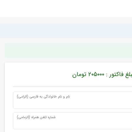
غ فاکتور : 205000 تومان
نام و نام خانوادگی به فارسی (الزامی)
شماره تلفن همراه (الزمامی)