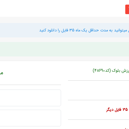
دت حداقل یک ماه 35 فایل را دانلود کنید
بلوک (کد48690)
مبل
ر