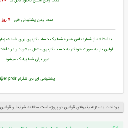
مدت زمان امکان دانلود فایل ها :
30 روز
ورود
به
حساب
کاربری
مدت زمان پشتیبانی فنی :
7 روز
ثبت
نام
با استفاده از شماره تلفن همراه شما یک حساب کاربری برای شما همزما
بازیابی
اولین بار به صورت خودکار به حساب کاربری منتقل میشوید و در دفعات
رمز
عبور برای شما پیامک میشود
عبور
علاقه
مندی
پشتیبانی ای دی تلگرام e2proir@
ها
پرداخت به منزله پذیرفتن قوانین تو پروژه است مطالعه شرایط و قوانین