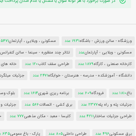
در صورت برخورد با هر گونه سوال یا مشکل یا عدم امکان پرداخت اینترنتی به ایدی تلگر
ورزشگاه - سالن ورزش - باشگاه
1931 عدد
مسکونی ، ویلایی ، آپارتمان
25471 عد
مسکونی - ویلایی - آپارتمان
عدد
تئاتر چند منظوره - سینما - سالن کنفران
کارخانه صنعتی ، کارگاه
1879 عدد
طراحی سقف کاذب
120 عدد
خانه های 
دانشگاه - آموزشکده - مدرسه - هنرستان - خوابگاه
2471 عدد
جزئیات میلگرد
باغ
1810 عدد
فرودگاه
609 عدد
برنامه ریزی شهری
1614 عدد
بلوک وسای
جزئیات پله و راه پله
2377 عدد
برق کشی - اتصالات
566 عدد
جزئیات و
طراحی جزئیات ساختار
4211 عدد
کلیسا - معبد - مکان مذهبی
777 عدد
ج
برق مسکونی
496 عدد
طراحی داخلی
805 عدد
پارک - باغ عمومی
635 عدد