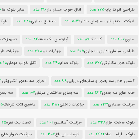
طراحی اتوکد پایه
775 عدد
اتاق خواب مستر دار
216 عدد
سایر بلوک ها
96
شرکت ، دفتر کار ، سازمان ، اداره
513 عدد
مجتمع تجاری
488 عدد
بلوک
ستون
467 عدد
کلینیک
87 عدد
آپارتمان یک طبقه
82 عدد
تجهیزات ب
طراحی مبلمان اداری - تجاری
405 عدد
جزئیات تیر
678 عدد
جزئیات طرا
بلوک های مکانیکی
677 عدد
بلوک حمام
248 عدد
اتاق خواب مهمان
18 عدد
کشتی های سه بعدی و سفرهای دریایی
98 عدد
اجزای سه بعدی الکتریکی
53
خانه های سه بعدی
1612 عدد
سه بعدی ساختمان مرتفع
107 عدد
سه بعد
جزئیات معماری
723 عدد
جزئیات داخلی
387 عدد
ماشین الات کارخانه
385
بلوک سخت افزار
328 عدد
جزئیات آسانسور
402 عدد
تخت یک نفره
45 عدد
بلوک - آرام - نماد
4424 عدد
اتوماسیون باغ
307 عدد
جزئیات دیوار های