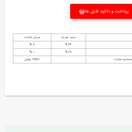
پرداخت و دانلود فایل ها
درصد هزینه
میزان مالیات
8 %
32 %
0 %
68 %
محاسبه مالیات
211560 تومان