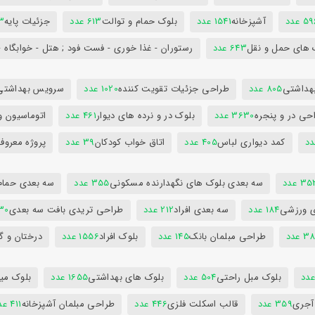
5 عدد
آشپزخانه
1541 عدد
بلوک حمام و توالت
613 عدد
جزئیات پایه
63
 های حمل و نقل
643 عدد
رستوران - غذا خوری - فست فود ; هتل - خوابگاه -
هداشتی
805 عدد
طراحی جزئیات تقویت کننده
1020 عدد
سرویس بهداشتی
حی در و پنجره
3630 عدد
بلوک در و نرده های دیوار
461 عدد
اتوماسیون و
کمد دیواری لباس
405 عدد
اتاق خواب کودکان
39 عدد
پروژه معروف
3 عدد
سه بعدی بلوک های نگهدارنده مسکونی
355 عدد
سه بعدی حمام
ی ورزشی
184 عدد
سه بعدی افراد
212 عدد
طراحی تریدی بافت سه بعدی
230 
 عدد
طراحی مبلمان بانک
145 عدد
بلوک افراد
1556 عدد
درختان و گ
بلوک مبل راحتی
504 عدد
بلوک های بهداشتی
1655 عدد
بلوک میز
 آجری
359 عدد
قالب اسکلت فلزی
446 عدد
طراحی مبلمان آشپزخانه
411 عدد