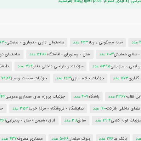
ام e2proir@ پیغام بفرستید
د
خانه مسکونی ، ویلا
423 عدد
ساختمان اداری - تجاری - صنعتی
7830 ع
س - سالن همایش
603 عدد
هتل - رستوران - اقامتگاه
5486 عدد
ساختمان دول
ویلایی - سازمانی
5395 عدد
جزئیات و طراحی داخلی دفتر
364 عدد
دانشگ
 گذاری
573 عدد
جزئیات جاده سازی
263 عدد
جزئیات ساخت و ساز
7484 عدد
ل نقلیه
2367 عدد
باشگاه
409 عدد
جزئیات پروژه های معماری عمومی
344 ع
 فضای داخلی شرکت
160 عدد
نمایشگاه - فروشگاه - مرکز خرید
353 عدد
حم
زئیات لوله کشی
2914 عدد
سالن
38 عدد
اتاق نشیمن - حال - پذیرایی
261 عدد
بانک ها
276 عدد
بلوک مبلمان
5066 عدد
معماری معروف
437 عدد