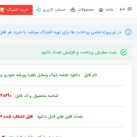
X
محصولات
حساب کاربری
خرید اشتراک
بستن
منو
محصولات
در تو پروژه تمامی پرداخت ها برای تهیه اشتراک میباشد با خرید هر فایل میتوانید به م
تهیه
اشتراک
ثبت سفارش پرداخت و افزایش تعداد دانلود
راهنما
نام فایل : دانلود نقشه بلوک وسایل نقلیه پورشه خودرو ورزش 
دانلود
خرید
شناسه محصول و کد فایل :
48690
ها
تعداد فایل های قابل دانلود :
فایل انتخاب شده + 35 فایل دیگ
حساب
کاربری