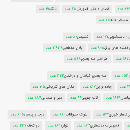
7 عدد
فضای داخلی آموزش
25 عدد
بانک
41 عدد
 مسافر خانه
101 عدد
 - دستشویی
171 عدد
نشیمن
80 عدد
 نقشه های برق
905 عدد
پلان مقطعی
3438 عدد
167 عدد
طراحی سه بعدی
598 عدد
253 عدد
سه بعدی گیاهان و درختان
324 عدد
عدد
جاده و پل
517 عدد
مکان های تاریخی
105 عدد
یاهان
1649 عدد
قاب چوبی
94 عدد
میز و صندلی
894 عدد
 ناهار خوری
123 عدد
بلوک حیوانات
660 عدد
درب و پنجره
605 عدد
تجهیزات بدنسازی
183 عدد
فواره
184 عدد
دو تخته
437 عدد