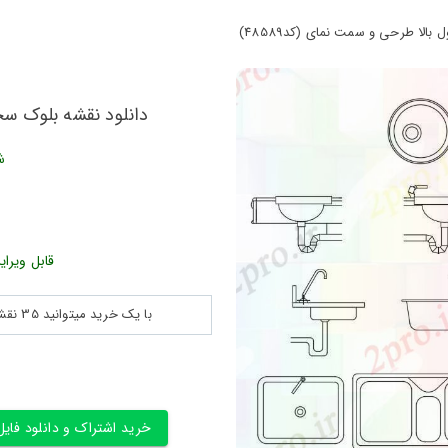
الا طرحی و سمت نمای (کد48589)
دانلود نقشه بلوک سخت 
ش
قابل ویرای
با یک خرید میتوانید 35 نقشه پلان جزییات و ... را بین 180560 نقشه به مدت 30 روز دانلود کنید
خرید اشتراک و دانلود فایل