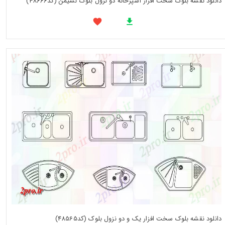
دانلود نقشه بلوک سخت افزار آشپزخانه دو نزول بلوک نشیمن (کد48666)
دانلود نقشه بلوک سخت افزار یک و دو نزول بلوک (کد48565)