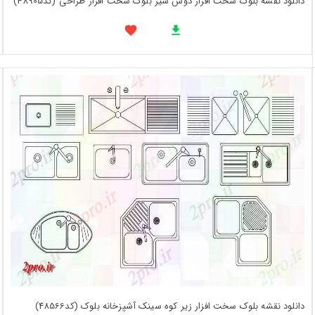
دانلود نقشه بلوک سخت افزار دوش شیر بلوک سخت افزار طراحی (کد48905)
دانلود نقشه بلوک سخت افزار زیر کوه سینک آشپزخانه بلوک (کد48566)