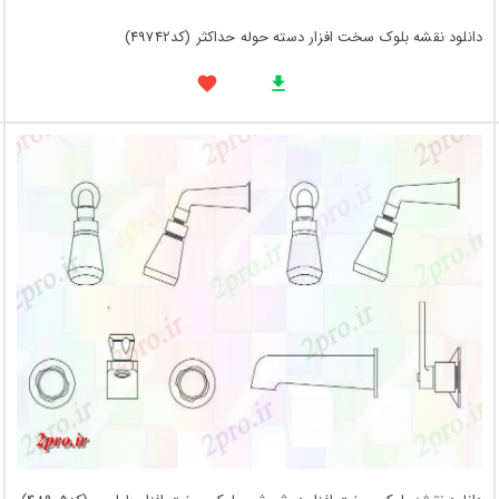
دانلود نقشه بلوک سخت افزار دسته حوله حداکثر (کد49742)