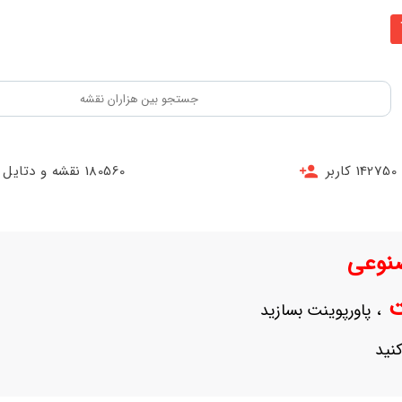
142750 کاربر
180560 نقشه و دتایل
نوعی
نت
، پاورپوینت بسازید
نید