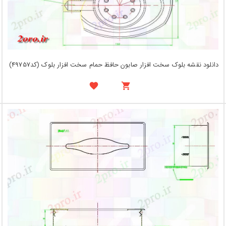
دانلود نقشه بلوک سخت افزار صابون حافظ حمام سخت افزار بلوک (کد49757)