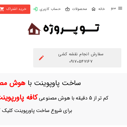
X
محصولات
حساب کاربری
خرید اشتراک
بستن
منو
محصولات
تهیه
اشتراک
سفارش انجام نقشه کشی
راهنما
09170547167
دانلود
ساخت پاوپوینت با
هوش مص
خرید
ها
کافه پاورپوی
کم تر از 5 دقیقه با هوش مصنوعی
حساب
برای شروع ساخت پاورپوینت کلیک ک
کاربری