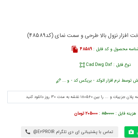
افزار نزول بالا طرحی و سمت نمای (کد48589)
ناسه محصول و کد فایل :
48589
نوع فایل : Cad Dwg Dxf
ش توسط نرم افزار اتوکد - بریکس کد - و ...
هزینه فایل :
850000
:
205000 تومان
تماس با پشتیبانی ای دی تلگرام E2PROIR@