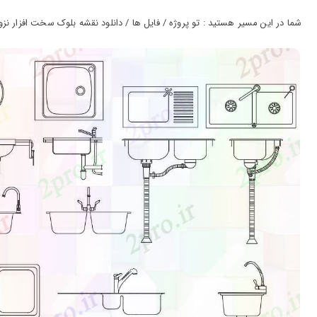
ورود
به
شما در این مسیر هستید : تو پروژه / فایل ها / دانلود نقشه بلوک سخت افزار نزول ب
حساب
کاربری
ثبت
نام
بازیابی
رمز
عبور
علاقه
مندی
ها