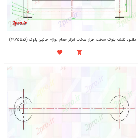
دانلود نقشه بلوک سخت افزار سخت افزار حمام لوازم جانبی بلوک (کد49755)