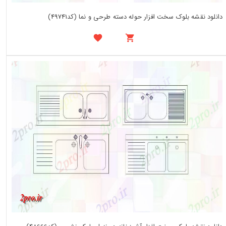
دانلود نقشه بلوک سخت افزار حوله دسته طرحی و نما (کد49741)