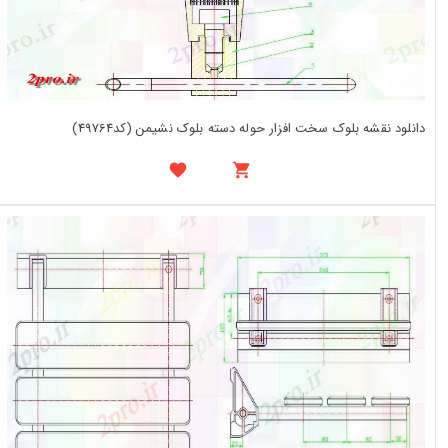
دانلود نقشه بلوک سخت افزار حوله دسته بلوک نشیمن (کد49764)