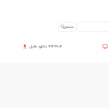
جستجو
7969703 دانلود فایل