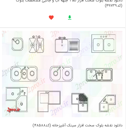
دانلود نقشه بلوک سخت افزار Tab جبهه آب و جانبی مشخصات بلوک
(کد49739)
دانلود نقشه بلوک سخت افزار سینک آشپزخانه (کد48588)