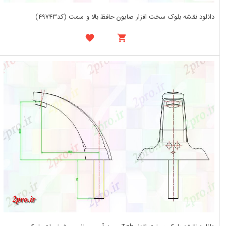
دانلود نقشه بلوک سخت افزار صابون حافظ بالا و سمت (کد49743)