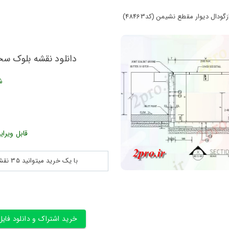
دال دیوار مقطع نشیمن (کد48463)
دانلود نقشه بلوک سخت 
ش
قابل ویرای
با یک خرید میتوانید 35 نقشه پلان جزییات و ... را بین 180560 نقشه به مدت 30 روز دانلود کنید
خرید اشتراک و دانلود فایل