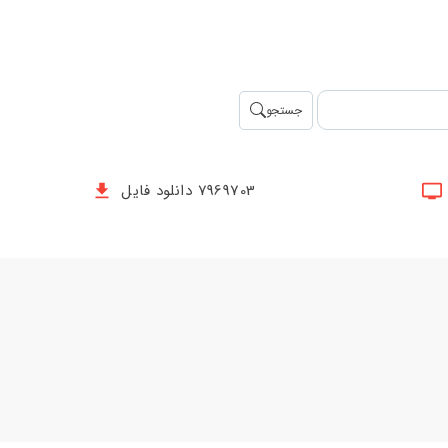
جستجو
7969703 دانلود فایل