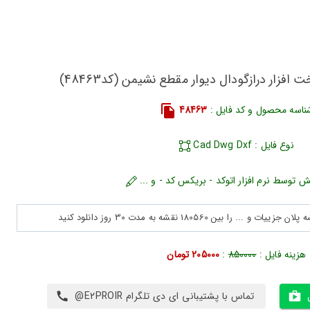
افزار درازگودال دیوار مقطع نشیمن (کد48463)
ناسه محصول و کد فایل :
48463
نوع فایل : Cad Dwg Dxf
ش توسط نرم افزار اتوکد - بریکس کد - و ...
هزینه فایل :
850000
:
205000 تومان
تماس با پشتیبانی ای دی تلگرام E2PROIR@