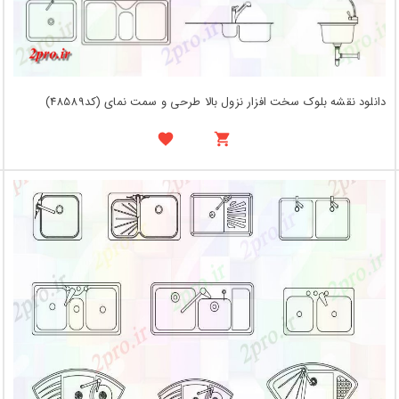
دانلود نقشه بلوک سخت افزار نزول بالا طرحی و سمت نمای (کد48589)