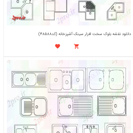
دانلود نقشه بلوک سخت افزار سینک آشپزخانه (کد48588)