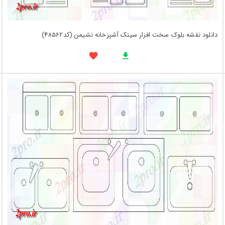
دانلود نقشه بلوک سخت افزار سینک آشپزخانه نشیمن (کد48562)