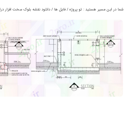
ورود
به
شما در این مسیر هستید : تو پروژه / فایل ها / دانلود نقشه بلوک سخت افزار درازگو
حساب
کاربری
ثبت
نام
بازیابی
رمز
عبور
علاقه
مندی
ها