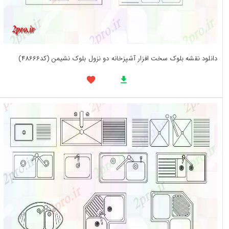
دانلود نقشه بلوک سخت افزار آشپزخانه دو نزول بلوک نشیمن (کد48666)