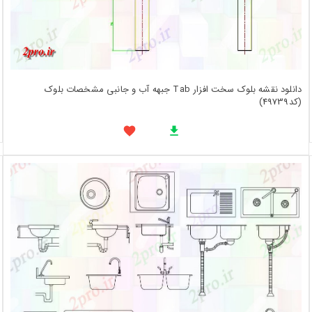
دانلود نقشه بلوک سخت افزار Tab جبهه آب و جانبی مشخصات بلوک
(کد49739)