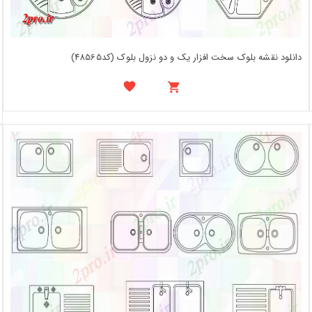
دانلود نقشه بلوک سخت افزار یک و دو نزول بلوک (کد48565)