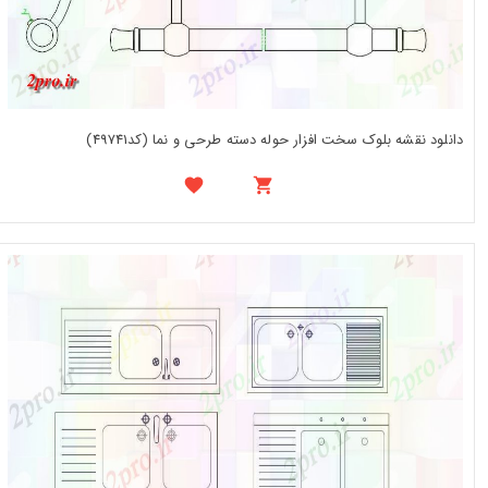
دانلود نقشه بلوک سخت افزار حوله دسته طرحی و نما (کد49741)