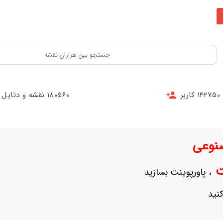
142750 کاربر
180560 نقشه و دتایل
نوعی
نت
، پاورپوینت بسازید
نید