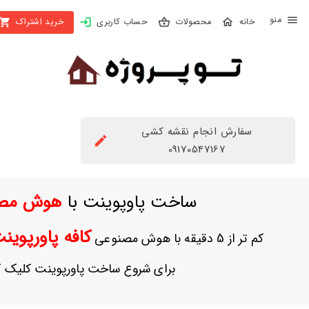
X
محصولات
حساب کاربری
خرید اشتراک
بستن
منو
محصولات
تهیه
اشتراک
سفارش انجام نقشه کشی
راهنما
09170547167
دانلود
ساخت پاوپوینت با
هوش مص
خرید
ها
کافه پاورپوی
کم تر از 5 دقیقه با هوش مصنوعی
حساب
برای شروع ساخت پاورپوینت کلیک ک
کاربری