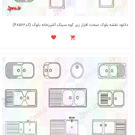
دانلود نقشه بلوک سخت افزار زیر کوه سینک آشپزخانه بلوک (کد48566)