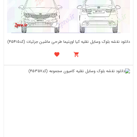
دانلود نقشه بلوک وسایل نقلیه کیا اوپتیما طرحی ماشین جزئیات (کد45415)