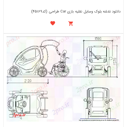
دانلود نقشه بلوک وسایل نقلیه بازی Car طراحی (کد45169)