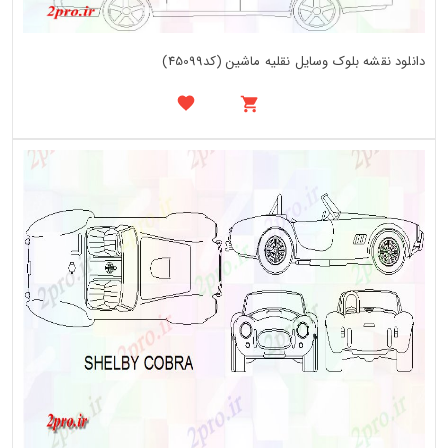
دانلود نقشه بلوک وسایل نقلیه ماشین (کد45099)