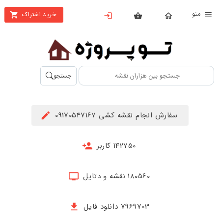
نو
خرید اشتراک
X
بستن
منو
محصولات
تهیه
جستجو
اشتراک
راهنما
سفارش انجام نقشه کشی 09170547167
دانلود
خرید
142750 کاربر
ها
180560 نقشه و دتایل
حساب
کاربری
7969703 دانلود فایل