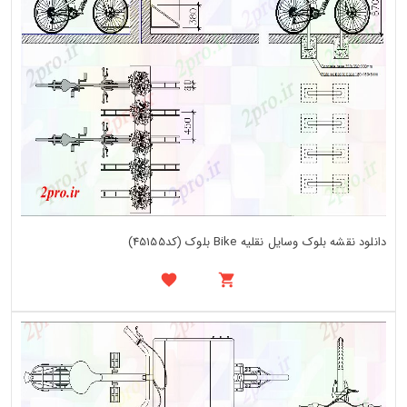
دانلود نقشه بلوک وسایل نقلیه Bike بلوک (کد45155)