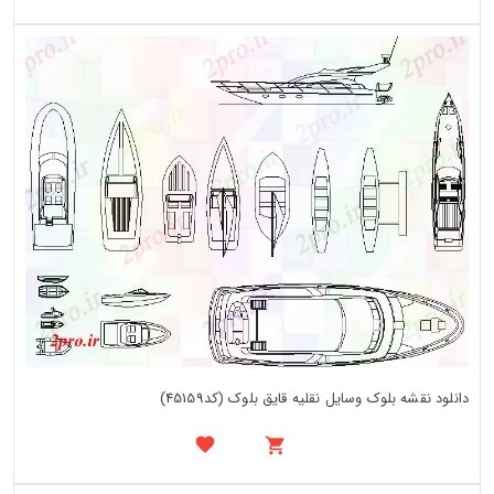
دانلود نقشه بلوک وسایل نقلیه قایق بلوک (کد45159)