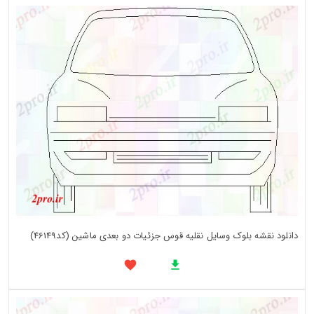
دانلود نقشه بلوک وسایل نقلیه قوس جزئیات دو بعدی ماشین (کد46149)