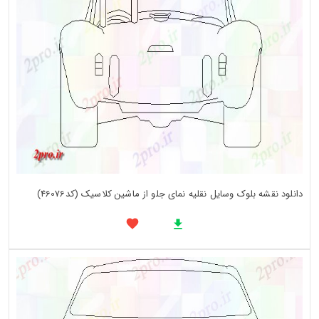
دانلود نقشه بلوک وسایل نقلیه نمای جلو از ماشین کلاسیک (کد46076)