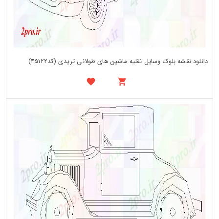
دانلود نقشه بلوک وسایل نقلیه ماشین های طولانی تریدی (کد45122)