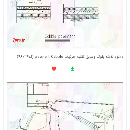
دانلود نقشه بلوک وسایل نقلیه جزئیات pavment Cabble (کد46024)