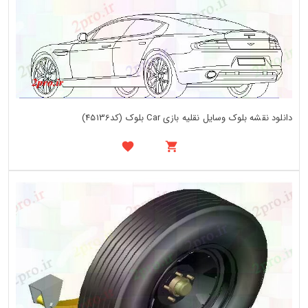
دانلود نقشه بلوک وسایل نقلیه بازی Car بلوک (کد45136)