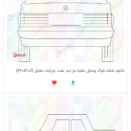
دانلود نقشه بلوک وسایل نقلیه بنز دید عقب جزئیات مقابل (کد46052)