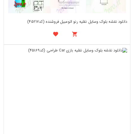
دانلود نقشه بلوک وسایل نقلیه رنو اتومبیل فروشنده (کد45217)