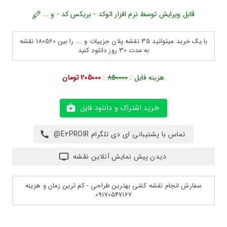
قابل ویرایش توسط نرم افزار اتوکد - بریکس کد - و ...
با یک خرید میتوانید 35 نقشه پلان جزییات و ... را بین 180560 نقشه
به مدت 30 روز دانلود کنید
هزینه فایل :
850000
:
205000 تومان
خرید اشتراک و دانلود فایل
تماس با پشتیبانی ای دی تلگرام E2PROIR@
دیدن پیش نمایش آنلاین نقشه
سفارش انجام نقشه کشی بهترین طراحی - کم ترین زمان و هزینه
09170547167