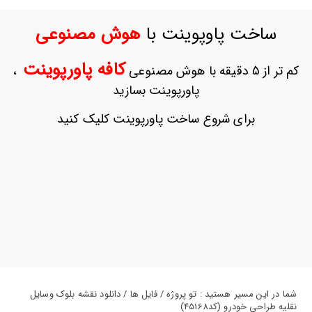
ورود
به
ساخت پاوپوینت با
هوش مصنوعی
حساب
کاربری
کافه پاورپوینت
کم تر از 5 دقیقه با هوش مصنوعی
،
ثبت
پاورپوینت بسازید
نام
بازیابی
برای شروع ساخت پاورپوینت کلیک کنید
رمز
عبور
علاقه
مندی
ها
شما در این مسیر هستید : تو پروژه / فایل ها / دانلود نقشه بلوک وسایل
نقلیه طراحی خودرو (کد45168)