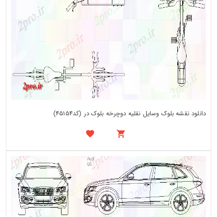
دانلود نقشه بلوک وسایل نقلیه دوچرخه بلوک در (کد45154)