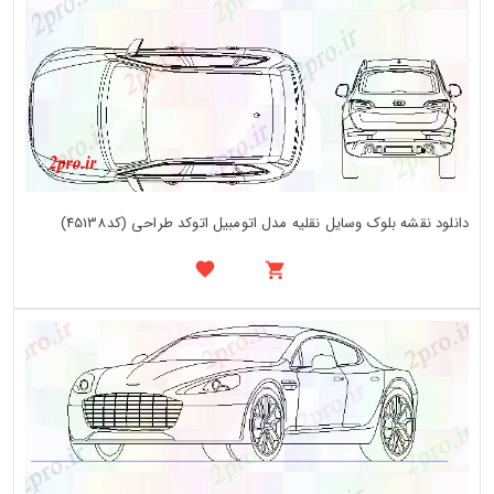
دانلود نقشه بلوک وسایل نقلیه مدل اتومبیل اتوکد طراحی (کد45138)