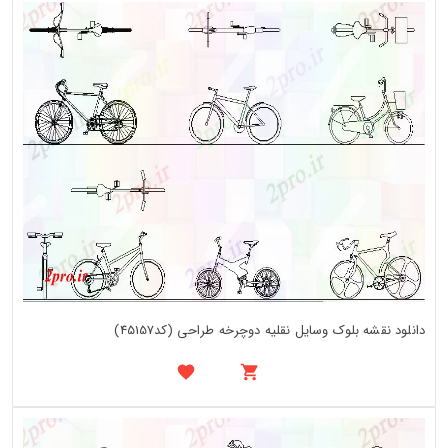
دانلود نقشه بلوک وسایل نقلیه دوچرخه طراحی (کد45157)