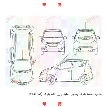
دانلود نقشه بلوک وسایل نقلیه بازی Car بلوک (کد45164)