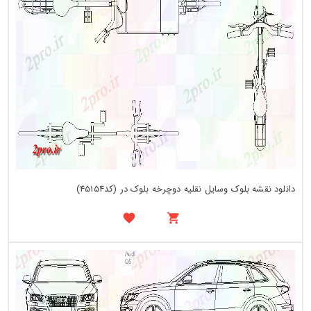
دانلود نقشه بلوک وسایل نقلیه دوچرخه بلوک در (کد45154)