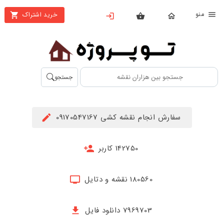
نو
خرید اشتراک
X
بستن
منو
محصولات
تهیه
جستجو
اشتراک
راهنما
سفارش انجام نقشه کشی 09170547167
دانلود
خرید
142750 کاربر
ها
180560 نقشه و دتایل
حساب
کاربری
7969703 دانلود فایل