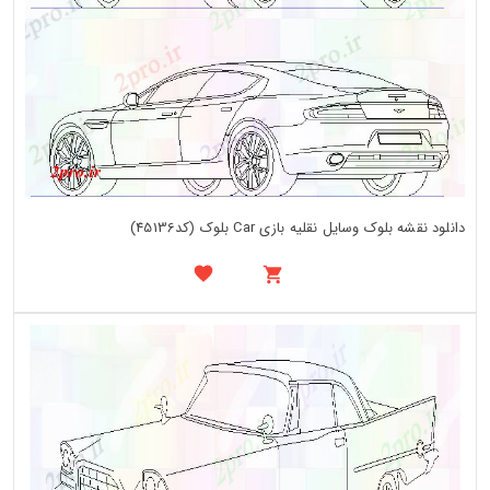
دانلود نقشه بلوک وسایل نقلیه بازی Car بلوک (کد45136)