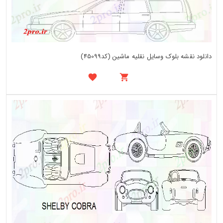
دانلود نقشه بلوک وسایل نقلیه ماشین (کد45099)