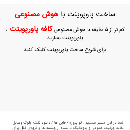
ورود
به
ساخت پاوپوینت با
هوش مصنوعی
حساب
کاربری
کافه پاورپوینت
کم تر از 5 دقیقه با هوش مصنوعی
،
ثبت
پاورپوینت بسازید
نام
بازیابی
برای شروع ساخت پاورپوینت کلیک کنید
رمز
عبور
علاقه
مندی
ها
شما در این مسیر هستید : تو پروژه / فایل ها / دانلود نقشه بلوک وسایل
نقلیه جزئیات عمومی و پنوماتیک با بسته از چشمه ها و تریدی قفل برای