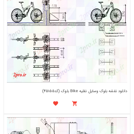
دانلود نقشه بلوک وسایل نقلیه Bike بلوک (کد45155)