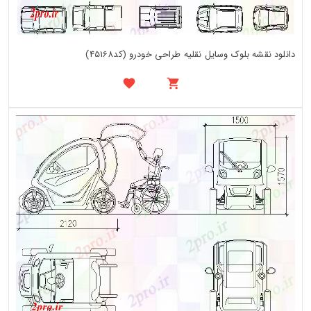
دانلود نقشه بلوک وسایل نقلیه طراحی خودرو (کد45168)