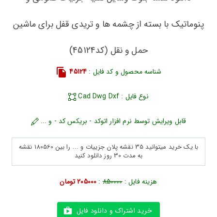
پنوماتیک با بسته از چشمه ها و تریدی قفل برای ماشین
حمل و نقل (کد45124)
شناسه محصول و کد فایل :
45124
نوع فایل : Cad Dwg Dxf
قابل ویرایش توسط نرم افزار اتوکد - بریکس کد - و ...
با یک خرید میتوانید 35 نقشه پلان جزییات و ... را بین 180560 نقشه
به مدت 30 روز دانلود کنید
هزینه فایل :
850000
:
205000 تومان
خرید اشتراک و دانلود فایل