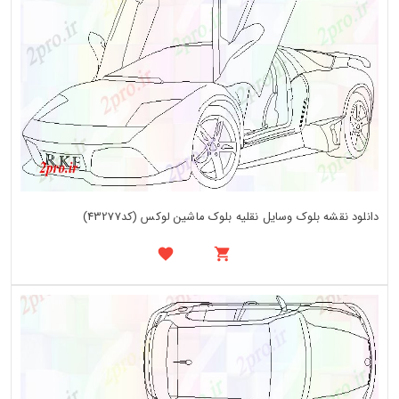
دانلود نقشه بلوک وسایل نقلیه بلوک ماشین لوکس (کد43277)