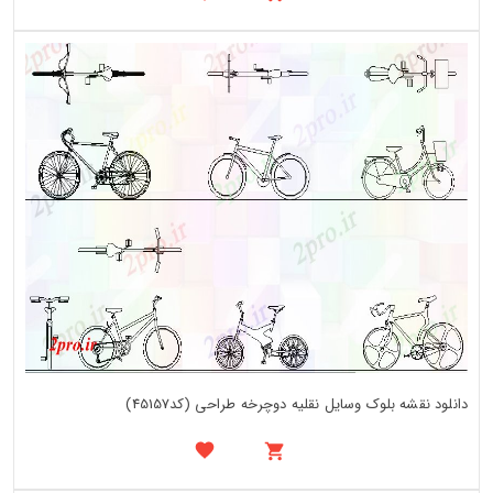
دانلود نقشه بلوک وسایل نقلیه دوچرخه طراحی (کد45157)