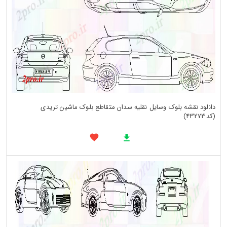
دانلود نقشه بلوک وسایل نقلیه سدان متقاطع بلوک ماشین تریدی
(کد43273)