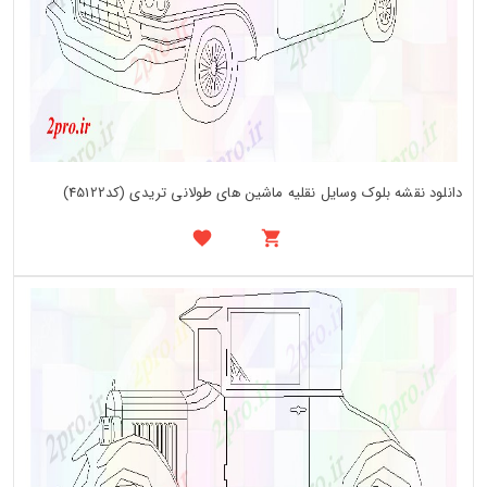
دانلود نقشه بلوک وسایل نقلیه ماشین های طولانی تریدی (کد45122)