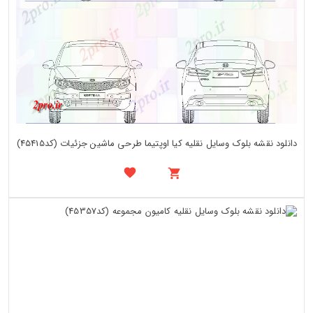
دانلود نقشه بلوک وسایل نقلیه کیا اوپتیما طرحی ماشین جزئیات (کد45415)