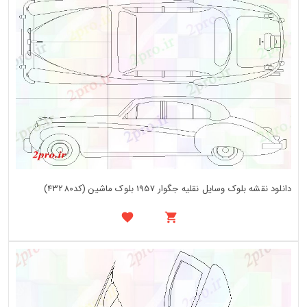
دانلود نقشه بلوک وسایل نقلیه جگوار 1957 بلوک ماشین (کد43280)