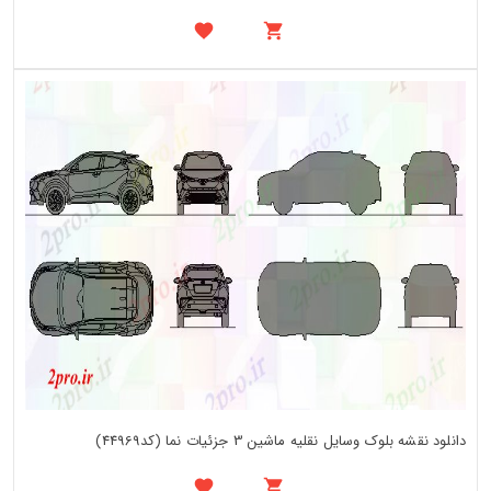
دانلود نقشه بلوک وسایل نقلیه ماشین 3 جزئیات نما (کد44969)