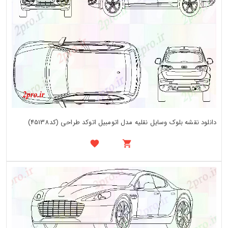
دانلود نقشه بلوک وسایل نقلیه مدل اتومبیل اتوکد طراحی (کد45138)