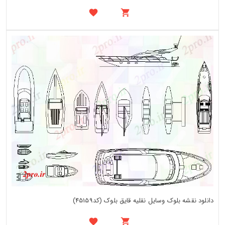
دانلود نقشه بلوک وسایل نقلیه قایق بلوک (کد45159)