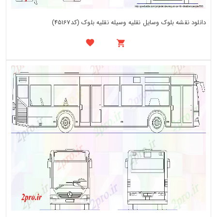
دانلود نقشه بلوک وسایل نقلیه وسیله نقلیه بلوک (کد45167)