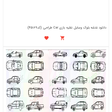
دانلود نقشه بلوک وسایل نقلیه بازی Car طراحی (کد45169)