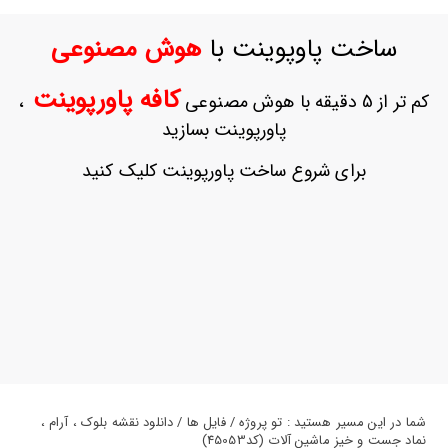
ورود
به
ساخت پاوپوینت با
هوش مصنوعی
حساب
کاربری
کافه پاورپوینت
کم تر از 5 دقیقه با هوش مصنوعی
،
ثبت
پاورپوینت بسازید
نام
بازیابی
برای شروع ساخت پاورپوینت کلیک کنید
رمز
عبور
علاقه
مندی
ها
شما در این مسیر هستید : تو پروژه / فایل ها / دانلود نقشه بلوک ، آرام ،
نماد جست و خیز ماشین آلات (کد45053)