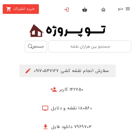
نو
خرید اشتراک
X
بستن
منو
محصولات
تهیه
جستجو
اشتراک
راهنما
سفارش انجام نقشه کشی 09170547167
دانلود
خرید
142750 کاربر
ها
180560 نقشه و دتایل
حساب
کاربری
7969703 دانلود فایل