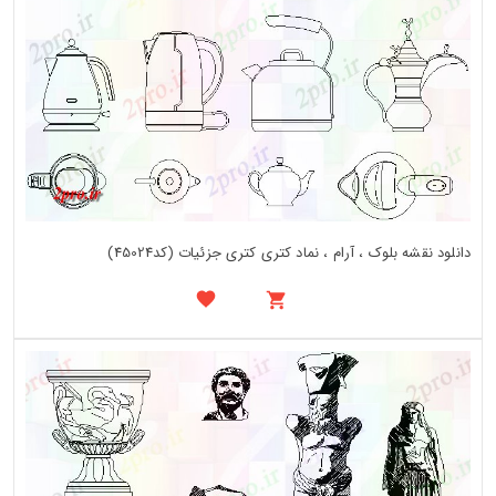
دانلود نقشه بلوک ، آرام ، نماد کتری کتری جزئیات (کد45024)