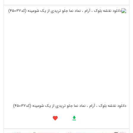
دانلود نقشه بلوک ، آرام ، نماد نما جلو تریدی از یک شومینه (کد45032)