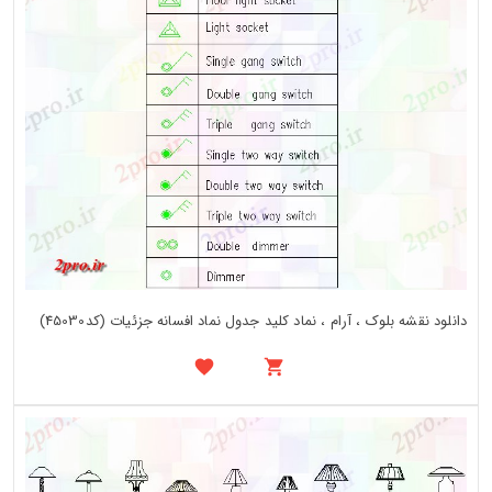
دانلود نقشه بلوک ، آرام ، نماد کلید جدول نماد افسانه جزئیات (کد45030)