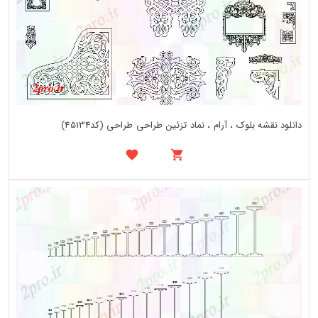
دانلود نقشه بلوک ، آرام ، نماد تزئین طراحی طراحی (کد45134)