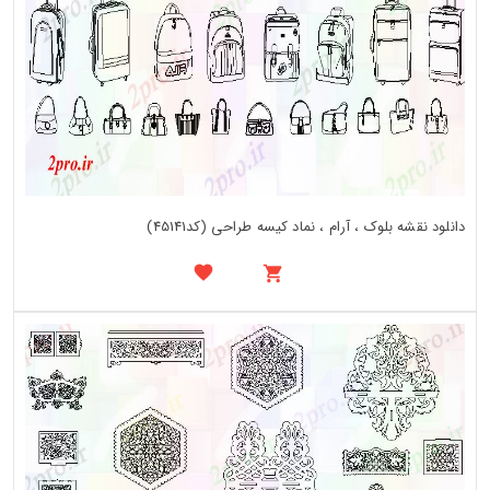
دانلود نقشه بلوک ، آرام ، نماد کیسه طراحی (کد45141)