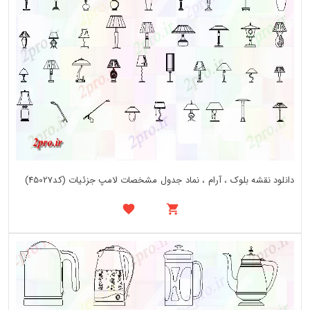
دانلود نقشه بلوک ، آرام ، نماد جدول مشخصات لامپ جزئیات (کد45027)