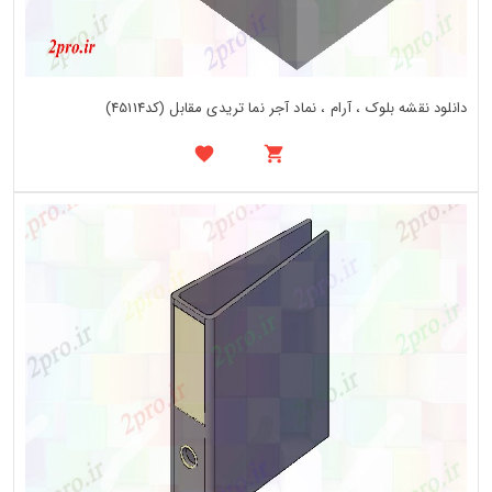
دانلود نقشه بلوک ، آرام ، نماد آجر نما تریدی مقابل (کد45114)