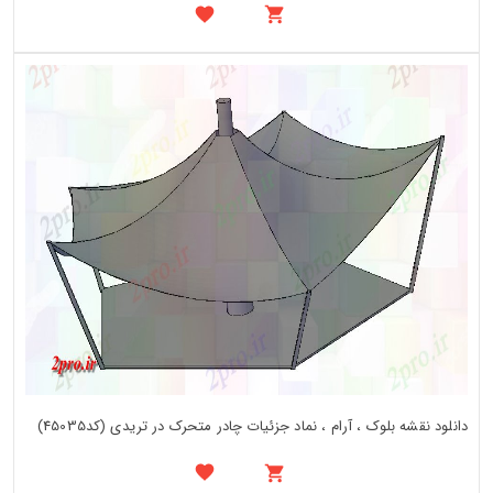
دانلود نقشه بلوک ، آرام ، نماد جزئیات چادر متحرک در تریدی (کد45035)