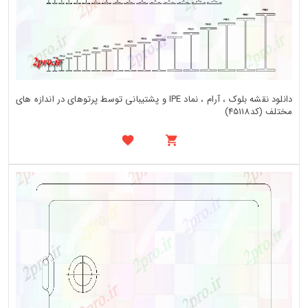
دانلود نقشه بلوک ، آرام ، نماد IPE و پشتیبانی توسط پرتوهای در اندازه های
مختلف (کد45118)