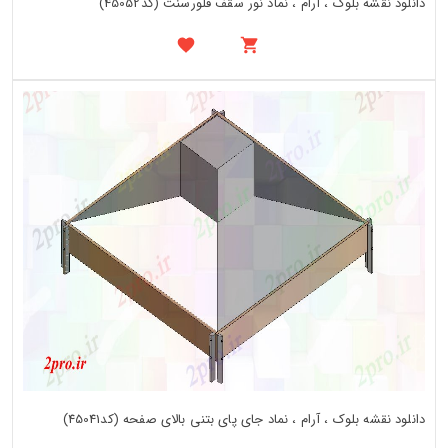
دانلود نقشه بلوک ، آرام ، نماد نور سقف فلورسنت (کد45052)
دانلود نقشه بلوک ، آرام ، نماد جای پای بتنی بالای صفحه (کد45041)