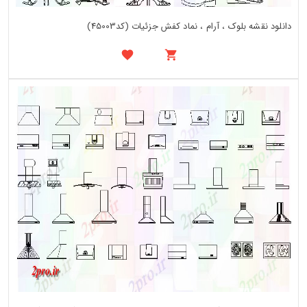
دانلود نقشه بلوک ، آرام ، نماد کفش جزئیات (کد45003)