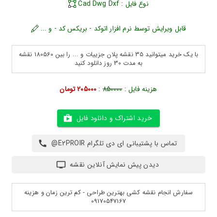
نوع فایل : Cad Dwg Dxf
قابل ویرایش توسط نرم افزار اتوکد - بریکس کد - و ...
با یک خرید میتوانید 35 نقشه پلان جزییات و ... را بین 180560 نقشه
به مدت 30 روز دانلود کنید
هزینه فایل :
850000
:
205000 تومان
خرید اشتراک و دانلود فایل
تماس با پشتیبانی ای دی تلگرام E2PROIR@
دیدن پیش نمایش آنلاین نقشه
سفارش انجام نقشه کشی بهترین طراحی - کم ترین زمان و هزینه
09170547167