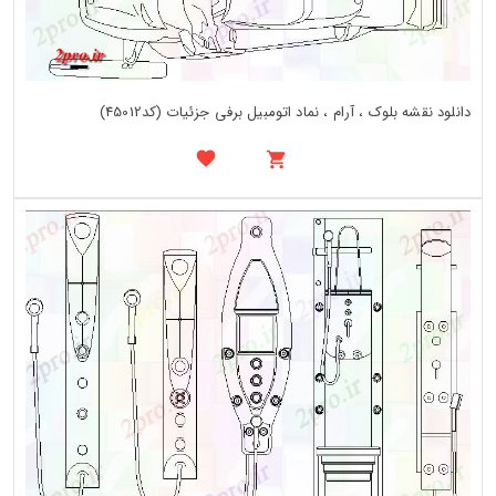
دانلود نقشه بلوک ، آرام ، نماد اتومبیل برفی جزئیات (کد45012)