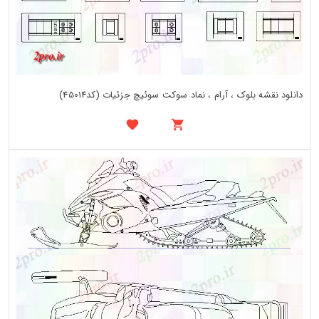
دانلود نقشه بلوک ، آرام ، نماد سوکت سوئیچ جزئیات (کد45014)