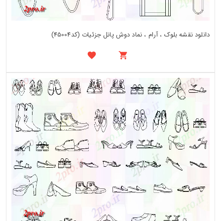
دانلود نقشه بلوک ، آرام ، نماد دوش پانل جزئیات (کد45004)