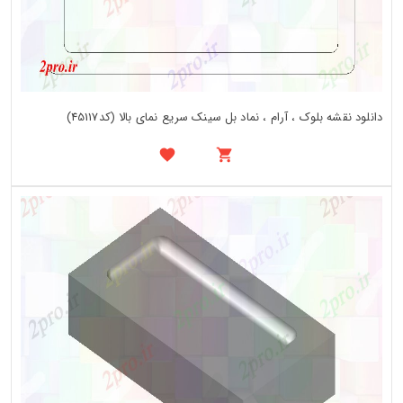
دانلود نقشه بلوک ، آرام ، نماد بل سینک سریع نمای بالا (کد45117)