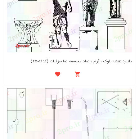
دانلود نقشه بلوک ، آرام ، نماد مجسمه نما جزئیات (کد45019)