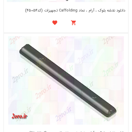
دانلود نقشه بلوک ، آرام ، نماد Caffolding تجهیزات (کد45054)