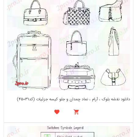
دانلود نقشه بلوک ، آرام ، نماد چمدان و جلو کیسه جزئیات (کد45031)