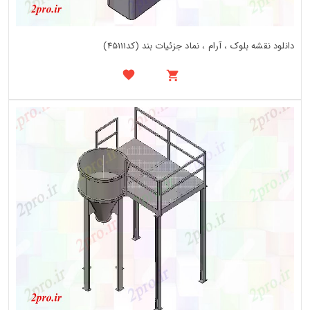
دانلود نقشه بلوک ، آرام ، نماد جزئیات بند (کد45111)