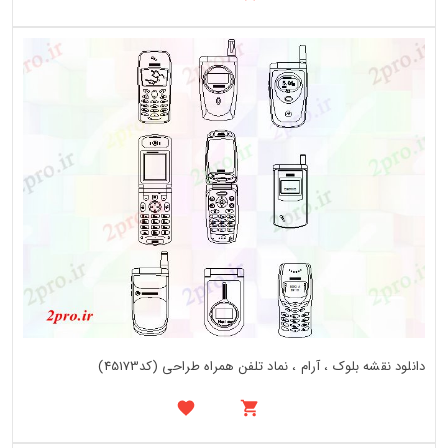
دانلود نقشه بلوک ، آرام ، نماد تلفن همراه طراحی (کد45173)