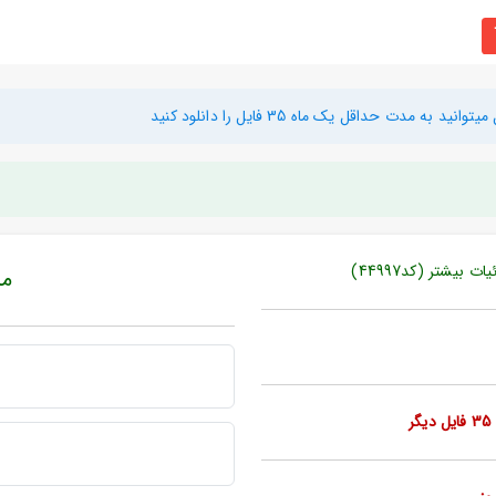
دت حداقل یک ماه 35 فایل را دانلود کنید
بیشتر (کد44997)
مبل
ر