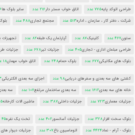
طراحی اتوکد پایه
775 عدد
اتاق خواب مستر دار
216 عدد
سایر بلوک ها
96
شرکت ، دفتر کار ، سازمان ، اداره
513 عدد
مجتمع تجاری
488 عدد
بلوک
ستون
467 عدد
کلینیک
87 عدد
آپارتمان یک طبقه
82 عدد
تجهیزات ب
طراحی مبلمان اداری - تجاری
405 عدد
جزئیات تیر
678 عدد
جزئیات طرا
بلوک های مکانیکی
677 عدد
بلوک حمام
248 عدد
اتاق خواب مهمان
18 عدد
کشتی های سه بعدی و سفرهای دریایی
98 عدد
اجزای سه بعدی الکتریکی
53
خانه های سه بعدی
1612 عدد
سه بعدی ساختمان مرتفع
107 عدد
سه بعد
جزئیات معماری
723 عدد
جزئیات داخلی
387 عدد
ماشین الات کارخانه
385
بلوک سخت افزار
328 عدد
جزئیات آسانسور
402 عدد
تخت یک نفره
45 عدد
بلوک - آرام - نماد
4424 عدد
اتوماسیون باغ
307 عدد
جزئیات دیوار های