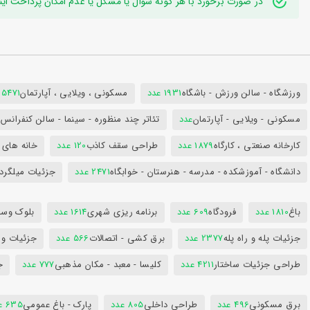
در صورت برخورد با هر گونه سوال یا مشکل یا عدم امکان پرداخت اینترنتی به ایدی تلگر
ورزشگاه - سالن ورزش - باشگاه
1931 عدد
مسکونی ، ویلایی ، آپارتمان
25471 عد
مسکونی - ویلایی - آپارتمان
عدد
تئاتر چند منظوره - سینما - سالن کنفران
کارخانه صنعتی ، کارگاه
1879 عدد
طراحی سقف کاذب
120 عدد
خانه های 
دانشگاه - آموزشکده - مدرسه - هنرستان - خوابگاه
2471 عدد
جزئیات میلگرد
باغ
1810 عدد
فرودگاه
609 عدد
برنامه ریزی شهری
1614 عدد
بلوک وسای
جزئیات پله و راه پله
2377 عدد
برق کشی - اتصالات
566 عدد
جزئیات و
طراحی جزئیات ساختار
4211 عدد
کلیسا - معبد - مکان مذهبی
777 عدد
ج
برق مسکونی
496 عدد
طراحی داخلی
805 عدد
پارک - باغ عمومی
635 عدد