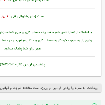
مدت زمان امکان دانلود فایل ها :
30 روز
ورود
به
حساب
کاربری
مدت زمان پشتیبانی فنی :
7 روز
ثبت
نام
با استفاده از شماره تلفن همراه شما یک حساب کاربری برای شما همزما
بازیابی
اولین بار به صورت خودکار به حساب کاربری منتقل میشوید و در دفعات
رمز
عبور برای شما پیامک میشود
عبور
علاقه
مندی
پشتیبانی ای دی تلگرام e2proir@
ها
پرداخت به منزله پذیرفتن قوانین تو پروژه است مطالعه شرایط و قوانین