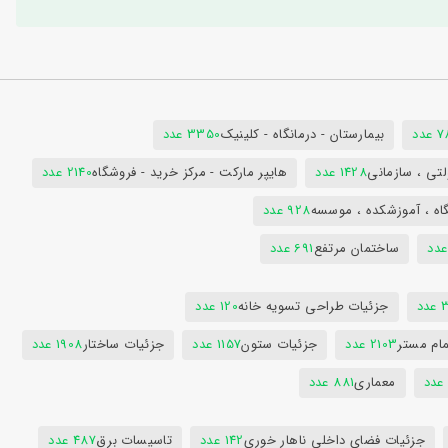
دد
بیمارستان - درمانگاه - کلینیک
3350 عدد
تی ، سازمانی
1428 عدد
هایپر مارکت - مرکز خرید - فروشگاه
2140 عدد
اه ، آموزشکده ، موسسه
928 عدد
ساختمان مرتفع
691 عدد
دد
جزئیات طراحی تسویه خانه
120 عدد
ام مستر
2103 عدد
جزئیات ستون
1157 عدد
جزئیات ساختار
1908 عدد
معماری
881 عدد
جزئیات فضای داخلی ناهار خوری
142 عدد
تاسیسات برق
487 عدد