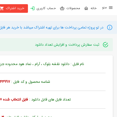
X
محصولات
حساب کاربری
خرید اشتراک
بستن
منو
محصولات
در تو پروژه تمامی پرداخت ها برای تهیه اشتراک میباشد با خرید هر فایل میتوانید به م
تهیه
اشتراک
ثبت سفارش پرداخت و افزایش تعداد دانلود
راهنما
نام فایل : دانلود نقشه بلوک ، آرام ، نماد هود محدوده جزئیات 
دانلود
خرید
شناسه محصول و کد فایل :
44997
ها
تعداد فایل های قابل دانلود :
فایل انتخاب شده + 35 فایل دیگ
حساب
کاربری