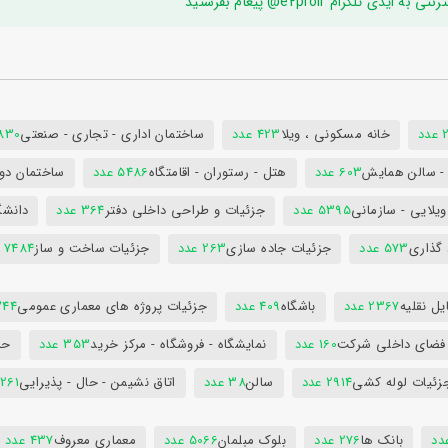
ام e2proir@ پیغام بفرستید
د
خانه مسکونی ، ویلا
423 عدد
ساختمان اداری - تجاری - صنعتی
7830 ع
س - سالن همایش
603 عدد
هتل - رستوران - اقامتگاه
5486 عدد
ساختمان دول
ویلایی - سازمانی
5395 عدد
جزئیات و طراحی داخلی دفتر
364 عدد
دانشگ
 گذاری
573 عدد
جزئیات جاده سازی
263 عدد
جزئیات ساخت و ساز
7484 عدد
ل نقلیه
2367 عدد
باشگاه
409 عدد
جزئیات پروژه های معماری عمومی
344 ع
 فضای داخلی شرکت
160 عدد
نمایشگاه - فروشگاه - مرکز خرید
353 عدد
حم
زئیات لوله کشی
2914 عدد
سالن
38 عدد
اتاق نشیمن - حال - پذیرایی
261 عدد
بانک ها
276 عدد
بلوک مبلمان
5066 عدد
معماری معروف
437 عدد