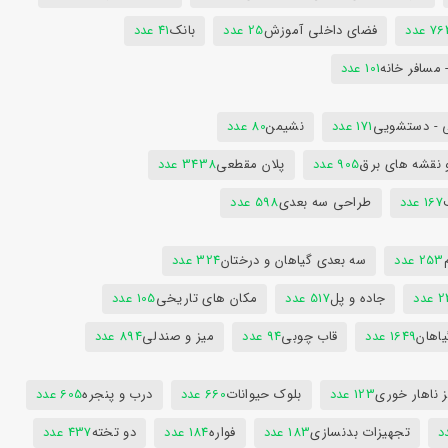
7 عدد
فضای داخلی آموزش
25 عدد
بانک
41 عدد
 مسافر خانه
101 عدد
 - دستشویی
171 عدد
نشیمن
80 عدد
 نقشه های برق
905 عدد
پلان مقطعی
3438 عدد
167 عدد
طراحی سه بعدی
598 عدد
253 عدد
سه بعدی گیاهان و درختان
324 عدد
عدد
جاده و پل
517 عدد
مکان های تاریخی
105 عدد
یاهان
1649 عدد
قاب چوبی
94 عدد
میز و صندلی
894 عدد
 ناهار خوری
123 عدد
بلوک حیوانات
660 عدد
درب و پنجره
605 عدد
تجهیزات بدنسازی
183 عدد
فواره
184 عدد
دو تخته
437 عدد