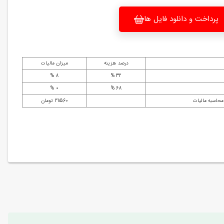
پرداخت و دانلود فایل ها
درصد هزینه
میزان مالیات
8 %
32 %
0 %
68 %
محاسبه مالیات
211560 تومان