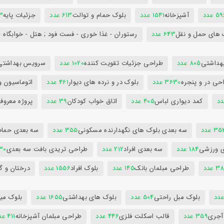
5 عدد
آشپزخانه
1541 عدد
بلوک حمام و توالت
613 عدد
جزئیات پایه
63
 های حمل و نقل
643 عدد
رستوران - غذا خوری - فست فود ; هتل - خوابگاه -
هداشتی
805 عدد
طراحی جزئیات تقویت کننده
1020 عدد
سرویس بهداشتی
حی در و پنجره
3630 عدد
بلوک در و نرده های دیوار
461 عدد
اتوماسیون و
کمد دیواری لباس
405 عدد
اتاق خواب کودکان
39 عدد
پروژه معروف
3 عدد
سه بعدی بلوک های نگهدارنده مسکونی
355 عدد
سه بعدی حمام
ی ورزشی
184 عدد
سه بعدی افراد
212 عدد
طراحی تریدی بافت سه بعدی
230 
 عدد
طراحی مبلمان بانک
145 عدد
بلوک افراد
1556 عدد
درختان و گ
بلوک مبل راحتی
504 عدد
بلوک های بهداشتی
1655 عدد
بلوک میز
 آجری
359 عدد
قالب اسکلت فلزی
446 عدد
طراحی مبلمان آشپزخانه
411 عدد