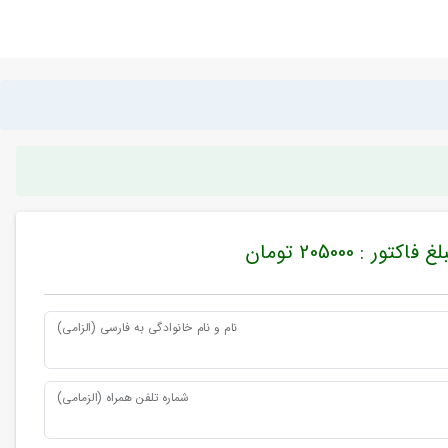
غ فاکتور : 205000 تومان
نام و نام خانوادگی به فارسی (الزامی)
شماره تلفن همراه (الزمامی)