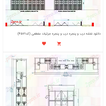
دانلود نقشه درب و پنجره درب و پنجره جزئیات مقطعی (کد45121)