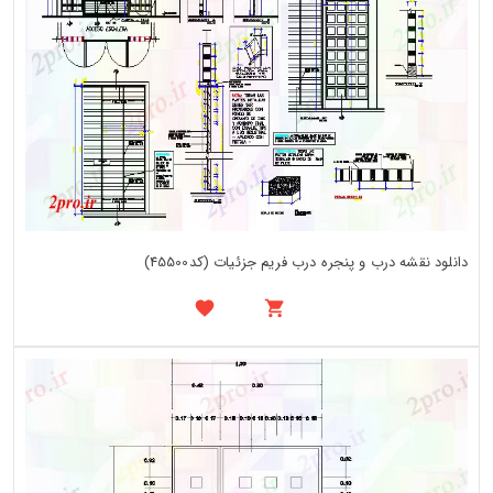
دانلود نقشه درب و پنجره درب فریم جزئیات (کد45500)