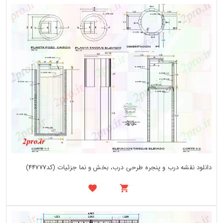
دانلود نقشه درب و پنجره طرحی درب، بخش و نما جزئیات (کد44777)