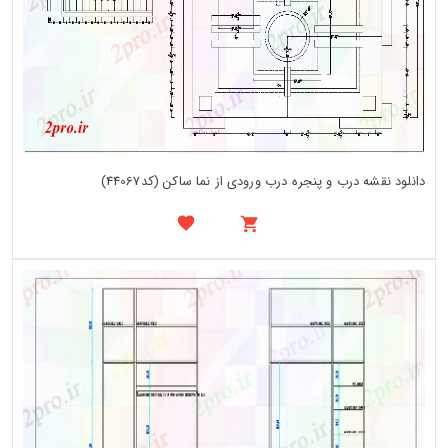
دانلود نقشه درب و پنجره درب ورودی از نما ساکن (کد44067)