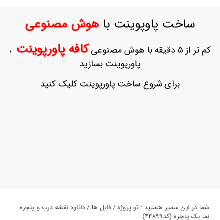
ورود
به
ساخت پاوپوینت با
هوش مصنوعی
حساب
کاربری
کافه پاورپوینت
کم تر از 5 دقیقه با هوش مصنوعی
،
ثبت
پاورپوینت بسازید
نام
بازیابی
برای شروع ساخت پاورپوینت کلیک کنید
رمز
عبور
علاقه
مندی
ها
شما در این مسیر هستید : تو پروژه / فایل ها / دانلود نقشه درب و پنجره
نما یک پنجره (کد44899)