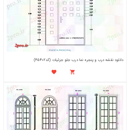
دانلود نقشه درب و پنجره نما درب جلو جزئیات (کد45402)