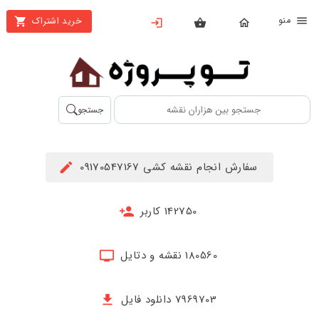
نو
خرید اشتراک
X
بستن
منو
محصولات
تهیه
جستجو
اشتراک
راهنما
سفارش انجام نقشه کشی 09170547167
دانلود
خرید
142750 کاربر
ها
180560 نقشه و دتایل
حساب
کاربری
7969703 دانلود فایل