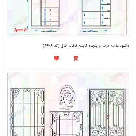
دانلود نقشه درب و پنجره کابینه تخت اتاق (کد44061)