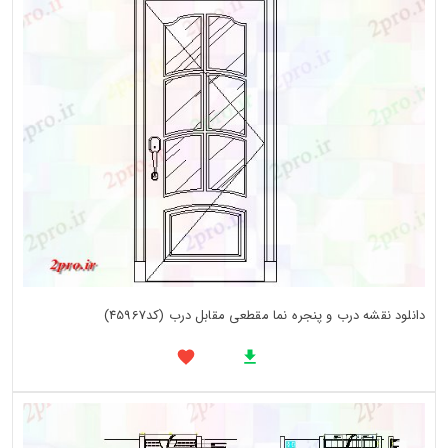
دانلود نقشه درب و پنجره نما مقطعی مقابل درب (کد45967)