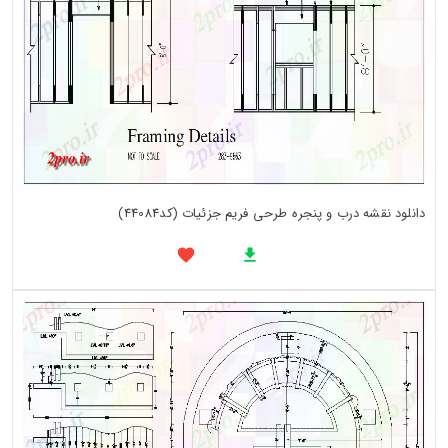
دانلود نقشه درب و پنجره طرحی فریم جزئیات (کد44084)