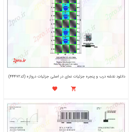
دانلود نقشه درب و پنجره جزئیات نمای در اصلی جزئیات دروازه (کد44472)