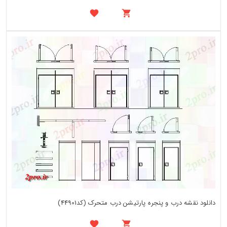
دانلود نقشه درب و پنجره پارتیشن درب متحرک (کد44901)