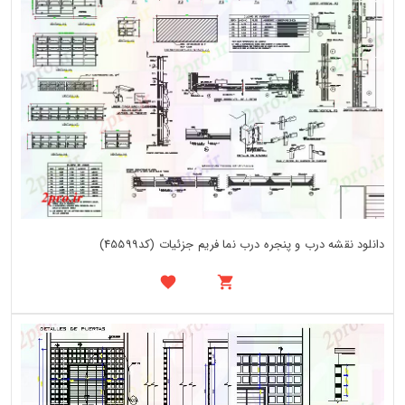
دانلود نقشه درب و پنجره درب نما فریم جزئیات (کد45599)