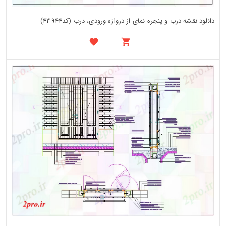
دانلود نقشه درب و پنجره نمای از دروازه ورودی، درب (کد43944)