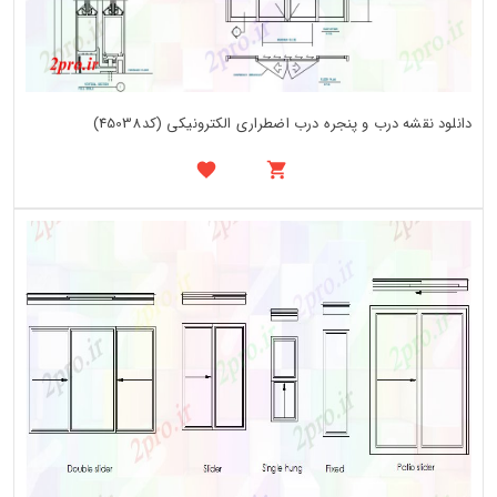
دانلود نقشه درب و پنجره درب اضطراری الکترونیکی (کد45038)