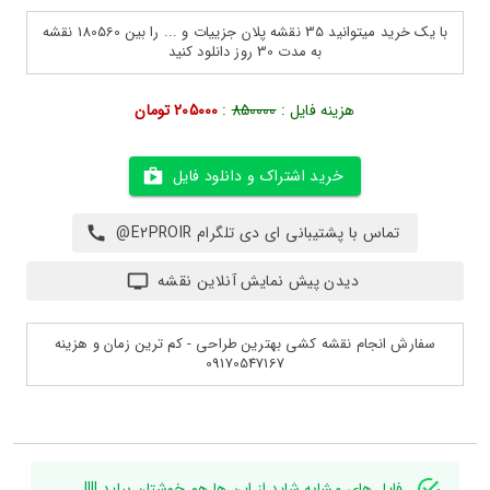
با یک خرید میتوانید 35 نقشه پلان جزییات و ... را بین 180560 نقشه
به مدت 30 روز دانلود کنید
هزینه فایل :
850000
:
205000 تومان
خرید اشتراک و دانلود فایل
تماس با پشتیبانی ای دی تلگرام E2PROIR@
دیدن پیش نمایش آنلاین نقشه
سفارش انجام نقشه کشی بهترین طراحی - کم ترین زمان و هزینه
09170547167
فایل های مشابه شاید از این ها هم خوشتان بیاید !!!!