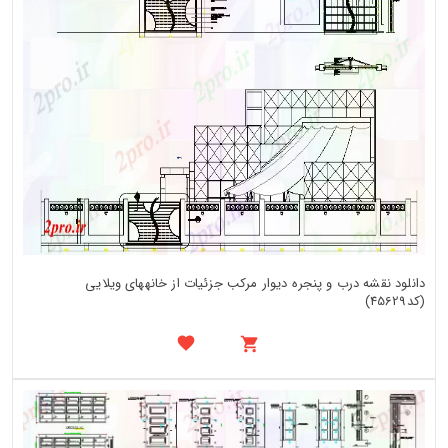
دانلود نقشه درب و پنجره دیوار مرکب جزئیات از خانههای ویلایی
(کد45629)