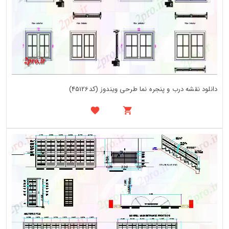
دانلود نقشه درب و پنجره نما طرحی ویندوز (کد45126)