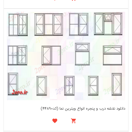
دانلود نقشه درب و پنجره انواع ویترین نما (کد44890)