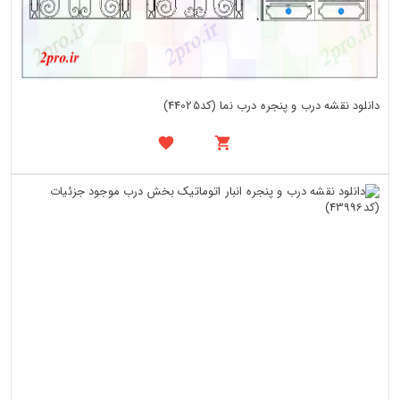
دانلود نقشه درب و پنجره درب نما (کد44025)