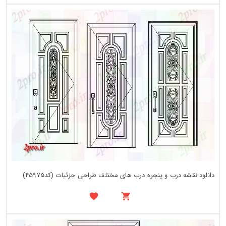
دانلود نقشه درب و پنجره درب های مختلف طراحی جزئیات (کد45975)