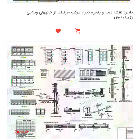
دانلود نقشه درب و پنجره دیوار مرکب جزئیات از خانههای ویلایی
(کد45629)