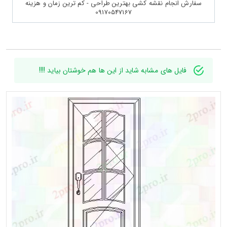
سفارش انجام نقشه کشی بهترین طراحی - کم ترین زمان و هزینه
09170547167
فایل های مشابه شاید از این ها هم خوشتان بیاید !!!!