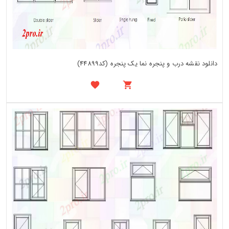
دانلود نقشه درب و پنجره نما یک پنجره (کد44899)