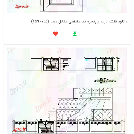
دانلود نقشه درب و پنجره نما مقطعی مقابل درب (کد45967)