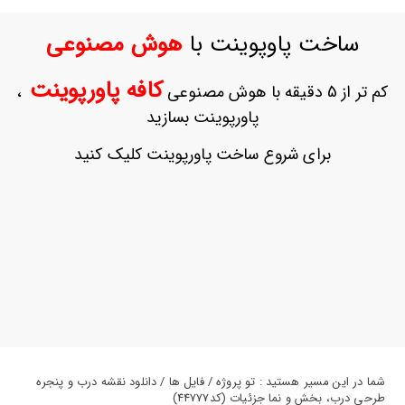
ورود
به
ساخت پاوپوینت با
هوش مصنوعی
حساب
کاربری
کافه پاورپوینت
کم تر از 5 دقیقه با هوش مصنوعی
،
ثبت
پاورپوینت بسازید
نام
بازیابی
برای شروع ساخت پاورپوینت کلیک کنید
رمز
عبور
علاقه
مندی
ها
شما در این مسیر هستید : تو پروژه / فایل ها / دانلود نقشه درب و پنجره
طرحی درب، بخش و نما جزئیات (کد44777)