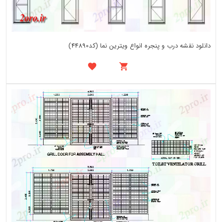
دانلود نقشه درب و پنجره انواع ویترین نما (کد44890)