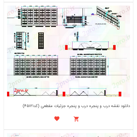
دانلود نقشه درب و پنجره درب و پنجره جزئیات مقطعی (کد45121)