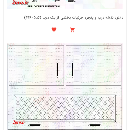
دانلود نقشه درب و پنجره جزئیات بخشی از یک درب (کد44605)