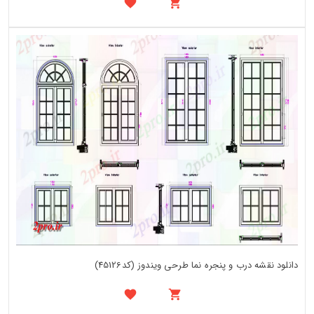
دانلود نقشه درب و پنجره نما طرحی ویندوز (کد45126)