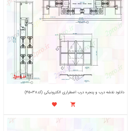
دانلود نقشه درب و پنجره درب اضطراری الکترونیکی (کد45038)