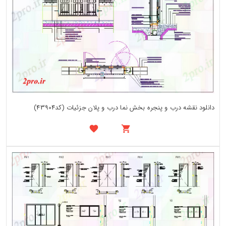
دانلود نقشه درب و پنجره بخش نما درب و پلان جزئیات (کد43904)