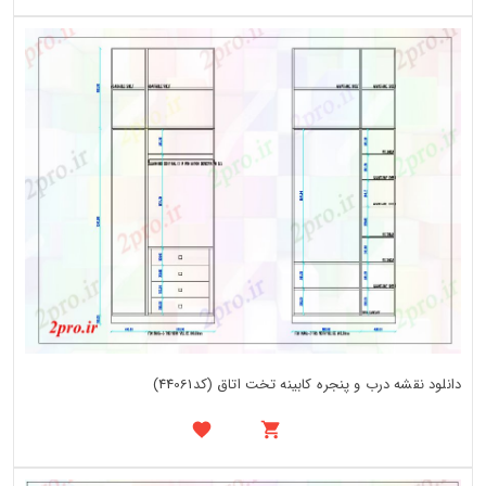
دانلود نقشه درب و پنجره کابینه تخت اتاق (کد44061)