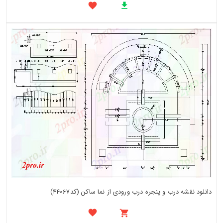
دانلود نقشه درب و پنجره درب ورودی از نما ساکن (کد44067)