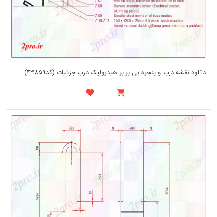
دانلود نقشه درب و پنجره بی برابر هیدرولیک درب جزئیات (کد43859)