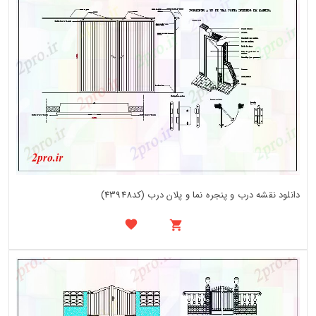
دانلود نقشه درب و پنجره نما و پلان درب (کد43948)