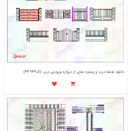
دانلود نقشه درب و پنجره نمای از دروازه ورودی، درب (کد43944)