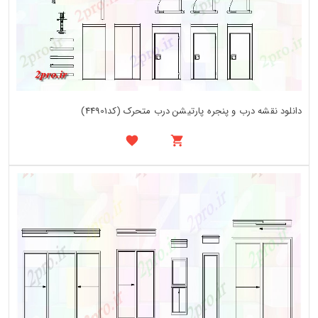
دانلود نقشه درب و پنجره پارتیشن درب متحرک (کد44901)