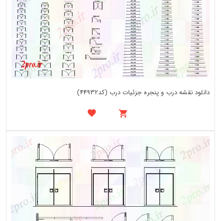
دانلود نقشه درب و پنجره جزئیات درب (کد44932)