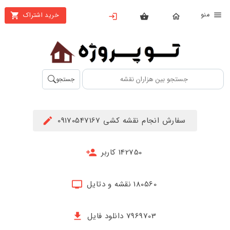
نو
خرید اشتراک
X
بستن
منو
محصولات
تهیه
جستجو
اشتراک
راهنما
سفارش انجام نقشه کشی 09170547167
دانلود
خرید
142750 کاربر
ها
180560 نقشه و دتایل
حساب
کاربری
7969703 دانلود فایل