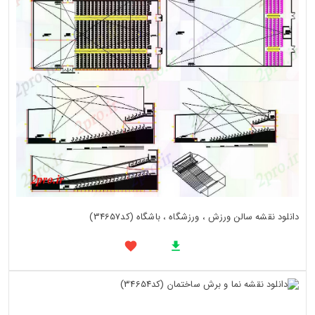
دانلود نقشه سالن ورزش ، ورزشگاه ، باشگاه (کد34657)