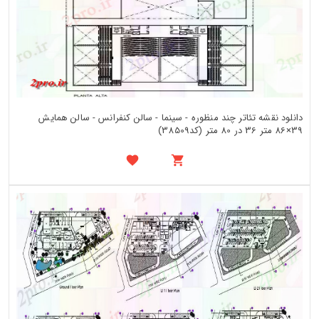
دانلود نقشه تئاتر چند منظوره - سینما - سالن کنفرانس - سالن همایش
39×86 متر 36 در 80 متر (کد38509)