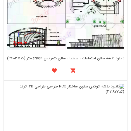
دانلود نقشه سالن اجتماعات ، سینما ، سالن کنفرانس 61×69 متر (کد34035)