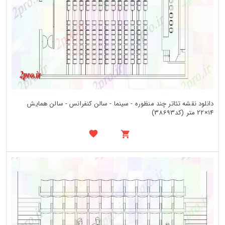
دانلود نقشه تئاتر چند منظوره - سینما - سالن کنفرانس - سالن همایش
14×22 متر (کد38693)