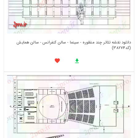
دانلود نقشه تئاتر چند منظوره - سینما - سالن کنفرانس - سالن همایش
(کد38274)