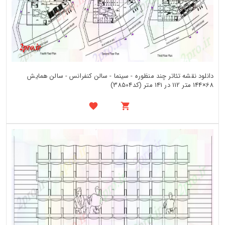
دانلود نقشه تئاتر چند منظوره - سینما - سالن کنفرانس - سالن همایش
68×144 متر 112 در 141 متر (کد38504)