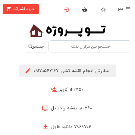
نو
خرید اشتراک
X
بستن
منو
محصولات
تهیه
جستجو
اشتراک
راهنما
سفارش انجام نقشه کشی 09170547167
دانلود
خرید
142750 کاربر
ها
180560 نقشه و دتایل
حساب
کاربری
7969703 دانلود فایل