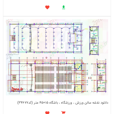
دانلود نقشه سالن ورزش ، ورزشگاه ، باشگاه 15×45 متر (کد34677)