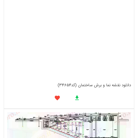
دانلود نقشه نما و برش ساختمان (کد34654)