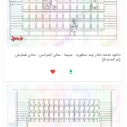
دانلود نقشه تئاتر چند منظوره - سینما - سالن کنفرانس - سالن همایش
(کد38683)