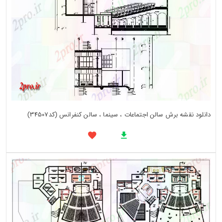
دانلود نقشه برش سالن اجتماعات ، سینما ، سالن کنفرانس (کد34507)