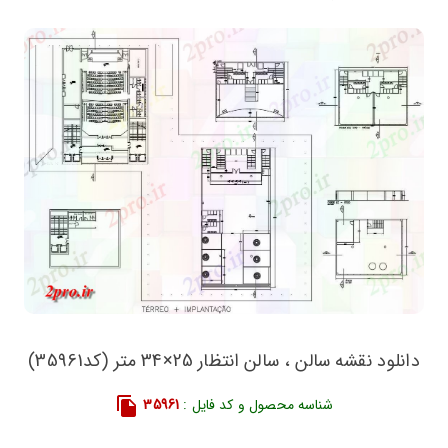
دانلود نقشه سالن ، سالن انتظار 25×34 متر (کد35961)
شناسه محصول و کد فایل :
35961