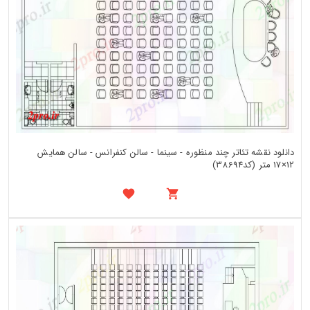
دانلود نقشه تئاتر چند منظوره - سینما - سالن کنفرانس - سالن همایش
12×17 متر (کد38694)