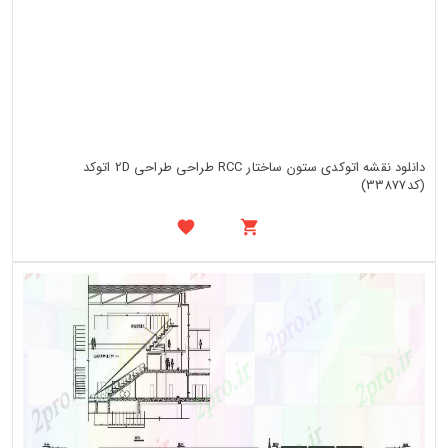
دانلود نقشه اتوکدی ستون ساختار RCC طراحی طراحی 2D اتوکد
(کد33877)