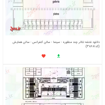
دانلود نقشه تئاتر چند منظوره - سینما - سالن کنفرانس - سالن همایش
(کد38681)