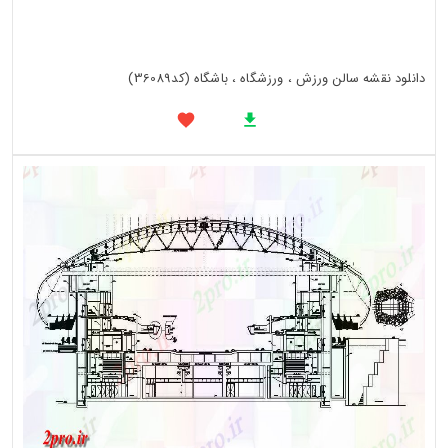
دانلود نقشه سالن ورزش ، ورزشگاه ، باشگاه (کد36089)