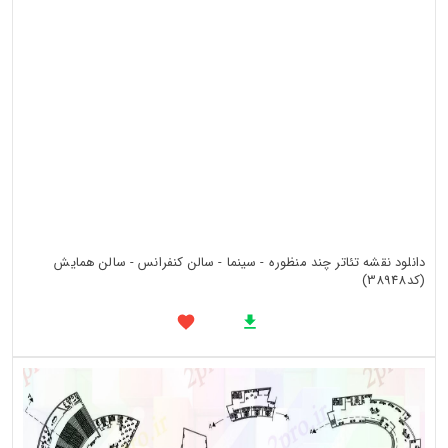
دانلود نقشه تئاتر چند منظوره - سینما - سالن کنفرانس - سالن همایش
(کد38948)