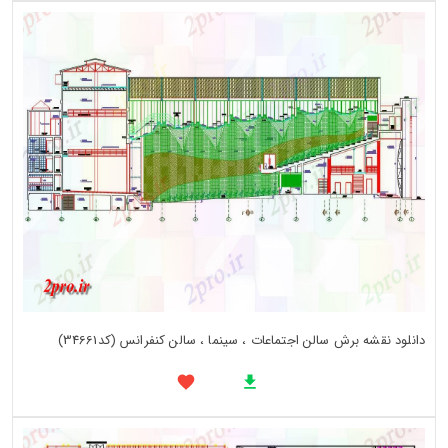
دانلود نقشه برش سالن اجتماعات ، سینما ، سالن کنفرانس (کد34661)