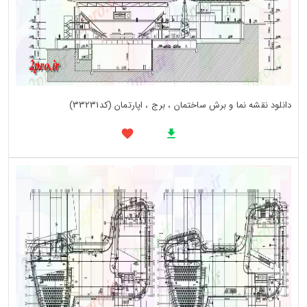
دانلود نقشه نما و برش ساختمان ، برج ، اپارتمان (کد33231)