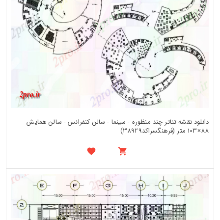
دانلود نقشه تئاتر چند منظوره - سینما - سالن کنفرانس - سالن همایش
88×103 متر (فرهنگسراکد38929)