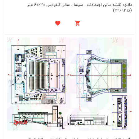
دانلود نقشه سالن اجتماعات ، سینما ، سالن کنفرانس 30×60 متر
(کد34692)