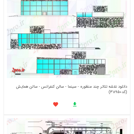
دانلود نقشه تئاتر چند منظوره - سینما - سالن کنفرانس - سالن همایش
(کد38950)