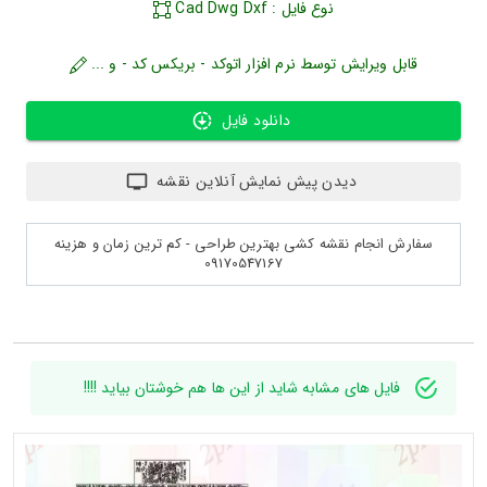
نوع فایل : Cad Dwg Dxf
قابل ویرایش توسط نرم افزار اتوکد - بریکس کد - و ...
دانلود فایل
دیدن پیش نمایش آنلاین نقشه
سفارش انجام نقشه کشی بهترین طراحی - کم ترین زمان و هزینه
09170547167
فایل های مشابه شاید از این ها هم خوشتان بیاید !!!!