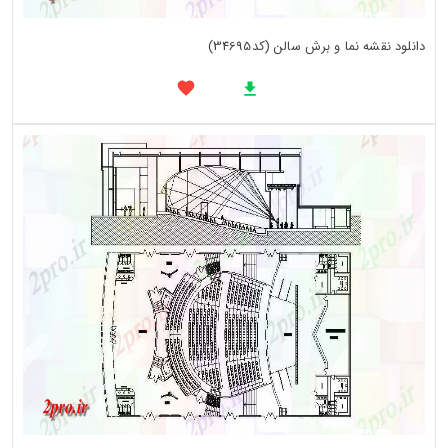
دانلود نقشه نما و برش سالن (کد34695)