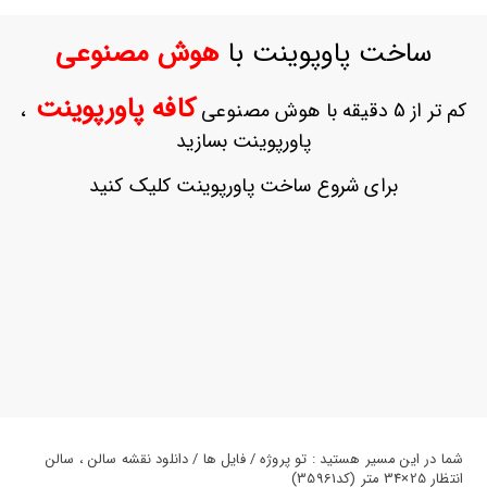
ورود
به
ساخت پاوپوینت با
هوش مصنوعی
حساب
کاربری
کافه پاورپوینت
کم تر از 5 دقیقه با هوش مصنوعی
،
ثبت
پاورپوینت بسازید
نام
بازیابی
برای شروع ساخت پاورپوینت کلیک کنید
رمز
عبور
علاقه
مندی
ها
شما در این مسیر هستید : تو پروژه / فایل ها / دانلود نقشه سالن ، سالن
انتظار 25×34 متر (کد35961)