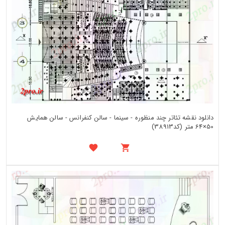
دانلود نقشه تئاتر چند منظوره - سینما - سالن کنفرانس - سالن همایش
50×64 متر (کد38913)