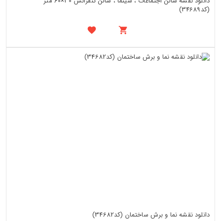
دانلود نقشه سالن اجتماعات ، سینما ، سالن کنفرانس 30×60 متر
(کد34689)
دانلود نقشه نما و برش ساختمان (کد34682)