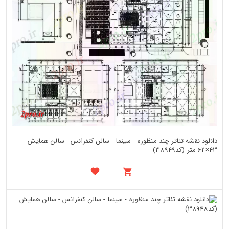
دانلود نقشه تئاتر چند منظوره - سینما - سالن کنفرانس - سالن همایش
43×62 متر (کد38949)