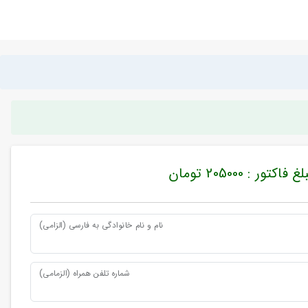
غ فاکتور : 205000 تومان
نام و نام خانوادگی به فارسی (الزامی)
شماره تلفن همراه (الزمامی)