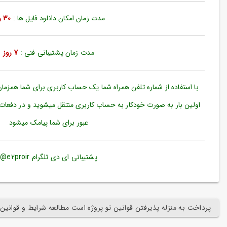
ورود
به
مدت زمان امکان دانلود فایل ها :
30 روز
حساب
کاربری
مدت زمان پشتیبانی فنی :
7 روز
ثبت
نام
بازیابی
با استفاده از شماره تلفن همراه شما یک حساب کاربری برای شما همزما
رمز
اولین بار به صورت خودکار به حساب کاربری منتقل میشوید و در دفعات
عبور
عبور برای شما پیامک میشود
علاقه
مندی
ها
پشتیبانی ای دی تلگرام e2proir@
پرداخت به منزله پذیرفتن قوانین تو پروژه است مطالعه شرایط و قوانین