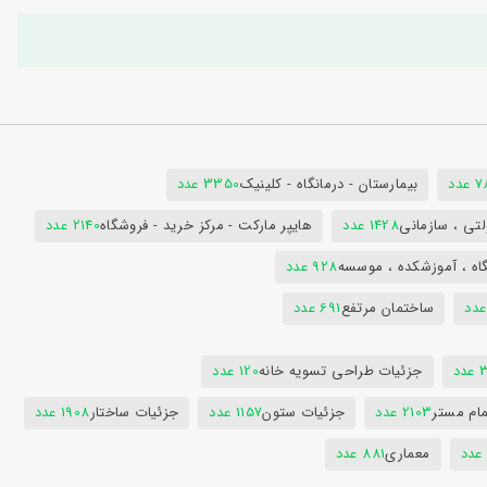
دد
بیمارستان - درمانگاه - کلینیک
3350 عدد
تی ، سازمانی
1428 عدد
هایپر مارکت - مرکز خرید - فروشگاه
2140 عدد
اه ، آموزشکده ، موسسه
928 عدد
ساختمان مرتفع
691 عدد
دد
جزئیات طراحی تسویه خانه
120 عدد
ام مستر
2103 عدد
جزئیات ستون
1157 عدد
جزئیات ساختار
1908 عدد
معماری
881 عدد