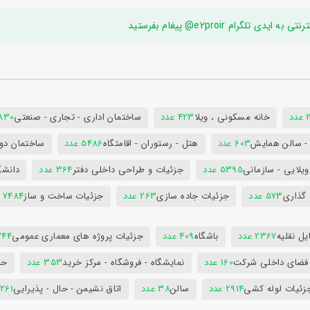
ام e2proir@ پیغام بفرستید
د
خانه مسکونی ، ویلا
423 عدد
ساختمان اداری - تجاری - صنعتی
7830 ع
س - سالن همایش
603 عدد
هتل - رستوران - اقامتگاه
5486 عدد
ساختمان دول
ویلایی - سازمانی
5395 عدد
جزئیات و طراحی داخلی دفتر
364 عدد
دانشگ
 گذاری
573 عدد
جزئیات جاده سازی
263 عدد
جزئیات ساخت و ساز
7484 عدد
ل نقلیه
2367 عدد
باشگاه
409 عدد
جزئیات پروژه های معماری عمومی
344 ع
 فضای داخلی شرکت
160 عدد
نمایشگاه - فروشگاه - مرکز خرید
353 عدد
حم
زئیات لوله کشی
2914 عدد
سالن
38 عدد
اتاق نشیمن - حال - پذیرایی
261 عدد