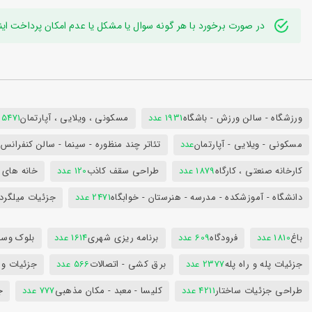
در صورت برخورد با هر گونه سوال یا مشکل یا عدم امکان پرداخت اینترنتی به ایدی تلگر
ورزشگاه - سالن ورزش - باشگاه
1931 عدد
مسکونی ، ویلایی ، آپارتمان
25471 عد
مسکونی - ویلایی - آپارتمان
عدد
تئاتر چند منظوره - سینما - سالن کنفران
کارخانه صنعتی ، کارگاه
1879 عدد
طراحی سقف کاذب
120 عدد
خانه های 
دانشگاه - آموزشکده - مدرسه - هنرستان - خوابگاه
2471 عدد
جزئیات میلگرد
باغ
1810 عدد
فرودگاه
609 عدد
برنامه ریزی شهری
1614 عدد
بلوک وسای
جزئیات پله و راه پله
2377 عدد
برق کشی - اتصالات
566 عدد
جزئیات و
طراحی جزئیات ساختار
4211 عدد
کلیسا - معبد - مکان مذهبی
777 عدد
ج