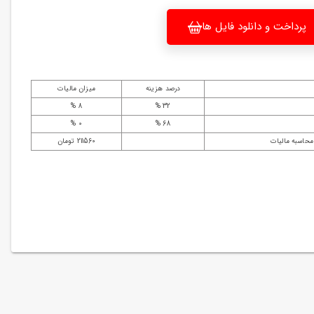
پرداخت و دانلود فایل ها
درصد هزینه
میزان مالیات
8 %
32 %
0 %
68 %
محاسبه مالیات
211560 تومان