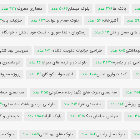
بانک ها
276 عدد
بلوک مبلمان
5066 عدد
معماری معروف
437 عدد
5 عدد
آشپزخانه
1541 عدد
بلوک حمام و توالت
613 عدد
جزئیات پایه
63
 های حمل و نقل
643 عدد
رستوران - غذا خوری - فست فود ; هتل - خوابگاه -
هداشتی
805 عدد
طراحی جزئیات تقویت کننده
1020 عدد
سرویس بهداشتی
حی در و پنجره
3630 عدد
بلوک در و نرده های دیوار
461 عدد
اتوماسیون و
کمد دیواری لباس
405 عدد
اتاق خواب کودکان
39 عدد
پروژه معروف
3 عدد
سه بعدی بلوک های نگهدارنده مسکونی
355 عدد
سه بعدی حمام
ی ورزشی
184 عدد
سه بعدی افراد
212 عدد
طراحی تریدی بافت سه بعدی
230 
 عدد
طراحی مبلمان بانک
145 عدد
بلوک افراد
1556 عدد
درختان و گ
بلوک مبل راحتی
504 عدد
بلوک های بهداشتی
1655 عدد
بلوک میز