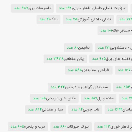
جزئیات فضای داخلی ناهار خوری
142 عدد
تاسیسات برق
487 عدد
7 عدد
فضای داخلی آموزش
25 عدد
بانک
41 عدد
 مسافر خانه
101 عدد
 - دستشویی
171 عدد
نشیمن
80 عدد
 نقشه های برق
905 عدد
پلان مقطعی
3438 عدد
167 عدد
طراحی سه بعدی
598 عدد
253 عدد
سه بعدی گیاهان و درختان
324 عدد
عدد
جاده و پل
517 عدد
مکان های تاریخی
105 عدد
یاهان
1649 عدد
قاب چوبی
94 عدد
میز و صندلی
894 عدد
 ناهار خوری
123 عدد
بلوک حیوانات
660 عدد
درب و پنجره
605 عدد