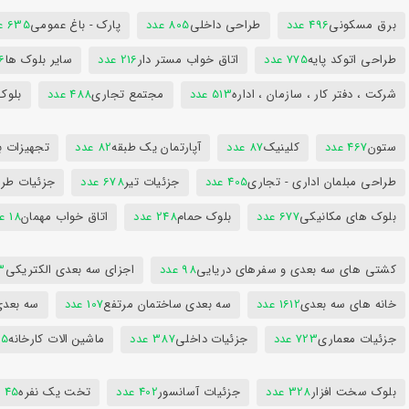
برق مسکونی
496 عدد
طراحی داخلی
805 عدد
پارک - باغ عمومی
635 عدد
طراحی اتوکد پایه
775 عدد
اتاق خواب مستر دار
216 عدد
سایر بلوک ها
96
شرکت ، دفتر کار ، سازمان ، اداره
513 عدد
مجتمع تجاری
488 عدد
بلوک
ستون
467 عدد
کلینیک
87 عدد
آپارتمان یک طبقه
82 عدد
تجهیزات ب
طراحی مبلمان اداری - تجاری
405 عدد
جزئیات تیر
678 عدد
جزئیات طرا
بلوک های مکانیکی
677 عدد
بلوک حمام
248 عدد
اتاق خواب مهمان
18 عدد
کشتی های سه بعدی و سفرهای دریایی
98 عدد
اجزای سه بعدی الکتریکی
53
خانه های سه بعدی
1612 عدد
سه بعدی ساختمان مرتفع
107 عدد
سه بعد
جزئیات معماری
723 عدد
جزئیات داخلی
387 عدد
ماشین الات کارخانه
385
بلوک سخت افزار
328 عدد
جزئیات آسانسور
402 عدد
تخت یک نفره
45 عدد