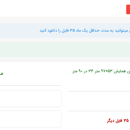
دت حداقل یک ماه 35 فایل را دانلود کنید
نام فایل : دانلود نقشه تئاتر چند منظوره - سینما - سالن کنفرانس - سالن همایش 53×97 متر 34 در 90 متر
مبل
ر