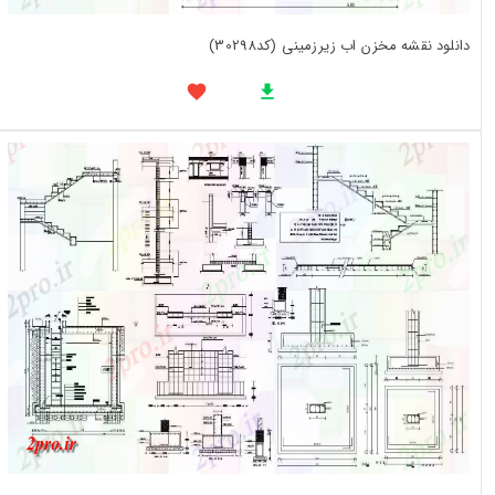
دانلود نقشه مخزن اب زیرزمینی (کد30298)