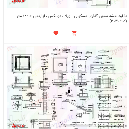
دانلود نقشه ستون گذاری مسکونی ، ویلا ، دوبلکس ، اپارتمان 16×18 متر
(کد30304)