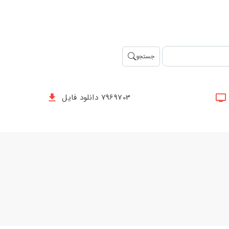
جستجو
7969703 دانلود فایل