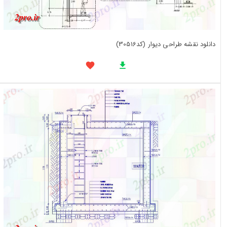
دانلود نقشه طراحی دیوار (کد30516)