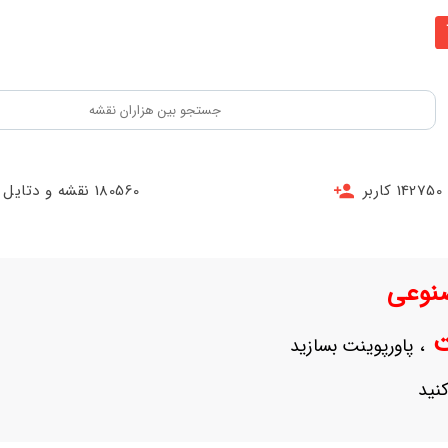
142750 کاربر
180560 نقشه و دتایل
نوعی
نت
، پاورپوینت بسازید
نید