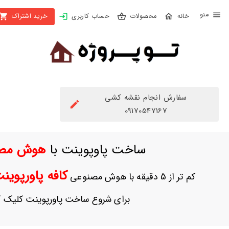
X
محصولات
حساب کاربری
خرید اشتراک
بستن
منو
محصولات
تهیه
اشتراک
سفارش انجام نقشه کشی
راهنما
09170547167
دانلود
ساخت پاوپوینت با
هوش مص
خرید
ها
کافه پاورپوی
کم تر از 5 دقیقه با هوش مصنوعی
حساب
برای شروع ساخت پاورپوینت کلیک ک
کاربری