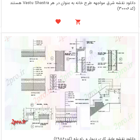
دانلود نقشه شرق مواجهه طرح خانه به عنوان در هر Vastu Shastra هستند
(کد30006)
دانلود نقشه عایق کاری دیوار و راه پله (کد29860)