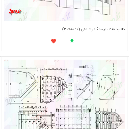
دانلود نقشه ایستگاه راه اهن (کد30756)