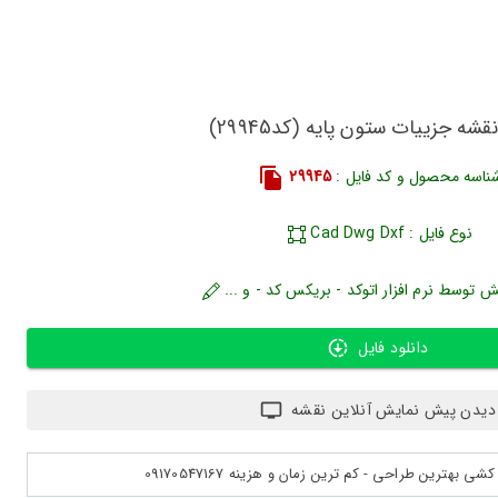
قشه جزییات ستون پایه (کد29945)
ناسه محصول و کد فایل :
29945
نوع فایل : Cad Dwg Dxf
ش توسط نرم افزار اتوکد - بریکس کد - و ...
دانلود فایل
دیدن پیش نمایش آنلاین نقشه
بهترین طراحی - کم ترین زمان و هزینه 09170547167