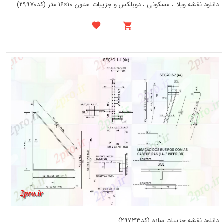
دانلود نقشه ویلا ، مسکونی ، دوبلکس و جزییات ستون 10×16 متر (کد29970)
دانلود نقشه جزییات سازه (کد29733)