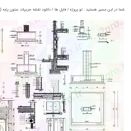
ورود
به
شما در این مسیر هستید : تو پروژه / فایل ها / دانلود نقشه جزییات ستون پایه (کد9945
حساب
کاربری
ثبت
نام
بازیابی
رمز
عبور
علاقه
مندی
ها