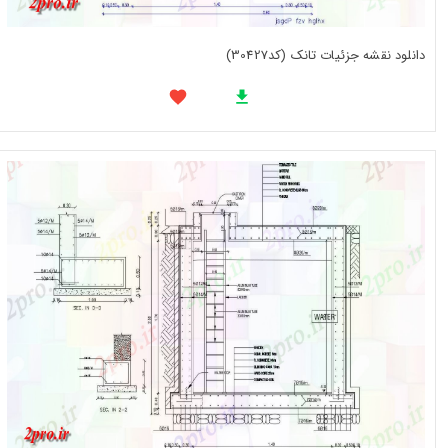
دانلود نقشه جزئیات تانک (کد30427)