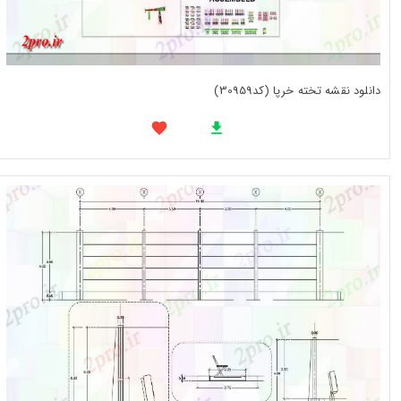
دانلود نقشه تخته خرپا (کد30959)