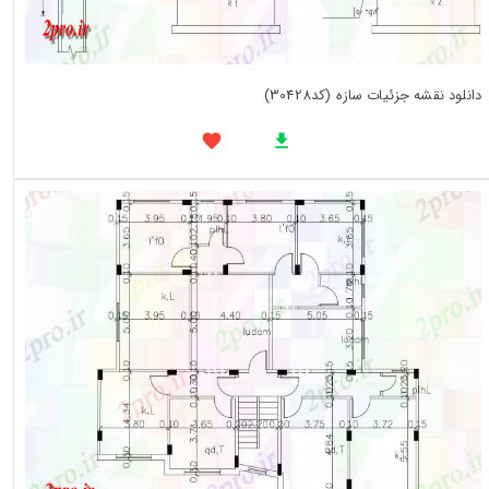
دانلود نقشه جزئیات سازه (کد30428)