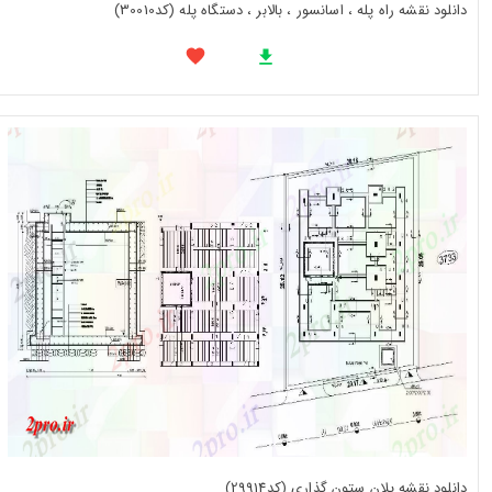
دانلود نقشه راه پله ، اسانسور ، بالابر ، دستگاه پله (کد30010)
دانلود نقشه پلان ستون گذاری (کد29914)