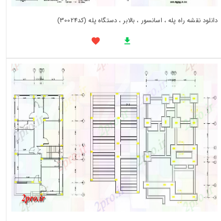
دانلود نقشه راه پله ، اسانسور ، بالابر ، دستگاه پله (کد30024)