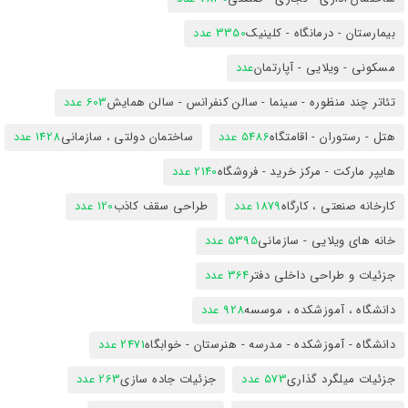
بیمارستان - درمانگاه - کلینیک
3350 عدد
مسکونی - ویلایی - آپارتمان
عدد
تئاتر چند منظوره - سینما - سالن کنفرانس - سالن همایش
603 عدد
هتل - رستوران - اقامتگاه
5486 عدد
ساختمان دولتی ، سازمانی
1428 عدد
هایپر مارکت - مرکز خرید - فروشگاه
2140 عدد
کارخانه صنعتی ، کارگاه
1879 عدد
طراحی سقف کاذب
120 عدد
خانه های ویلایی - سازمانی
5395 عدد
جزئیات و طراحی داخلی دفتر
364 عدد
دانشگاه ، آموزشکده ، موسسه
928 عدد
دانشگاه - آموزشکده - مدرسه - هنرستان - خوابگاه
2471 عدد
جزئیات میلگرد گذاری
573 عدد
جزئیات جاده سازی
263 عدد