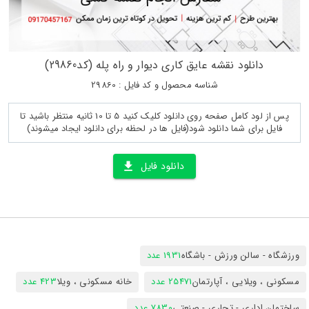
دانلود نقشه عایق کاری دیوار و راه پله (کد29860)
شناسه محصول و کد فایل : 29860
پس از لود کامل صفحه روی دانلود کلیک کنید 5 تا 10 ثانیه منتظر باشید تا
فایل برای شما دانلود شود(فایل ها در لحظه برای دانلود ایجاد میشوند)
دانلود فایل
ورزشگاه - سالن ورزش - باشگاه
1931 عدد
مسکونی ، ویلایی ، آپارتمان
25471 عدد
خانه مسکونی ، ویلا
423 عدد
ساختمان اداری - تجاری - صنعتی
7830 عدد