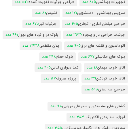
تجهیزات بهداشتی
805 عدد
طراحی جزئیات تقویت کننده
1020 عدد
سرویس بهداشتی - دستشویی
171 عدد
نشیمن
80 عدد
طراحی مبلمان اداری - تجاری
405 عدد
جزئیات تیر
678 عدد
جزئیات طراحی در و پنجره
3630 عدد
بلوک در و نرده های دیوار
461 عدد
اتوماسیون و نقشه های برق
905 عدد
پلان مقطعی
3438 عدد
بلوک های مکانیکی
677 عدد
بلوک حمام
248 عدد
اتاق خواب مهمان
18 عدد
کمد دیواری لباس
405 عدد
اتاق خواب کودکان
39 عدد
پروژه معروف
167 عدد
طراحی سه بعدی
598 عدد
کشتی های سه بعدی و سفرهای دریایی
98 عدد
اجزای سه بعدی الکتریکی
353 عدد
سه بعدی بلوک های نگهدارنده مسکونی
355 عدد