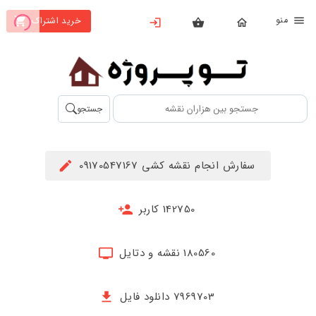
نو
خرید اشتراک
X
بستن
منو
محصولات
تهیه
جستجو
اشتراک
راهنما
سفارش انجام نقشه کشی 09170547167
دانلود
خرید
142750 کاربر
ها
180560 نقشه و دتایل
حساب
کاربری
7969703 دانلود فایل