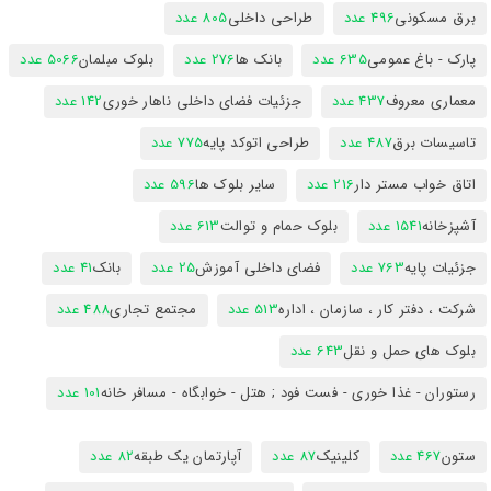
برق مسکونی
496 عدد
طراحی داخلی
805 عدد
پارک - باغ عمومی
635 عدد
بانک ها
276 عدد
بلوک مبلمان
5066 عدد
معماری معروف
437 عدد
جزئیات فضای داخلی ناهار خوری
142 عدد
تاسیسات برق
487 عدد
طراحی اتوکد پایه
775 عدد
اتاق خواب مستر دار
216 عدد
سایر بلوک ها
596 عدد
آشپزخانه
1541 عدد
بلوک حمام و توالت
613 عدد
جزئیات پایه
763 عدد
فضای داخلی آموزش
25 عدد
بانک
41 عدد
شرکت ، دفتر کار ، سازمان ، اداره
513 عدد
مجتمع تجاری
488 عدد
بلوک های حمل و نقل
643 عدد
رستوران - غذا خوری - فست فود ; هتل - خوابگاه - مسافر خانه
101 عدد
ستون
467 عدد
کلینیک
87 عدد
آپارتمان یک طبقه
82 عدد