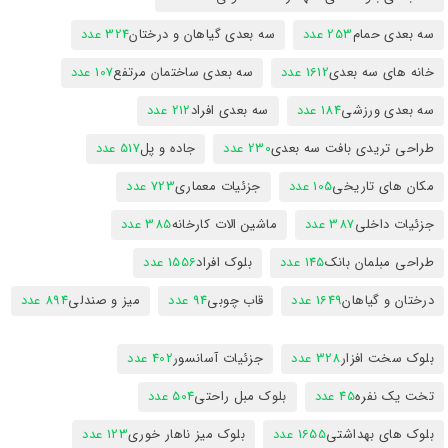
سه بعدی حمام
253 عدد
سه بعدی گیاهان و درختان
324 عدد
خانه های سه بعدی
1612 عدد
سه بعدی ساختمان مرتفع
107 عدد
سه بعدی ورزشی
184 عدد
سه بعدی افراد
212 عدد
طراحی تریدی بافت سه بعدی
230 عدد
جاده و پل
517 عدد
مکان های تاریخی
105 عدد
جزئیات معماری
723 عدد
جزئیات داخلی
387 عدد
ماشین الات کارخانه
385 عدد
طراحی مبلمان بانک
145 عدد
بلوک افراد
1556 عدد
درختان و گیاهان
1649 عدد
قاب چوبی
94 عدد
میز و صندلی
894 عدد
بلوک سخت افزار
328 عدد
جزئیات آسانسور
402 عدد
تخت یک نفره
45 عدد
بلوک مبل راحتی
504 عدد
بلوک های بهداشتی
1655 عدد
بلوک میز ناهار خوری
123 عدد