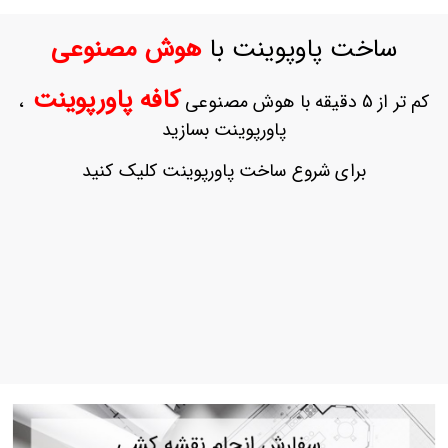
ورود
به
ساخت پاوپوینت با
هوش مصنوعی
حساب
کاربری
کافه پاورپوینت
کم تر از 5 دقیقه با هوش مصنوعی
،
ثبت
پاورپوینت بسازید
نام
بازیابی
برای شروع ساخت پاورپوینت کلیک کنید
رمز
عبور
علاقه
مندی
ها