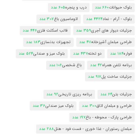
بلوک حیوانات
660 عدد
درب و پنجره
605 عدد
بلوک - آرام - نماد
4424 عدد
اتوماسیون باغ
307 عدد
جزئیات دیوار های آجری
359 عدد
قالب اسکلت فلزی
446 عدد
طراحی مبلمان آشپزخانه
411 عدد
تجهیزات بدنسازی
183 عدد
فواره
184 عدد
دو تخته
437 عدد
بلوک میز و صندلی
524 عدد
برنامه تلفن همراه
42 عدد
باغ شخصی
106 عدد
جزئیات ساخت پل
917 عدد
جزئیات بتن
64 عدد
برنامه ریزی تاریخی
92 عدد
طراحی و مبلمان اتاق
300 عدد
بلوک میز صندلی
36 عدد
طراحی پارک - محوطه - باغ
197 عدد
مبلمان رستوران - غذا خوری - فست فود - هتل
288 عدد