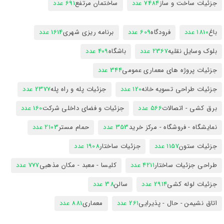
جزئیات ساخت و ساز
7484 عدد
ساختمان مرتفع
691 عدد
باغ
1810 عدد
فرودگاه
609 عدد
برنامه ریزی شهری
1614 عدد
بلوک وسایل نقلیه
2367 عدد
باشگاه
409 عدد
جزئیات پروژه های معماری عمومی
344 عدد
جزئیات طراحی تسویه خانه
120 عدد
جزئیات پله و راه پله
2377 عدد
برق کشی - اتصالات
566 عدد
جزئیات و فضای داخلی شرکت
160 عدد
نمایشگاه - فروشگاه - مرکز خرید
353 عدد
حمام مستر
2103 عدد
جزئیات ستون
1157 عدد
جزئیات ساختار
1908 عدد
طراحی جزئیات ساختار
4211 عدد
کلیسا - معبد - مکان مذهبی
777 عدد
جزئیات لوله کشی
2914 عدد
سالن
38 عدد
اتاق نشیمن - حال - پذیرایی
261 عدد
معماری
881 عدد