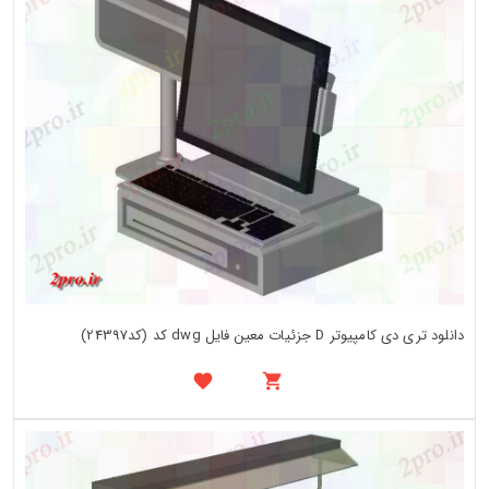
دانلود تری دی کامپیوتر D جزئیات معین فایل dwg کد (کد24397)