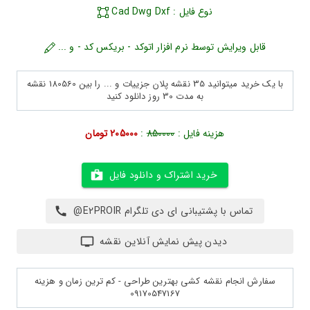
نوع فایل : Cad Dwg Dxf
قابل ویرایش توسط نرم افزار اتوکد - بریکس کد - و ...
با یک خرید میتوانید 35 نقشه پلان جزییات و ... را بین 180560 نقشه
به مدت 30 روز دانلود کنید
هزینه فایل :
850000
:
205000 تومان
خرید اشتراک و دانلود فایل
تماس با پشتیبانی ای دی تلگرام E2PROIR@
دیدن پیش نمایش آنلاین نقشه
سفارش انجام نقشه کشی بهترین طراحی - کم ترین زمان و هزینه
09170547167