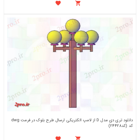
دانلود تری دی مدل D از لامپ الکتریکی ارسال طرح بلوک در فرمت dwg
کد (کد24428)