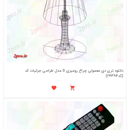
دانلود تری دی معمولی چراغ رومیزی D مدل طراحی جزئیات کد
(کد24394)