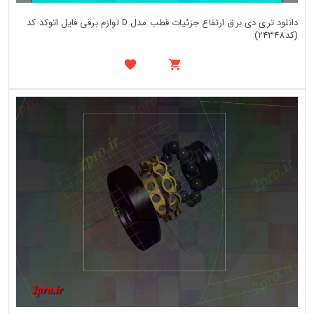
دانلود تری دی برق ارتفاع جزئیات قطب مدل D لوازم برقی فایل اتوکد کد
(کد24348)