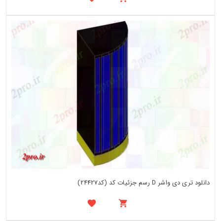
دانلود تری دی واشر D رسم جزئیات کد (کد24427)