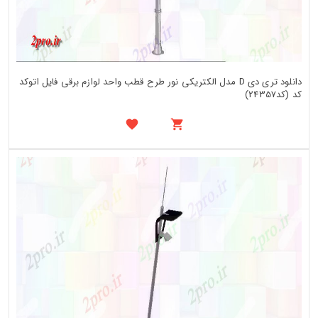
دانلود تری دی D مدل الکتریکی نور طرح قطب واحد لوازم برقی فایل اتوکد
کد (کد24357)