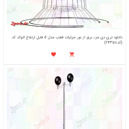
دانلود تری دی جزء برق از نور جزئیات قطب مدل d فایل ارتفاع اتوکد کد
(کد24358)