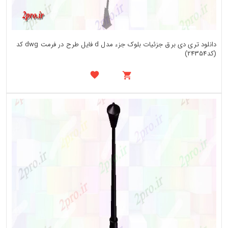
دانلود تری دی برق جزئیات بلوک جزء مدل d فایل طرح در فرمت dwg کد
(کد24354)