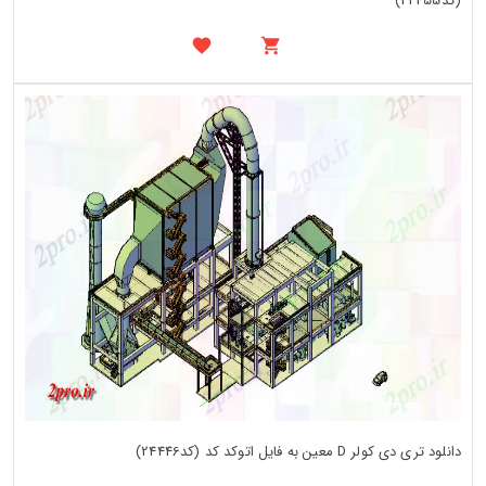
(کد24455)
دانلود تری دی کولر D معین به فایل اتوکد کد (کد24446)