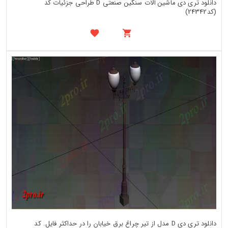
دانلود تری دی ماشین آلات سنگین صنعتی D طراحی جزئیات کد
(کد24342)
دانلود تری دی D مدل از تیر چراغ برق خیابان را در حداکثر فایل. کد