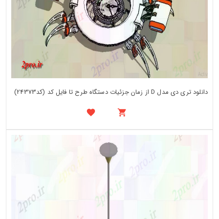
دانلود تری دی مدل D از زمان جزئیات دستگاه طرح تا فایل کد (کد24373)