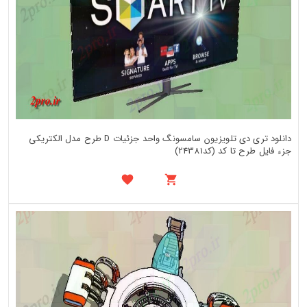
دانلود تری دی تلویزیون سامسونگ واحد جزئیات D طرح مدل الکتریکی
جزء فایل طرح تا کد (کد24381)