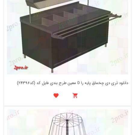
دانلود تری دی چخماق پایه را D معین طرح بندی فایل کد (کد24396)