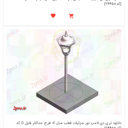
(کد24458)
دانلود تری دی لامپ نور جزئیات قطب مدل d طرح حداکثر فایل D کد