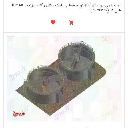
دانلود تری دی مدل D از توپ، شعاعی بلوک ماشین آلات جزئیات D MAX
فایل کد (کد24343)