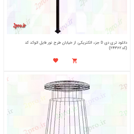
دانلود تری دی D جزء الکتریکی از خیابان طرح نور فایل اتوکد کد
(کد24362)