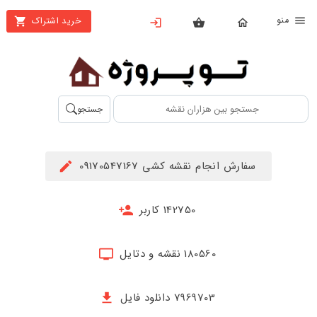
نو
خرید اشتراک
X
بستن
منو
محصولات
تهیه
جستجو
اشتراک
راهنما
سفارش انجام نقشه کشی 09170547167
دانلود
خرید
142750 کاربر
ها
180560 نقشه و دتایل
حساب
کاربری
7969703 دانلود فایل