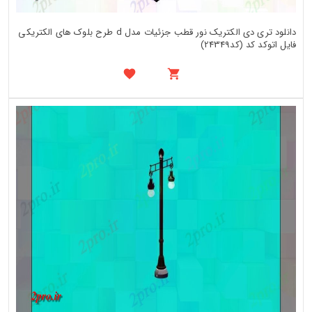
دانلود تری دی الکتریک نور قطب جزئیات مدل d طرح بلوک های الکتریکی
فایل اتوکد کد (کد24349)