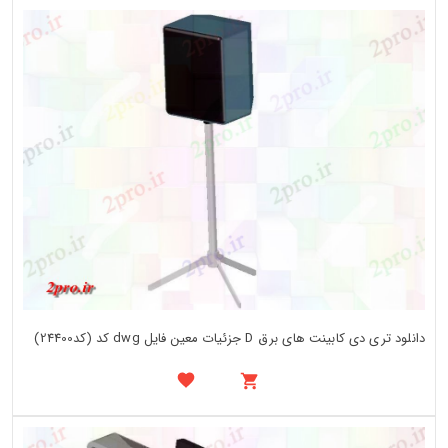
دانلود تری دی کابینت های برق D جزئیات معین فایل dwg کد (کد24400)