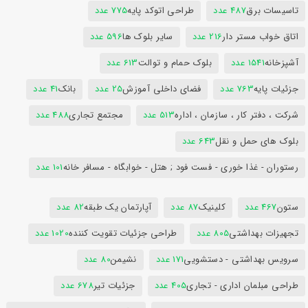
تاسیسات برق
487 عدد
طراحی اتوکد پایه
775 عدد
اتاق خواب مستر دار
216 عدد
سایر بلوک ها
596 عدد
آشپزخانه
1541 عدد
بلوک حمام و توالت
613 عدد
جزئیات پایه
763 عدد
فضای داخلی آموزش
25 عدد
بانک
41 عدد
شرکت ، دفتر کار ، سازمان ، اداره
513 عدد
مجتمع تجاری
488 عدد
بلوک های حمل و نقل
643 عدد
رستوران - غذا خوری - فست فود ; هتل - خوابگاه - مسافر خانه
101 عدد
ستون
467 عدد
کلینیک
87 عدد
آپارتمان یک طبقه
82 عدد
تجهیزات بهداشتی
805 عدد
طراحی جزئیات تقویت کننده
1020 عدد
سرویس بهداشتی - دستشویی
171 عدد
نشیمن
80 عدد
طراحی مبلمان اداری - تجاری
405 عدد
جزئیات تیر
678 عدد