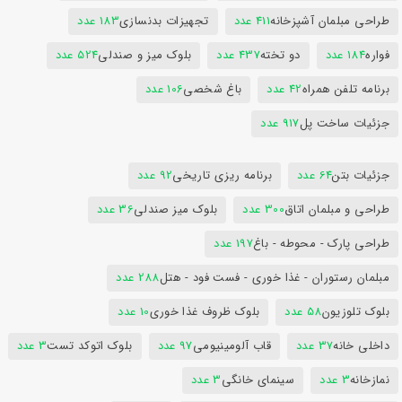
طراحی مبلمان آشپزخانه
411 عدد
تجهیزات بدنسازی
183 عدد
فواره
184 عدد
دو تخته
437 عدد
بلوک میز و صندلی
524 عدد
برنامه تلفن همراه
42 عدد
باغ شخصی
106 عدد
جزئیات ساخت پل
917 عدد
جزئیات بتن
64 عدد
برنامه ریزی تاریخی
92 عدد
طراحی و مبلمان اتاق
300 عدد
بلوک میز صندلی
36 عدد
طراحی پارک - محوطه - باغ
197 عدد
مبلمان رستوران - غذا خوری - فست فود - هتل
288 عدد
بلوک تلوزیون
58 عدد
بلوک ظروف غذا خوری
10 عدد
داخلی خانه
37 عدد
قاب آلومینیومی
97 عدد
بلوک اتوکد تست
3 عدد
نمازخانه
3 عدد
سینمای خانگی
3 عدد