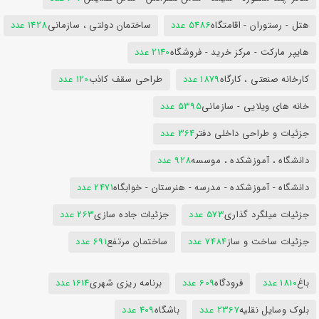
هتل - رستوران - اقامتگاه
5486 عدد
ساختمان دولتی ، سازمانی
1428 عدد
هایپر مارکت - مرکز خرید - فروشگاه
2140 عدد
کارخانه صنعتی ، کارگاه
1879 عدد
طراحی سقف کاذب
120 عدد
خانه های ویلایی - سازمانی
5395 عدد
جزئیات و طراحی داخلی دفتر
364 عدد
دانشگاه ، آموزشکده ، موسسه
928 عدد
دانشگاه - آموزشکده - مدرسه - هنرستان - خوابگاه
2471 عدد
جزئیات میلگرد گذاری
573 عدد
جزئیات جاده سازی
263 عدد
جزئیات ساخت و ساز
7484 عدد
ساختمان مرتفع
691 عدد
باغ
1810 عدد
فرودگاه
609 عدد
برنامه ریزی شهری
1614 عدد
بلوک وسایل نقلیه
2367 عدد
باشگاه
409 عدد