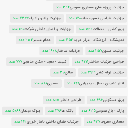
جزئیات پروژه های معماری عمومی
344 عدد
جزئیات طراحی تسویه خانه
120 عدد
جزئیات پله و راه پله
2377 عدد
برق کشی - اتصالات
566 عدد
جزئیات و فضای داخلی شرکت
160 عدد
نمایشگاه - فروشگاه - مرکز خرید
353 عدد
حمام مستر
2103 عدد
جزئیات ستون
1157 عدد
جزئیات ساختار
1908 عدد
طراحی جزئیات ساختار
4211 عدد
کلیسا - معبد - مکان مذهبی
777 عدد
جزئیات لوله کشی
2914 عدد
سالن
38 عدد
اتاق نشیمن - حال - پذیرایی
261 عدد
معماری
881 عدد
برق مسکونی
496 عدد
طراحی داخلی
805 عدد
پارک - باغ عمومی
635 عدد
بانک ها
276 عدد
بلوک مبلمان
5066 عدد
معماری معروف
437 عدد
جزئیات فضای داخلی ناهار خوری
142 عدد