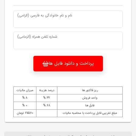
نام و نام خانوادگی به فارسی (الزامی)
شماره تلفن همراه (الزمامی)
پرداخت و دانلود فایل ها
ریز فاکتور ها
درصد هزینه
میزان مالیات
واحد فروش
32 %
8 %
فایل ها
68 %
0 %
مبلغ تقریبی قابل پرداخت با محاسبه مالیات
211560 تومان