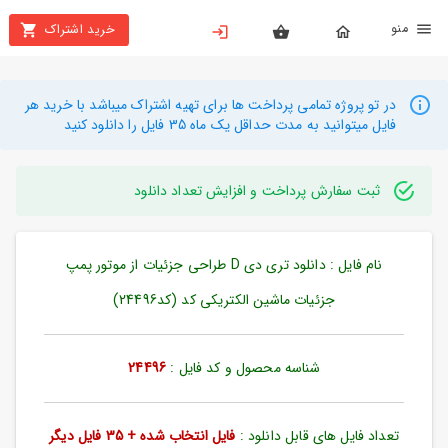
نو
خرید اشتراک
X
بستن
منو
محصولات
در تو پروژه تمامی پرداخت ها برای تهیه اشتراک میباشد با خرید هر
فایل میتوانید به مدت حداقل یک ماه 35 فایل را دانلود کنید
تهیه
اشتراک
ثبت سفارش پرداخت و افزایش تعداد دانلود
راهنما
نام فایل : دانلود تری دی D طراحی جزئیات از موتور پمپ
دانلود
خرید
جزئیات ماشین الکتریکی کد (کد24496)
ها
شناسه محصول و کد فایل :
24496
حساب
کاربری
تعداد فایل های قابل دانلود :
فایل انتخاب شده + 35 فایل دیگر