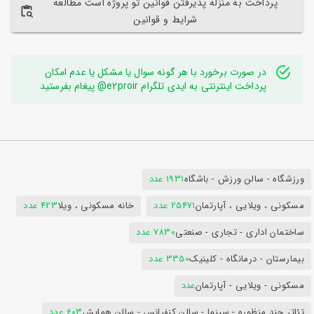
پرداخت به منزله پذیرفتن قوانین تو پروژه است مطالعه
شرایط و قوانین
در صورت برخورد با هر گونه سوال یا مشکل یا عدم امکان
پرداخت اینترنتی به ایدی تلگرام e2proir@ پیغام بفرستید
ورزشگاه - سالن ورزش - باشگاه
1931 عدد
مسکونی ، ویلایی ، آپارتمان
25471 عدد
خانه مسکونی ، ویلا
423 عدد
ساختمان اداری - تجاری - صنعتی
7830 عدد
بیمارستان - درمانگاه - کلینیک
3350 عدد
مسکونی - ویلایی - آپارتمان
عدد
تئاتر چند منظوره - سینما - سالن کنفرانس - سالن همایش
603 عدد