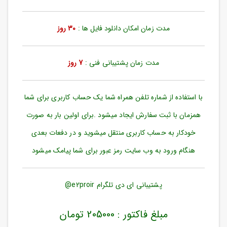
ورود
به
حساب
مدت زمان امکان دانلود فایل ها :
30 روز
کاربری
ثبت
مدت زمان پشتیبانی فنی :
7 روز
نام
بازیابی
رمز
با استفاده از شماره تلفن همراه شما یک حساب کاربری برای شما
عبور
همزمان با ثبت سفارش ایجاد میشود .برای اولین بار به صورت
علاقه
خودکار به حساب کاربری منتقل میشوید و در دفعات بعدی
مندی
ها
هنگام ورود به وب سایت رمز عبور برای شما پیامک میشود
پشتیبانی ای دی تلگرام e2proir@
مبلغ فاکتور : 205000 تومان