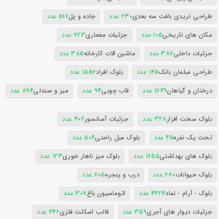
طراحی تریدی بافت سه بعدی
230 عدد
جاده و پل
517 عدد
مکان های تاریخی
105 عدد
جزئیات معماری
723 عدد
جزئیات داخلی
387 عدد
ماشین الات کارخانه
385 عدد
طراحی مبلمان بانک
145 عدد
بلوک افراد
1556 عدد
درختان و گیاهان
1649 عدد
قاب چوبی
94 عدد
میز و صندلی
894 عدد
بلوک سخت افزار
328 عدد
جزئیات آسانسور
402 عدد
تخت یک نفره
45 عدد
بلوک مبل راحتی
504 عدد
بلوک های بهداشتی
1655 عدد
بلوک میز ناهار خوری
123 عدد
بلوک حیوانات
660 عدد
درب و پنجره
605 عدد
بلوک - آرام - نماد
4424 عدد
اتوماسیون باغ
307 عدد
جزئیات دیوار های آجری
359 عدد
قالب اسکلت فلزی
446 عدد