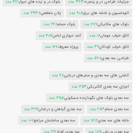
جزئیات طراحی در و پنجره
3630 عدد
بلوک در و نرده های دیوار
461 عدد
اتوماسیون و نقشه های برق
905 عدد
پلان مقطعی
3438 عدد
بلوک های مکانیکی
677 عدد
بلوک حمام
248 عدد
اتاق خواب مهمان
18 عدد
کمد دیواری لباس
405 عدد
اتاق خواب کودکان
39 عدد
پروژه معروف
167 عدد
طراحی سه بعدی
598 عدد
کشتی های سه بعدی و سفرهای دریایی
98 عدد
اجزای سه بعدی الکتریکی
353 عدد
سه بعدی بلوک های نگهدارنده مسکونی
355 عدد
سه بعدی حمام
253 عدد
سه بعدی گیاهان و درختان
324 عدد
خانه های سه بعدی
1612 عدد
سه بعدی ساختمان مرتفع
107 عدد
سه بعدی ورزشی
184 عدد
سه بعدی افراد
212 عدد