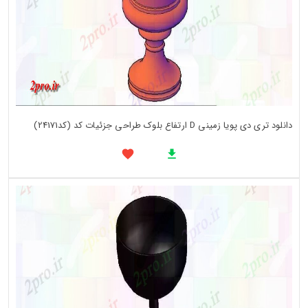
دانلود تری دی پویا زمینی D ارتفاع بلوک طراحی جزئیات کد (کد24171)