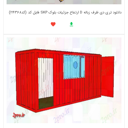
دانلود تری دی ظرف زباله D ارتفاع جزئیات بلوک SKP فایل کد (کد24368)