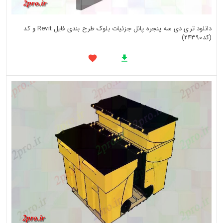
دانلود تری دی سه پنجره پانل جزئیات بلوک طرح بندی فایل Revit و کد
(کد24390)