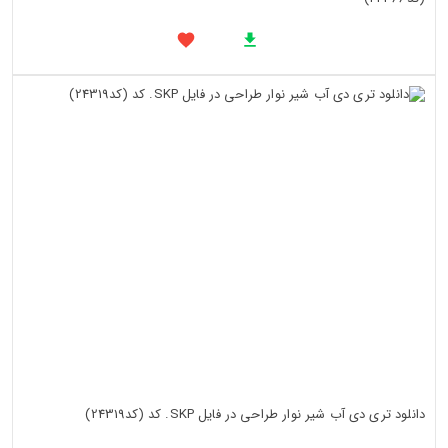
دانلود تری دی آب شیر نوار طراحی در فایل SKP. کد (کد24319)