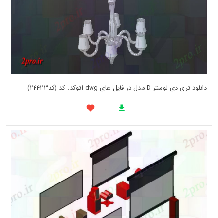
دانلود تری دی لوستر D مدل در فایل های dwg اتوکد. کد (کد24423)