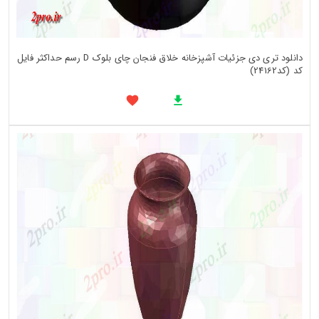
دانلود تری دی جزئیات آشپزخانه خلاق فنجان چای بلوک D رسم حداکثر فایل
کد (کد24162)