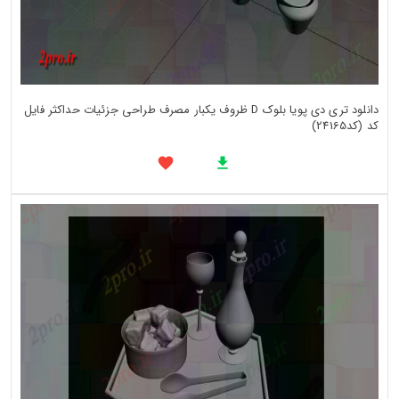
دانلود تری دی پویا بلوک D ظروف یکبار مصرف طراحی جزئیات حداکثر فایل
کد (کد24165)