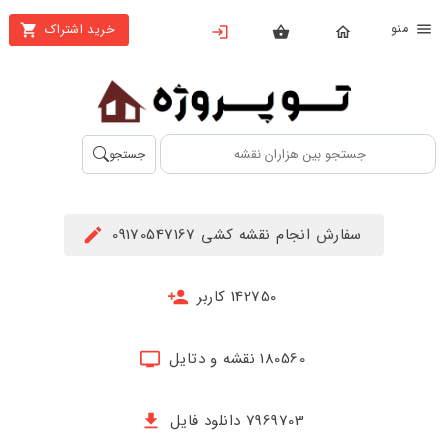
نو
خرید اشتراک
X
بستن
منو
محصولات
تهیه
جستجو
اشتراک
راهنما
سفارش انجام نقشه کشی 09170547167
دانلود
خرید
142750 کاربر
ها
180560 نقشه و دتایل
حساب
کاربری
7969703 دانلود فایل