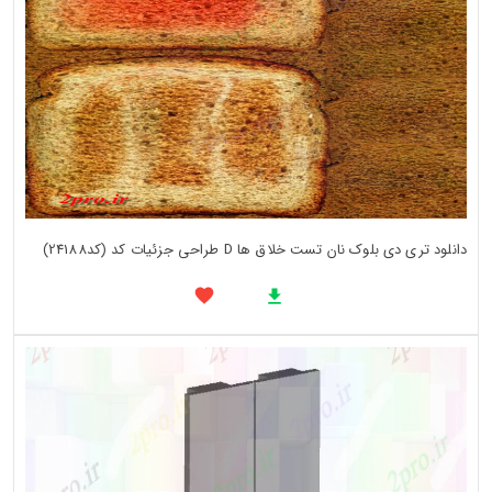
دانلود تری دی بلوک نان تست خلاق ها D طراحی جزئیات کد (کد24188)