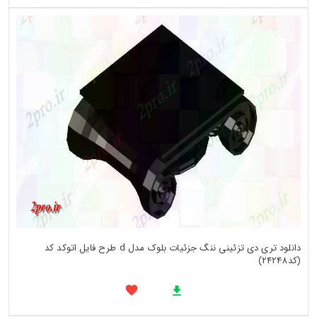
دانلود تری دی تزئینی ننگ جزئیات بلوک مدل d طرح فایل اتوکد کد
(کد24248)