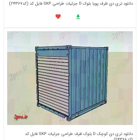
دانلود تری دی ظرف پویا بلوک D جزئیات طراحی SKP فایل کد (کد24367)
دانلود تری دی کوچک D بلوک ظرف طراحی جزئیات SKP فایل کد
(کد24366)