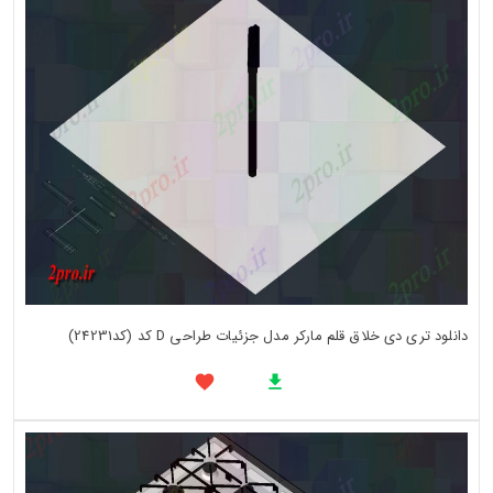
دانلود تری دی خلاق قلم مارکر مدل جزئیات طراحی D کد (کد24231)