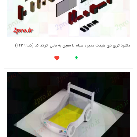
دانلود تری دی هیئت مدیره سیاه D معین به فایل اتوکد کد (کد24399)