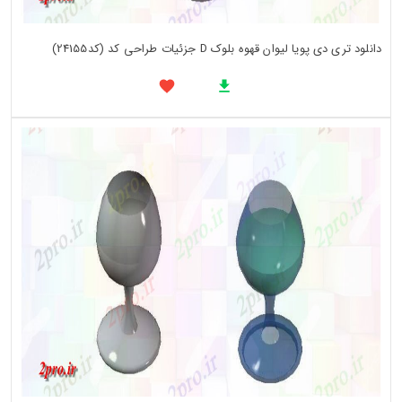
دانلود تری دی پویا لیوان قهوه بلوک D جزئیات طراحی کد (کد24155)