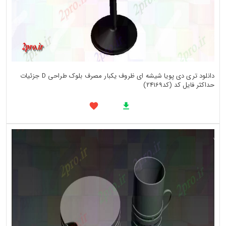
دانلود تری دی پویا شیشه ای ظروف یکبار مصرف بلوک طراحی D جزئیات
حداکثر فایل کد (کد24169)