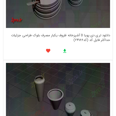
دانلود تری دی پویا D آشپزخانه ظروف یکبار مصرف بلوک طراحی جزئیات
حداکثر فایل کد (کد24166)