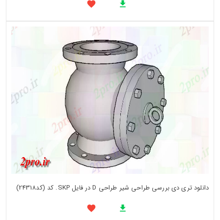
دانلود تری دی بررسی طراحی شیر طراحی D در فایل SKP. کد (کد24318)