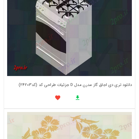
دانلود تری دی اجاق گاز مدرن مدل D جزئیات طراحی کد (کد24203)