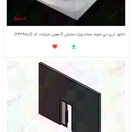
دانلود تری دی نمونه ممتاز ویژه نمایش D معین جزئیات کد (کد24395)