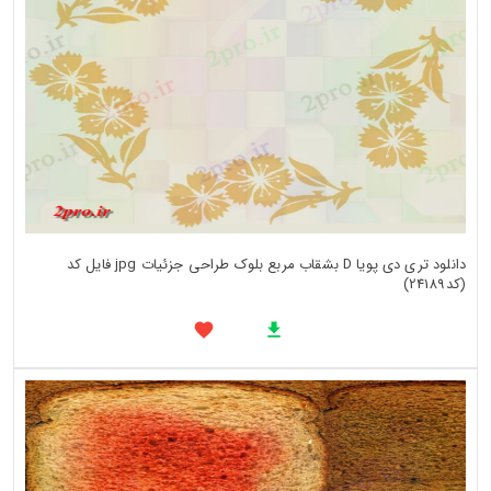
دانلود تری دی پویا D بشقاب مربع بلوک طراحی جزئیات jpg فایل کد
(کد24189)