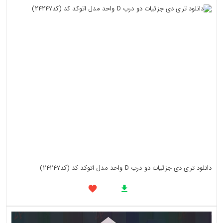
دانلود تری دی جزئیات دو درب D واحد مدل اتوکد کد (کد24247)