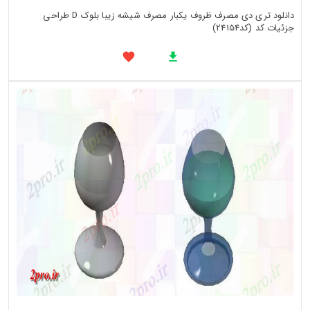
دانلود تری دی مصرف ظروف یکبار مصرف شیشه زیبا بلوک D طراحی
جزئیات کد (کد24154)