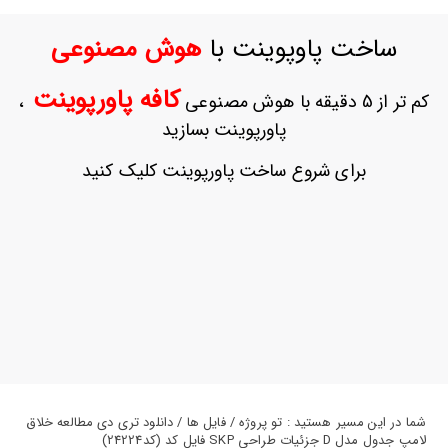
ورود
به
ساخت پاوپوینت با
هوش مصنوعی
حساب
کاربری
کافه پاورپوینت
کم تر از 5 دقیقه با هوش مصنوعی
،
ثبت
پاورپوینت بسازید
نام
بازیابی
برای شروع ساخت پاورپوینت کلیک کنید
رمز
عبور
علاقه
مندی
ها
شما در این مسیر هستید : تو پروژه / فایل ها / دانلود تری دی مطالعه خلاق
لامپ جدول مدل D جزئیات طراحی SKP فایل کد (کد24224)