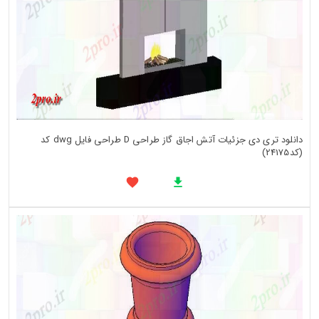
دانلود تری دی جزئیات آتش اجاق گاز طراحی D طراحی فایل dwg کد
(کد24175)