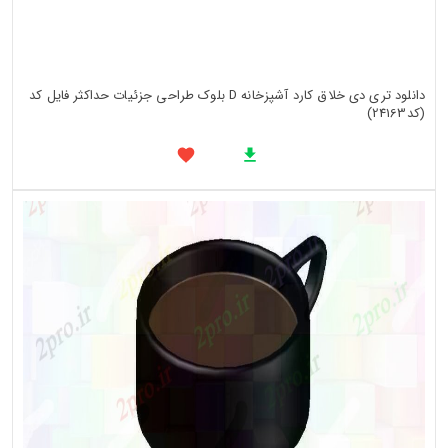
دانلود تری دی خلاق کارد آشپزخانه D بلوک طراحی جزئیات حداکثر فایل کد
(کد24163)