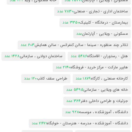
مسکونی ، ویلایی ، آپارتمان
25471 عدد
خانه مسکونی ، ویلا
423 عدد
ساختمان اداری - تجاری - صنعتی
7830 عدد
بیمارستان - درمانگاه - کلینیک
3350 عدد
مسکونی - ویلایی - آپارتمان
عدد
تئاتر چند منظوره - سینما - سالن کنفرانس - سالن همایش
603 عدد
هتل - رستوران - اقامتگاه
5486 عدد
ساختمان دولتی ، سازمانی
1428 عدد
هایپر مارکت - مرکز خرید - فروشگاه
2140 عدد
کارخانه صنعتی ، کارگاه
1879 عدد
طراحی سقف کاذب
120 عدد
خانه های ویلایی - سازمانی
5395 عدد
جزئیات و طراحی داخلی دفتر
364 عدد
دانشگاه ، آموزشکده ، موسسه
928 عدد
دانشگاه - آموزشکده - مدرسه - هنرستان - خوابگاه
2471 عدد