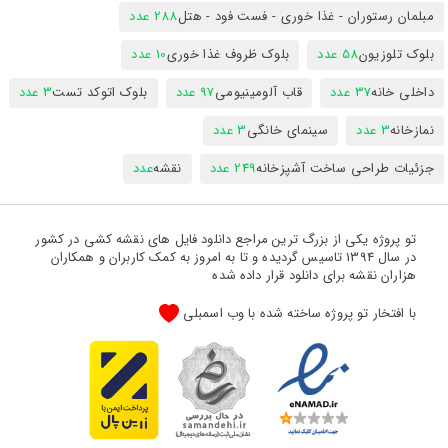
مبلمان رستوران - غذا خوری - فست فود - هتل
288 عدد
بلوک تلوزیون
58 عدد
بلوک ظروف غذا خوری
10 عدد
داخلی خانه
37 عدد
قاب آلومینیومی
97 عدد
بلوک اتوکد تست
3 عدد
نمازخانه
3 عدد
سینمای خانگی
3 عدد
جزئیات طراحی ساخت آشپزخانه
249 عدد
نقشه
عدد
تو پروژه یکی از بزرگ ترین مراجع دانلود فایل های نقشه کشی در کشور
در سال 1394 تاسیس گردیده و تا به امروز به کمک کاربران و همکاران
هزاران نقشه برای دانلود قرار داده شده
با افتخار تو پروژه ساخته شده با وب اسمبلی