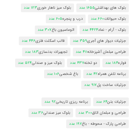
بلوک های بهداشتی
1655 عدد
بلوک میز ناهار خوری
123 عدد
بلوک حیوانات
660 عدد
درب و پنجره
605 عدد
بلوک - آرام - نماد
4424 عدد
اتوماسیون باغ
307 عدد
جزئیات دیوار های آجری
359 عدد
قالب اسکلت فلزی
446 عدد
طراحی مبلمان آشپزخانه
411 عدد
تجهیزات بدنسازی
183 عدد
فواره
184 عدد
دو تخته
437 عدد
بلوک میز و صندلی
524 عدد
برنامه تلفن همراه
42 عدد
باغ شخصی
106 عدد
جزئیات ساخت پل
917 عدد
جزئیات بتن
64 عدد
برنامه ریزی تاریخی
92 عدد
طراحی و مبلمان اتاق
300 عدد
بلوک میز صندلی
36 عدد
طراحی پارک - محوطه - باغ
197 عدد