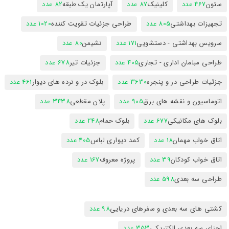
ستون
467 عدد
کلینیک
87 عدد
آپارتمان یک طبقه
82 عدد
تجهیزات بهداشتی
805 عدد
طراحی جزئیات تقویت کننده
1020 عدد
سرویس بهداشتی - دستشویی
171 عدد
نشیمن
80 عدد
طراحی مبلمان اداری - تجاری
405 عدد
جزئیات تیر
678 عدد
جزئیات طراحی در و پنجره
3630 عدد
بلوک در و نرده های دیوار
461 عدد
اتوماسیون و نقشه های برق
905 عدد
پلان مقطعی
3438 عدد
بلوک های مکانیکی
677 عدد
بلوک حمام
248 عدد
اتاق خواب مهمان
18 عدد
کمد دیواری لباس
405 عدد
اتاق خواب کودکان
39 عدد
پروژه معروف
167 عدد
طراحی سه بعدی
598 عدد
کشتی های سه بعدی و سفرهای دریایی
98 عدد
اجزای سه بعدی الکتریکی
353 عدد