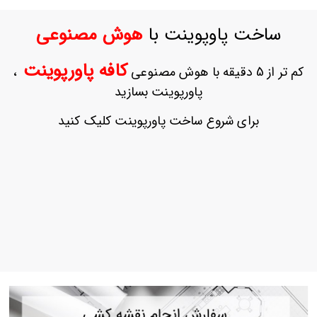
ورود
به
ساخت پاوپوینت با
هوش مصنوعی
حساب
کاربری
کافه پاورپوینت
کم تر از 5 دقیقه با هوش مصنوعی
،
ثبت
پاورپوینت بسازید
نام
بازیابی
برای شروع ساخت پاورپوینت کلیک کنید
رمز
عبور
علاقه
مندی
ها