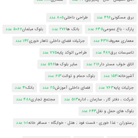
برق مسکونی
496 عدد
طراحی داخلی
805 عدد
پارک - باغ عمومی
635 عدد
بانک ها
276 عدد
بلوک مبلمان
5066 عدد
معماری معروف
437 عدد
جزئیات فضای داخلی ناهار خوری
142 عدد
تاسیسات برق
487 عدد
طراحی اتوکد پایه
775 عدد
اتاق خواب مستر دار
216 عدد
سایر بلوک ها
596 عدد
آشپزخانه
1541 عدد
بلوک حمام و توالت
613 عدد
جزئیات پایه
763 عدد
فضای داخلی آموزش
25 عدد
بانک
41 عدد
شرکت ، دفتر کار ، سازمان ، اداره
513 عدد
مجتمع تجاری
488 عدد
بلوک های حمل و نقل
643 عدد
رستوران - غذا خوری - فست فود ; هتل - خوابگاه - مسافر خانه
101 عدد