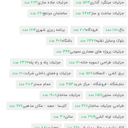
جزئیات میلگرد گذاری
573 عدد
جزئیات جاده سازی
263 عدد
جزئیات ساخت و ساز
7484 عدد
ساختمان مرتفع
691 عدد
باغ
1810 عدد
فرودگاه
609 عدد
برنامه ریزی شهری
1614 عدد
بلوک وسایل نقلیه
2367 عدد
باشگاه
409 عدد
جزئیات پروژه های معماری عمومی
344 عدد
جزئیات طراحی تسویه خانه
120 عدد
جزئیات پله و راه پله
2377 عدد
برق کشی - اتصالات
566 عدد
جزئیات و فضای داخلی شرکت
160 عدد
نمایشگاه - فروشگاه - مرکز خرید
353 عدد
حمام مستر
2103 عدد
جزئیات ستون
1157 عدد
جزئیات ساختار
1908 عدد
طراحی جزئیات ساختار
4211 عدد
کلیسا - معبد - مکان مذهبی
777 عدد
جزئیات لوله کشی
2914 عدد
سالن
38 عدد
اتاق نشیمن - حال - پذیرایی
261 عدد
معماری
881 عدد