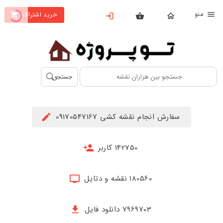
نو
خرید اشتراک
X
بستن
منو
محصولات
تهیه
جستجو
اشتراک
راهنما
سفارش انجام نقشه کشی 09170547167
دانلود
خرید
142750 کاربر
ها
180560 نقشه و دتایل
حساب
کاربری
7969703 دانلود فایل