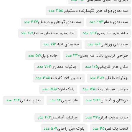
سه بعدی بلوک های نگهدارنده مسکونی
355 عدد
سه بعدی حمام
253 عدد
سه بعدی گیاهان و درختان
324 عدد
خانه های سه بعدی
1612 عدد
سه بعدی ساختمان مرتفع
107 عدد
سه بعدی ورزشی
184 عدد
سه بعدی افراد
212 عدد
طراحی تریدی بافت سه بعدی
230 عدد
جاده و پل
517 عدد
مکان های تاریخی
105 عدد
جزئیات معماری
723 عدد
جزئیات داخلی
387 عدد
ماشین الات کارخانه
385 عدد
طراحی مبلمان بانک
145 عدد
بلوک افراد
1556 عدد
درختان و گیاهان
1649 عدد
قاب چوبی
94 عدد
میز و صندلی
894 عدد
بلوک سخت افزار
328 عدد
جزئیات آسانسور
402 عدد
تخت یک نفره
45 عدد
بلوک مبل راحتی
504 عدد