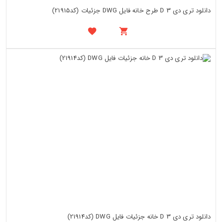
دانلود تری دی 3 D طرح خانه فایل DWG جزئیات (کد21915)
دانلود تری دی 3 D خانه جزئیات فایل DWG (کد21914)