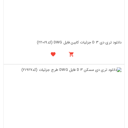
دانلود تری دی 3 D جزئیات کابین فایل DWG (کد22019)