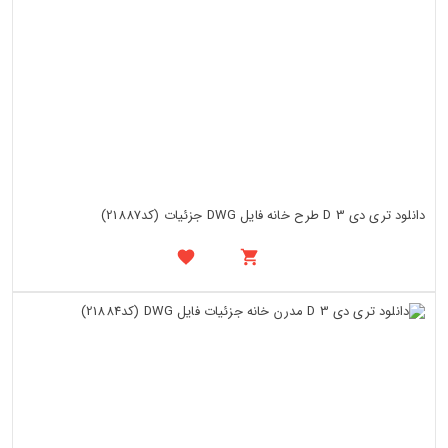
دانلود تری دی 3 D طرح خانه فایل DWG جزئیات (کد21887)