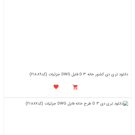
دانلود تری دی کشور خانه 3 D فایل DWG جزئیات (کد21889)