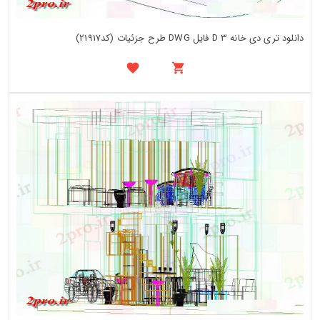
دانلود تری دی خانه 3 D فایل DWG طرح جزئیات (کد21917)