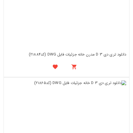
دانلود تری دی 3 D مدرن خانه جزئیات فایل DWG (کد21884)