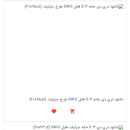
دانلود تری دی خانه 3 D فایل DWG طرح جزئیات (کد21895)