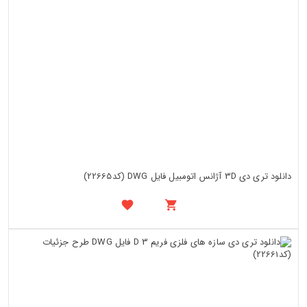
دانلود تری دی 3D آژانس اتومبیل فایل DWG (کد22665)