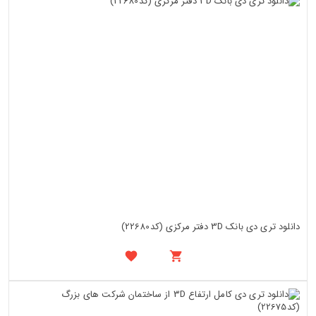
دانلود تری دی بانک 3D دفتر مرکزی (کد22680)