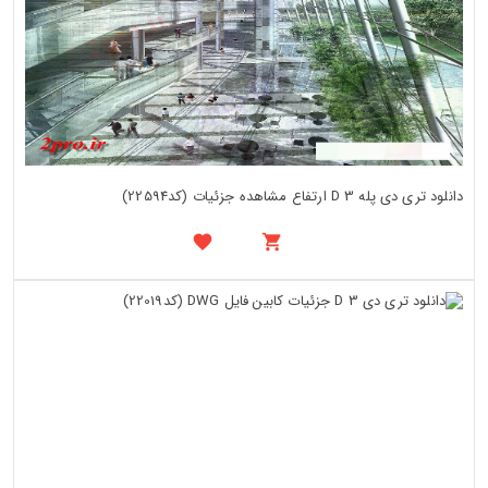
دانلود تری دی پله 3 D ارتفاع مشاهده جزئیات (کد22594)