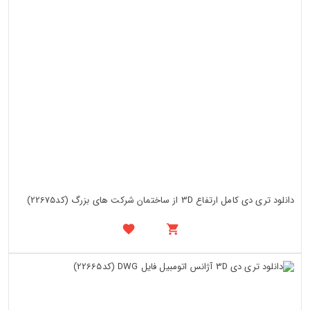
دانلود تری دی کامل ارتفاع 3D از ساختمان شرکت های بزرگ (کد22675)