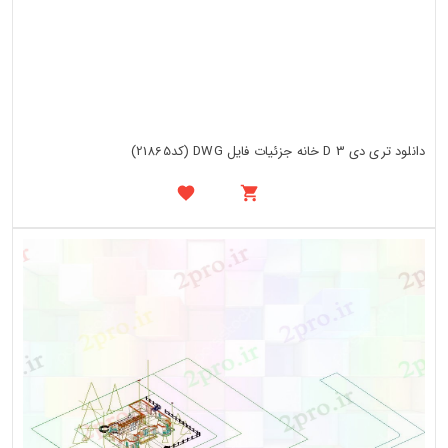
دانلود تری دی 3 D خانه جزئیات فایل DWG (کد21865)