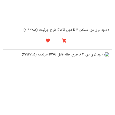
دانلود تری دی مسکن 3 D فایل DWG طرح جزئیات (کد21927)