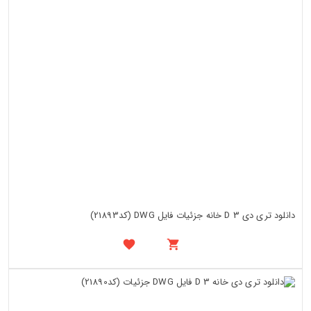
دانلود تری دی 3 D خانه جزئیات فایل DWG (کد21893)