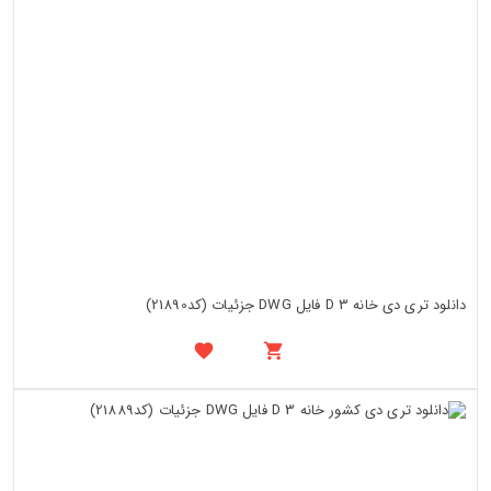
دانلود تری دی خانه 3 D فایل DWG جزئیات (کد21890)