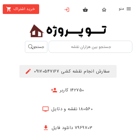
نو
خرید اشتراک
X
بستن
منو
محصولات
تهیه
جستجو
اشتراک
راهنما
سفارش انجام نقشه کشی 09170547167
دانلود
خرید
142750 کاربر
ها
180560 نقشه و دتایل
حساب
کاربری
7969703 دانلود فایل