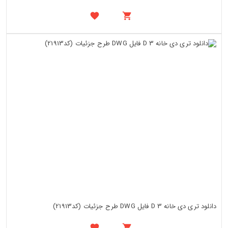
دانلود تری دی خانه 3 D فایل DWG طرح جزئیات (کد21913)