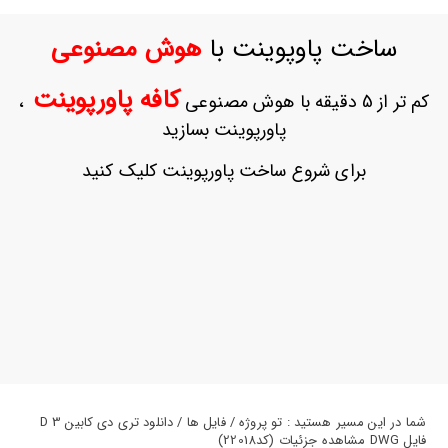
ورود
به
ساخت پاوپوینت با
هوش مصنوعی
حساب
کاربری
کافه پاورپوینت
کم تر از 5 دقیقه با هوش مصنوعی
،
ثبت
پاورپوینت بسازید
نام
بازیابی
برای شروع ساخت پاورپوینت کلیک کنید
رمز
عبور
علاقه
مندی
ها
شما در این مسیر هستید : تو پروژه / فایل ها / دانلود تری دی کابین 3 D
فایل DWG مشاهده جزئیات (کد22018)