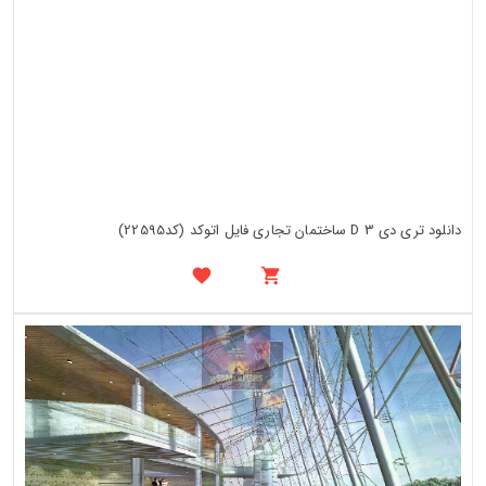
دانلود تری دی 3 D ساختمان تجاری فایل اتوکد (کد22595)