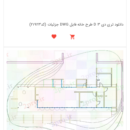
دانلود تری دی 3 D طرح خانه فایل DWG جزئیات (کد21923)