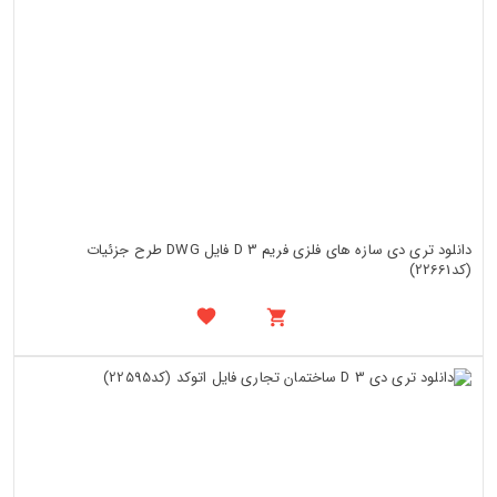
دانلود تری دی سازه های فلزی فریم 3 D فایل DWG طرح جزئیات
(کد22661)