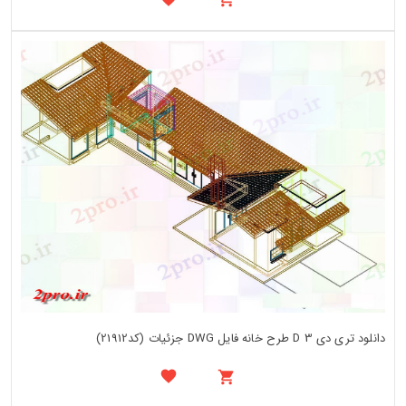
دانلود تری دی 3 D طرح خانه فایل DWG جزئیات (کد21912)