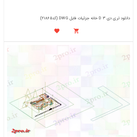
دانلود تری دی 3 D خانه جزئیات فایل DWG (کد21865)