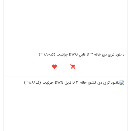
دانلود تری دی خانه 3 D فایل DWG جزئیات (کد21890)