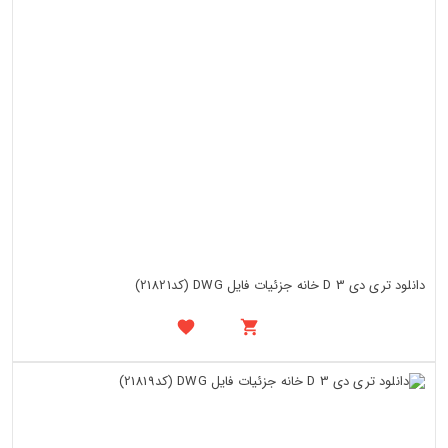
دانلود تری دی 3 D خانه جزئیات فایل DWG (کد21821)