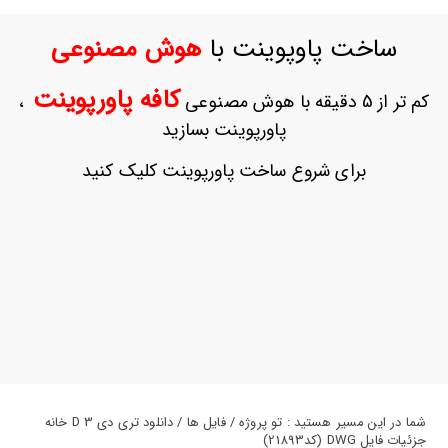
ورود
به
ساخت پاوپوینت با
هوش مصنوعی
حساب
کاربری
کافه پاورپوینت
کم تر از 5 دقیقه با هوش مصنوعی
،
ثبت
پاورپوینت بسازید
نام
بازیابی
برای شروع ساخت پاورپوینت کلیک کنید
رمز
عبور
علاقه
مندی
ها
شما در این مسیر هستید : تو پروژه / فایل ها / دانلود تری دی 3 D خانه
جزئیات فایل DWG (کد21893)