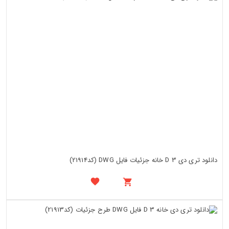
دانلود تری دی 3 D خانه جزئیات فایل DWG (کد21914)