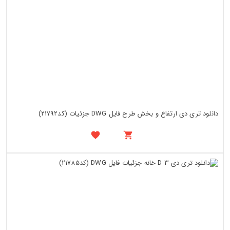
دانلود تری دی ارتفاع و بخش طرح فایل DWG جزئیات (کد21792)