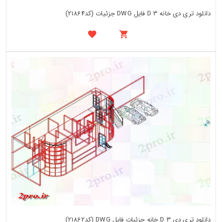
دانلود تری دی خانه 3 D فایل DWG جزئیات (کد21864)
دانلود تری دی 3 D خانه جزئیات فایل DWG (کد21862)