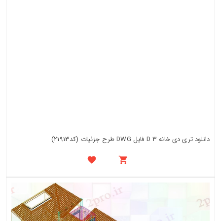
دانلود تری دی خانه 3 D فایل DWG طرح جزئیات (کد21913)