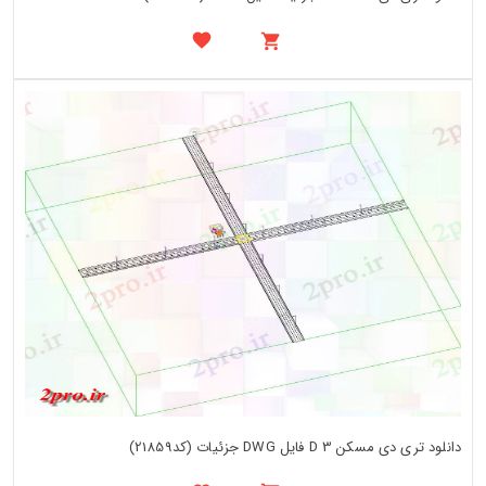
دانلود تری دی مسکن 3 D فایل DWG جزئیات (کد21859)