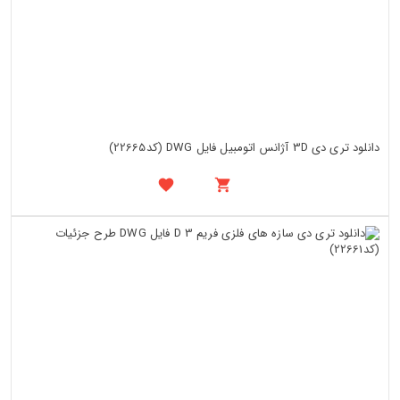
دانلود تری دی 3D آژانس اتومبیل فایل DWG (کد22665)