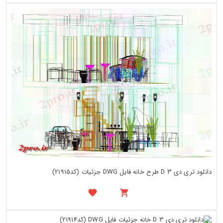
دانلود تری دی 3 D طرح خانه فایل DWG جزئیات (کد21915)