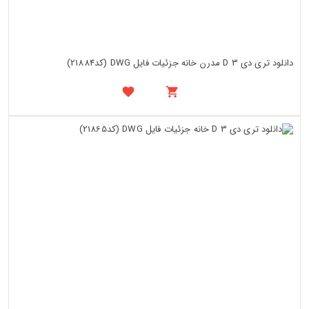
دانلود تری دی 3 D مدرن خانه جزئیات فایل DWG (کد21884)