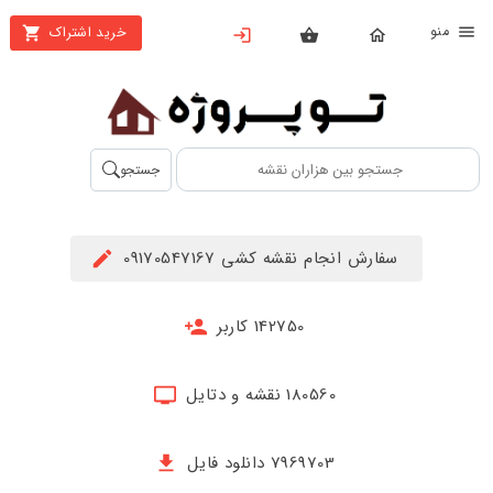
نو
خرید اشتراک
X
بستن
منو
محصولات
تهیه
جستجو
اشتراک
راهنما
سفارش انجام نقشه کشی 09170547167
دانلود
خرید
142750 کاربر
ها
180560 نقشه و دتایل
حساب
کاربری
7969703 دانلود فایل