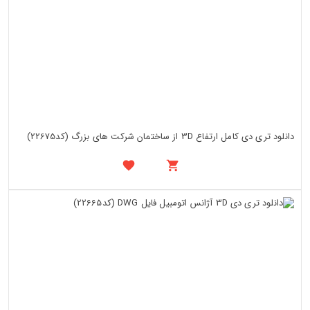
دانلود تری دی کامل ارتفاع 3D از ساختمان شرکت های بزرگ (کد22675)