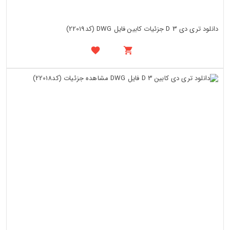
دانلود تری دی 3 D جزئیات کابین فایل DWG (کد22019)