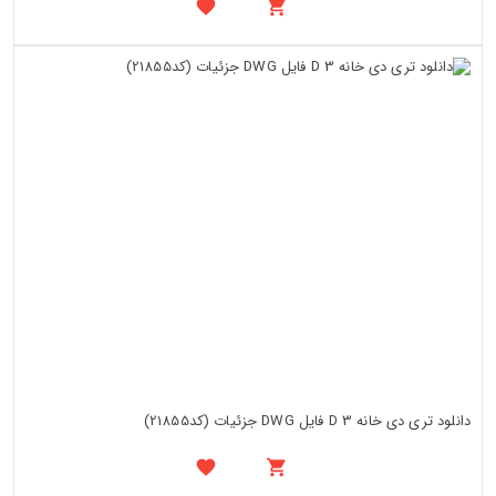
دانلود تری دی خانه 3 D فایل DWG جزئیات (کد21855)