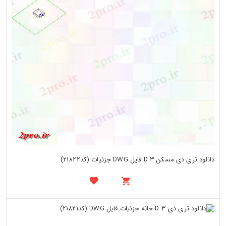
دانلود تری دی مسکن 3 D فایل DWG جزئیات (کد21822)