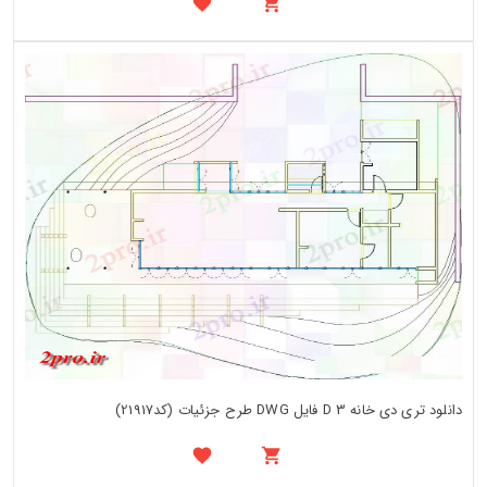
دانلود تری دی خانه 3 D فایل DWG طرح جزئیات (کد21917)