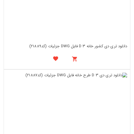
دانلود تری دی کشور خانه 3 D فایل DWG جزئیات (کد21889)