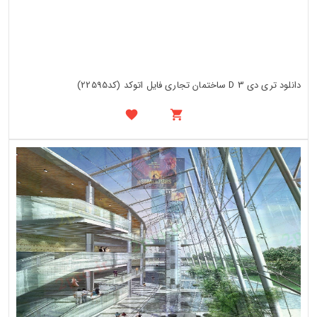
دانلود تری دی 3 D ساختمان تجاری فایل اتوکد (کد22595)