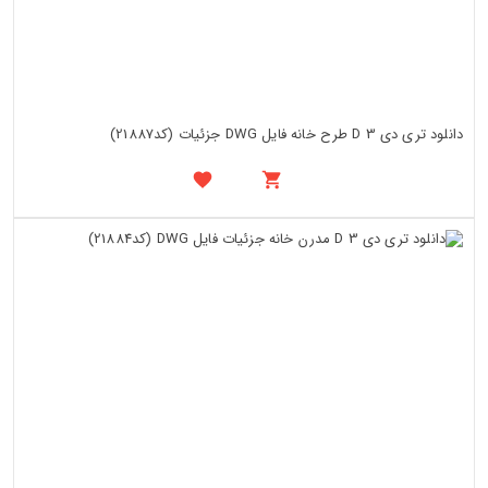
دانلود تری دی 3 D طرح خانه فایل DWG جزئیات (کد21887)