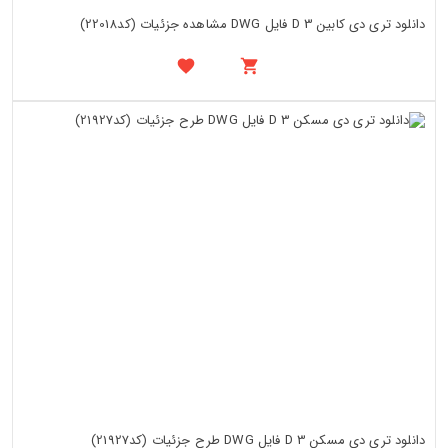
دانلود تری دی کابین 3 D فایل DWG مشاهده جزئیات (کد22018)
دانلود تری دی مسکن 3 D فایل DWG طرح جزئیات (کد21927)