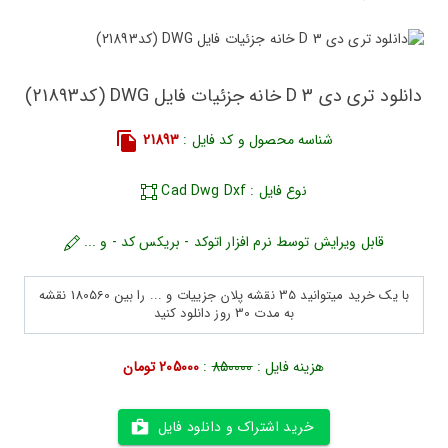
دانلود تری دی 3 D خانه جزئیات فایل DWG (کد21893)
شناسه محصول و کد فایل :
21893
نوع فایل : Cad Dwg Dxf
قابل ویرایش توسط نرم افزار اتوکد - بریکس کد - و ...
با یک خرید میتوانید 35 نقشه پلان جزییات و ... را بین 180560 نقشه
به مدت 30 روز دانلود کنید
هزینه فایل :
850000
:
205000 تومان
خرید اشتراک و دانلود فایل