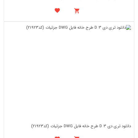
دانلود تری دی 3 D طرح خانه فایل DWG جزئیات (کد21923)