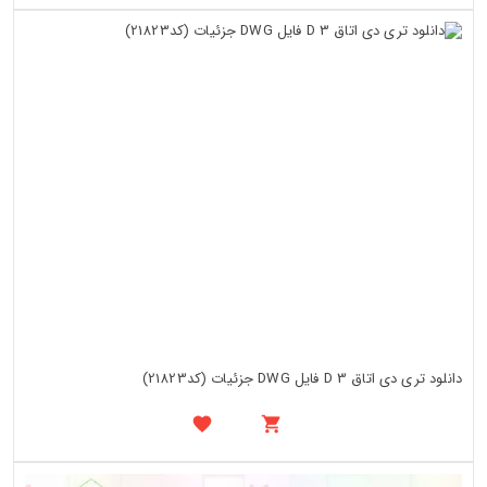
دانلود تری دی اتاق 3 D فایل DWG جزئیات (کد21823)