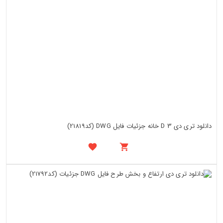
دانلود تری دی 3 D خانه جزئیات فایل DWG (کد21819)