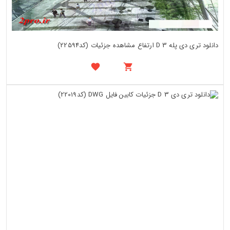
دانلود تری دی پله 3 D ارتفاع مشاهده جزئیات (کد22594)