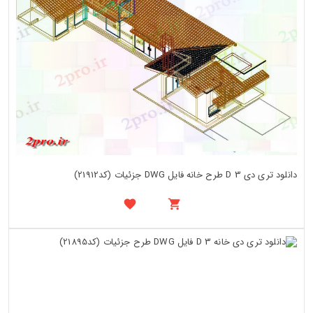
دانلود تری دی 3 D طرح خانه فایل DWG جزئیات (کد21912)