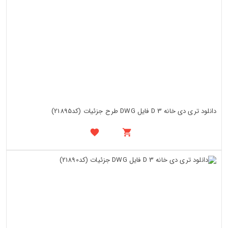
دانلود تری دی خانه 3 D فایل DWG طرح جزئیات (کد21895)