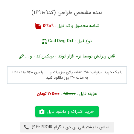
دنده مشخص طراحی (کد169109)
شناسه محصول و کد فایل :
169109
نوع فایل : Cad Dwg Dxf
قابل ویرایش توسط نرم افزار اتوکد - بریکس کد - و ...
با یک خرید میتوانید 35 نقشه پلان جزییات و ... را بین 180560 نقشه
به مدت 30 روز دانلود کنید
هزینه فایل :
850000
:
205000 تومان
خرید اشتراک و دانلود فایل
تماس با پشتیبانی ای دی تلگرام E2PROIR@