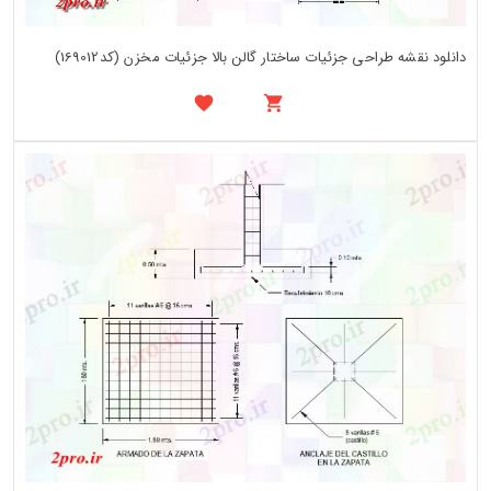
دانلود نقشه طراحی جزئیات ساختار گالن بالا جزئیات مخزن (کد169012)