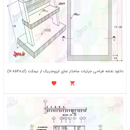
دانلود نقشه طراحی جزئیات ساختار نمای ایزومتریک از نیمکت (کد168548)