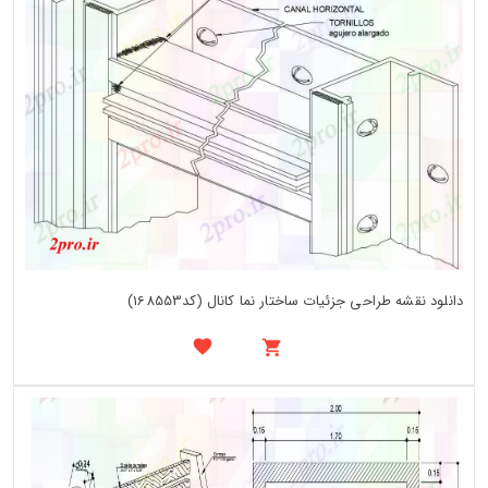
دانلود نقشه طراحی جزئیات ساختار نما کانال (کد168553)