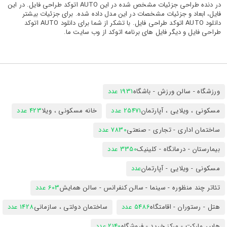
در دنده طراحی جزئیات مشخص شده در این AUTO اتوکد طراحی فایل. در این
فایل، ابعاد و جزئیات مشخصات در این مدل داده شده. برای جزئیات بیشتر
دانلود AUTO اتوکد طراحی فایل. با تشکر از شما برای دانلود AUTO اتوکد
طراحی فایل و دیگر فایل های برنامه اتوکد از وب سایت ما.
ورزشگاه - سالن ورزش - باشگاه
1931 عدد
مسکونی ، ویلایی ، آپارتمان
25471 عدد
خانه مسکونی ، ویلا
423 عدد
ساختمان اداری - تجاری - صنعتی
7830 عدد
بیمارستان - درمانگاه - کلینیک
3350 عدد
مسکونی - ویلایی - آپارتمان
عدد
تئاتر چند منظوره - سینما - سالن کنفرانس - سالن همایش
603 عدد
هتل - رستوران - اقامتگاه
5486 عدد
ساختمان دولتی ، سازمانی
1428 عدد
هایپر مارکت - مرکز خرید - فروشگاه
2140 عدد