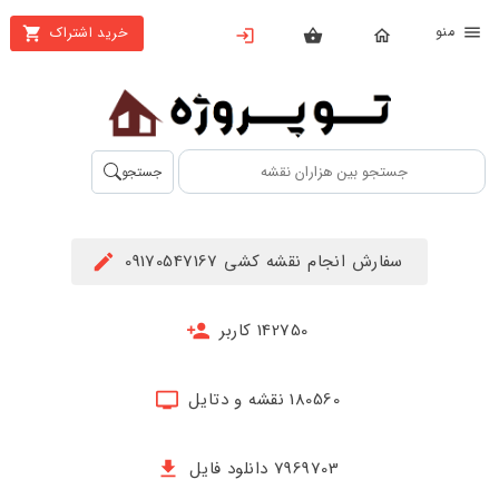
نو
خرید اشتراک
X
بستن
منو
محصولات
تهیه
جستجو
اشتراک
راهنما
سفارش انجام نقشه کشی 09170547167
دانلود
خرید
142750 کاربر
ها
180560 نقشه و دتایل
حساب
کاربری
7969703 دانلود فایل