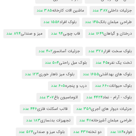
جزئیات داخلی
387 عدد
ماشین الات کارخانه
385 عدد
طراحی مبلمان بانک
145 عدد
بلوک افراد
1556 عدد
درختان و گیاهان
1649 عدد
قاب چوبی
94 عدد
میز و صندلی
894 عدد
بلوک سخت افزار
328 عدد
جزئیات آسانسور
402 عدد
تخت یک نفره
45 عدد
بلوک مبل راحتی
504 عدد
بلوک های بهداشتی
1655 عدد
بلوک میز ناهار خوری
123 عدد
بلوک حیوانات
660 عدد
درب و پنجره
605 عدد
بلوک - آرام - نماد
4424 عدد
اتوماسیون باغ
307 عدد
جزئیات دیوار های آجری
359 عدد
قالب اسکلت فلزی
446 عدد
طراحی مبلمان آشپزخانه
411 عدد
تجهیزات بدنسازی
183 عدد
فواره
184 عدد
دو تخته
437 عدد
بلوک میز و صندلی
524 عدد