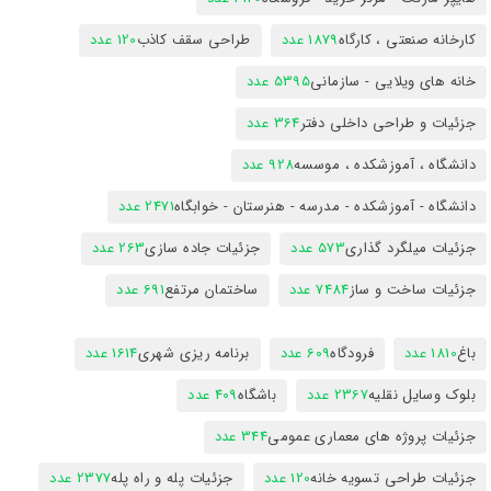
کارخانه صنعتی ، کارگاه
1879 عدد
طراحی سقف کاذب
120 عدد
خانه های ویلایی - سازمانی
5395 عدد
جزئیات و طراحی داخلی دفتر
364 عدد
دانشگاه ، آموزشکده ، موسسه
928 عدد
دانشگاه - آموزشکده - مدرسه - هنرستان - خوابگاه
2471 عدد
جزئیات میلگرد گذاری
573 عدد
جزئیات جاده سازی
263 عدد
جزئیات ساخت و ساز
7484 عدد
ساختمان مرتفع
691 عدد
باغ
1810 عدد
فرودگاه
609 عدد
برنامه ریزی شهری
1614 عدد
بلوک وسایل نقلیه
2367 عدد
باشگاه
409 عدد
جزئیات پروژه های معماری عمومی
344 عدد
جزئیات طراحی تسویه خانه
120 عدد
جزئیات پله و راه پله
2377 عدد