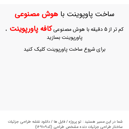
ورود
به
ساخت پاوپوینت با
هوش مصنوعی
حساب
کاربری
کافه پاورپوینت
کم تر از 5 دقیقه با هوش مصنوعی
،
ثبت
پاورپوینت بسازید
نام
بازیابی
برای شروع ساخت پاورپوینت کلیک کنید
رمز
عبور
علاقه
مندی
ها
شما در این مسیر هستید : تو پروژه / فایل ها / دانلود نقشه طراحی جزئیات
ساختار طراحی جزئیات دنده مشخص طراحی (کد169109)