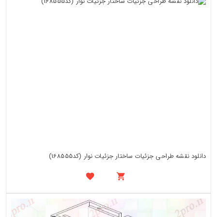
دانلود نقشه طراحی جزئیات ساختار جزئیات نوار (کد168555)