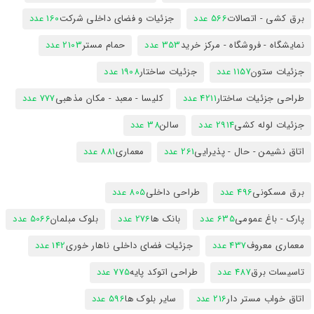
برق کشی - اتصالات
566 عدد
جزئیات و فضای داخلی شرکت
160 عدد
نمایشگاه - فروشگاه - مرکز خرید
353 عدد
حمام مستر
2103 عدد
جزئیات ستون
1157 عدد
جزئیات ساختار
1908 عدد
طراحی جزئیات ساختار
4211 عدد
کلیسا - معبد - مکان مذهبی
777 عدد
جزئیات لوله کشی
2914 عدد
سالن
38 عدد
اتاق نشیمن - حال - پذیرایی
261 عدد
معماری
881 عدد
برق مسکونی
496 عدد
طراحی داخلی
805 عدد
پارک - باغ عمومی
635 عدد
بانک ها
276 عدد
بلوک مبلمان
5066 عدد
معماری معروف
437 عدد
جزئیات فضای داخلی ناهار خوری
142 عدد
تاسیسات برق
487 عدد
طراحی اتوکد پایه
775 عدد
اتاق خواب مستر دار
216 عدد
سایر بلوک ها
596 عدد