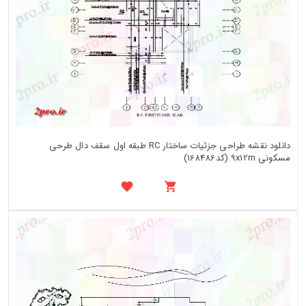
دانلود نقشه طراحی جزئیات ساختار RC طبقه اول سقف دال طرحی
مسکونی 9x12m (کد168486)