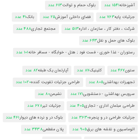
آشپزخانه
1541 عدد
بلوک حمام و توالت
613 عدد
جزئیات پایه
763 عدد
فضای داخلی آموزش
25 عدد
بانک
41 عدد
شرکت ، دفتر کار ، سازمان ، اداره
513 عدد
مجتمع تجاری
488 عدد
بلوک های حمل و نقل
643 عدد
رستوران - غذا خوری - فست فود ; هتل - خوابگاه - مسافر خانه
101 عدد
ستون
467 عدد
کلینیک
87 عدد
آپارتمان یک طبقه
82 عدد
تجهیزات بهداشتی
805 عدد
طراحی جزئیات تقویت کننده
1020 عدد
سرویس بهداشتی - دستشویی
171 عدد
نشیمن
80 عدد
طراحی مبلمان اداری - تجاری
405 عدد
جزئیات تیر
678 عدد
جزئیات طراحی در و پنجره
3630 عدد
بلوک در و نرده های دیوار
461 عدد
اتوماسیون و نقشه های برق
905 عدد
پلان مقطعی
3438 عدد