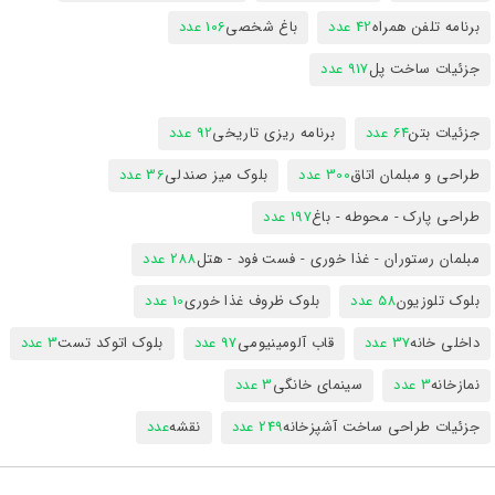
برنامه تلفن همراه
42 عدد
باغ شخصی
106 عدد
جزئیات ساخت پل
917 عدد
جزئیات بتن
64 عدد
برنامه ریزی تاریخی
92 عدد
طراحی و مبلمان اتاق
300 عدد
بلوک میز صندلی
36 عدد
طراحی پارک - محوطه - باغ
197 عدد
مبلمان رستوران - غذا خوری - فست فود - هتل
288 عدد
بلوک تلوزیون
58 عدد
بلوک ظروف غذا خوری
10 عدد
داخلی خانه
37 عدد
قاب آلومینیومی
97 عدد
بلوک اتوکد تست
3 عدد
نمازخانه
3 عدد
سینمای خانگی
3 عدد
جزئیات طراحی ساخت آشپزخانه
249 عدد
نقشه
عدد