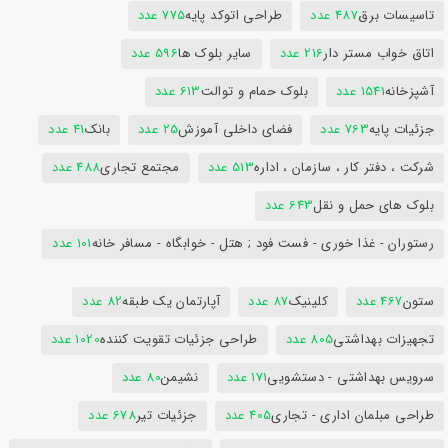
تاسیسات برق
487 عدد
طراحی اتوکد پایه
775 عدد
اتاق خواب مستر دار
216 عدد
سایر بلوک ها
596 عدد
آشپزخانه
1541 عدد
بلوک حمام و توالت
613 عدد
جزئیات پایه
763 عدد
فضای داخلی آموزش
25 عدد
بانک
41 عدد
شرکت ، دفتر کار ، سازمان ، اداره
513 عدد
مجتمع تجاری
488 عدد
بلوک های حمل و نقل
643 عدد
رستوران - غذا خوری - فست فود ; هتل - خوابگاه - مسافر خانه
101 عدد
ستون
467 عدد
کلینیک
87 عدد
آپارتمان یک طبقه
82 عدد
تجهیزات بهداشتی
805 عدد
طراحی جزئیات تقویت کننده
1020 عدد
سرویس بهداشتی - دستشویی
171 عدد
نشیمن
80 عدد
طراحی مبلمان اداری - تجاری
405 عدد
جزئیات تیر
678 عدد