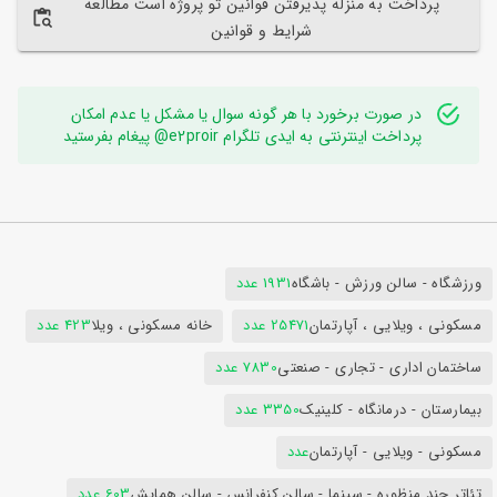
پرداخت به منزله پذیرفتن قوانین تو پروژه است مطالعه
شرایط و قوانین
در صورت برخورد با هر گونه سوال یا مشکل یا عدم امکان
پرداخت اینترنتی به ایدی تلگرام e2proir@ پیغام بفرستید
ورزشگاه - سالن ورزش - باشگاه
1931 عدد
مسکونی ، ویلایی ، آپارتمان
25471 عدد
خانه مسکونی ، ویلا
423 عدد
ساختمان اداری - تجاری - صنعتی
7830 عدد
بیمارستان - درمانگاه - کلینیک
3350 عدد
مسکونی - ویلایی - آپارتمان
عدد
تئاتر چند منظوره - سینما - سالن کنفرانس - سالن همایش
603 عدد