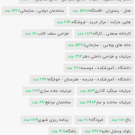
هتل - رستوران - اقامتگاه
5486 عدد
ساختمان دولتی ، سازمانی
1428 عدد
هایپر مارکت - مرکز خرید - فروشگاه
2140 عدد
کارخانه صنعتی ، کارگاه
1879 عدد
طراحی سقف کاذب
120 عدد
خانه های ویلایی - سازمانی
5395 عدد
جزئیات و طراحی داخلی دفتر
364 عدد
دانشگاه ، آموزشکده ، موسسه
928 عدد
دانشگاه - آموزشکده - مدرسه - هنرستان - خوابگاه
2471 عدد
جزئیات میلگرد گذاری
573 عدد
جزئیات جاده سازی
263 عدد
جزئیات ساخت و ساز
7484 عدد
ساختمان مرتفع
691 عدد
باغ
1810 عدد
فرودگاه
609 عدد
برنامه ریزی شهری
1614 عدد
بلوک وسایل نقلیه
2367 عدد
باشگاه
409 عدد