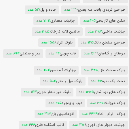
طراحی تریدی بافت سه بعدی
230 عدد
جاده و پل
517 عدد
مکان های تاریخی
105 عدد
جزئیات معماری
723 عدد
جزئیات داخلی
387 عدد
ماشین الات کارخانه
385 عدد
طراحی مبلمان بانک
145 عدد
بلوک افراد
1556 عدد
درختان و گیاهان
1649 عدد
قاب چوبی
94 عدد
میز و صندلی
894 عدد
بلوک سخت افزار
328 عدد
جزئیات آسانسور
402 عدد
تخت یک نفره
45 عدد
بلوک مبل راحتی
504 عدد
بلوک های بهداشتی
1655 عدد
بلوک میز ناهار خوری
123 عدد
بلوک حیوانات
660 عدد
درب و پنجره
605 عدد
بلوک - آرام - نماد
4424 عدد
اتوماسیون باغ
307 عدد
جزئیات دیوار های آجری
359 عدد
قالب اسکلت فلزی
446 عدد