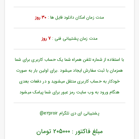
ورود
به
حساب
مدت زمان امکان دانلود فایل ها :
30 روز
کاربری
ثبت
مدت زمان پشتیبانی فنی :
7 روز
نام
بازیابی
رمز
با استفاده از شماره تلفن همراه شما یک حساب کاربری برای شما
عبور
همزمان با ثبت سفارش ایجاد میشود .برای اولین بار به صورت
علاقه
خودکار به حساب کاربری منتقل میشوید و در دفعات بعدی
مندی
ها
هنگام ورود به وب سایت رمز عبور برای شما پیامک میشود
پشتیبانی ای دی تلگرام e2proir@
مبلغ فاکتور : 205000 تومان