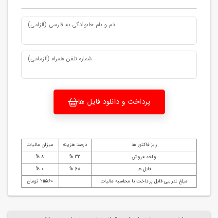
نام و نام خانوادگی به فارسی (الزامی)
شماره تلفن همراه (الزمامی)
پرداخت و دانلود فایل ها
ریز فاکتور ها
درصد هزینه
میزان مالیات
واحد فروش
32 %
8 %
فایل ها
68 %
0 %
مبلغ تقریبی قابل پرداخت با محاسبه مالیات
211560 تومان