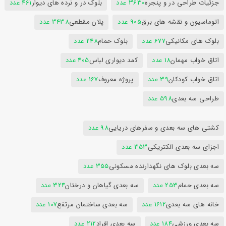
جزئیات طراحی در و پنجره
3630 عدد
بلوک در و نرده های دیوار
461 عدد
اتوماسیون و نقشه های برق
905 عدد
پلان مقطعی
3438 عدد
بلوک های مکانیکی
677 عدد
بلوک حمام
248 عدد
اتاق خواب مهمان
18 عدد
کمد دیواری لباس
405 عدد
اتاق خواب کودکان
39 عدد
پروژه معروف
167 عدد
طراحی سه بعدی
598 عدد
کشتی های سه بعدی و سفرهای دریایی
98 عدد
اجزای سه بعدی الکتریکی
353 عدد
سه بعدی بلوک های نگهدارنده مسکونی
355 عدد
سه بعدی حمام
253 عدد
سه بعدی گیاهان و درختان
324 عدد
خانه های سه بعدی
1612 عدد
سه بعدی ساختمان مرتفع
107 عدد
سه بعدی ورزشی
184 عدد
سه بعدی افراد
212 عدد