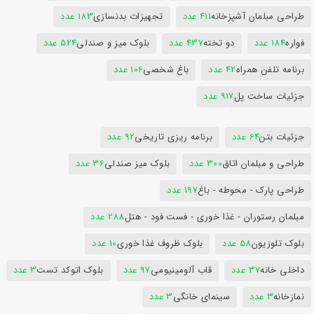
طراحی مبلمان آشپزخانه
411 عدد
تجهیزات بدنسازی
183 عدد
فواره
184 عدد
دو تخته
437 عدد
بلوک میز و صندلی
524 عدد
برنامه تلفن همراه
42 عدد
باغ شخصی
106 عدد
جزئیات ساخت پل
917 عدد
جزئیات بتن
64 عدد
برنامه ریزی تاریخی
92 عدد
طراحی و مبلمان اتاق
300 عدد
بلوک میز صندلی
36 عدد
طراحی پارک - محوطه - باغ
197 عدد
مبلمان رستوران - غذا خوری - فست فود - هتل
288 عدد
بلوک تلوزیون
58 عدد
بلوک ظروف غذا خوری
10 عدد
داخلی خانه
37 عدد
قاب آلومینیومی
97 عدد
بلوک اتوکد تست
3 عدد
نمازخانه
3 عدد
سینمای خانگی
3 عدد