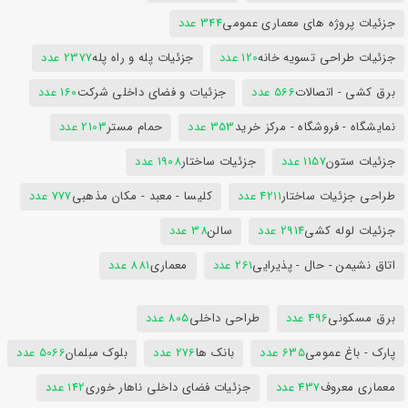
جزئیات پروژه های معماری عمومی
344 عدد
جزئیات طراحی تسویه خانه
120 عدد
جزئیات پله و راه پله
2377 عدد
برق کشی - اتصالات
566 عدد
جزئیات و فضای داخلی شرکت
160 عدد
نمایشگاه - فروشگاه - مرکز خرید
353 عدد
حمام مستر
2103 عدد
جزئیات ستون
1157 عدد
جزئیات ساختار
1908 عدد
طراحی جزئیات ساختار
4211 عدد
کلیسا - معبد - مکان مذهبی
777 عدد
جزئیات لوله کشی
2914 عدد
سالن
38 عدد
اتاق نشیمن - حال - پذیرایی
261 عدد
معماری
881 عدد
برق مسکونی
496 عدد
طراحی داخلی
805 عدد
پارک - باغ عمومی
635 عدد
بانک ها
276 عدد
بلوک مبلمان
5066 عدد
معماری معروف
437 عدد
جزئیات فضای داخلی ناهار خوری
142 عدد