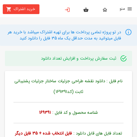
نو
خرید اشتراک
X
بستن
منو
محصولات
در تو پروژه تمامی پرداخت ها برای تهیه اشتراک میباشد با خرید هر
فایل میتوانید به مدت حداقل یک ماه 35 فایل را دانلود کنید
تهیه
اشتراک
ثبت سفارش پرداخت و افزایش تعداد دانلود
راهنما
نام فایل : دانلود نقشه طراحی جزئیات ساختار جزئیات پشتیبانی
دانلود
خرید
ثابت (کد169391)
ها
شناسه محصول و کد فایل :
169391
حساب
کاربری
تعداد فایل های قابل دانلود :
فایل انتخاب شده + 35 فایل دیگر