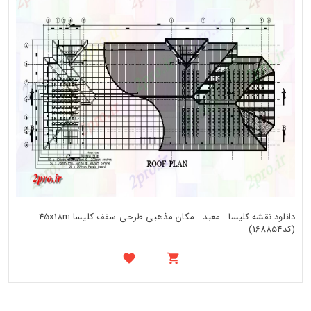
دانلود نقشه کلیسا - معبد - مکان مذهبی طرحی سقف کلیسا 45x18m
(کد168854)