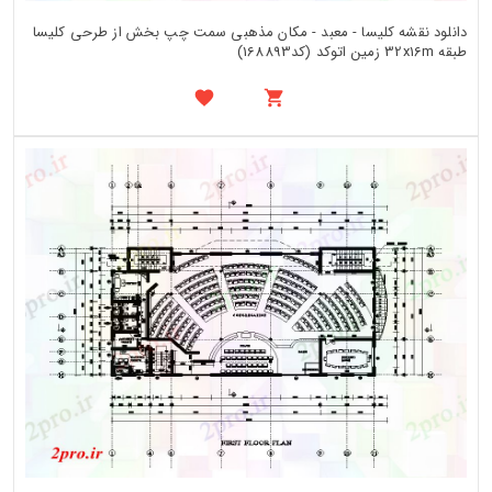
دانلود نقشه کلیسا - معبد - مکان مذهبی سمت چپ بخش از طرحی کلیسا
طبقه 32x16m زمین اتوکد (کد168893)