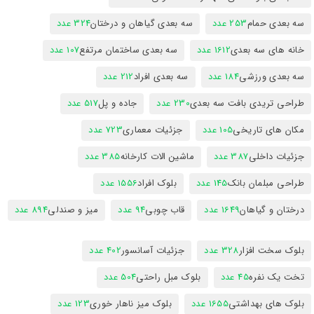
سه بعدی حمام
253 عدد
سه بعدی گیاهان و درختان
324 عدد
خانه های سه بعدی
1612 عدد
سه بعدی ساختمان مرتفع
107 عدد
سه بعدی ورزشی
184 عدد
سه بعدی افراد
212 عدد
طراحی تریدی بافت سه بعدی
230 عدد
جاده و پل
517 عدد
مکان های تاریخی
105 عدد
جزئیات معماری
723 عدد
جزئیات داخلی
387 عدد
ماشین الات کارخانه
385 عدد
طراحی مبلمان بانک
145 عدد
بلوک افراد
1556 عدد
درختان و گیاهان
1649 عدد
قاب چوبی
94 عدد
میز و صندلی
894 عدد
بلوک سخت افزار
328 عدد
جزئیات آسانسور
402 عدد
تخت یک نفره
45 عدد
بلوک مبل راحتی
504 عدد
بلوک های بهداشتی
1655 عدد
بلوک میز ناهار خوری
123 عدد