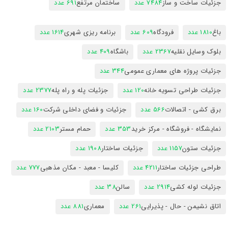
جزئیات ساخت و ساز
7484 عدد
ساختمان مرتفع
691 عدد
باغ
1810 عدد
فرودگاه
609 عدد
برنامه ریزی شهری
1614 عدد
بلوک وسایل نقلیه
2367 عدد
باشگاه
409 عدد
جزئیات پروژه های معماری عمومی
344 عدد
جزئیات طراحی تسویه خانه
120 عدد
جزئیات پله و راه پله
2377 عدد
برق کشی - اتصالات
566 عدد
جزئیات و فضای داخلی شرکت
160 عدد
نمایشگاه - فروشگاه - مرکز خرید
353 عدد
حمام مستر
2103 عدد
جزئیات ستون
1157 عدد
جزئیات ساختار
1908 عدد
طراحی جزئیات ساختار
4211 عدد
کلیسا - معبد - مکان مذهبی
777 عدد
جزئیات لوله کشی
2914 عدد
سالن
38 عدد
اتاق نشیمن - حال - پذیرایی
261 عدد
معماری
881 عدد