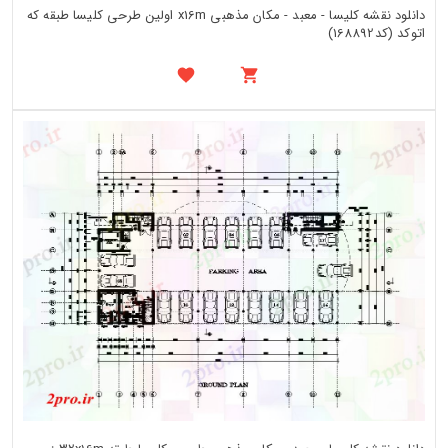
دانلود نقشه کلیسا - معبد - مکان مذهبی x16m اولین طرحی کلیسا طبقه که
اتوکد (کد168892)