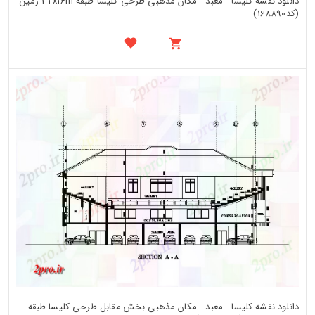
دانلود نقشه کلیسا - معبد - مکان مذهبی طرحی کلیسا طبقه 32x16m زمین
(کد168890)
دانلود نقشه کلیسا - معبد - مکان مذهبی بخش مقابل طرحی کلیسا طبقه