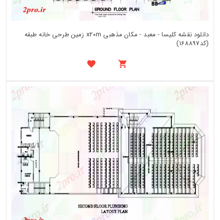
دانلود نقشه کلیسا - معبد - مکان مذهبی x20m زمین طرحی خانه طبقه
(کد168897)