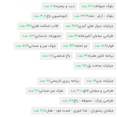
بلوک حیوانات
660 عدد
درب و پنجره
605 عدد
بلوک - آرام - نماد
4424 عدد
اتوماسیون باغ
307 عدد
جزئیات دیوار های آجری
359 عدد
قالب اسکلت فلزی
446 عدد
طراحی مبلمان آشپزخانه
411 عدد
تجهیزات بدنسازی
183 عدد
فواره
184 عدد
دو تخته
437 عدد
بلوک میز و صندلی
524 عدد
برنامه تلفن همراه
42 عدد
باغ شخصی
106 عدد
جزئیات ساخت پل
917 عدد
جزئیات بتن
64 عدد
برنامه ریزی تاریخی
92 عدد
طراحی و مبلمان اتاق
300 عدد
بلوک میز صندلی
36 عدد
طراحی پارک - محوطه - باغ
197 عدد
مبلمان رستوران - غذا خوری - فست فود - هتل
288 عدد