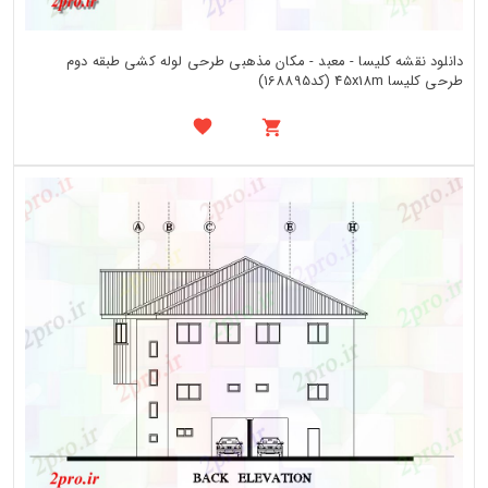
دانلود نقشه کلیسا - معبد - مکان مذهبی طرحی لوله کشی طبقه دوم
طرحی کلیسا 45x18m (کد168895)