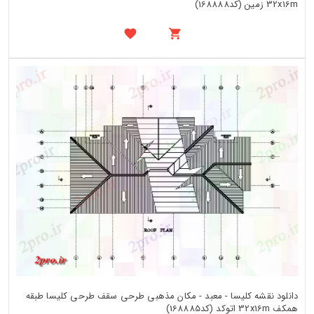
32x16m زمین (کد168888)
دانلود نقشه کلیسا - معبد - مکان مذهبی طرحی سقف طرحی کلیسا طبقه
همکف 32x16m اتوکد (کد168885)