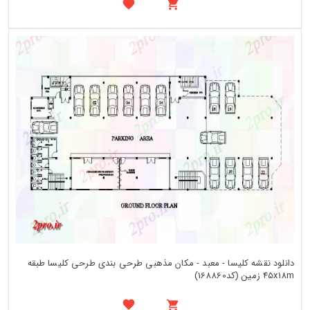
دانلود نقشه کلیسا - معبد - مکان مذهبی طرحی بندی طرحی کلیسا طبقه
45x18m زمین (کد168860)