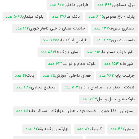
برق مسکونی
496 عدد
طراحی داخلی
805 عدد
پارک - باغ عمومی
635 عدد
بانک ها
276 عدد
بلوک مبلمان
5066 عدد
معماری معروف
437 عدد
جزئیات فضای داخلی ناهار خوری
142 عدد
تاسیسات برق
487 عدد
طراحی اتوکد پایه
775 عدد
اتاق خواب مستر دار
216 عدد
سایر بلوک ها
596 عدد
آشپزخانه
1541 عدد
بلوک حمام و توالت
613 عدد
جزئیات پایه
763 عدد
فضای داخلی آموزش
25 عدد
بانک
41 عدد
شرکت ، دفتر کار ، سازمان ، اداره
513 عدد
مجتمع تجاری
488 عدد
بلوک های حمل و نقل
643 عدد
رستوران - غذا خوری - فست فود ; هتل - خوابگاه - مسافر خانه
101 عدد
ستون
467 عدد
کلینیک
87 عدد
آپارتمان یک طبقه
82 عدد