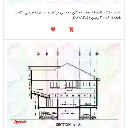
دانلود نقشه کلیسا - معبد - مکان مذهبی برگشت به طرف طرحی کلیسا
طبقه 32x16m زمین (کد168894)