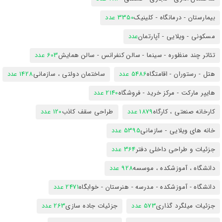
بیمارستان - درمانگاه - کلینیک
3350 عدد
مسکونی - ویلایی - آپارتمان
عدد
تئاتر چند منظوره - سینما - سالن کنفرانس - سالن همایش
603 عدد
هتل - رستوران - اقامتگاه
5486 عدد
ساختمان دولتی ، سازمانی
1428 عدد
هایپر مارکت - مرکز خرید - فروشگاه
2140 عدد
کارخانه صنعتی ، کارگاه
1879 عدد
طراحی سقف کاذب
120 عدد
خانه های ویلایی - سازمانی
5395 عدد
جزئیات و طراحی داخلی دفتر
364 عدد
دانشگاه ، آموزشکده ، موسسه
928 عدد
دانشگاه - آموزشکده - مدرسه - هنرستان - خوابگاه
2471 عدد
جزئیات میلگرد گذاری
573 عدد
جزئیات جاده سازی
263 عدد