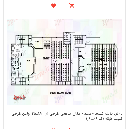
دانلود نقشه کلیسا - معبد - مکان مذهبی طرحی از 45x18m اولین طرحی
کلیسا طبقه (کد168861)