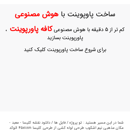
ورود
به
ساخت پاوپوینت با
هوش مصنوعی
حساب
کاربری
کافه پاورپوینت
کم تر از 5 دقیقه با هوش مصنوعی
،
ثبت
پاورپوینت بسازید
نام
بازیابی
برای شروع ساخت پاورپوینت کلیک کنید
رمز
عبور
علاقه
مندی
ها
شما در این مسیر هستید : تو پروژه / فایل ها / دانلود نقشه کلیسا - معبد -
مکان مذهبی نیم اشکوب طرحی لوله کشی از طرحی کلیسا 45x18m اتوکد