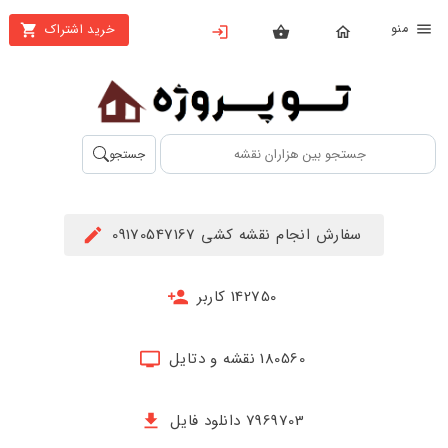
نو
خرید اشتراک
X
بستن
منو
محصولات
تهیه
جستجو
اشتراک
راهنما
سفارش انجام نقشه کشی 09170547167
دانلود
خرید
142750 کاربر
ها
180560 نقشه و دتایل
حساب
کاربری
7969703 دانلود فایل