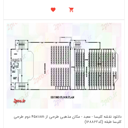
دانلود نقشه کلیسا - معبد - مکان مذهبی طرحی از 45x18m دوم طرحی
کلیسا طبقه (کد168862)