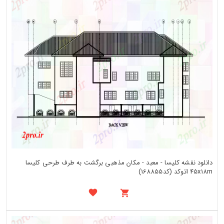
دانلود نقشه کلیسا - معبد - مکان مذهبی برگشت به طرف طرحی کلیسا
45x18m اتوکد (کد168855)