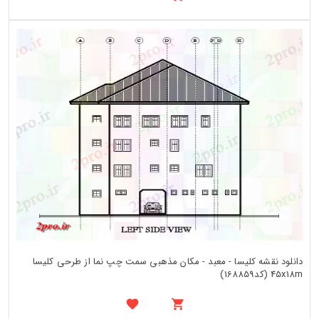
دانلود نقشه کلیسا - معبد - مکان مذهبی سمت چپ نما از طرحی کلیسا
45x18m (کد168859)