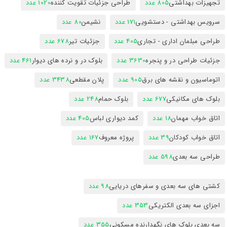
تجهیزات بهداشتی
805 عدد
طراحی جزئیات تقویت کننده
1020 عدد
سرویس بهداشتی - دستشویی
171 عدد
نشیمن
80 عدد
طراحی مبلمان اداری - تجاری
405 عدد
جزئیات تیر
678 عدد
جزئیات طراحی در و پنجره
3630 عدد
بلوک در و نرده های دیوار
461 عدد
اتوماسیون و نقشه های برق
905 عدد
پلان مقطعی
3438 عدد
بلوک های مکانیکی
677 عدد
بلوک حمام
248 عدد
اتاق خواب مهمان
18 عدد
کمد دیواری لباس
405 عدد
اتاق خواب کودکان
39 عدد
پروژه معروف
167 عدد
طراحی سه بعدی
598 عدد
کشتی های سه بعدی و سفرهای دریایی
98 عدد
اجزای سه بعدی الکتریکی
353 عدد
سه بعدی بلوک های نگهدارنده مسکونی
355 عدد