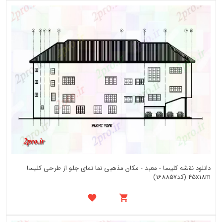
دانلود نقشه کلیسا - معبد - مکان مذهبی نما نمای جلو از طرحی کلیسا
45x18m (کد168857)