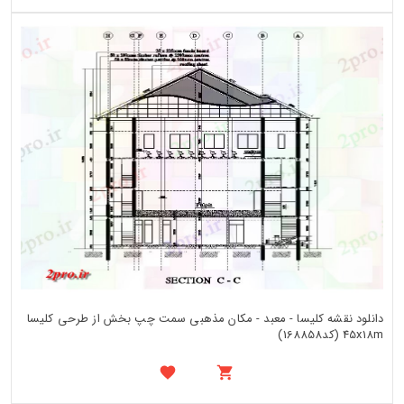
دانلود نقشه کلیسا - معبد - مکان مذهبی سمت چپ بخش از طرحی کلیسا
45x18m (کد168858)