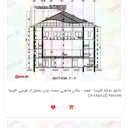
دانلود نقشه کلیسا - معبد - مکان مذهبی سمت چپ بخش از طرحی کلیسا
45x18m (کد168858)