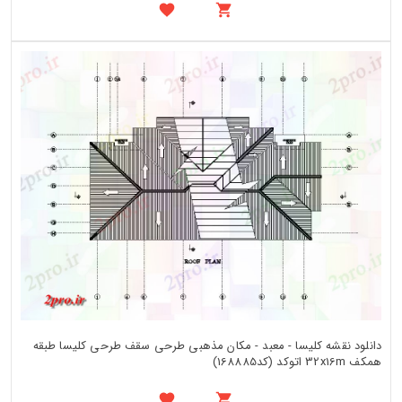
دانلود نقشه کلیسا - معبد - مکان مذهبی طرحی سقف طرحی کلیسا طبقه
همکف 32x16m اتوکد (کد168885)