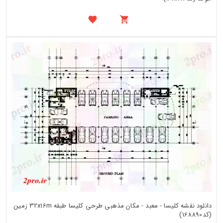
دانلود نقشه کلیسا - معبد - مکان مذهبی طرحی کلیسا طبقه 32x16m زمین
(کد168890)