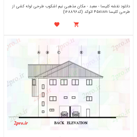
دانلود نقشه کلیسا - معبد - مکان مذهبی نیم اشکوب طرحی لوله کشی از
طرحی کلیسا 45x18m اتوکد (کد168896)