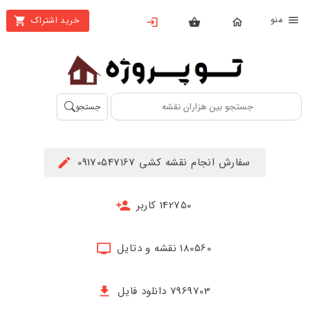
نو
خرید اشتراک
X
بستن
منو
محصولات
تهیه
جستجو
اشتراک
راهنما
سفارش انجام نقشه کشی 09170547167
دانلود
خرید
142750 کاربر
ها
180560 نقشه و دتایل
حساب
کاربری
7969703 دانلود فایل