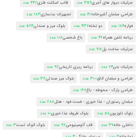
جزئیات دیوار های آجری
359 عدد
قالب اسکلت فلزی
446 عدد
طراحی مبلمان آشپزخانه
411 عدد
تجهیزات بدنسازی
183 عدد
فواره
184 عدد
دو تخته
437 عدد
بلوک میز و صندلی
524 عدد
برنامه تلفن همراه
42 عدد
باغ شخصی
106 عدد
جزئیات ساخت پل
917 عدد
جزئیات بتن
64 عدد
برنامه ریزی تاریخی
92 عدد
طراحی و مبلمان اتاق
300 عدد
بلوک میز صندلی
36 عدد
طراحی پارک - محوطه - باغ
197 عدد
مبلمان رستوران - غذا خوری - فست فود - هتل
288 عدد
بلوک تلوزیون
58 عدد
بلوک ظروف غذا خوری
10 عدد
داخلی خانه
37 عدد
قاب آلومینیومی
97 عدد
بلوک اتوکد تست
3 عدد
نمازخانه
3 عدد
سینمای خانگی
3 عدد