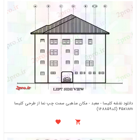
دانلود نقشه کلیسا - معبد - مکان مذهبی سمت چپ نما از طرحی کلیسا
45x18m (کد168859)