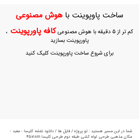
ورود
به
ساخت پاوپوینت با
هوش مصنوعی
حساب
کاربری
کافه پاورپوینت
کم تر از 5 دقیقه با هوش مصنوعی
،
ثبت
پاورپوینت بسازید
نام
بازیابی
برای شروع ساخت پاورپوینت کلیک کنید
رمز
عبور
علاقه
مندی
ها
شما در این مسیر هستید : تو پروژه / فایل ها / دانلود نقشه کلیسا - معبد -
مکان مذهبی طرحی لوله کشی طبقه دوم طرحی کلیسا 45x18m