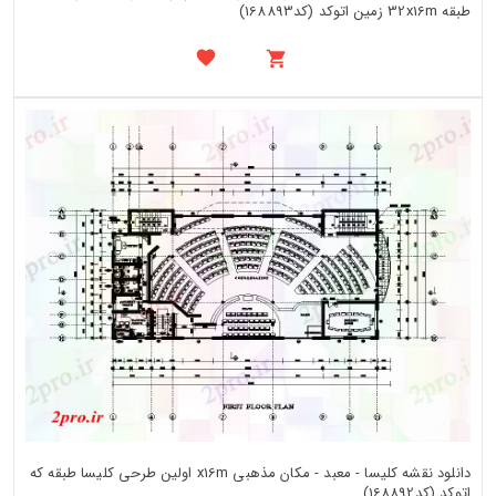
طبقه 32x16m زمین اتوکد (کد168893)
دانلود نقشه کلیسا - معبد - مکان مذهبی x16m اولین طرحی کلیسا طبقه که
اتوکد (کد168892)