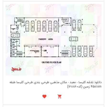
دانلود نقشه کلیسا - معبد - مکان مذهبی طرحی بندی طرحی کلیسا طبقه
45x18m زمین (کد168860)