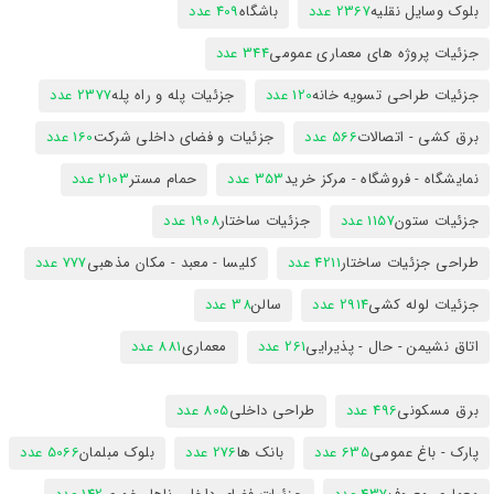
بلوک وسایل نقلیه
2367 عدد
باشگاه
409 عدد
جزئیات پروژه های معماری عمومی
344 عدد
جزئیات طراحی تسویه خانه
120 عدد
جزئیات پله و راه پله
2377 عدد
برق کشی - اتصالات
566 عدد
جزئیات و فضای داخلی شرکت
160 عدد
نمایشگاه - فروشگاه - مرکز خرید
353 عدد
حمام مستر
2103 عدد
جزئیات ستون
1157 عدد
جزئیات ساختار
1908 عدد
طراحی جزئیات ساختار
4211 عدد
کلیسا - معبد - مکان مذهبی
777 عدد
جزئیات لوله کشی
2914 عدد
سالن
38 عدد
اتاق نشیمن - حال - پذیرایی
261 عدد
معماری
881 عدد
برق مسکونی
496 عدد
طراحی داخلی
805 عدد
پارک - باغ عمومی
635 عدد
بانک ها
276 عدد
بلوک مبلمان
5066 عدد