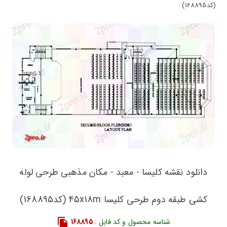
(کد168895)
دانلود نقشه کلیسا - معبد - مکان مذهبی طرحی لوله
کشی طبقه دوم طرحی کلیسا 45x18m (کد168895)
شناسه محصول و کد فایل :
168895