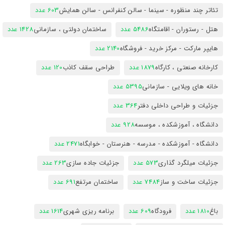
تئاتر چند منظوره - سینما - سالن کنفرانس - سالن همایش
603 عدد
هتل - رستوران - اقامتگاه
5486 عدد
ساختمان دولتی ، سازمانی
1428 عدد
هایپر مارکت - مرکز خرید - فروشگاه
2140 عدد
کارخانه صنعتی ، کارگاه
1879 عدد
طراحی سقف کاذب
120 عدد
خانه های ویلایی - سازمانی
5395 عدد
جزئیات و طراحی داخلی دفتر
364 عدد
دانشگاه ، آموزشکده ، موسسه
928 عدد
دانشگاه - آموزشکده - مدرسه - هنرستان - خوابگاه
2471 عدد
جزئیات میلگرد گذاری
573 عدد
جزئیات جاده سازی
263 عدد
جزئیات ساخت و ساز
7484 عدد
ساختمان مرتفع
691 عدد
باغ
1810 عدد
فرودگاه
609 عدد
برنامه ریزی شهری
1614 عدد