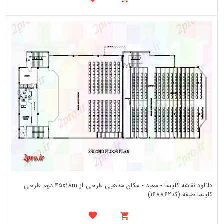
دانلود نقشه کلیسا - معبد - مکان مذهبی طرحی از 45x18m دوم طرحی
کلیسا طبقه (کد168862)