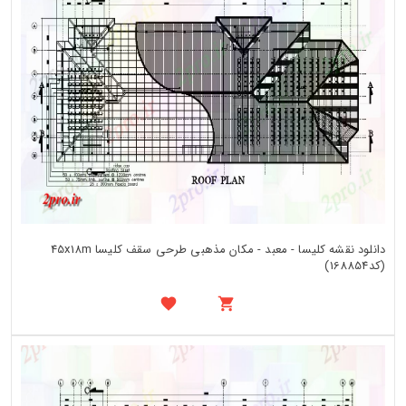
دانلود نقشه کلیسا - معبد - مکان مذهبی طرحی سقف کلیسا 45x18m
(کد168854)