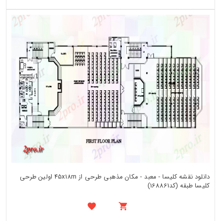
دانلود نقشه کلیسا - معبد - مکان مذهبی طرحی از 45x18m اولین طرحی
کلیسا طبقه (کد168861)