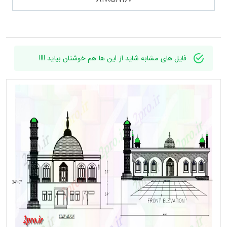
09170547167
فایل های مشابه شاید از این ها هم خوشتان بیاید !!!!