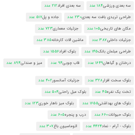
سه بعدی ورزشی
184 عدد
سه بعدی افراد
212 عدد
طراحی تریدی بافت سه بعدی
230 عدد
جاده و پل
517 عدد
مکان های تاریخی
105 عدد
جزئیات معماری
723 عدد
جزئیات داخلی
387 عدد
ماشین الات کارخانه
385 عدد
طراحی مبلمان بانک
145 عدد
بلوک افراد
1556 عدد
درختان و گیاهان
1649 عدد
قاب چوبی
94 عدد
میز و صندلی
894 عدد
بلوک سخت افزار
328 عدد
جزئیات آسانسور
402 عدد
تخت یک نفره
45 عدد
بلوک مبل راحتی
504 عدد
بلوک های بهداشتی
1655 عدد
بلوک میز ناهار خوری
123 عدد
بلوک حیوانات
660 عدد
درب و پنجره
605 عدد
بلوک - آرام - نماد
4424 عدد
اتوماسیون باغ
307 عدد