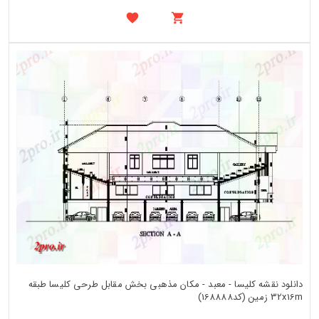
دانلود نقشه کلیسا - معبد - مکان مذهبی بخش مقابل طرحی کلیسا طبقه
32x16m زمین (کد168888)