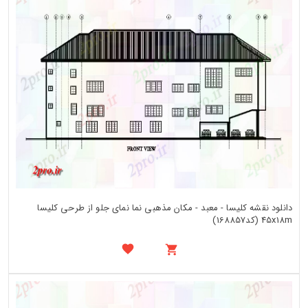
دانلود نقشه کلیسا - معبد - مکان مذهبی نما نمای جلو از طرحی کلیسا
45x18m (کد168857)