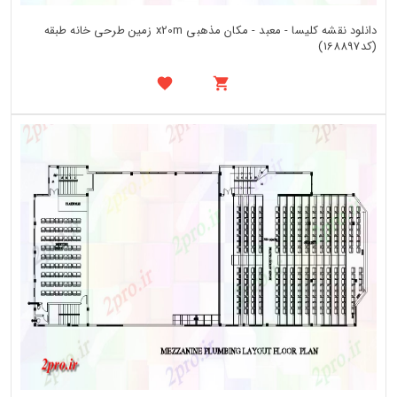
دانلود نقشه کلیسا - معبد - مکان مذهبی x20m زمین طرحی خانه طبقه
(کد168897)