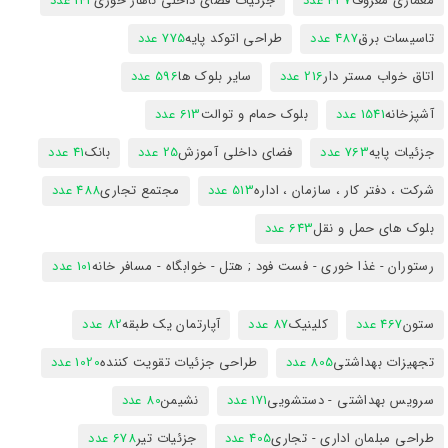
معماری معروف
437 عدد
جزئیات فضای داخلی ناهار خوری
142 عدد
تاسیسات برق
487 عدد
طراحی اتوکد پایه
775 عدد
اتاق خواب مستر دار
216 عدد
سایر بلوک ها
596 عدد
آشپزخانه
1541 عدد
بلوک حمام و توالت
613 عدد
جزئیات پایه
763 عدد
فضای داخلی آموزش
25 عدد
بانک
41 عدد
شرکت ، دفتر کار ، سازمان ، اداره
513 عدد
مجتمع تجاری
488 عدد
بلوک های حمل و نقل
643 عدد
رستوران - غذا خوری - فست فود ; هتل - خوابگاه - مسافر خانه
101 عدد
ستون
467 عدد
کلینیک
87 عدد
آپارتمان یک طبقه
82 عدد
تجهیزات بهداشتی
805 عدد
طراحی جزئیات تقویت کننده
1020 عدد
سرویس بهداشتی - دستشویی
171 عدد
نشیمن
80 عدد
طراحی مبلمان اداری - تجاری
405 عدد
جزئیات تیر
678 عدد