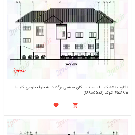
دانلود نقشه کلیسا - معبد - مکان مذهبی برگشت به طرف طرحی کلیسا
45x18m اتوکد (کد168855)