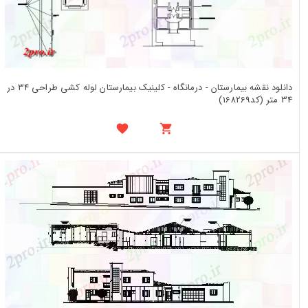
دانلود نقشه بیمارستان - درمانگاه - کلینیک بیمارستان لوله کشی طراحی 34 در
34 متر (کد168269)