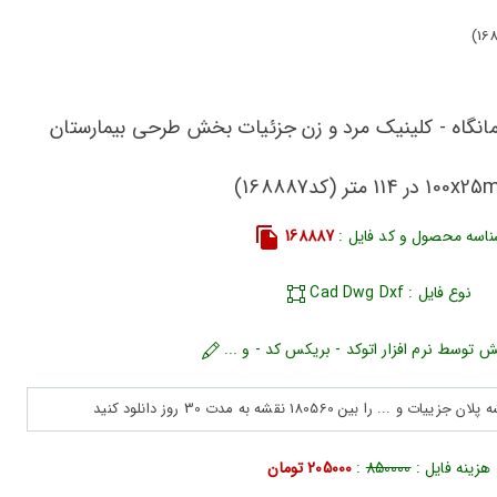
رمانگاه - کلینیک مرد و زن جزئیات بخش طرحی بیمارستان
1 در 114 متر (کد168887)
اسه محصول و کد فایل :
168887
نوع فایل : Cad Dwg Dxf
ش توسط نرم افزار اتوکد - بریکس کد - و ...
هزینه فایل :
850000
:
205000 تومان