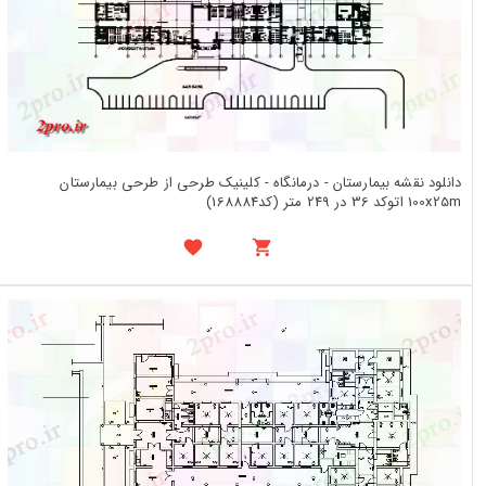
دانلود نقشه بیمارستان - درمانگاه - کلینیک طرحی از طرحی بیمارستان
100x25m اتوکد 36 در 249 متر (کد168884)