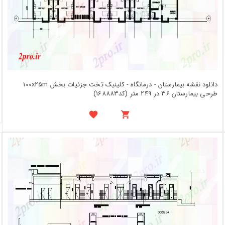
دانلود نقشه بیمارستان - درمانگاه - کلینیک تخت جزئیات بخش 100x25m
طرحی بیمارستان 36 در 249 متر (کد168883)