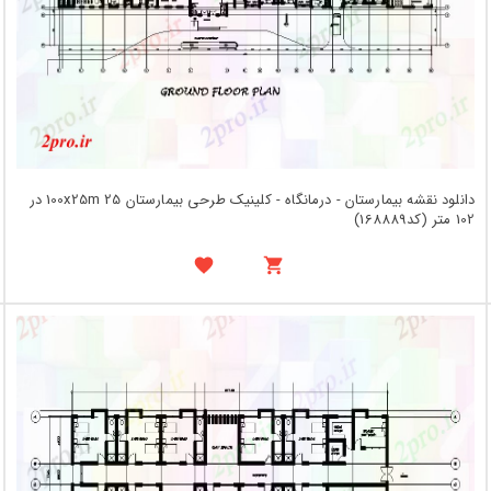
دانلود نقشه بیمارستان - درمانگاه - کلینیک طرحی بیمارستان 100x25m 25 در
102 متر (کد168889)