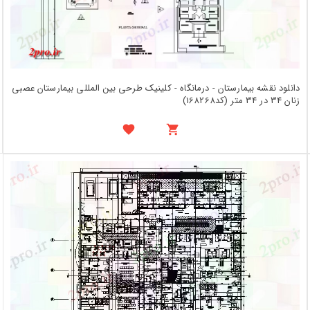
دانلود نقشه بیمارستان - درمانگاه - کلینیک طرحی بین المللی بیمارستان عصبی
زنان 34 در 34 متر (کد168268)