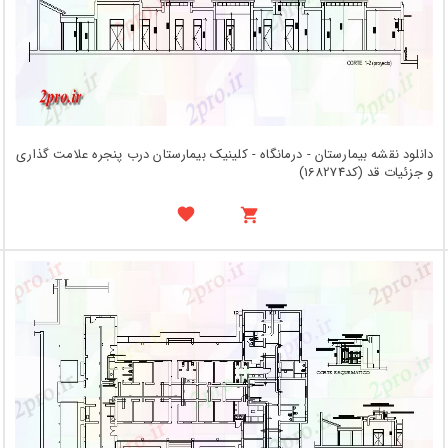
دانلود نقشه بیمارستان - درمانگاه - کلینیک بیمارستان درب پنجره علامت گذاری
و جزئیات قد (کد168274)