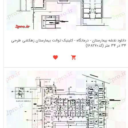
دانلود نقشه بیمارستان - درمانگاه - کلینیک توالت بیمارستان زهکشی طرحی
34 در 34 متر (کد168270)