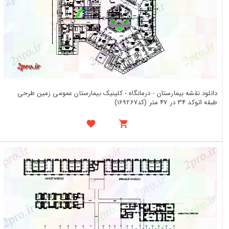
دانلود نقشه بیمارستان - درمانگاه - کلینیک بیمارستان عمومی زمین طرحی
طبقه اتوکد 34 در 47 متر (کد169267)