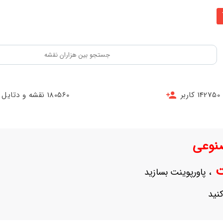
142750 کاربر
180560 نقشه و دتایل
نوعی
نت
، پاورپوینت بسازید
نید