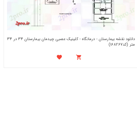
دانلود نقشه بیمارستان - درمانگاه - کلینیک عصبی چیدمان بیمارستان 34 در 34
متر (کد168267)