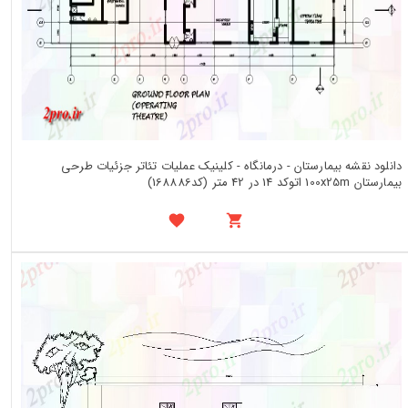
دانلود نقشه بیمارستان - درمانگاه - کلینیک عملیات تئاتر جزئیات طرحی
بیمارستان 100x25m اتوکد 14 در 42 متر (کد168886)