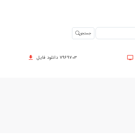
جستجو
7969703 دانلود فایل