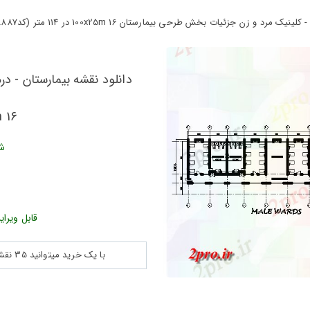
ن جزئیات بخش طرحی بیمارستان 100x25m 16 در 114 متر (کد168887)
دانلود نقشه بیمارستان - د
00x25m 16
شن
قابل ویرای
با یک خرید میتوانید 35 نقشه پلان جزییات و ... را بین 180560 نقشه به مدت 30 روز دانلود کنید