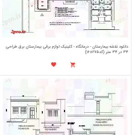
دانلود نقشه بیمارستان - درمانگاه - کلینیک لوازم برقی بیمارستان برق طراحی
34 در 34 متر (کد168275)