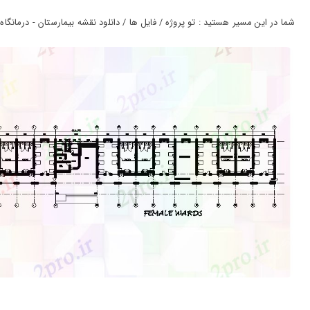
ورود
به
شما در این مسیر هستید : تو پروژه / فایل ها / دانلود نقشه بیمارستان - درمانگاه - کلینیک مرد و ز
حساب
کاربری
ثبت
نام
بازیابی
رمز
عبور
علاقه
مندی
ها