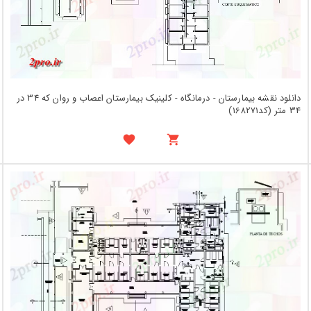
دانلود نقشه بیمارستان - درمانگاه - کلینیک بیمارستان اعصاب و روان که 34 در
34 متر (کد168271)