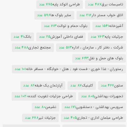
تاسیسات برق
487 عدد
طراحی اتوکد پایه
775 عدد
اتاق خواب مستر دار
216 عدد
سایر بلوک ها
596 عدد
آشپزخانه
1541 عدد
بلوک حمام و توالت
613 عدد
جزئیات پایه
763 عدد
فضای داخلی آموزش
25 عدد
بانک
41 عدد
شرکت ، دفتر کار ، سازمان ، اداره
513 عدد
مجتمع تجاری
488 عدد
بلوک های حمل و نقل
643 عدد
رستوران - غذا خوری - فست فود ; هتل - خوابگاه - مسافر خانه
101 عدد
ستون
467 عدد
کلینیک
87 عدد
آپارتمان یک طبقه
82 عدد
تجهیزات بهداشتی
805 عدد
طراحی جزئیات تقویت کننده
1020 عدد
سرویس بهداشتی - دستشویی
171 عدد
نشیمن
80 عدد
طراحی مبلمان اداری - تجاری
405 عدد
جزئیات تیر
678 عدد