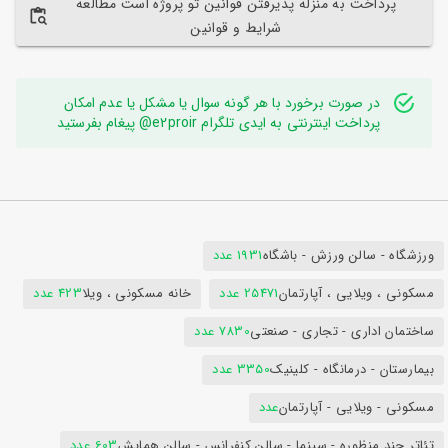
پرداخت به منزله پذیرفتن قوانین تو پروژه است مطالعه
شرایط و قوانین
در صورت برخورد با هر گونه سوال یا مشکل یا عدم امکان
پرداخت اینترنتی به ایدی تلگرام e2proir@ پیغام بفرستید
ورزشگاه - سالن ورزش - باشگاه
1931 عدد
مسکونی ، ویلایی ، آپارتمان
25471 عدد
خانه مسکونی ، ویلا
423 عدد
ساختمان اداری - تجاری - صنعتی
7830 عدد
بیمارستان - درمانگاه - کلینیک
3350 عدد
مسکونی - ویلایی - آپارتمان
عدد
تئاتر چند منظوره - سینما - سالن کنفرانس - سالن همایش
603 عدد