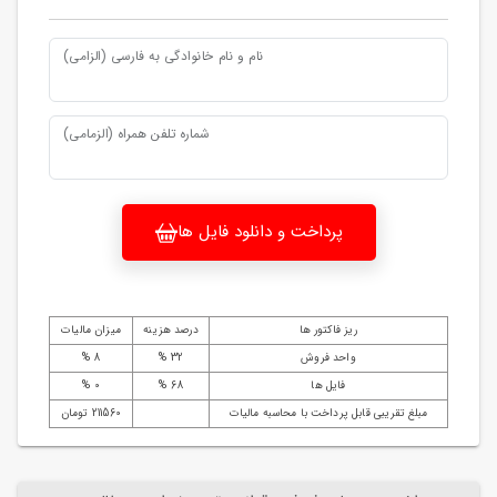
نام و نام خانوادگی به فارسی (الزامی)
شماره تلفن همراه (الزمامی)
پرداخت و دانلود فایل ها
ریز فاکتور ها
درصد هزینه
میزان مالیات
واحد فروش
32 %
8 %
فایل ها
68 %
0 %
مبلغ تقریبی قابل پرداخت با محاسبه مالیات
211560 تومان