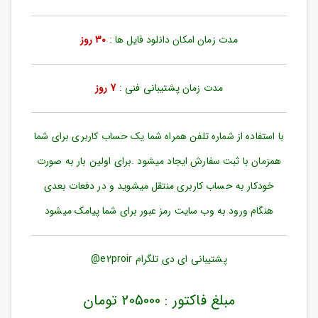
ورود
به
حساب
مدت زمان امکان دانلود فایل ها :
30 روز
کاربری
ثبت
مدت زمان پشتیبانی فنی :
7 روز
نام
بازیابی
رمز
با استفاده از شماره تلفن همراه شما یک حساب کاربری برای شما
عبور
همزمان با ثبت سفارش ایجاد میشود .برای اولین بار به صورت
علاقه
خودکار به حساب کاربری منتقل میشوید و در دفعات بعدی
مندی
ها
هنگام ورود به وب سایت رمز عبور برای شما پیامک میشود
پشتیبانی ای دی تلگرام e2proir@
مبلغ فاکتور : 205000 تومان