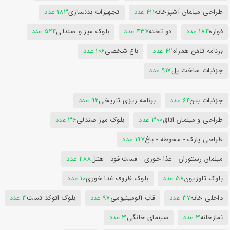
طراحی مبلمان آشپزخانه
411 عدد
تجهیزات بدنسازی
183 عدد
فواره
184 عدد
دو تخته
437 عدد
بلوک میز و صندلی
524 عدد
برنامه تلفن همراه
42 عدد
باغ شخصی
106 عدد
جزئیات ساخت پل
917 عدد
جزئیات بتن
64 عدد
برنامه ریزی تاریخی
92 عدد
طراحی و مبلمان اتاق
300 عدد
بلوک میز صندلی
36 عدد
طراحی پارک - محوطه - باغ
197 عدد
مبلمان رستوران - غذا خوری - فست فود - هتل
288 عدد
بلوک تلوزیون
58 عدد
بلوک ظروف غذا خوری
10 عدد
داخلی خانه
37 عدد
قاب آلومینیومی
97 عدد
بلوک اتوکد تست
3 عدد
نمازخانه
3 عدد
سینمای خانگی
3 عدد