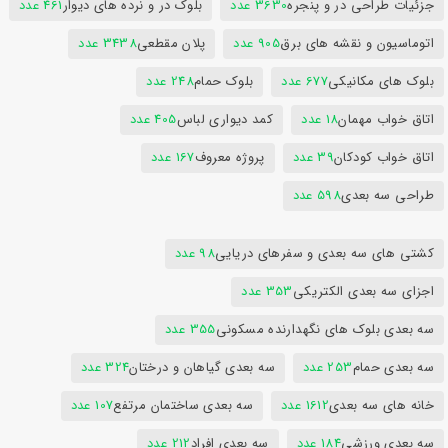
جزئیات طراحی در و پنجره
3630 عدد
بلوک در و نرده های دیوار
461 عدد
اتوماسیون و نقشه های برق
905 عدد
پلان مقطعی
3438 عدد
بلوک های مکانیکی
677 عدد
بلوک حمام
248 عدد
اتاق خواب مهمان
18 عدد
کمد دیواری لباس
405 عدد
اتاق خواب کودکان
39 عدد
پروژه معروف
167 عدد
طراحی سه بعدی
598 عدد
کشتی های سه بعدی و سفرهای دریایی
98 عدد
اجزای سه بعدی الکتریکی
353 عدد
سه بعدی بلوک های نگهدارنده مسکونی
355 عدد
سه بعدی حمام
253 عدد
سه بعدی گیاهان و درختان
324 عدد
خانه های سه بعدی
1612 عدد
سه بعدی ساختمان مرتفع
107 عدد
سه بعدی ورزشی
184 عدد
سه بعدی افراد
212 عدد