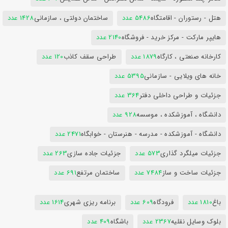
هتل - رستوران - اقامتگاه
5486 عدد
ساختمان دولتی ، سازمانی
1428 عدد
هایپر مارکت - مرکز خرید - فروشگاه
2140 عدد
کارخانه صنعتی ، کارگاه
1879 عدد
طراحی سقف کاذب
120 عدد
خانه های ویلایی - سازمانی
5395 عدد
جزئیات و طراحی داخلی دفتر
364 عدد
دانشگاه ، آموزشکده ، موسسه
928 عدد
دانشگاه - آموزشکده - مدرسه - هنرستان - خوابگاه
2471 عدد
جزئیات میلگرد گذاری
573 عدد
جزئیات جاده سازی
263 عدد
جزئیات ساخت و ساز
7484 عدد
ساختمان مرتفع
691 عدد
باغ
1810 عدد
فرودگاه
609 عدد
برنامه ریزی شهری
1614 عدد
بلوک وسایل نقلیه
2367 عدد
باشگاه
409 عدد