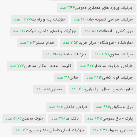
جزئیات پروژه های معماری عمومی
344 عدد
جزئیات طراحی تسویه خانه
120 عدد
جزئیات پله و راه پله
2377 عدد
برق کشی - اتصالات
566 عدد
جزئیات و فضای داخلی شرکت
160 عدد
نمایشگاه - فروشگاه - مرکز خرید
353 عدد
حمام مستر
2103 عدد
جزئیات ستون
1157 عدد
جزئیات ساختار
1908 عدد
طراحی جزئیات ساختار
4211 عدد
کلیسا - معبد - مکان مذهبی
777 عدد
جزئیات لوله کشی
2914 عدد
سالن
38 عدد
اتاق نشیمن - حال - پذیرایی
261 عدد
معماری
881 عدد
برق مسکونی
496 عدد
طراحی داخلی
805 عدد
پارک - باغ عمومی
635 عدد
بانک ها
276 عدد
بلوک مبلمان
5066 عدد
معماری معروف
437 عدد
جزئیات فضای داخلی ناهار خوری
142 عدد