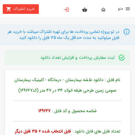
نو
خرید اشتراک
X
بستن
منو
محصولات
در تو پروژه تمامی پرداخت ها برای تهیه اشتراک میباشد با خرید هر
فایل میتوانید به مدت حداقل یک ماه 35 فایل را دانلود کنید
تهیه
اشتراک
ثبت سفارش پرداخت و افزایش تعداد دانلود
راهنما
نام فایل : دانلود نقشه بیمارستان - درمانگاه - کلینیک بیمارستان
دانلود
خرید
عمومی زمین طرحی طبقه اتوکد 34 در 47 متر (کد169267)
ها
شناسه محصول و کد فایل :
169267
حساب
کاربری
تعداد فایل های قابل دانلود :
فایل انتخاب شده + 35 فایل دیگر