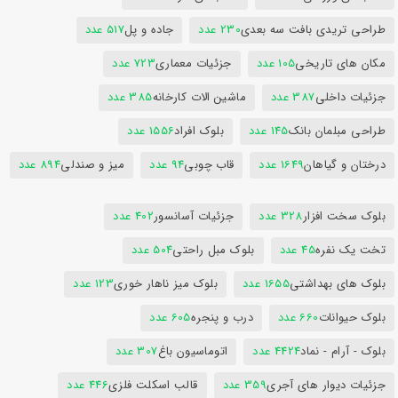
طراحی تریدی بافت سه بعدی
230 عدد
جاده و پل
517 عدد
مکان های تاریخی
105 عدد
جزئیات معماری
723 عدد
جزئیات داخلی
387 عدد
ماشین الات کارخانه
385 عدد
طراحی مبلمان بانک
145 عدد
بلوک افراد
1556 عدد
درختان و گیاهان
1649 عدد
قاب چوبی
94 عدد
میز و صندلی
894 عدد
بلوک سخت افزار
328 عدد
جزئیات آسانسور
402 عدد
تخت یک نفره
45 عدد
بلوک مبل راحتی
504 عدد
بلوک های بهداشتی
1655 عدد
بلوک میز ناهار خوری
123 عدد
بلوک حیوانات
660 عدد
درب و پنجره
605 عدد
بلوک - آرام - نماد
4424 عدد
اتوماسیون باغ
307 عدد
جزئیات دیوار های آجری
359 عدد
قالب اسکلت فلزی
446 عدد