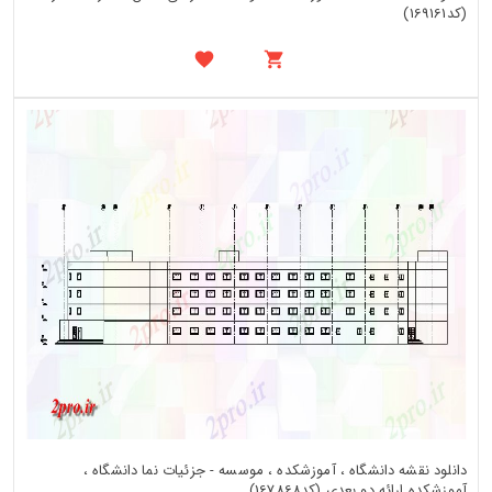
(کد169161)
دانلود نقشه دانشگاه ، آموزشکده ، موسسه - جزئیات نما دانشگاه ،
آموزشکده ارائه دو بعدی (کد167868)