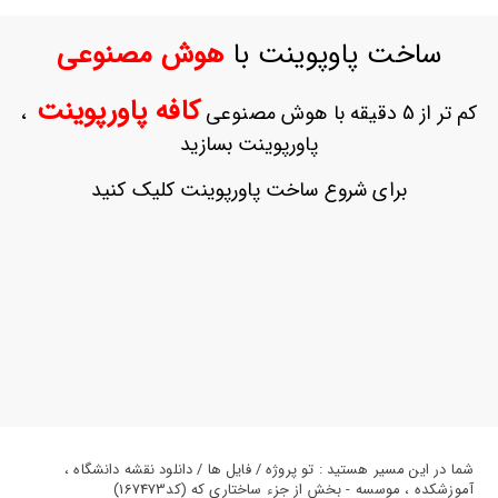
ورود
به
ساخت پاوپوینت با
هوش مصنوعی
حساب
کاربری
کافه پاورپوینت
کم تر از 5 دقیقه با هوش مصنوعی
،
ثبت
پاورپوینت بسازید
نام
بازیابی
برای شروع ساخت پاورپوینت کلیک کنید
رمز
عبور
علاقه
مندی
ها
شما در این مسیر هستید : تو پروژه / فایل ها / دانلود نقشه دانشگاه ،
آموزشکده ، موسسه - بخش از جزء ساختاری که (کد167473)