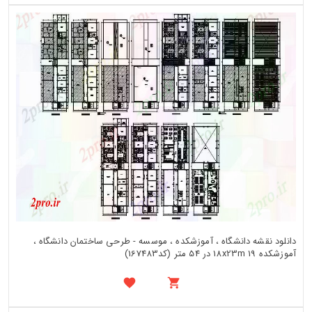
دانلود نقشه دانشگاه ، آموزشکده ، موسسه - طرحی ساختمان دانشگاه ،
آموزشکده 18x23m 19 در 54 متر (کد167483)