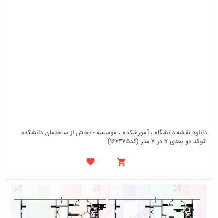
دانلود نقشه دانشگاه ، آموزشکده ، موسسه - بخش از ساختمان دانشکده
اتوکد دو بعدی 7 در 7 متر (کد167475)