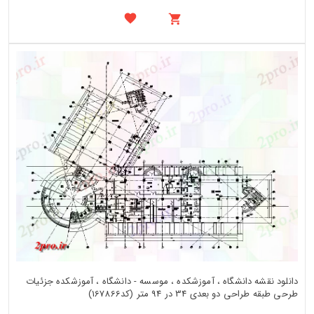
دانلود نقشه دانشگاه ، آموزشکده ، موسسه - دانشگاه ، آموزشکده جزئیات
طرحی طبقه طراحی دو بعدی 34 در 94 متر (کد167866)