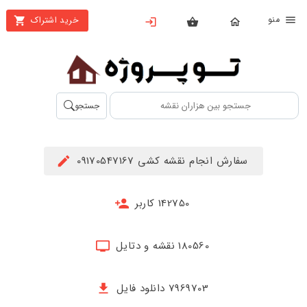
نو
خرید اشتراک
X
بستن
منو
محصولات
تهیه
جستجو
اشتراک
راهنما
سفارش انجام نقشه کشی 09170547167
دانلود
خرید
142750 کاربر
ها
180560 نقشه و دتایل
حساب
کاربری
7969703 دانلود فایل