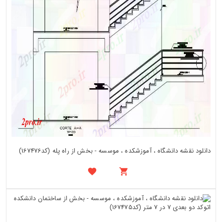
دانلود نقشه دانشگاه ، آموزشکده ، موسسه - بخش از راه پله (کد167476)