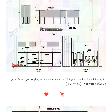
دانلود نقشه دانشگاه ، آموزشکده ، موسسه - نما جلو از طرحی ساختمان
دانشکده 18x23m (کد167479)