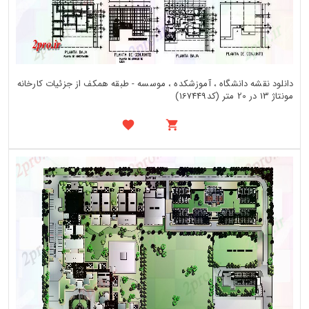
دانلود نقشه دانشگاه ، آموزشکده ، موسسه - طبقه همکف از جزئیات کارخانه
مونتاژ 13 در 20 متر (کد167449)