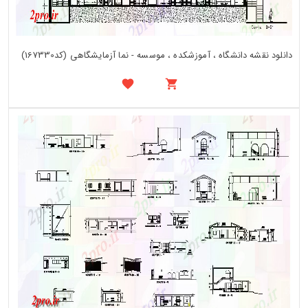
دانلود نقشه دانشگاه ، آموزشکده ، موسسه - نما آزمایشگاهی (کد167330)