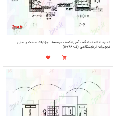
دانلود نقشه دانشگاه ، آموزشکده ، موسسه - جزئیات ساخت و ساز و
تجهیزات آزمایشگاهی (کد167460)