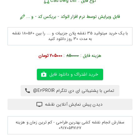
نوع فایل : Cad Dwg Dxf
قابل ویرایش توسط نرم افزار اتوکد - بریکس کد - و ...
با یک خرید میتوانید 35 نقشه پلان جزییات و ... را بین 180560 نقشه
به مدت 30 روز دانلود کنید
هزینه فایل :
850000
:
205000 تومان
خرید اشتراک و دانلود فایل
تماس با پشتیبانی ای دی تلگرام E2PROIR@
دیدن پیش نمایش آنلاین نقشه
سفارش انجام نقشه کشی بهترین طراحی - کم ترین زمان و هزینه
09170547167