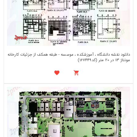
دانلود نقشه دانشگاه ، آموزشکده ، موسسه - طبقه همکف از جزئیات کارخانه
مونتاژ 13 در 20 متر (کد167449)