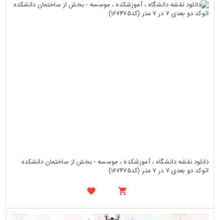
دانلود نقشه دانشگاه ، آموزشکده ، موسسه - بخش از ساختمان دانشکده
اتوکد دو بعدی 7 در 7 متر (کد167475)