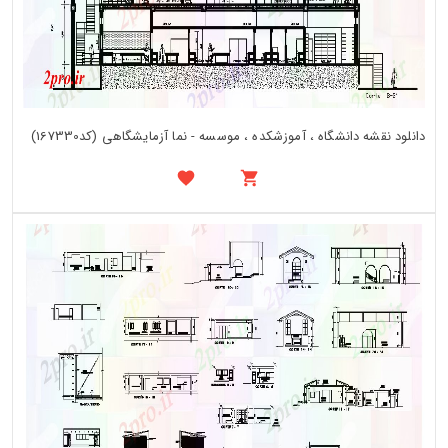
دانلود نقشه دانشگاه ، آموزشکده ، موسسه - نما آزمایشگاهی (کد167330)