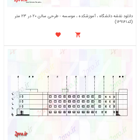
دانلود نقشه دانشگاه ، آموزشکده ، موسسه - طرحی سالن 20 در 23 متر
(کد169161)