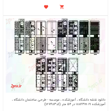
دانلود نقشه دانشگاه ، آموزشکده ، موسسه - طرحی ساختمان دانشگاه ،
آموزشکده 18x23m 19 در 54 متر (کد167483)