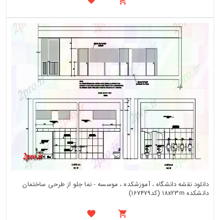
دانلود نقشه دانشگاه ، آموزشکده ، موسسه - نما جلو از طرحی ساختمان
دانشکده 18x23m (کد167479)