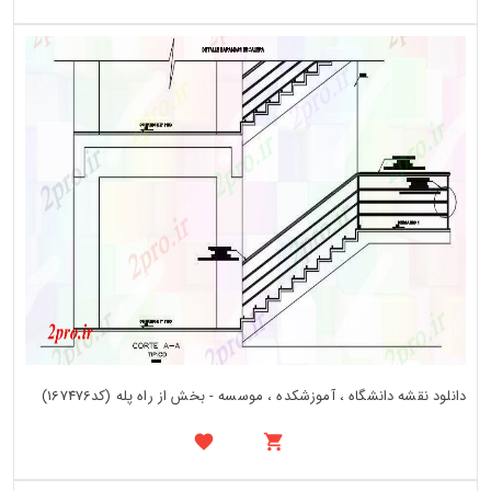
دانلود نقشه دانشگاه ، آموزشکده ، موسسه - بخش از راه پله (کد167476)