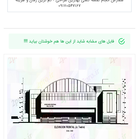
سفارش انجام نقشه کشی بهترین طراحی - کم ترین زمان و هزینه
09170547167
فایل های مشابه شاید از این ها هم خوشتان بیاید !!!!