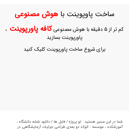
ورود
به
ساخت پاوپوینت با
هوش مصنوعی
حساب
کاربری
کافه پاورپوینت
کم تر از 5 دقیقه با هوش مصنوعی
،
ثبت
پاورپوینت بسازید
نام
بازیابی
برای شروع ساخت پاورپوینت کلیک کنید
رمز
عبور
علاقه
مندی
ها
شما در این مسیر هستید : تو پروژه / فایل ها / دانلود نقشه دانشگاه ،
آموزشکده ، موسسه - اتوکد دو بعدی طراحی جزئیات آزمایشگاهی در