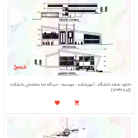
دانلود نقشه دانشگاه ، آموزشکده ، موسسه - دیدگاه نما ساختمان دانشکده
(کد167468)