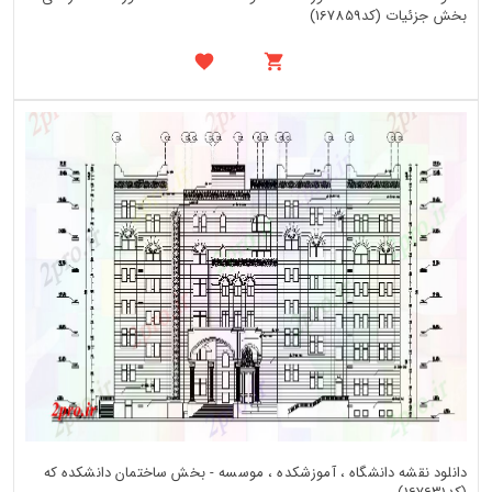
بخش جزئیات (کد167859)
دانلود نقشه دانشگاه ، آموزشکده ، موسسه - بخش ساختمان دانشکده که