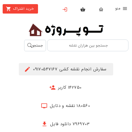
نو
خرید اشتراک
X
بستن
منو
محصولات
تهیه
جستجو
اشتراک
راهنما
سفارش انجام نقشه کشی 09170547167
دانلود
خرید
142750 کاربر
ها
180560 نقشه و دتایل
حساب
کاربری
7969703 دانلود فایل