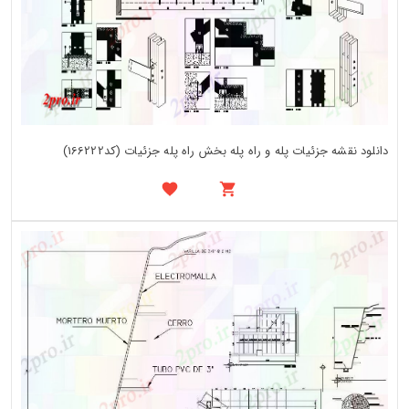
دانلود نقشه جزئیات پله و راه پله بخش راه پله جزئیات (کد166222)