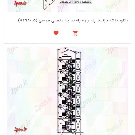
دانلود نقشه جزئیات پله و راه پله نما پله مقطعی طراحی (کد166986)