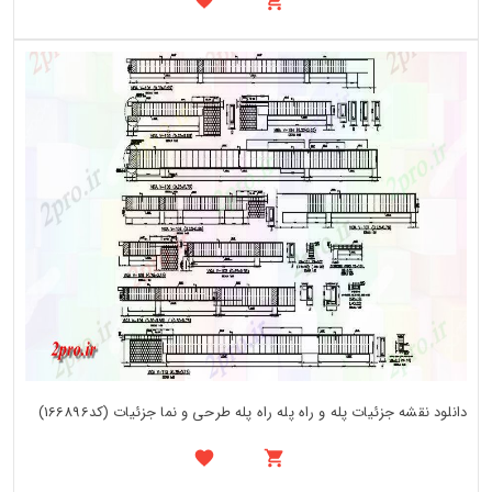
دانلود نقشه جزئیات پله و راه پله راه پله طرحی و نما جزئیات (کد166896)