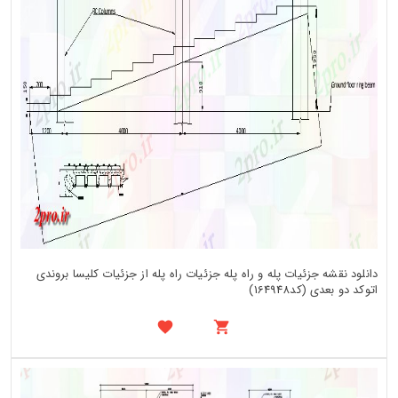
دانلود نقشه جزئیات پله و راه پله جزئیات راه پله از جزئیات کلیسا بروندی
اتوکد دو بعدی (کد164948)