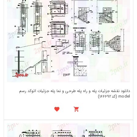
دانلود نقشه جزئیات پله و راه پله طرحی و نما پله جزئیات اتوکد رسم
model (کد166692)