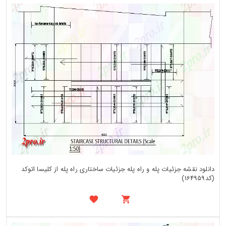
دانلود نقشه جزئیات پله و راه پله جزئیات ساختاری راه پله از کلیسا اتوکد
(کد164959)