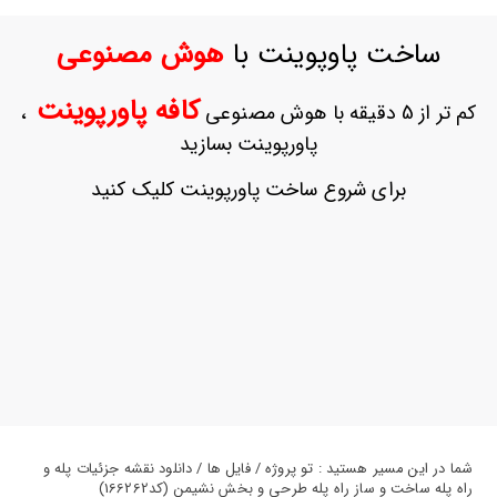
ورود
به
ساخت پاوپوینت با
هوش مصنوعی
حساب
کاربری
کافه پاورپوینت
کم تر از 5 دقیقه با هوش مصنوعی
،
ثبت
پاورپوینت بسازید
نام
بازیابی
برای شروع ساخت پاورپوینت کلیک کنید
رمز
عبور
علاقه
مندی
ها
شما در این مسیر هستید : تو پروژه / فایل ها / دانلود نقشه جزئیات پله و
راه پله ساخت و ساز راه پله طرحی و بخش نشیمن (کد166262)