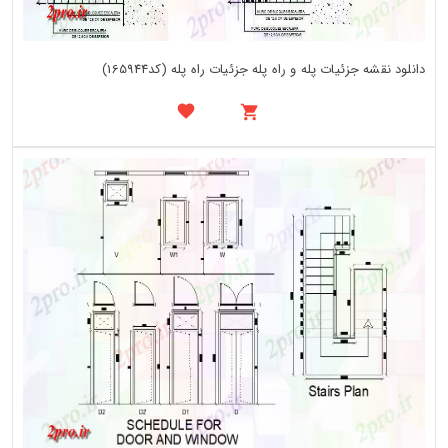
دانلود نقشه جزئیات پله و راه پله جزئیات راه پله (کد165944)