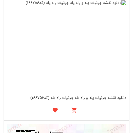
دانلود نقشه جزئیات پله و راه پله جزئیات راه پله (کد166756)