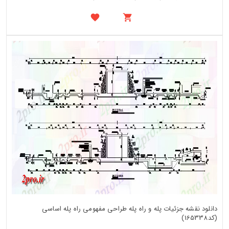
دانلود نقشه جزئیات پله و راه پله طراحی مفهومی راه پله اساسی
(کد165338)