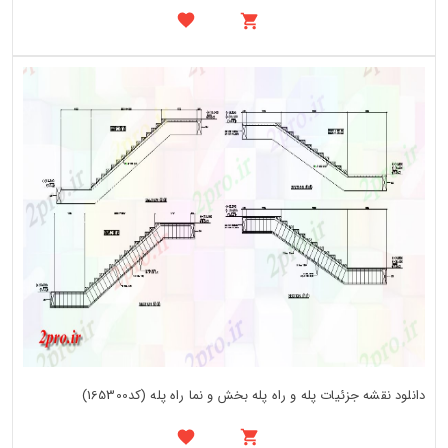
دانلود نقشه جزئیات پله و راه پله بخش و نما راه پله (کد165300)