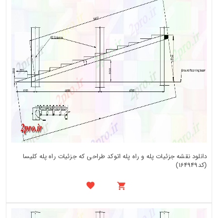
دانلود نقشه جزئیات پله و راه پله اتوکد طراحی که جزئیات راه پله کلیسا
(کد164949)