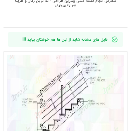
سفارش انجام نقشه کشی بهترین طراحی - کم ترین زمان و هزینه
09170547167
فایل های مشابه شاید از این ها هم خوشتان بیاید !!!!