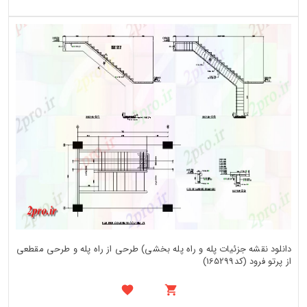
دانلود نقشه جزئیات پله و راه پله بخشی) طرحی از راه پله و طرحی مقطعی
از پرتو فرود (کد165299)