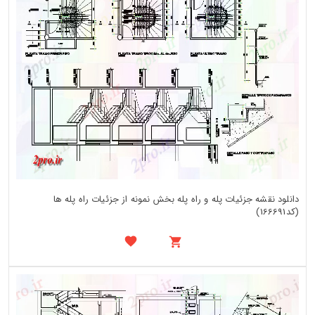
دانلود نقشه جزئیات پله و راه پله بخش نمونه از جزئیات راه پله ها
(کد166691)