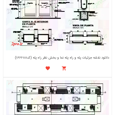
دانلود نقشه جزئیات پله و راه پله نما و بخش نظر راه پله (کد166688)