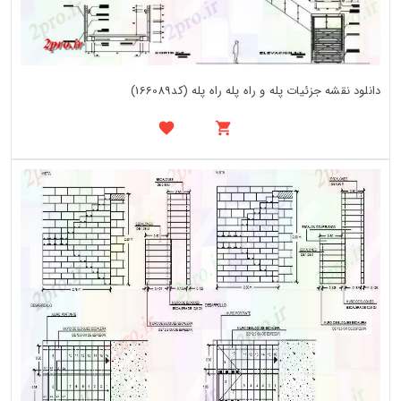
دانلود نقشه جزئیات پله و راه پله راه پله (کد166089)