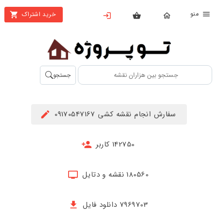
نو
خرید اشتراک
X
بستن
منو
محصولات
تهیه
جستجو
اشتراک
راهنما
سفارش انجام نقشه کشی 09170547167
دانلود
خرید
142750 کاربر
ها
180560 نقشه و دتایل
حساب
کاربری
7969703 دانلود فایل