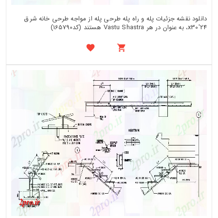
دانلود نقشه جزئیات پله و راه پله طرحی پله از مواجه طرحی خانه شرق
24'x30، به عنوان در هر Vastu Shastra هستند (کد165790)