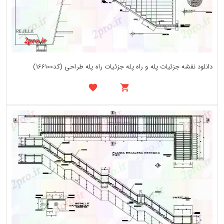
دانلود نقشه جزئیات پله و راه پله جزئیات راه پله طراحی (کد166100)