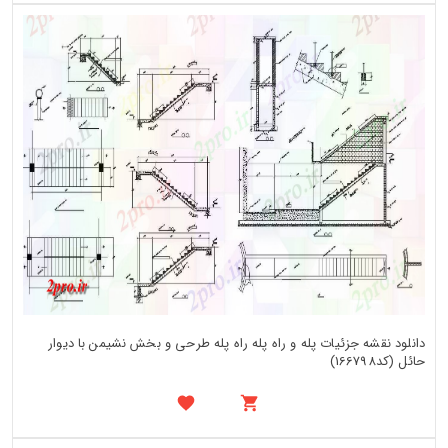
دانلود نقشه جزئیات پله و راه پله راه پله طرحی و بخش نشیمن با دیوار
حائل (کد166798)