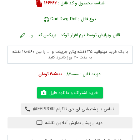
شناسه محصول و کد فایل :
166262
نوع فایل : Cad Dwg Dxf
قابل ویرایش توسط نرم افزار اتوکد - بریکس کد - و ...
با یک خرید میتوانید 35 نقشه پلان جزییات و ... را بین 180560 نقشه
به مدت 30 روز دانلود کنید
هزینه فایل :
850000
:
205000 تومان
خرید اشتراک و دانلود فایل
تماس با پشتیبانی ای دی تلگرام E2PROIR@
دیدن پیش نمایش آنلاین نقشه