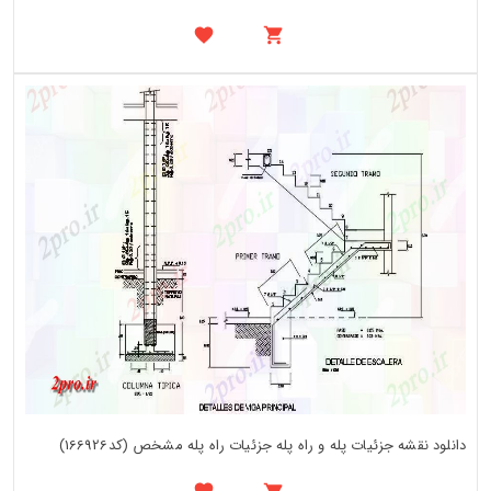
دانلود نقشه جزئیات پله و راه پله جزئیات راه پله مشخص (کد166926)