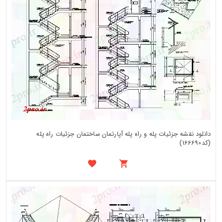
دانلود نقشه جزئیات پله و راه پله آپارتمان ساختمان جزئیات راه پله
(کد166690)