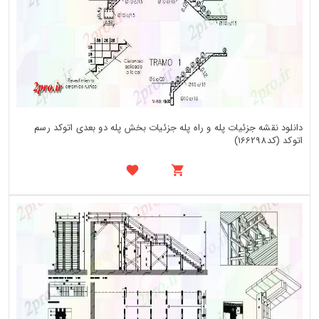
دانلود نقشه جزئیات پله و راه پله جزئیات بخش پله دو بعدی اتوکد رسم
اتوکد (کد166298)