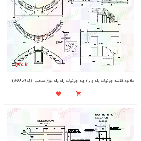
دانلود نقشه جزئیات پله و راه پله جزئیات راه پله نوع منحنی (کد166689)