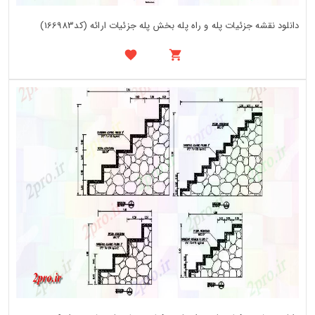
دانلود نقشه جزئیات پله و راه پله بخش پله جزئیات ارائه (کد166983)