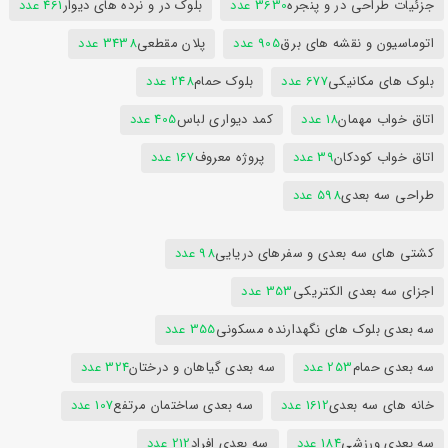
جزئیات طراحی در و پنجره
3630 عدد
بلوک در و نرده های دیوار
461 عدد
اتوماسیون و نقشه های برق
905 عدد
پلان مقطعی
3438 عدد
بلوک های مکانیکی
677 عدد
بلوک حمام
248 عدد
اتاق خواب مهمان
18 عدد
کمد دیواری لباس
405 عدد
اتاق خواب کودکان
39 عدد
پروژه معروف
167 عدد
طراحی سه بعدی
598 عدد
کشتی های سه بعدی و سفرهای دریایی
98 عدد
اجزای سه بعدی الکتریکی
353 عدد
سه بعدی بلوک های نگهدارنده مسکونی
355 عدد
سه بعدی حمام
253 عدد
سه بعدی گیاهان و درختان
324 عدد
خانه های سه بعدی
1612 عدد
سه بعدی ساختمان مرتفع
107 عدد
سه بعدی ورزشی
184 عدد
سه بعدی افراد
212 عدد