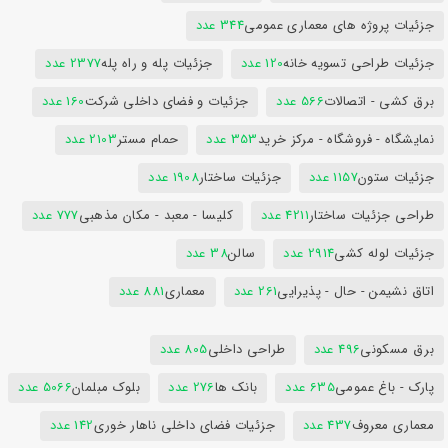
جزئیات پروژه های معماری عمومی
344 عدد
جزئیات طراحی تسویه خانه
120 عدد
جزئیات پله و راه پله
2377 عدد
برق کشی - اتصالات
566 عدد
جزئیات و فضای داخلی شرکت
160 عدد
نمایشگاه - فروشگاه - مرکز خرید
353 عدد
حمام مستر
2103 عدد
جزئیات ستون
1157 عدد
جزئیات ساختار
1908 عدد
طراحی جزئیات ساختار
4211 عدد
کلیسا - معبد - مکان مذهبی
777 عدد
جزئیات لوله کشی
2914 عدد
سالن
38 عدد
اتاق نشیمن - حال - پذیرایی
261 عدد
معماری
881 عدد
برق مسکونی
496 عدد
طراحی داخلی
805 عدد
پارک - باغ عمومی
635 عدد
بانک ها
276 عدد
بلوک مبلمان
5066 عدد
معماری معروف
437 عدد
جزئیات فضای داخلی ناهار خوری
142 عدد