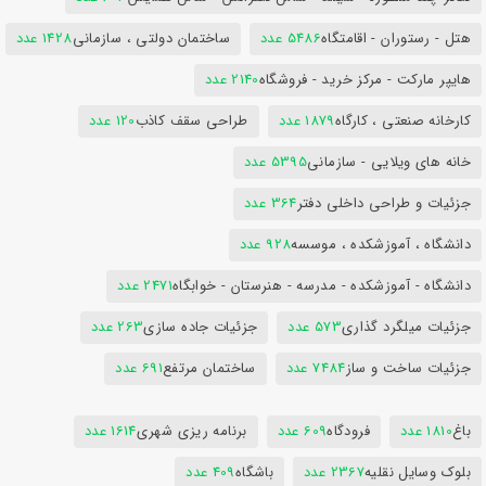
هتل - رستوران - اقامتگاه
5486 عدد
ساختمان دولتی ، سازمانی
1428 عدد
هایپر مارکت - مرکز خرید - فروشگاه
2140 عدد
کارخانه صنعتی ، کارگاه
1879 عدد
طراحی سقف کاذب
120 عدد
خانه های ویلایی - سازمانی
5395 عدد
جزئیات و طراحی داخلی دفتر
364 عدد
دانشگاه ، آموزشکده ، موسسه
928 عدد
دانشگاه - آموزشکده - مدرسه - هنرستان - خوابگاه
2471 عدد
جزئیات میلگرد گذاری
573 عدد
جزئیات جاده سازی
263 عدد
جزئیات ساخت و ساز
7484 عدد
ساختمان مرتفع
691 عدد
باغ
1810 عدد
فرودگاه
609 عدد
برنامه ریزی شهری
1614 عدد
بلوک وسایل نقلیه
2367 عدد
باشگاه
409 عدد