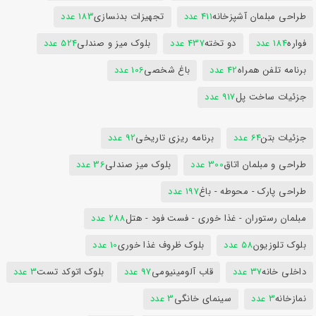
طراحی مبلمان آشپزخانه
411 عدد
تجهیزات بدنسازی
183 عدد
فواره
184 عدد
دو تخته
437 عدد
بلوک میز و صندلی
524 عدد
برنامه تلفن همراه
42 عدد
باغ شخصی
106 عدد
جزئیات ساخت پل
917 عدد
جزئیات بتن
64 عدد
برنامه ریزی تاریخی
92 عدد
طراحی و مبلمان اتاق
300 عدد
بلوک میز صندلی
36 عدد
طراحی پارک - محوطه - باغ
197 عدد
مبلمان رستوران - غذا خوری - فست فود - هتل
288 عدد
بلوک تلوزیون
58 عدد
بلوک ظروف غذا خوری
10 عدد
داخلی خانه
37 عدد
قاب آلومینیومی
97 عدد
بلوک اتوکد تست
3 عدد
نمازخانه
3 عدد
سینمای خانگی
3 عدد