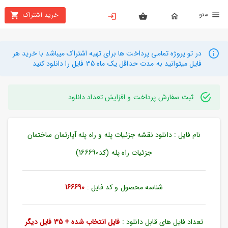
نو
خرید اشتراک
X
بستن
منو
محصولات
در تو پروژه تمامی پرداخت ها برای تهیه اشتراک میباشد با خرید هر
فایل میتوانید به مدت حداقل یک ماه 35 فایل را دانلود کنید
تهیه
اشتراک
ثبت سفارش پرداخت و افزایش تعداد دانلود
راهنما
نام فایل : دانلود نقشه جزئیات پله و راه پله آپارتمان ساختمان
دانلود
خرید
جزئیات راه پله (کد166690)
ها
شناسه محصول و کد فایل :
166690
حساب
کاربری
تعداد فایل های قابل دانلود :
فایل انتخاب شده + 35 فایل دیگر