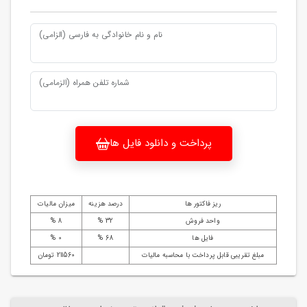
نام و نام خانوادگی به فارسی (الزامی)
شماره تلفن همراه (الزمامی)
پرداخت و دانلود فایل ها
ریز فاکتور ها
درصد هزینه
میزان مالیات
واحد فروش
32 %
8 %
فایل ها
68 %
0 %
مبلغ تقریبی قابل پرداخت با محاسبه مالیات
211560 تومان