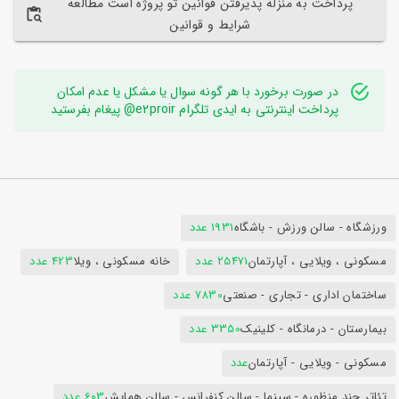
پرداخت به منزله پذیرفتن قوانین تو پروژه است مطالعه
شرایط و قوانین
در صورت برخورد با هر گونه سوال یا مشکل یا عدم امکان
پرداخت اینترنتی به ایدی تلگرام e2proir@ پیغام بفرستید
ورزشگاه - سالن ورزش - باشگاه
1931 عدد
مسکونی ، ویلایی ، آپارتمان
25471 عدد
خانه مسکونی ، ویلا
423 عدد
ساختمان اداری - تجاری - صنعتی
7830 عدد
بیمارستان - درمانگاه - کلینیک
3350 عدد
مسکونی - ویلایی - آپارتمان
عدد
تئاتر چند منظوره - سینما - سالن کنفرانس - سالن همایش
603 عدد