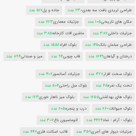
طراحی تریدی بافت سه بعدی
230 عدد
جاده و پل
517 عدد
مکان های تاریخی
105 عدد
جزئیات معماری
723 عدد
جزئیات داخلی
387 عدد
ماشین الات کارخانه
385 عدد
طراحی مبلمان بانک
145 عدد
بلوک افراد
1556 عدد
درختان و گیاهان
1649 عدد
قاب چوبی
94 عدد
میز و صندلی
894 عدد
بلوک سخت افزار
328 عدد
جزئیات آسانسور
402 عدد
تخت یک نفره
45 عدد
بلوک مبل راحتی
504 عدد
بلوک های بهداشتی
1655 عدد
بلوک میز ناهار خوری
123 عدد
بلوک حیوانات
660 عدد
درب و پنجره
605 عدد
بلوک - آرام - نماد
4424 عدد
اتوماسیون باغ
307 عدد
جزئیات دیوار های آجری
359 عدد
قالب اسکلت فلزی
446 عدد