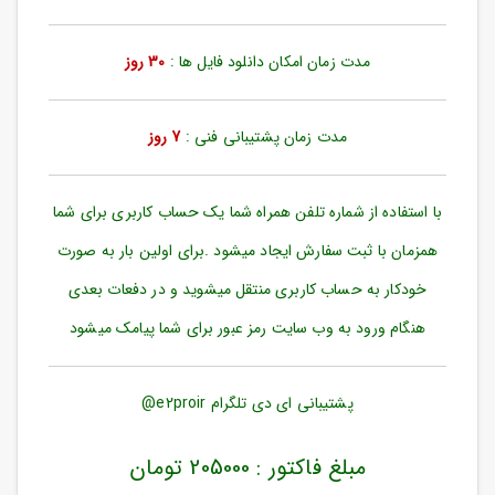
ورود
به
حساب
مدت زمان امکان دانلود فایل ها :
30 روز
کاربری
ثبت
مدت زمان پشتیبانی فنی :
7 روز
نام
بازیابی
رمز
با استفاده از شماره تلفن همراه شما یک حساب کاربری برای شما
عبور
همزمان با ثبت سفارش ایجاد میشود .برای اولین بار به صورت
علاقه
خودکار به حساب کاربری منتقل میشوید و در دفعات بعدی
مندی
ها
هنگام ورود به وب سایت رمز عبور برای شما پیامک میشود
پشتیبانی ای دی تلگرام e2proir@
مبلغ فاکتور : 205000 تومان