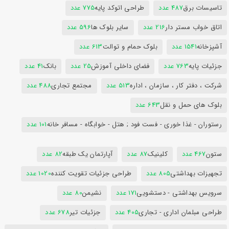
تاسیسات برق
487 عدد
طراحی اتوکد پایه
775 عدد
اتاق خواب مستر دار
216 عدد
سایر بلوک ها
596 عدد
آشپزخانه
1541 عدد
بلوک حمام و توالت
613 عدد
جزئیات پایه
763 عدد
فضای داخلی آموزش
25 عدد
بانک
41 عدد
شرکت ، دفتر کار ، سازمان ، اداره
513 عدد
مجتمع تجاری
488 عدد
بلوک های حمل و نقل
643 عدد
رستوران - غذا خوری - فست فود ; هتل - خوابگاه - مسافر خانه
101 عدد
ستون
467 عدد
کلینیک
87 عدد
آپارتمان یک طبقه
82 عدد
تجهیزات بهداشتی
805 عدد
طراحی جزئیات تقویت کننده
1020 عدد
سرویس بهداشتی - دستشویی
171 عدد
نشیمن
80 عدد
طراحی مبلمان اداری - تجاری
405 عدد
جزئیات تیر
678 عدد