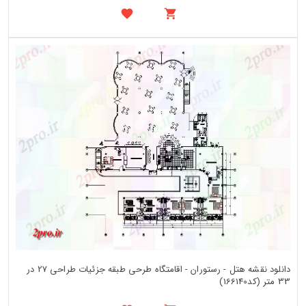
دانلود نقشه هتل - رستوران - اقامتگاه طرحی طبقه جزئیات طراحی 27 در
33 متر (کد166140)