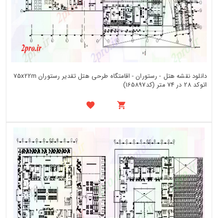
دانلود نقشه هتل - رستوران - اقامتگاه طرحی هتل تقدیر رستوران 75x22m
اتوکد 28 در 74 متر (کد165897)