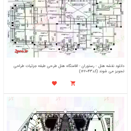
دانلود نقشه هتل - رستوران - اقامتگاه هتل طرحی طبقه جزئیات طراحی
تجویز می شوند (کد166043)