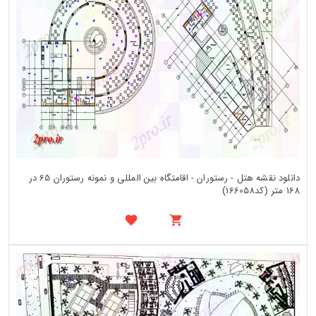
دانلود نقشه هتل - رستوران - اقامتگاه بین المللی و نمونه رستوران 65 در
168 متر (کد166058)