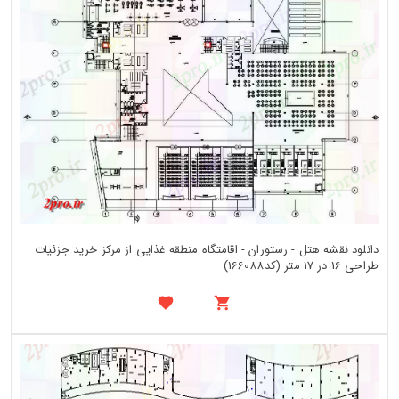
دانلود نقشه هتل - رستوران - اقامتگاه منطقه غذایی از مرکز خرید جزئیات
طراحی 16 در 17 متر (کد166088)