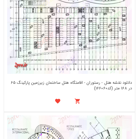
دانلود نقشه هتل - رستوران - اقامتگاه هتل ساختمان زیرزمین پارکینگ 65
در 168 متر (کد166060)