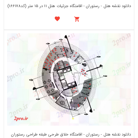
دانلود نقشه هتل - رستوران - اقامتگاه جزئیات هتل 11 در 15 متر (کد166178)
دانلود نقشه هتل - رستوران - اقامتگاه خلاق طرحی طبقه طراحی رستوران