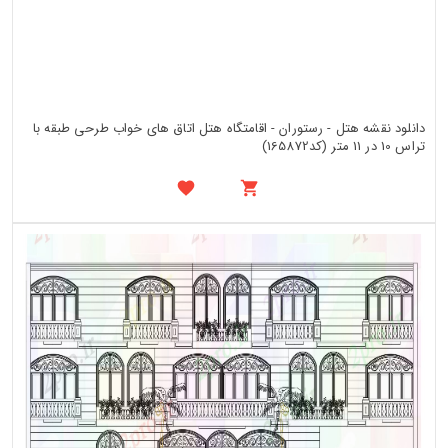
دانلود نقشه هتل - رستوران - اقامتگاه هتل اتاق های خواب طرحی طبقه با
تراس 10 در 11 متر (کد165872)