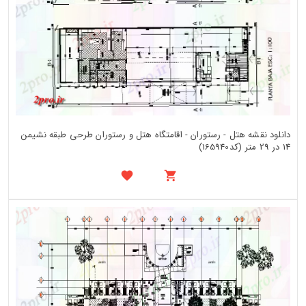
دانلود نقشه هتل - رستوران - اقامتگاه هتل و رستوران طرحی طبقه نشیمن
14 در 29 متر (کد165940)