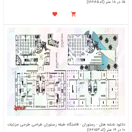
15 در 18 متر (کد166165)
دانلود نقشه هتل - رستوران - اقامتگاه طبقه رستوران طراحی طرحی جزئیات
10 در 19 متر (کد166153)