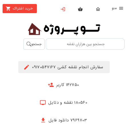
نو
خرید اشتراک
X
بستن
منو
محصولات
تهیه
جستجو
اشتراک
راهنما
سفارش انجام نقشه کشی 09170547167
دانلود
خرید
142750 کاربر
ها
180560 نقشه و دتایل
حساب
کاربری
7969703 دانلود فایل