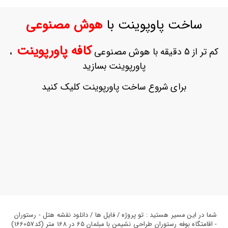
ورود
به
ساخت پاوپوینت با
هوش مصنوعی
حساب
کاربری
کافه پاورپوینت
کم تر از 5 دقیقه با هوش مصنوعی
،
ثبت
پاورپوینت بسازید
نام
بازیابی
برای شروع ساخت پاورپوینت کلیک کنید
رمز
عبور
علاقه
مندی
ها
شما در این مسیر هستید : تو پروژه / فایل ها / دانلود نقشه هتل - رستوران
- اقامتگاه بوفه رستوران طراحی نشیمن با مبلمان 65 در 168 متر (کد166057)