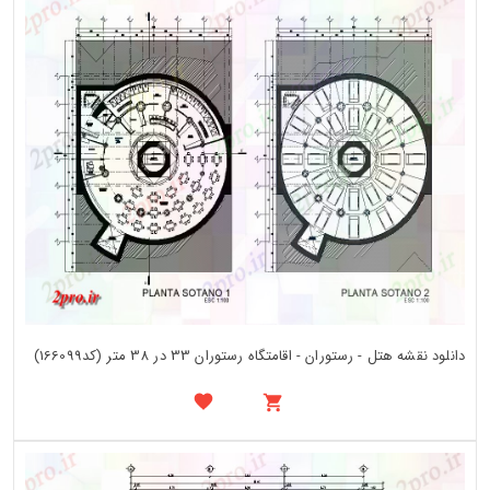
دانلود نقشه هتل - رستوران - اقامتگاه رستوران 33 در 38 متر (کد166099)