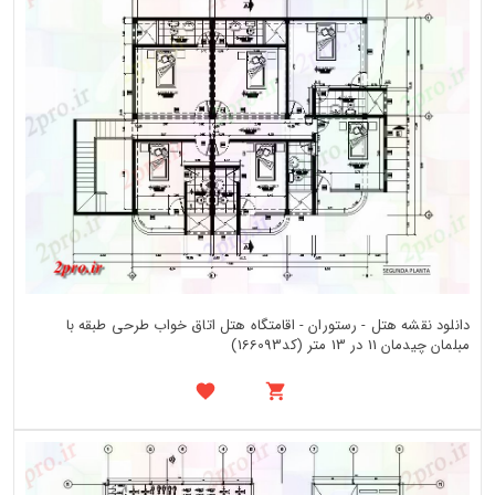
دانلود نقشه هتل - رستوران - اقامتگاه هتل اتاق خواب طرحی طبقه با
مبلمان چیدمان 11 در 13 متر (کد166093)