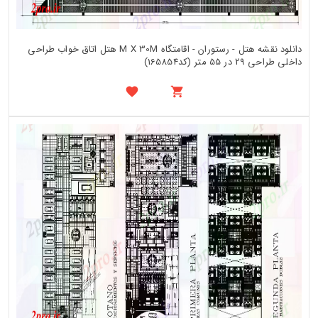
دانلود نقشه هتل - رستوران - اقامتگاه M X 30M هتل اتاق خواب طراحی
داخلی طراحی 29 در 55 متر (کد165854)