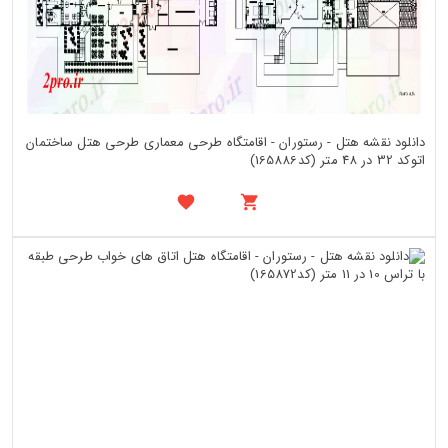
دانلود نقشه هتل - رستوران - اقامتگاه طرحی معماری طرحی هتل ساختمان
اتوکد 32 در 48 متر (کد165886)