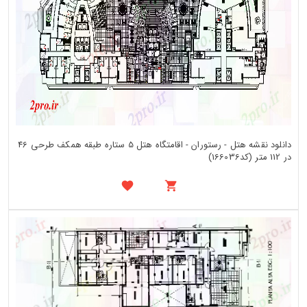
دانلود نقشه هتل - رستوران - اقامتگاه هتل 5 ستاره طبقه همکف طرحی 46
در 112 متر (کد166036)