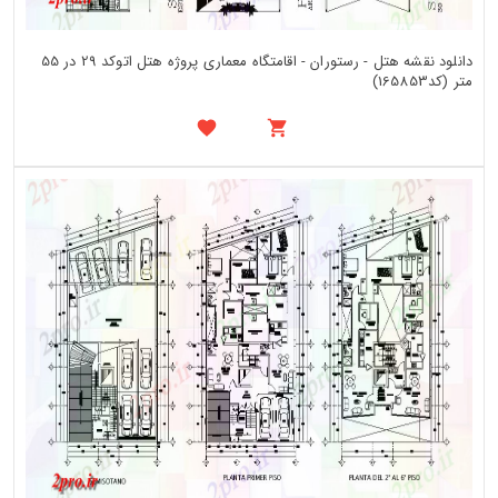
دانلود نقشه هتل - رستوران - اقامتگاه معماری پروژه هتل اتوکد 29 در 55
متر (کد165853)