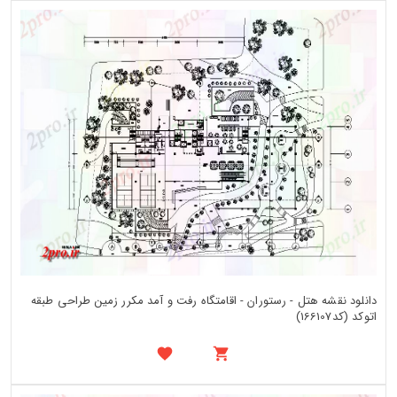
دانلود نقشه هتل - رستوران - اقامتگاه رفت و آمد مکرر زمین طراحی طبقه
اتوکد (کد166107)