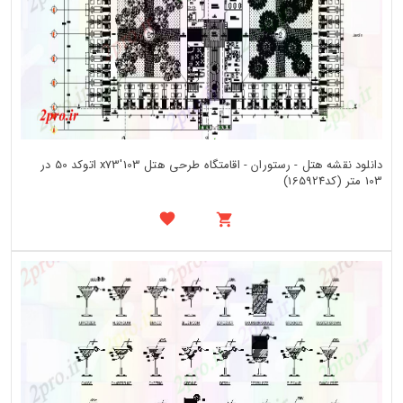
دانلود نقشه هتل - رستوران - اقامتگاه طرحی هتل 103'x73 اتوکد 50 در
103 متر (کد165924)