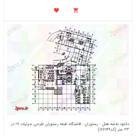
دانلود نقشه هتل - رستوران - اقامتگاه طبقه رستوران طرحی جزئیات 19 در
23 متر (کد166149)