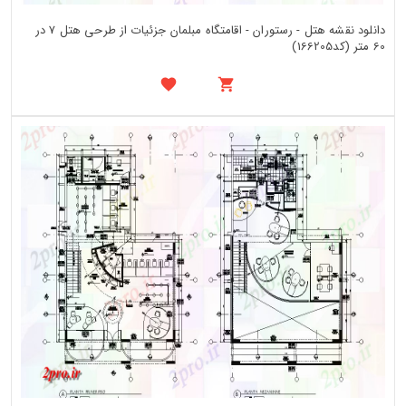
دانلود نقشه هتل - رستوران - اقامتگاه مبلمان جزئیات از طرحی هتل 7 در
60 متر (کد166205)