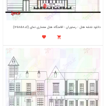
دانلود نقشه هتل - رستوران - اقامتگاه هتل معماری نمای (کد165858)