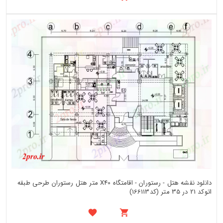
دانلود نقشه هتل - رستوران - اقامتگاه X40 متر هتل رستوران طرحی طبقه
اتوکد 21 در 35 متر (کد166113)