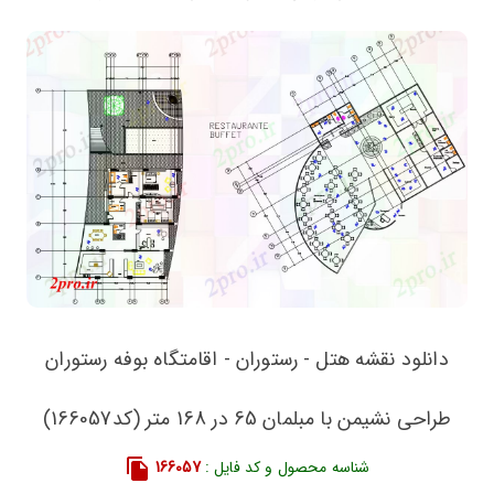
دانلود نقشه هتل - رستوران - اقامتگاه بوفه رستوران
طراحی نشیمن با مبلمان 65 در 168 متر (کد166057)
شناسه محصول و کد فایل :
166057