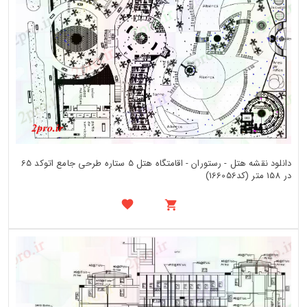
دانلود نقشه هتل - رستوران - اقامتگاه هتل 5 ستاره طرحی جامع اتوکد 65
در 158 متر (کد166056)